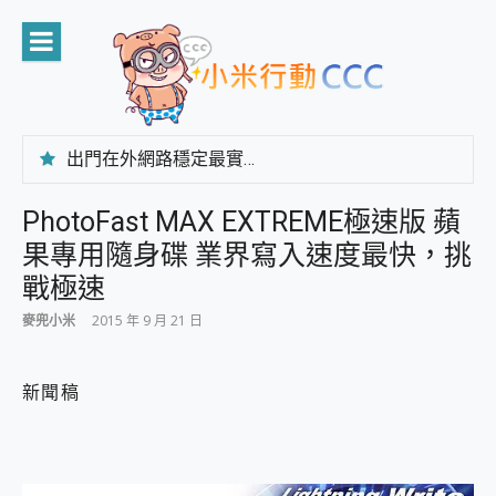
Skip
to
content
出門在外網路穩定最實在 「台灣大哥大」榮獲 4G/5G 在線率全球 NO.3 全台第一與全台六冠王實測心得，走到哪順到哪！
「AUSNAT R1 錄音卡」開箱評測~ 終結會議紀錄地獄，自動生成摘要報告，200+語言翻譯，旅遊最強搭檔。
CP 值天花板~ Bongcom BS5 足球君開箱~ 短焦投影機 3千元就能擁有！ 折扣碼在這～
PhotoFast MAX EXTREME極速版 蘋
專為 PC上的 XBOX和掌機設計的 FireCuda X1070 SSD 固態硬碟開箱 評測
果專用隨身碟 業界寫入速度最快，挑
台灣製攝影機在這裡，100%全無線設計 SpotCam Solo Eco 太陽能防水雲端攝影機 SpotCam Solo 3 2.5K高畫質戶外攝影機 開箱 評測
電力超超超持久 MSI 微星 Prestige 14 AI+ D3MG-031TW 14吋 開箱評價，AI輕薄商務筆電 Copilot+ PC
戰極速
超懂拍、耐用 AI 街拍機~ realme 16 Pro 開箱評價~ 2 億畫素 LumaColor 影像、持久續航與 IP69K 高防護
麥兜小米
2015 年 9 月 21 日
防窺黑科技 Galaxy S26 Ultra系列保護貼怎麼選？imos AR 低反光玻璃、藍寶石鏡頭貼與軍規防摔殼完整開箱評價
AI 支付 一錶搞定大小事 Xiaomi Watch 5 開箱 評測
超驚艷 讓人一眼就愛上 LENOVO 聯想 Yoga Book 9 14吋 AI輕薄筆電 開箱 評測
新聞稿
美到讓人超想擁有 moto pad 60 系列 與 Moto | Swarovski razr 60 冰藍限定版本 開箱 評測
好用的 EaseUS Partition Master 讓您輕鬆的移除與格式化有防寫保護的隨身碟或SD卡
一鍵修復模糊影片、舊照的 AI 好幫手! VideoProc Converter AI 新版全解析 × 年末優惠，一篇全看懂
小朋友才做選擇 投影機 RGB藍牙音響 氛圍情境燈 我通通都要！ Starfish 2 幻彩膠囊投影機｜結合「 智慧投影 & 煥彩流動 」的沈浸式生活新體驗