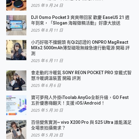
2025 年 9 月 24 日
DJI Osmo Pocket 3 爽爽帶回家 歡慶 EaseUS 21 週
年到來，「Slogan 海報徵稿活動」好康大放送
2025 年 8 月 11 日
小巧好吸不擋鏡頭 有Qi2認證的 ONPRO MagReact
MXs2 5000mAh薄型磁吸無線急速行動電源 開箱 評
測
2025 年 6 月 11 日
會走動的冷暖氣 SONY REON POCKET PRO 穿戴式智
慧冷暖調溫裝置 開箱 評測
2025 年 6 月 6 日
寶可夢飛人外掛iToolab AnyGo全新升級，GO Fest
五折優惠嗨翻天！支援 iOS/Android！
2025 年 5 月 30 日
百倍變焦實測~ vivo X200 Pro 與 S25 Ultra 誰能滿足
全場景拍攝需求？
2025 年 5 月 28 日