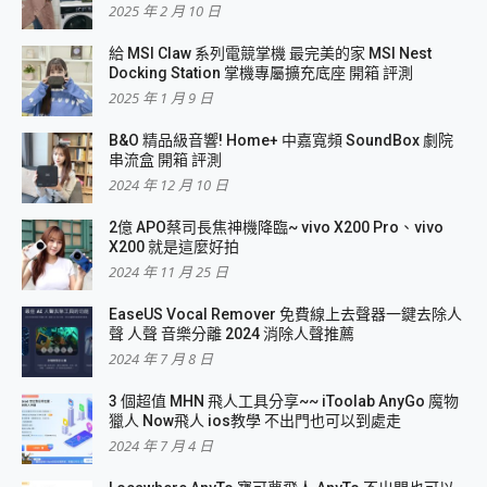
2025 年 2 月 10 日
給 MSI Claw 系列電競掌機 最完美的家 MSI Nest
Docking Station 掌機專屬擴充底座 開箱 評測
2025 年 1 月 9 日
B&O 精品級音響! Home+ 中嘉寬頻 SoundBox 劇院
串流盒 開箱 評測
2024 年 12 月 10 日
2億 APO蔡司長焦神機降臨~ vivo X200 Pro、vivo
X200 就是這麼好拍
2024 年 11 月 25 日
EaseUS Vocal Remover 免費線上去聲器一鍵去除人
聲 人聲 音樂分離 2024 消除人聲推薦
2024 年 7 月 8 日
3 個超值 MHN 飛人工具分享~~ iToolab AnyGo 魔物
獵人 Now飛人 ios教學 不出門也可以到處走
2024 年 7 月 4 日