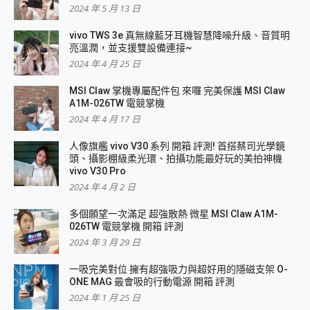
2024 年 5 月 13 日
vivo TWS 3e 真無線藍牙耳機智慧降噪升級、音質明
亮溫潤，並支援雙設備連接~
2024 年 4 月 25 日
MSI Claw 掌機專屬配件包 來囉 完美保護 MSI Claw
A1M-026TW 電競掌機
2024 年 4 月 17 日
人像旗艦 vivo V30 系列 開箱 評測! 首搭蔡司光學鏡
頭、攝影棚級柔光環、拍攝功能最好玩的美拍神機
vivo V30 Pro
2024 年 4 月 2 日
多個願望一次滿足 超強散熱 微星 MSI Claw A1M-
026TW 電競掌機 開箱 評測
2024 年 3 月 29 日
一吸完美對位 擁有超強吸力與超好用的隱磁支架 O-
ONE MAG 最會吸的行動電源 開箱 評測
2024 年 1 月 25 日