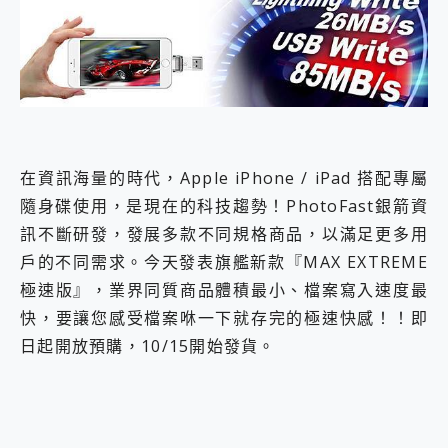
外型超吸晴~ 給您絕佳操控體驗 GravaStar Mercury K1 系列 異星機械鍵盤與 Mercury X 系列 輕量無線電競滑鼠 開箱 評測
開箱~變身「蜘蛛人」椅子軍師！MSI MPG 491CQP QD-OLED 超寬曲面電競螢幕，多工辦公、爽度滿滿的終極桌面體驗
iPhone 17 系列 有認證的防護來囉！ imos 首家導入 UL MCV 行銷宣告驗證的手機配件品牌
DJI Osmo Pocket 3 爽爽帶回家 歡慶 EaseUS 21 週年到來，「Slogan 海報徵稿活動」好康大放送
小巧好吸不擋鏡頭 有Qi2認證的 ONPRO MagReact MXs2 5000mAh薄型磁吸無線急速行動電源 開箱 評測
會走動的冷暖氣 SONY REON POCKET PRO 穿戴式智慧冷暖調溫裝置 開箱 評測
寶可夢飛人外掛iToolab AnyGo全新升級，GO Fest 五折優惠嗨翻天！支援 iOS/Android！
百倍變焦實測~ vivo X200 Pro 與 S25 Ultra 誰能滿足全場景拍攝需求？
在資訊海量的時代，Apple iPhone / iPad 搭配專屬
超好用的 PLAUD NotePin AI 智慧錄音膠囊~ 您的AI 秘書已上線 每月免費送你 300分鐘轉寫
COMPUTEX 2025 來囉！AGI亞奇雷 AI・Gaming・創作儲存方案登場，趕快來AGI亞奇雷挑戰任務抽 PS5！
隨身碟使用，是現在的科技趨勢！PhotoFast銀箭資
自帶線的 有線無線都能充 ONPRO MagReact M5 10000mAh 5合1 磁吸無線急速行動電源 開箱 評測
訊不斷研發，發展多款不同規格商品，以滿足更多用
飛利浦 JS7310 ⚡【電急便｜行動儲能救車電源】 可靠的旅行夥伴！帶給您優異的安全性與強大供電效能
戶的不同需求。今天發表旗艦新款『MAX EXTREME
是螢幕也是電視! 一機超多用途「MSI微星 Modern MD272UPSW 27型」 4K IPS 輕薄商用智慧聯網螢幕 開箱 評測
極速版』，業界同質商品體積最小、檔案寫入速度最
您的專屬AI 助手 Yoga Slim 7 Aura Edition 觸控AI筆電 開箱 評測
realme 14 Pro 超硬軍規、冰感變色實測，realme 14 5G 遊戲戰鬥值爆表，效能x娛樂全都要！
快，要讓您感受檔案咻一下就存完的極速快感！！即
iPhone、Apple Watch、AirPods耳機 三個設備充電一起搞定 ONPRO MagReact™ M3 3 in 1可攜摺疊無線充電器 開箱 評測
日起開放預購，10/15開始發貨。
動靜皆宜「HUAWEI FreeArc」開放式耳掛耳機，無感配戴! 超穩超服貼，音質、通話也很優質
好玩好拍 vivo V50 ~ 口袋裡的 Zeiss 潮流攝影棚!
25種洗烘模式一機搞定! Roborock 衣莉莎白 H1 Neo分子篩洗脫烘 AI 滾筒洗衣機
給 MSI Claw 系列電競掌機 最完美的家 MSI Nest Docking Station 掌機專屬擴充底座 開箱 評測
B&O 精品級音響! Home+ 中嘉寬頻 SoundBox 劇院串流盒 開箱 評測