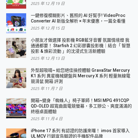
2025 年 12 月 19 日
一鍵修復模糊影片、舊照的 AI 好幫手! VideoProc
Converter AI 新版全解析 × 年末優惠，一篇全看懂
2025 年 12 月 15 日
小朋友才做選擇 投影機 RGB藍牙音響 氛圍情境燈 我
通通都要！ Starfish 2 幻彩膠囊投影機｜結合「 智慧
投影 & 煥彩流動 」的沈浸式生活新體驗
2025 年 12 月 13 日
外型超吸晴~ 給您絕佳操控體驗 GravaStar Mercury
K1 系列 異星機械鍵盤與 Mercury X 系列 輕量無線電
競滑鼠 開箱 評測
2025 年 11 月 7 日
開箱~變身「蜘蛛人」椅子軍師！MSI MPG 491CQP
QD-OLED 超寬曲面電競螢幕，多工辦公、爽度滿滿的
終極桌面體驗
2025 年 11 月 4 日
iPhone 17 系列 有認證的防護來囉！ imos 首家導入
UL MCV 行銷宣告驗證的手機配件品牌