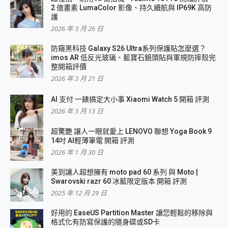
2 億畫素 LumaColor 影像、持久續航與 IP69K 高防
護
2026 年 3 月 26 日
防窺黑科技 Galaxy S26 Ultra系列保護貼怎麼選？
imos AR 低反光玻璃、藍寶石鏡頭貼與軍規防摔殼完
整開箱評價
2026 年 3 月 21 日
AI 支付 一錶搞定大小事 Xiaomi Watch 5 開箱 評測
2026 年 3 月 13 日
超驚艷 讓人一眼就愛上 LENOVO 聯想 Yoga Book 9
14吋 AI輕薄筆電 開箱 評測
2026 年 1 月 30 日
美到讓人超想擁有 moto pad 60 系列 與 Moto |
Swarovski razr 60 冰藍限定版本 開箱 評測
2025 年 12 月 29 日
好用的 EaseUS Partition Master 讓您輕鬆的移除與
格式化有防寫保護的隨身碟或SD卡