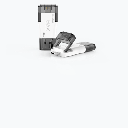
2億 APO蔡司長焦神機降臨~ vivo X200 Pro、vivo X200 就是這麼好拍
EaseUS Vocal Remover 免費線上去聲器一鍵去除人聲 人聲 音樂分離 2024 消除人聲推薦
3 個超值 MHN 飛人工具分享~~ iToolab AnyGo 魔物獵人 Now飛人 ios教學 不出門也可以到處走
Locawhere AnyTo 寶可夢飛人 AnyTo 不出門也可以飛遍全世界
小體積 40000mAh 超大容量 一次充5個設備 充好充滿 CUKTECH 酷態科 300W 微型充電站 開箱 評測
97.3% 恢復率，資料救援就是這麼簡單 EaseUS Data Recovery Wizard Free 18.0.0 業界最好的資料救援軟體
磁碟系統大風吹 有了 磁碟管理程式 EaseUS Partition Master 就是這麼簡單
全新 SONY Xperia 1 VI 開箱! 相機實測! 長焦覆蓋更遠更清晰、2日長續航、頂尖影音娛樂效能~
Xiaomi 14 Ultra 開箱 評測~ 有深度的 Leica 影像旗艦手機! 加碼小旗艦 Xiaomi 14 開箱 評測
vivo TWS 3e 真無線藍牙耳機智慧降噪升級、音質明亮溫潤，並支援雙設備連接~
MSI Claw 掌機專屬配件包 來囉 完美保護 MSI Claw A1M-026TW 電競掌機
人像旗艦 vivo V30 系列 開箱 評測! 首搭蔡司光學鏡頭、攝影棚級柔光環、拍攝功能最好玩的美拍神機 vivo V30 Pro
多個願望一次滿足 超強散熱 微星 MSI Claw A1M-026TW 電競掌機 開箱 評測
一吸完美對位 擁有超強吸力與超好用的隱磁支架 O-ONE MAG 最會吸的行動電源 開箱 評測
OPPO 哈蘇 300mm 專業增距鏡實測：Find X9 Ultra 光學長焦隨手拍，紀錄生活就是這麼簡單
Motorola edge 70 pro 及 moto g37 power上市，登錄在送飛利浦氣炸鍋
近八千元的 Soundcore Liberty 5 Pro Max，有螢幕的耳機會是智商稅嗎?
ASUS Pad 全面應援 Me Time，加碼愛奇藝黃金雙周卡體驗，專案價最低 NT$0 起