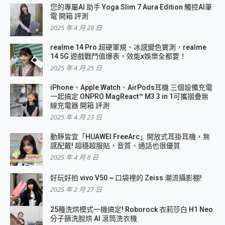
您的專屬AI 助手 Yoga Slim 7 Aura Edition 觸控AI筆
電 開箱 評測
2025 年 4 月 28 日
realme 14 Pro 超硬軍規、冰感變色實測，realme
14 5G 遊戲戰鬥值爆表，效能x娛樂全都要！
2025 年 4 月 25 日
iPhone、Apple Watch、AirPods耳機 三個設備充電
一起搞定 ONPRO MagReact™ M3 3 in 1可攜摺疊無
線充電器 開箱 評測
2025 年 4 月 23 日
動靜皆宜「HUAWEI FreeArc」開放式耳掛耳機，無
感配戴! 超穩超服貼，音質、通話也很優質
2025 年 4 月 8 日
好玩好拍 vivo V50 ~ 口袋裡的 Zeiss 潮流攝影棚!
2025 年 2 月 27 日
25種洗烘模式一機搞定! Roborock 衣莉莎白 H1 Neo
分子篩洗脫烘 AI 滾筒洗衣機