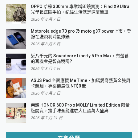
OPPO 哈蘇 300mm 專業增距鏡實測：Find X9 Ultra
光學長焦隨手拍，紀錄生活就是這麼簡單
2026 年 8 月 7 日
Motorola edge 70 pro 及 moto g37 power上市，登
錄在送飛利浦氣炸鍋
2026 年 8 月 6 日
近八千元的 Soundcore Liberty 5 Pro Max，有螢幕
的耳機會是智商稅嗎?
2026 年 8 月 4 日
ASUS Pad 全面應援 Me Time，加碼愛奇藝黃金雙周
卡體驗，專案價最低 NT$0 起
2026 年 8 月 3 日
榮耀 HONOR 600 Pro x MOLLY Limited Edition 限量
版開賣，攜手味全龍進駐大巨蛋萬人盛典
2026 年 7 月 31 日