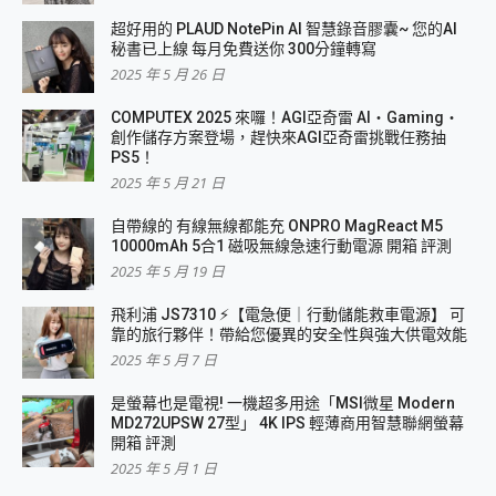
超好用的 PLAUD NotePin AI 智慧錄音膠囊~ 您的AI
秘書已上線 每月免費送你 300分鐘轉寫
2025 年 5 月 26 日
COMPUTEX 2025 來囉！AGI亞奇雷 AI・Gaming・
創作儲存方案登場，趕快來AGI亞奇雷挑戰任務抽
PS5！
2025 年 5 月 21 日
自帶線的 有線無線都能充 ONPRO MagReact M5
10000mAh 5合1 磁吸無線急速行動電源 開箱 評測
2025 年 5 月 19 日
飛利浦 JS7310 ⚡【電急便｜行動儲能救車電源】 可
靠的旅行夥伴！帶給您優異的安全性與強大供電效能
2025 年 5 月 7 日
是螢幕也是電視! 一機超多用途「MSI微星 Modern
MD272UPSW 27型」 4K IPS 輕薄商用智慧聯網螢幕
開箱 評測
2025 年 5 月 1 日