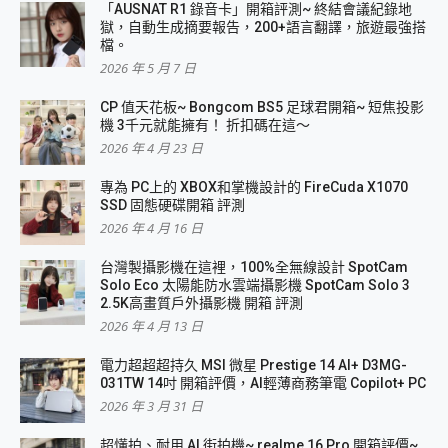
「AUSNAT R1 錄音卡」開箱評測~ 終結會議紀錄地
獄，自動生成摘要報告，200+語言翻譯，旅遊最強搭
檔。
2026 年 5 月 7 日
CP 值天花板~ Bongcom BS5 足球君開箱~ 短焦投影
機 3千元就能擁有！ 折扣碼在這～
2026 年 4 月 23 日
專為 PC上的 XBOX和掌機設計的 FireCuda X1070
SSD 固態硬碟開箱 評測
2026 年 4 月 16 日
台灣製攝影機在這裡，100%全無線設計 SpotCam
Solo Eco 太陽能防水雲端攝影機 SpotCam Solo 3
2.5K高畫質戶外攝影機 開箱 評測
2026 年 4 月 13 日
電力超超超持久 MSI 微星 Prestige 14 AI+ D3MG-
031TW 14吋 開箱評價，AI輕薄商務筆電 Copilot+ PC
2026 年 3 月 31 日
超懂拍、耐用 AI 街拍機~ realme 16 Pro 開箱評價~