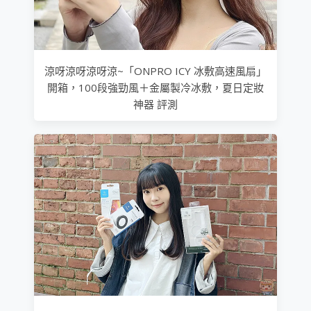
涼呀涼呀涼呀涼~「ONPRO ICY 冰敷高速風扇」
開箱，100段強勁風＋金屬製冷冰敷，夏日定妝
神器 評測