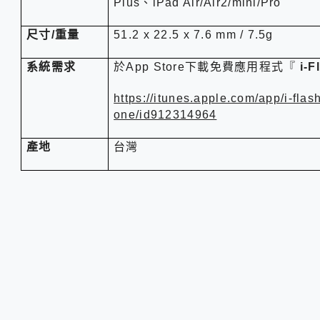
Plus
、
iPad Air/Air2/mini/Pro
尺寸
/
重量
51.2 x 22.5 x 7.6 mm / 7.5g
系統需求
於
App Store
下載免費應用程式
『
i-
https://itunes.apple.com/app/i-flas
one/id912314964
產地
台灣