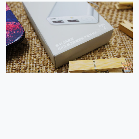
2億 APO蔡司長焦神機降臨~ vivo X200 Pro、vivo X200 就是這麼好拍
EaseUS Vocal Remover 免費線上去聲器一鍵去除人聲 人聲 音樂分離 2024 消除人聲推薦
3 個超值 MHN 飛人工具分享~~ iToolab AnyGo 魔物獵人 Now飛人 ios教學 不出門也可以到處走
Locawhere AnyTo 寶可夢飛人 AnyTo 不出門也可以飛遍全世界
小體積 40000mAh 超大容量 一次充5個設備 充好充滿 CUKTECH 酷態科 300W 微型充電站 開箱 評測
97.3% 恢復率，資料救援就是這麼簡單 EaseUS Data Recovery Wizard Free 18.0.0 業界最好的資料救援軟體
磁碟系統大風吹 有了 磁碟管理程式 EaseUS Partition Master 就是這麼簡單
全新 SONY Xperia 1 VI 開箱! 相機實測! 長焦覆蓋更遠更清晰、2日長續航、頂尖影音娛樂效能~
Xiaomi 14 Ultra 開箱 評測~ 有深度的 Leica 影像旗艦手機! 加碼小旗艦 Xiaomi 14 開箱 評測
vivo TWS 3e 真無線藍牙耳機智慧降噪升級、音質明亮溫潤，並支援雙設備連接~
MSI Claw 掌機專屬配件包 來囉 完美保護 MSI Claw A1M-026TW 電競掌機
人像旗艦 vivo V30 系列 開箱 評測! 首搭蔡司光學鏡頭、攝影棚級柔光環、拍攝功能最好玩的美拍神機 vivo V30 Pro
多個願望一次滿足 超強散熱 微星 MSI Claw A1M-026TW 電競掌機 開箱 評測
一吸完美對位 擁有超強吸力與超好用的隱磁支架 O-ONE MAG 最會吸的行動電源 開箱 評測
OPPO 哈蘇 300mm 專業增距鏡實測：Find X9 Ultra 光學長焦隨手拍，紀錄生活就是這麼簡單
Motorola edge 70 pro 及 moto g37 power上市，登錄在送飛利浦氣炸鍋
近八千元的 Soundcore Liberty 5 Pro Max，有螢幕的耳機會是智商稅嗎?
ASUS Pad 全面應援 Me Time，加碼愛奇藝黃金雙周卡體驗，專案價最低 NT$0 起