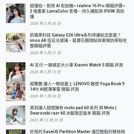
超懂拍、耐用 AI 街拍機~ realme 16 Pro 開箱評價~
2 億畫素 LumaColor 影像、持久續航與 IP69K 高防
護
2026 年 3 月 26 日
防窺黑科技 Galaxy S26 Ultra系列保護貼怎麼選？
imos AR 低反光玻璃、藍寶石鏡頭貼與軍規防摔殼完
整開箱評價
2026 年 3 月 21 日
AI 支付 一錶搞定大小事 Xiaomi Watch 5 開箱 評測
2026 年 3 月 13 日
超驚艷 讓人一眼就愛上 LENOVO 聯想 Yoga Book 9
14吋 AI輕薄筆電 開箱 評測
2026 年 1 月 30 日
美到讓人超想擁有 moto pad 60 系列 與 Moto |
Swarovski razr 60 冰藍限定版本 開箱 評測
2025 年 12 月 29 日
好用的 EaseUS Partition Master 讓您輕鬆的移除與