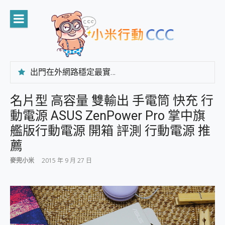
Skip
to
content
出門在外網路穩定最實在 「台灣大哥大」榮獲 4G/5G 在線率全球 NO.3 全台第一與全台六冠王實測心得，走到哪順到哪！
「AUSNAT R1 錄音卡」開箱評測~ 終結會議紀錄地獄，自動生成摘要報告，200+語言翻譯，旅遊最強搭檔。
CP 值天花板~ Bongcom BS5 足球君開箱~ 短焦投影機 3千元就能擁有！ 折扣碼在這～
名片型 高容量 雙輸出 手電筒 快充 行
專為 PC上的 XBOX和掌機設計的 FireCuda X1070 SSD 固態硬碟開箱 評測
動電源 ASUS ZenPower Pro 掌中旗
台灣製攝影機在這裡，100%全無線設計 SpotCam Solo Eco 太陽能防水雲端攝影機 SpotCam Solo 3 2.5K高畫質戶外攝影機 開箱 評測
電力超超超持久 MSI 微星 Prestige 14 AI+ D3MG-031TW 14吋 開箱評價，AI輕薄商務筆電 Copilot+ PC
艦版行動電源 開箱 評測 行動電源 推
超懂拍、耐用 AI 街拍機~ realme 16 Pro 開箱評價~ 2 億畫素 LumaColor 影像、持久續航與 IP69K 高防護
薦
防窺黑科技 Galaxy S26 Ultra系列保護貼怎麼選？imos AR 低反光玻璃、藍寶石鏡頭貼與軍規防摔殼完整開箱評價
AI 支付 一錶搞定大小事 Xiaomi Watch 5 開箱 評測
麥兜小米
2015 年 9 月 27 日
超驚艷 讓人一眼就愛上 LENOVO 聯想 Yoga Book 9 14吋 AI輕薄筆電 開箱 評測
美到讓人超想擁有 moto pad 60 系列 與 Moto | Swarovski razr 60 冰藍限定版本 開箱 評測
好用的 EaseUS Partition Master 讓您輕鬆的移除與格式化有防寫保護的隨身碟或SD卡
一鍵修復模糊影片、舊照的 AI 好幫手! VideoProc Converter AI 新版全解析 × 年末優惠，一篇全看懂
小朋友才做選擇 投影機 RGB藍牙音響 氛圍情境燈 我通通都要！ Starfish 2 幻彩膠囊投影機｜結合「 智慧投影 & 煥彩流動 」的沈浸式生活新體驗