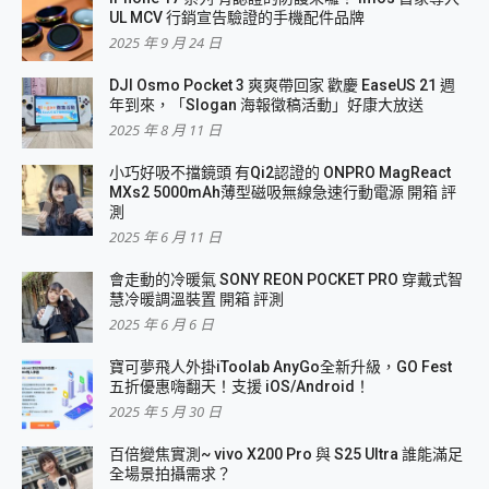
UL MCV 行銷宣告驗證的手機配件品牌
2025 年 9 月 24 日
DJI Osmo Pocket 3 爽爽帶回家 歡慶 EaseUS 21 週
年到來，「Slogan 海報徵稿活動」好康大放送
2025 年 8 月 11 日
小巧好吸不擋鏡頭 有Qi2認證的 ONPRO MagReact
MXs2 5000mAh薄型磁吸無線急速行動電源 開箱 評
測
2025 年 6 月 11 日
會走動的冷暖氣 SONY REON POCKET PRO 穿戴式智
慧冷暖調溫裝置 開箱 評測
2025 年 6 月 6 日
寶可夢飛人外掛iToolab AnyGo全新升級，GO Fest
五折優惠嗨翻天！支援 iOS/Android！
2025 年 5 月 30 日
百倍變焦實測~ vivo X200 Pro 與 S25 Ultra 誰能滿足
全場景拍攝需求？