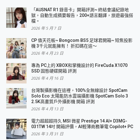
「AUSNAT R1 錄音卡」開箱評測~ 終結會議紀錄地
獄，自動生成摘要報告，200+語言翻譯，旅遊最強搭
檔。
2026 年 5 月 7 日
CP 值天花板~ Bongcom BS5 足球君開箱~ 短焦投影
機 3千元就能擁有！ 折扣碼在這～
2026 年 4 月 23 日
專為 PC上的 XBOX和掌機設計的 FireCuda X1070
SSD 固態硬碟開箱 評測
2026 年 4 月 16 日
台灣製攝影機在這裡，100%全無線設計 SpotCam
Solo Eco 太陽能防水雲端攝影機 SpotCam Solo 3
2.5K高畫質戶外攝影機 開箱 評測
2026 年 4 月 13 日
電力超超超持久 MSI 微星 Prestige 14 AI+ D3MG-
031TW 14吋 開箱評價，AI輕薄商務筆電 Copilot+ PC
2026 年 3 月 31 日