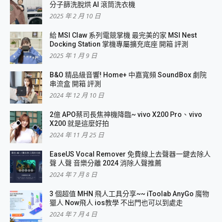
分子篩洗脫烘 AI 滾筒洗衣機
2025 年 2 月 10 日
給 MSI Claw 系列電競掌機 最完美的家 MSI Nest
Docking Station 掌機專屬擴充底座 開箱 評測
2025 年 1 月 9 日
B&O 精品級音響! Home+ 中嘉寬頻 SoundBox 劇院
串流盒 開箱 評測
2024 年 12 月 10 日
2億 APO蔡司長焦神機降臨~ vivo X200 Pro、vivo
X200 就是這麼好拍
2024 年 11 月 25 日
EaseUS Vocal Remover 免費線上去聲器一鍵去除人
聲 人聲 音樂分離 2024 消除人聲推薦
2024 年 7 月 8 日
3 個超值 MHN 飛人工具分享~~ iToolab AnyGo 魔物
獵人 Now飛人 ios教學 不出門也可以到處走
2024 年 7 月 4 日