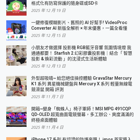
格式化有防寫保護的隨身碟或SD卡
2025 年 12 月 19 日
一鍵修復模糊影片、舊照的 AI 好幫手! VideoProc
Converter AI 新版全解析 × 年末優惠，一篇全看懂
2025 年 12 月 15 日
小朋友才做選擇 投影機 RGB藍牙音響 氛圍情境燈 我
通通都要！ Starfish 2 幻彩膠囊投影機｜結合「 智慧
投影 & 煥彩流動 」的沈浸式生活新體驗
2025 年 12 月 13 日
外型超吸晴~ 給您絕佳操控體驗 GravaStar Mercury
K1 系列 異星機械鍵盤與 Mercury X 系列 輕量無線電
競滑鼠 開箱 評測
2025 年 11 月 7 日
開箱~變身「蜘蛛人」椅子軍師！MSI MPG 491CQP
QD-OLED 超寬曲面電競螢幕，多工辦公、爽度滿滿的
終極桌面體驗
2025 年 11 月 4 日
iPhone 17 系列 有認證的防護來囉！ imos 首家導入