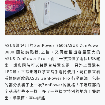
外型超吸晴~ 給您絕佳操控體驗 GravaStar Mercury K1 系列 異星機械鍵盤與 Mercury X 系列 輕量無線電競滑鼠 開箱 評測
開箱~變身「蜘蛛人」椅子軍師！MSI MPG 491CQP QD-OLED 超寬曲面電競螢幕，多工辦公、爽度滿滿的終極桌面體驗
iPhone 17 系列 有認證的防護來囉！ imos 首家導入 UL MCV 行銷宣告驗證的手機配件品牌
DJI Osmo Pocket 3 爽爽帶回家 歡慶 EaseUS 21 週年到來，「Slogan 海報徵稿活動」好康大放送
小巧好吸不擋鏡頭 有Qi2認證的 ONPRO MagReact MXs2 5000mAh薄型磁吸無線急速行動電源 開箱 評測
會走動的冷暖氣 SONY REON POCKET PRO 穿戴式智慧冷暖調溫裝置 開箱 評測
寶可夢飛人外掛iToolab AnyGo全新升級，GO Fest 五折優惠嗨翻天！支援 iOS/Android！
百倍變焦實測~ vivo X200 Pro 與 S25 Ultra 誰能滿足全場景拍攝需求？
超好用的 PLAUD NotePin AI 智慧錄音膠囊~ 您的AI 秘書已上線 每月免費送你 300分鐘轉寫
ASUS繼好用的ZenPower 9600(
ASUS ZenPower
COMPUTEX 2025 來囉！AGI亞奇雷 AI・Gaming・創作儲存方案登場，趕快來AGI亞奇雷挑戰任務抽 PS5！
9600 開箱請點我
)之後，又再度推出容量更大的
自帶線的 有線無線都能充 ONPRO MagReact M5 10000mAh 5合1 磁吸無線急速行動電源 開箱 評測
飛利浦 JS7310 ⚡【電急便｜行動儲能救車電源】 可靠的旅行夥伴！帶給您優異的安全性與強大供電效能
ASUS ZenPower Pro ，而且一次提供了兩個USB輸
是螢幕也是電視! 一機超多用途「MSI微星 Modern MD272UPSW 27型」 4K IPS 輕薄商用智慧聯網螢幕 開箱 評測
出，讓您同時可以替兩台裝置充電！另外上面還有
您的專屬AI 助手 Yoga Slim 7 Aura Edition 觸控AI筆電 開箱 評測
LED燈，平常也可以拿來當手電筒使用，現在就來看
realme 14 Pro 超硬軍規、冰感變色實測，realme 14 5G 遊戲戰鬥值爆表，效能x娛樂全都要！
看這個新款的ASUS ZenPower Pro 行動電源！包裝
iPhone、Apple Watch、AirPods耳機 三個設備充電一起搞定 ONPRO MagReact™ M3 3 in 1可攜摺疊無線充電器 開箱 評測
動靜皆宜「HUAWEI FreeArc」開放式耳掛耳機，無感配戴! 超穩超服貼，音質、通話也很優質
的部分承襲了上一次ZenPower的風格！不過底部的
好玩好拍 vivo V50 ~ 口袋裡的 Zeiss 潮流攝影棚!
字稍稍有些不一樣，多了一些這次特別的地方！雙輸
25種洗烘模式一機搞定! Roborock 衣莉莎白 H1 Neo分子篩洗脫烘 AI 滾筒洗衣機
出、手電筒、掌中旗艦！
給 MSI Claw 系列電競掌機 最完美的家 MSI Nest Docking Station 掌機專屬擴充底座 開箱 評測
B&O 精品級音響! Home+ 中嘉寬頻 SoundBox 劇院串流盒 開箱 評測