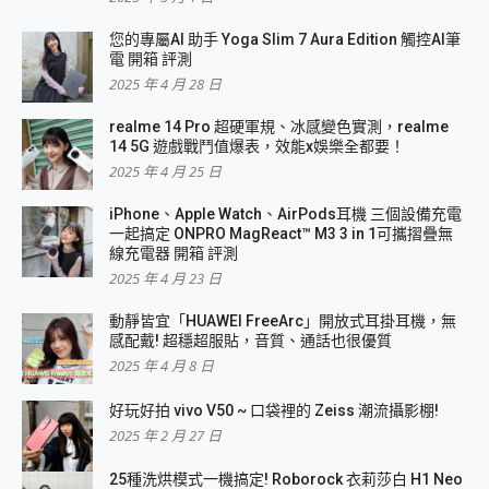
您的專屬AI 助手 Yoga Slim 7 Aura Edition 觸控AI筆
電 開箱 評測
2025 年 4 月 28 日
realme 14 Pro 超硬軍規、冰感變色實測，realme
14 5G 遊戲戰鬥值爆表，效能x娛樂全都要！
2025 年 4 月 25 日
iPhone、Apple Watch、AirPods耳機 三個設備充電
一起搞定 ONPRO MagReact™ M3 3 in 1可攜摺疊無
線充電器 開箱 評測
2025 年 4 月 23 日
動靜皆宜「HUAWEI FreeArc」開放式耳掛耳機，無
感配戴! 超穩超服貼，音質、通話也很優質
2025 年 4 月 8 日
好玩好拍 vivo V50 ~ 口袋裡的 Zeiss 潮流攝影棚!
2025 年 2 月 27 日
25種洗烘模式一機搞定! Roborock 衣莉莎白 H1 Neo