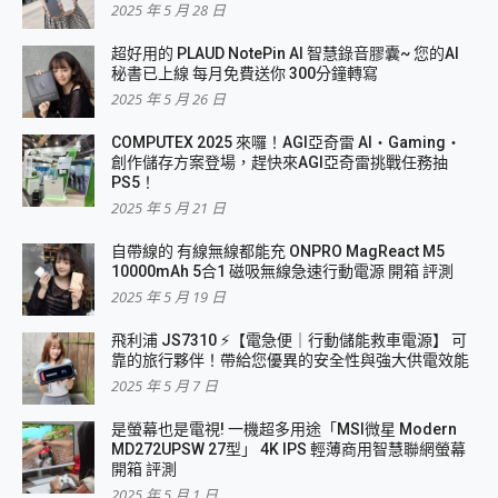
2025 年 5 月 28 日
超好用的 PLAUD NotePin AI 智慧錄音膠囊~ 您的AI
秘書已上線 每月免費送你 300分鐘轉寫
2025 年 5 月 26 日
COMPUTEX 2025 來囉！AGI亞奇雷 AI・Gaming・
創作儲存方案登場，趕快來AGI亞奇雷挑戰任務抽
PS5！
2025 年 5 月 21 日
自帶線的 有線無線都能充 ONPRO MagReact M5
10000mAh 5合1 磁吸無線急速行動電源 開箱 評測
2025 年 5 月 19 日
飛利浦 JS7310 ⚡【電急便｜行動儲能救車電源】 可
靠的旅行夥伴！帶給您優異的安全性與強大供電效能
2025 年 5 月 7 日
是螢幕也是電視! 一機超多用途「MSI微星 Modern
MD272UPSW 27型」 4K IPS 輕薄商用智慧聯網螢幕
開箱 評測
2025 年 5 月 1 日