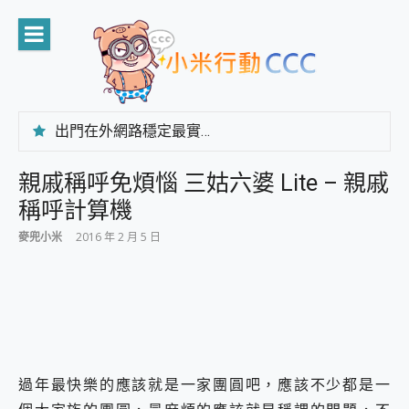
Skip
to
content
出門在外網路穩定最實在 「台灣大哥大」榮獲 4G/5G 在線率全球 NO.3 全台第一與全台六冠王實測心得，走到哪順到哪！
「AUSNAT R1 錄音卡」開箱評測~ 終結會議紀錄地獄，自動生成摘要報告，200+語言翻譯，旅遊最強搭檔。
CP 值天花板~ Bongcom BS5 足球君開箱~ 短焦投影機 3千元就能擁有！ 折扣碼在這～
親戚稱呼免煩惱 三姑六婆 Lite – 親戚
專為 PC上的 XBOX和掌機設計的 FireCuda X1070 SSD 固態硬碟開箱 評測
稱呼計算機
台灣製攝影機在這裡，100%全無線設計 SpotCam Solo Eco 太陽能防水雲端攝影機 SpotCam Solo 3 2.5K高畫質戶外攝影機 開箱 評測
電力超超超持久 MSI 微星 Prestige 14 AI+ D3MG-031TW 14吋 開箱評價，AI輕薄商務筆電 Copilot+ PC
麥兜小米
2016 年 2 月 5 日
超懂拍、耐用 AI 街拍機~ realme 16 Pro 開箱評價~ 2 億畫素 LumaColor 影像、持久續航與 IP69K 高防護
防窺黑科技 Galaxy S26 Ultra系列保護貼怎麼選？imos AR 低反光玻璃、藍寶石鏡頭貼與軍規防摔殼完整開箱評價
AI 支付 一錶搞定大小事 Xiaomi Watch 5 開箱 評測
超驚艷 讓人一眼就愛上 LENOVO 聯想 Yoga Book 9 14吋 AI輕薄筆電 開箱 評測
美到讓人超想擁有 moto pad 60 系列 與 Moto | Swarovski razr 60 冰藍限定版本 開箱 評測
好用的 EaseUS Partition Master 讓您輕鬆的移除與格式化有防寫保護的隨身碟或SD卡
一鍵修復模糊影片、舊照的 AI 好幫手! VideoProc Converter AI 新版全解析 × 年末優惠，一篇全看懂
過年最快樂的應該就是一家團圓吧，應該不少都是一
小朋友才做選擇 投影機 RGB藍牙音響 氛圍情境燈 我通通都要！ Starfish 2 幻彩膠囊投影機｜結合「 智慧投影 & 煥彩流動 」的沈浸式生活新體驗