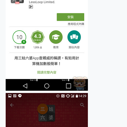
2億 APO蔡司長焦神機降臨~ vivo X200 Pro、vivo X200 就是這麼好拍
EaseUS Vocal Remover 免費線上去聲器一鍵去除人聲 人聲 音樂分離 2024 消除人聲推薦
3 個超值 MHN 飛人工具分享~~ iToolab AnyGo 魔物獵人 Now飛人 ios教學 不出門也可以到處走
Locawhere AnyTo 寶可夢飛人 AnyTo 不出門也可以飛遍全世界
小體積 40000mAh 超大容量 一次充5個設備 充好充滿 CUKTECH 酷態科 300W 微型充電站 開箱 評測
97.3% 恢復率，資料救援就是這麼簡單 EaseUS Data Recovery Wizard Free 18.0.0 業界最好的資料救援軟體
磁碟系統大風吹 有了 磁碟管理程式 EaseUS Partition Master 就是這麼簡單
全新 SONY Xperia 1 VI 開箱! 相機實測! 長焦覆蓋更遠更清晰、2日長續航、頂尖影音娛樂效能~
Xiaomi 14 Ultra 開箱 評測~ 有深度的 Leica 影像旗艦手機! 加碼小旗艦 Xiaomi 14 開箱 評測
vivo TWS 3e 真無線藍牙耳機智慧降噪升級、音質明亮溫潤，並支援雙設備連接~
MSI Claw 掌機專屬配件包 來囉 完美保護 MSI Claw A1M-026TW 電競掌機
人像旗艦 vivo V30 系列 開箱 評測! 首搭蔡司光學鏡頭、攝影棚級柔光環、拍攝功能最好玩的美拍神機 vivo V30 Pro
多個願望一次滿足 超強散熱 微星 MSI Claw A1M-026TW 電競掌機 開箱 評測
一吸完美對位 擁有超強吸力與超好用的隱磁支架 O-ONE MAG 最會吸的行動電源 開箱 評測
OPPO 哈蘇 300mm 專業增距鏡實測：Find X9 Ultra 光學長焦隨手拍，紀錄生活就是這麼簡單
Motorola edge 70 pro 及 moto g37 power上市，登錄在送飛利浦氣炸鍋
近八千元的 Soundcore Liberty 5 Pro Max，有螢幕的耳機會是智商稅嗎?
ASUS Pad 全面應援 Me Time，加碼愛奇藝黃金雙周卡體驗，專案價最低 NT$0 起