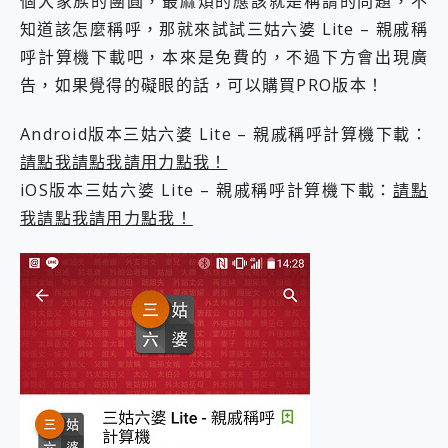
個大家族的團圓，最麻煩的應該就是稱謂的問題，不
外型超吸晴~ 給您絕佳操控體驗 GravaStar Mercury K1 系列 異星機械鍵盤與 Mercury X 系列 輕量無線電競滑鼠 開箱 評測
開箱~變身「蜘蛛人」椅子軍師！MSI MPG 491CQP QD-OLED 超寬曲面電競螢幕，多工辦公、爽度滿滿的終極桌面體驗
知道該怎麼稱呼，那就來試試三姑六婆 Lite – 親戚稱
iPhone 17 系列 有認證的防護來囉！ imos 首家導入 UL MCV 行銷宣告驗證的手機配件品牌
呼計算機下載吧，本來是免費的，不過下方會出現廣
DJI Osmo Pocket 3 爽爽帶回家 歡慶 EaseUS 21 週年到來，「Slogan 海報徵稿活動」好康大放送
告，如果覺得的礙眼的話，可以購買PRO版本！
小巧好吸不擋鏡頭 有Qi2認證的 ONPRO MagReact MXs2 5000mAh薄型磁吸無線急速行動電源 開箱 評測
會走動的冷暖氣 SONY REON POCKET PRO 穿戴式智慧冷暖調溫裝置 開箱 評測
Android版本三姑六婆 Lite – 親戚稱呼計算機下載：
寶可夢飛人外掛iToolab AnyGo全新升級，GO Fest 五折優惠嗨翻天！支援 iOS/Android！
百倍變焦實測~ vivo X200 Pro 與 S25 Ultra 誰能滿足全場景拍攝需求？
請點我請點我請用力點我！
超好用的 PLAUD NotePin AI 智慧錄音膠囊~ 您的AI 秘書已上線 每月免費送你 300分鐘轉寫
iOS版本三姑六婆 Lite – 親戚稱呼計算機下載：
請點
COMPUTEX 2025 來囉！AGI亞奇雷 AI・Gaming・創作儲存方案登場，趕快來AGI亞奇雷挑戰任務抽 PS5！
我請點我請用力點我！
自帶線的 有線無線都能充 ONPRO MagReact M5 10000mAh 5合1 磁吸無線急速行動電源 開箱 評測
飛利浦 JS7310 ⚡【電急便｜行動儲能救車電源】 可靠的旅行夥伴！帶給您優異的安全性與強大供電效能
是螢幕也是電視! 一機超多用途「MSI微星 Modern MD272UPSW 27型」 4K IPS 輕薄商用智慧聯網螢幕 開箱 評測
您的專屬AI 助手 Yoga Slim 7 Aura Edition 觸控AI筆電 開箱 評測
realme 14 Pro 超硬軍規、冰感變色實測，realme 14 5G 遊戲戰鬥值爆表，效能x娛樂全都要！
iPhone、Apple Watch、AirPods耳機 三個設備充電一起搞定 ONPRO MagReact™ M3 3 in 1可攜摺疊無線充電器 開箱 評測
動靜皆宜「HUAWEI FreeArc」開放式耳掛耳機，無感配戴! 超穩超服貼，音質、通話也很優質
好玩好拍 vivo V50 ~ 口袋裡的 Zeiss 潮流攝影棚!
25種洗烘模式一機搞定! Roborock 衣莉莎白 H1 Neo分子篩洗脫烘 AI 滾筒洗衣機
給 MSI Claw 系列電競掌機 最完美的家 MSI Nest Docking Station 掌機專屬擴充底座 開箱 評測
B&O 精品級音響! Home+ 中嘉寬頻 SoundBox 劇院串流盒 開箱 評測