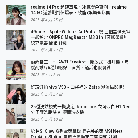
realme 14 Pro 超硬軍規、冰感變色實測，realme
14 5G 遊戲戰鬥值爆表，效能x娛樂全都要！
2025 年 4 月 25 日
iPhone、Apple Watch、AirPods耳機 三個設備充電
一起搞定 ONPRO MagReact™ M3 3 in 1可攜摺疊無
線充電器 開箱 評測
2025 年 4 月 23 日
動靜皆宜「HUAWEI FreeArc」開放式耳掛耳機，無
感配戴! 超穩超服貼，音質、通話也很優質
2025 年 4 月 8 日
好玩好拍 vivo V50 ~ 口袋裡的 Zeiss 潮流攝影棚!
2025 年 2 月 27 日
25種洗烘模式一機搞定! Roborock 衣莉莎白 H1 Neo
分子篩洗脫烘 AI 滾筒洗衣機
2025 年 2 月 10 日
給 MSI Claw 系列電競掌機 最完美的家 MSI Nest
Docking Station 掌機專屬擴充底座 開箱 評測