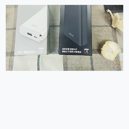
2億 APO蔡司長焦神機降臨~ vivo X200 Pro、vivo X200 就是這麼好拍
EaseUS Vocal Remover 免費線上去聲器一鍵去除人聲 人聲 音樂分離 2024 消除人聲推薦
3 個超值 MHN 飛人工具分享~~ iToolab AnyGo 魔物獵人 Now飛人 ios教學 不出門也可以到處走
Locawhere AnyTo 寶可夢飛人 AnyTo 不出門也可以飛遍全世界
小體積 40000mAh 超大容量 一次充5個設備 充好充滿 CUKTECH 酷態科 300W 微型充電站 開箱 評測
97.3% 恢復率，資料救援就是這麼簡單 EaseUS Data Recovery Wizard Free 18.0.0 業界最好的資料救援軟體
磁碟系統大風吹 有了 磁碟管理程式 EaseUS Partition Master 就是這麼簡單
全新 SONY Xperia 1 VI 開箱! 相機實測! 長焦覆蓋更遠更清晰、2日長續航、頂尖影音娛樂效能~
Xiaomi 14 Ultra 開箱 評測~ 有深度的 Leica 影像旗艦手機! 加碼小旗艦 Xiaomi 14 開箱 評測
vivo TWS 3e 真無線藍牙耳機智慧降噪升級、音質明亮溫潤，並支援雙設備連接~
MSI Claw 掌機專屬配件包 來囉 完美保護 MSI Claw A1M-026TW 電競掌機
人像旗艦 vivo V30 系列 開箱 評測! 首搭蔡司光學鏡頭、攝影棚級柔光環、拍攝功能最好玩的美拍神機 vivo V30 Pro
多個願望一次滿足 超強散熱 微星 MSI Claw A1M-026TW 電競掌機 開箱 評測
一吸完美對位 擁有超強吸力與超好用的隱磁支架 O-ONE MAG 最會吸的行動電源 開箱 評測
Motorola edge 70 pro 及 moto g37 power上市，登錄在送飛利浦氣炸鍋
近八千元的 Soundcore Liberty 5 Pro Max，有螢幕的耳機會是智商稅嗎?
ASUS Pad 全面應援 Me Time，加碼愛奇藝黃金雙周卡體驗，專案價最低 NT$0 起
榮耀 HONOR 600 Pro x MOLLY Limited Edition 限量版開賣，攜手味全龍進駐大巨蛋萬人盛典