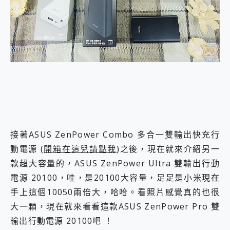
外型超吸晴~ 給您絕佳操控體驗 GravaStar Mercury K1 系列 異星機械鍵盤與 Mercury X 系列 輕量無線電競滑鼠 開箱 評測
開箱~變身「蜘蛛人」椅子軍師！MSI MPG 491CQP QD-OLED 超寬曲面電競螢幕，多工辦公、爽度滿滿的終極桌面體驗
iPhone 17 系列 有認證的防護來囉！ imos 首家導入 UL MCV 行銷宣告驗證的手機配件品牌
DJI Osmo Pocket 3 爽爽帶回家 歡慶 EaseUS 21 週年到來，「Slogan 海報徵稿活動」好康大放送
小巧好吸不擋鏡頭 有Qi2認證的 ONPRO MagReact MXs2 5000mAh薄型磁吸無線急速行動電源 開箱 評測
會走動的冷暖氣 SONY REON POCKET PRO 穿戴式智慧冷暖調溫裝置 開箱 評測
寶可夢飛人外掛iToolab AnyGo全新升級，GO Fest 五折優惠嗨翻天！支援 iOS/Android！
百倍變焦實測~ vivo X200 Pro 與 S25 Ultra 誰能滿足全場景拍攝需求？
超好用的 PLAUD NotePin AI 智慧錄音膠囊~ 您的AI 秘書已上線 每月免費送你 300分鐘轉寫
COMPUTEX 2025 來囉！AGI亞奇雷 AI・Gaming・創作儲存方案登場，趕快來AGI亞奇雷挑戰任務抽 PS5！
自帶線的 有線無線都能充 ONPRO MagReact M5 10000mAh 5合1 磁吸無線急速行動電源 開箱 評測
飛利浦 JS7310 ⚡【電急便｜行動儲能救車電源】 可靠的旅行夥伴！帶給您優異的安全性與強大供電效能
接著ASUS ZenPower Combo 多合一雙輸出快充行
是螢幕也是電視! 一機超多用途「MSI微星 Modern MD272UPSW 27型」 4K IPS 輕薄商用智慧聯網螢幕 開箱 評測
動電源
(開箱在這兒請點我
)之後，現在就來介紹另一
您的專屬AI 助手 Yoga Slim 7 Aura Edition 觸控AI筆電 開箱 評測
realme 14 Pro 超硬軍規、冰感變色實測，realme 14 5G 遊戲戰鬥值爆表，效能x娛樂全都要！
款超大容量的，ASUS ZenPower Ultra 雙輸出行動
iPhone、Apple Watch、AirPods耳機 三個設備充電一起搞定 ONPRO MagReact™ M3 3 in 1可攜摺疊無線充電器 開箱 評測
電源 20100，哇，是20100大容量，足足是小米現在
動靜皆宜「HUAWEI FreeArc」開放式耳掛耳機，無感配戴! 超穩超服貼，音質、通話也很優質
手上這個10050兩倍大，哈哈。看照片感覺真的也很
好玩好拍 vivo V50 ~ 口袋裡的 Zeiss 潮流攝影棚!
25種洗烘模式一機搞定! Roborock 衣莉莎白 H1 Neo分子篩洗脫烘 AI 滾筒洗衣機
大一顆，現在就來看看這款ASUS ZenPower Pro 雙
給 MSI Claw 系列電競掌機 最完美的家 MSI Nest Docking Station 掌機專屬擴充底座 開箱 評測
輸出行動電源 20100吧 ！
B&O 精品級音響! Home+ 中嘉寬頻 SoundBox 劇院串流盒 開箱 評測