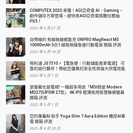
COMPUTEX 2025 來囉！AGI亞奇雷 AI・Gaming・
創作儲存方案登場，趕快來AGI亞奇雷挑戰任務抽
PS5！
2025 年 5 月 21 日
自帶線的 有線無線都能充 ONPRO MagReact M5
10000mAh 5合1 磁吸無線急速行動電源 開箱 評測
2025 年 5 月 19 日
飛利浦 JS7310 ⚡【電急便｜行動儲能救車電源】 可
靠的旅行夥伴！帶給您優異的安全性與強大供電效能
2025 年 5 月 7 日
是螢幕也是電視! 一機超多用途「MSI微星 Modern
MD272UPSW 27型」 4K IPS 輕薄商用智慧聯網螢幕
開箱 評測
2025 年 5 月 1 日
您的專屬AI 助手 Yoga Slim 7 Aura Edition 觸控AI筆
電 開箱 評測
2025 年 4 月 28 日