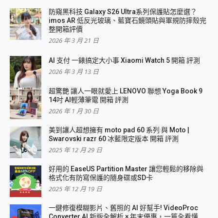
防窺黑科技 Galaxy S26 Ultra系列保護貼怎麼選？
imos AR 低反光玻璃、藍寶石鏡頭貼與軍規防摔殼完
整開箱評價
2026 年 3 月 21 日
AI 支付 一錶搞定大小事 Xiaomi Watch 5 開箱 評測
2026 年 3 月 13 日
超驚艷 讓人一眼就愛上 LENOVO 聯想 Yoga Book 9
14吋 AI輕薄筆電 開箱 評測
2026 年 1 月 30 日
美到讓人超想擁有 moto pad 60 系列 與 Moto |
Swarovski razr 60 冰藍限定版本 開箱 評測
2025 年 12 月 29 日
好用的 EaseUS Partition Master 讓您輕鬆的移除與
格式化有防寫保護的隨身碟或SD卡
2025 年 12 月 19 日
一鍵修復模糊影片、舊照的 AI 好幫手! VideoProc
Converter AI 新版全解析 × 年末優惠，一篇全看懂