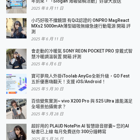
年到來，「Slogan 海報徵稿活動」好康大放送
2025 年 8 月 11 日
小巧好吸不擋鏡頭 有Qi2認證的 ONPRO MagReact
MXs2 5000mAh薄型磁吸無線急速行動電源 開箱 評
測
2025 年 6 月 11 日
會走動的冷暖氣 SONY REON POCKET PRO 穿戴式智
慧冷暖調溫裝置 開箱 評測
2025 年 6 月 6 日
寶可夢飛人外掛iToolab AnyGo全新升級，GO Fest
五折優惠嗨翻天！支援 iOS/Android！
2025 年 5 月 30 日
百倍變焦實測~ vivo X200 Pro 與 S25 Ultra 誰能滿足
全場景拍攝需求？
2025 年 5 月 28 日
超好用的 PLAUD NotePin AI 智慧錄音膠囊~ 您的AI
秘書已上線 每月免費送你 300分鐘轉寫
2025 年 5 月 26 日