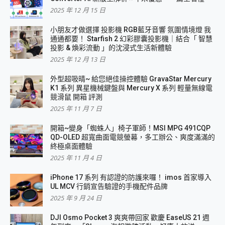
2025 年 12 月 15 日
小朋友才做選擇 投影機 RGB藍牙音響 氛圍情境燈 我
通通都要！ Starfish 2 幻彩膠囊投影機｜結合「 智慧
投影 & 煥彩流動 」的沈浸式生活新體驗
2025 年 12 月 13 日
外型超吸晴~ 給您絕佳操控體驗 GravaStar Mercury
K1 系列 異星機械鍵盤與 Mercury X 系列 輕量無線電
競滑鼠 開箱 評測
2025 年 11 月 7 日
開箱~變身「蜘蛛人」椅子軍師！MSI MPG 491CQP
QD-OLED 超寬曲面電競螢幕，多工辦公、爽度滿滿的
終極桌面體驗
2025 年 11 月 4 日
iPhone 17 系列 有認證的防護來囉！ imos 首家導入
UL MCV 行銷宣告驗證的手機配件品牌
2025 年 9 月 24 日
DJI Osmo Pocket 3 爽爽帶回家 歡慶 EaseUS 21 週