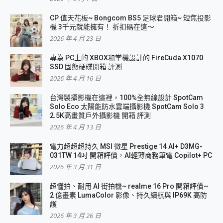
CP 值天花板~ Bongcom BS5 足球君開箱~ 短焦投影
機 3千元就能擁有！ 折扣碼在這～
2026 年 4 月 23 日
專為 PC上的 XBOX和掌機設計的 FireCuda X1070
SSD 固態硬碟開箱 評測
2026 年 4 月 16 日
台灣製攝影機在這裡，100%全無線設計 SpotCam
Solo Eco 太陽能防水雲端攝影機 SpotCam Solo 3
2.5K高畫質戶外攝影機 開箱 評測
2026 年 4 月 13 日
電力超超超持久 MSI 微星 Prestige 14 AI+ D3MG-
031TW 14吋 開箱評價，AI輕薄商務筆電 Copilot+ PC
2026 年 3 月 31 日
超懂拍、耐用 AI 街拍機~ realme 16 Pro 開箱評價~
2 億畫素 LumaColor 影像、持久續航與 IP69K 高防
護
2026 年 3 月 26 日