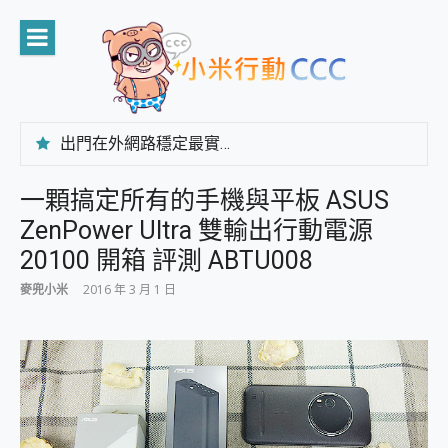
Skip
to
content
出門在外網路穩定最實在 「台灣大哥大」榮獲 4G/5G 在線率全球 NO.3 全台第一與全台六冠王實測心得，走到哪順到哪！
「AUSNAT R1 錄音卡」開箱評測~ 終結會議紀錄地獄，自動生成摘要報告，200+語言翻譯，旅遊最強搭檔。
CP 值天花板~ Bongcom BS5 足球君開箱~ 短焦投影機 3千元就能擁有！ 折扣碼在這～
一顆搞定所有的手機與平板 ASUS
專為 PC上的 XBOX和掌機設計的 FireCuda X1070 SSD 固態硬碟開箱 評測
ZenPower Ultra 雙輸出行動電源
台灣製攝影機在這裡，100%全無線設計 SpotCam Solo Eco 太陽能防水雲端攝影機 SpotCam Solo 3 2.5K高畫質戶外攝影機 開箱 評測
電力超超超持久 MSI 微星 Prestige 14 AI+ D3MG-031TW 14吋 開箱評價，AI輕薄商務筆電 Copilot+ PC
20100 開箱 評測 ABTU008
超懂拍、耐用 AI 街拍機~ realme 16 Pro 開箱評價~ 2 億畫素 LumaColor 影像、持久續航與 IP69K 高防護
麥兜小米
2016 年 3 月 1 日
防窺黑科技 Galaxy S26 Ultra系列保護貼怎麼選？imos AR 低反光玻璃、藍寶石鏡頭貼與軍規防摔殼完整開箱評價
AI 支付 一錶搞定大小事 Xiaomi Watch 5 開箱 評測
超驚艷 讓人一眼就愛上 LENOVO 聯想 Yoga Book 9 14吋 AI輕薄筆電 開箱 評測
美到讓人超想擁有 moto pad 60 系列 與 Moto | Swarovski razr 60 冰藍限定版本 開箱 評測
好用的 EaseUS Partition Master 讓您輕鬆的移除與格式化有防寫保護的隨身碟或SD卡
一鍵修復模糊影片、舊照的 AI 好幫手! VideoProc Converter AI 新版全解析 × 年末優惠，一篇全看懂
小朋友才做選擇 投影機 RGB藍牙音響 氛圍情境燈 我通通都要！ Starfish 2 幻彩膠囊投影機｜結合「 智慧投影 & 煥彩流動 」的沈浸式生活新體驗