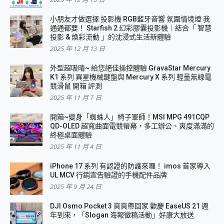
小朋友才做選擇 投影機 RGB藍牙音響 氛圍情境燈 我
通通都要！ Starfish 2 幻彩膠囊投影機｜結合「 智慧
投影 & 煥彩流動 」的沈浸式生活新體驗
2025 年 12 月 13 日
外型超吸晴~ 給您絕佳操控體驗 GravaStar Mercury
K1 系列 異星機械鍵盤與 Mercury X 系列 輕量無線電
競滑鼠 開箱 評測
2025 年 11 月 7 日
開箱~變身「蜘蛛人」椅子軍師！MSI MPG 491CQP
QD-OLED 超寬曲面電競螢幕，多工辦公、爽度滿滿的
終極桌面體驗
2025 年 11 月 4 日
iPhone 17 系列 有認證的防護來囉！ imos 首家導入
UL MCV 行銷宣告驗證的手機配件品牌
2025 年 9 月 24 日
DJI Osmo Pocket 3 爽爽帶回家 歡慶 EaseUS 21 週
年到來，「Slogan 海報徵稿活動」好康大放送