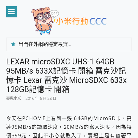
Skip
to
content
出門在外網路穩定最實在 「台灣大哥大」榮獲 4G/5G 在線率全球 NO.3 全台第一與全台六冠王實測心得，走到哪順到哪！
「AUSNAT R1 錄音卡」開箱評測~ 終結會議紀錄地獄，自動生成摘要報告，200+語言翻譯，旅遊最強搭檔。
CP 值天花板~ Bongcom BS5 足球君開箱~ 短焦投影機 3千元就能擁有！ 折扣碼在這～
LEXAR microSDXC UHS-1 64GB
專為 PC上的 XBOX和掌機設計的 FireCuda X1070 SSD 固態硬碟開箱 評測
95MB/s 633X記憶卡 開箱 雷克沙記
台灣製攝影機在這裡，100%全無線設計 SpotCam Solo Eco 太陽能防水雲端攝影機 SpotCam Solo 3 2.5K高畫質戶外攝影機 開箱 評測
電力超超超持久 MSI 微星 Prestige 14 AI+ D3MG-031TW 14吋 開箱評價，AI輕薄商務筆電 Copilot+ PC
憶卡 Lexar 雷克沙 MicroSDXC 633x
超懂拍、耐用 AI 街拍機~ realme 16 Pro 開箱評價~ 2 億畫素 LumaColor 影像、持久續航與 IP69K 高防護
128GB記憶卡 開箱
防窺黑科技 Galaxy S26 Ultra系列保護貼怎麼選？imos AR 低反光玻璃、藍寶石鏡頭貼與軍規防摔殼完整開箱評價
AI 支付 一錶搞定大小事 Xiaomi Watch 5 開箱 評測
麥兜小米
2016 年 6 月 28 日
超驚艷 讓人一眼就愛上 LENOVO 聯想 Yoga Book 9 14吋 AI輕薄筆電 開箱 評測
美到讓人超想擁有 moto pad 60 系列 與 Moto | Swarovski razr 60 冰藍限定版本 開箱 評測
今天在PCHOME上看到一張 64GB的MicroSD卡，高
好用的 EaseUS Partition Master 讓您輕鬆的移除與格式化有防寫保護的隨身碟或SD卡
一鍵修復模糊影片、舊照的 AI 好幫手! VideoProc Converter AI 新版全解析 × 年末優惠，一篇全看懂
達95MB/s的讀取速度，20MB/s的寫入速度，因為特
小朋友才做選擇 投影機 RGB藍牙音響 氛圍情境燈 我通通都要！ Starfish 2 幻彩膠囊投影機｜結合「 智慧投影 & 煥彩流動 」的沈浸式生活新體驗
價399元，因此不小心就敗入了，賣場上是有寫著平