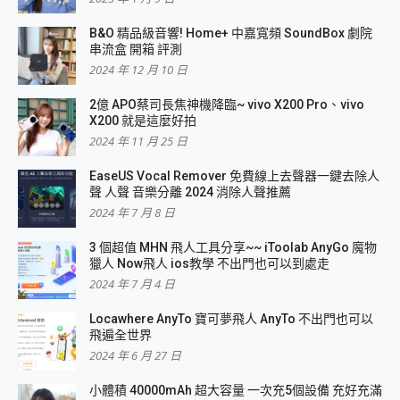
B&O 精品級音響! Home+ 中嘉寬頻 SoundBox 劇院
串流盒 開箱 評測
2024 年 12 月 10 日
2億 APO蔡司長焦神機降臨~ vivo X200 Pro、vivo
X200 就是這麼好拍
2024 年 11 月 25 日
EaseUS Vocal Remover 免費線上去聲器一鍵去除人
聲 人聲 音樂分離 2024 消除人聲推薦
2024 年 7 月 8 日
3 個超值 MHN 飛人工具分享~~ iToolab AnyGo 魔物
獵人 Now飛人 ios教學 不出門也可以到處走
2024 年 7 月 4 日
Locawhere AnyTo 寶可夢飛人 AnyTo 不出門也可以
飛遍全世界
2024 年 6 月 27 日
小體積 40000mAh 超大容量 一次充5個設備 充好充滿