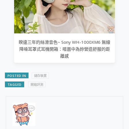
睽違三年的絲滑音色~ Sony WH-1000XM6 無線
降噪耳罩式耳機開箱：喧囂中為妳營造舒服的距
離感
POSTED IN
儲存裝置
TAGGED
​開箱評測