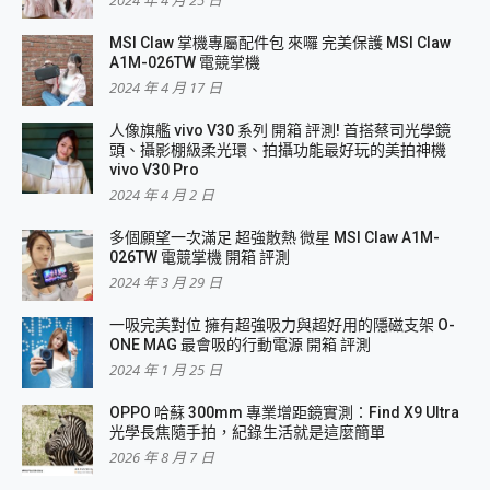
MSI Claw 掌機專屬配件包 來囉 完美保護 MSI Claw
A1M-026TW 電競掌機
2024 年 4 月 17 日
人像旗艦 vivo V30 系列 開箱 評測! 首搭蔡司光學鏡
頭、攝影棚級柔光環、拍攝功能最好玩的美拍神機
vivo V30 Pro
2024 年 4 月 2 日
多個願望一次滿足 超強散熱 微星 MSI Claw A1M-
026TW 電競掌機 開箱 評測
2024 年 3 月 29 日
一吸完美對位 擁有超強吸力與超好用的隱磁支架 O-
ONE MAG 最會吸的行動電源 開箱 評測
2024 年 1 月 25 日
OPPO 哈蘇 300mm 專業增距鏡實測：Find X9 Ultra
光學長焦隨手拍，紀錄生活就是這麼簡單
2026 年 8 月 7 日