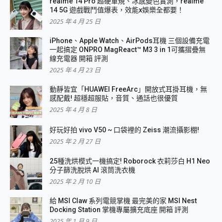
realme 14 Pro 超硬軍規、冰感變色實測，realme
14 5G 遊戲戰鬥值爆表，效能x娛樂全都要！
2025 年 4 月 25 日
iPhone、Apple Watch、AirPods耳機 三個設備充電
一起搞定 ONPRO MagReact™ M3 3 in 1可攜摺疊無
線充電器 開箱 評測
2025 年 4 月 23 日
動靜皆宜「HUAWEI FreeArc」開放式耳掛耳機，無
感配戴! 超穩超服貼，音質、通話也很優質
2025 年 4 月 8 日
好玩好拍 vivo V50 ~ 口袋裡的 Zeiss 潮流攝影棚!
2025 年 2 月 27 日
25種洗烘模式一機搞定! Roborock 衣莉莎白 H1 Neo
分子篩洗脫烘 AI 滾筒洗衣機
2025 年 2 月 10 日
給 MSI Claw 系列電競掌機 最完美的家 MSI Nest
Docking Station 掌機專屬擴充底座 開箱 評測
2025 年 1 月 9 日