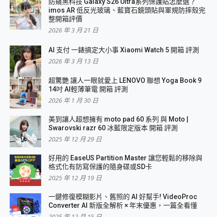
防窺黑科技 Galaxy S26 Ultra系列保護貼怎麼選？
imos AR 低反光玻璃、藍寶石鏡頭貼與軍規防摔殼完
整開箱評價
2026 年 3 月 21 日
AI 支付 一錶搞定大小事 Xiaomi Watch 5 開箱 評測
2026 年 3 月 13 日
超驚艷 讓人一眼就愛上 LENOVO 聯想 Yoga Book 9
14吋 AI輕薄筆電 開箱 評測
2026 年 1 月 30 日
美到讓人超想擁有 moto pad 60 系列 與 Moto |
Swarovski razr 60 冰藍限定版本 開箱 評測
2025 年 12 月 29 日
好用的 EaseUS Partition Master 讓您輕鬆的移除與
格式化有防寫保護的隨身碟或SD卡
2025 年 12 月 19 日
一鍵修復模糊影片、舊照的 AI 好幫手! VideoProc
Converter AI 新版全解析 × 年末優惠，一篇全看懂
2025 年 12 月 15 日