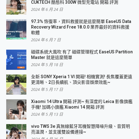
CUKTECH 酷態科 300W 微型充電站 開箱 評測
2024 年 6 月 24 日
97.3% 恢復率，資料救援就是這麼簡單 EaseUS Data
Recovery Wizard Free 18.0.0 業界最好的資料救援
軟體
2024 年 6 月 7 日
磁碟系統大風吹 有了 磁碟管理程式 EaseUS Partition
Master 就是這麼簡單
2024 年 5 月 18 日
全新 SONY Xperia 1 VI 開箱! 相機實測! 長焦覆蓋更遠
更清晰、2日長續航、頂尖影音娛樂效能~
2024 年 5 月 17 日
Xiaomi 14 Ultra 開箱 評測~ 有深度的 Leica 影像旗艦
手機! 加碼小旗艦 Xiaomi 14 開箱 評測
2024 年 5 月 13 日
vivo TWS 3e 真無線藍牙耳機智慧降噪升級、音質明
亮溫潤，並支援雙設備連接~
2024 年 4 月 25 日