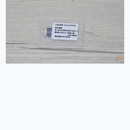
2億 APO蔡司長焦神機降臨~ vivo X200 Pro、vivo X200 就是這麼好拍
EaseUS Vocal Remover 免費線上去聲器一鍵去除人聲 人聲 音樂分離 2024 消除人聲推薦
3 個超值 MHN 飛人工具分享~~ iToolab AnyGo 魔物獵人 Now飛人 ios教學 不出門也可以到處走
Locawhere AnyTo 寶可夢飛人 AnyTo 不出門也可以飛遍全世界
小體積 40000mAh 超大容量 一次充5個設備 充好充滿 CUKTECH 酷態科 300W 微型充電站 開箱 評測
97.3% 恢復率，資料救援就是這麼簡單 EaseUS Data Recovery Wizard Free 18.0.0 業界最好的資料救援軟體
磁碟系統大風吹 有了 磁碟管理程式 EaseUS Partition Master 就是這麼簡單
全新 SONY Xperia 1 VI 開箱! 相機實測! 長焦覆蓋更遠更清晰、2日長續航、頂尖影音娛樂效能~
Xiaomi 14 Ultra 開箱 評測~ 有深度的 Leica 影像旗艦手機! 加碼小旗艦 Xiaomi 14 開箱 評測
vivo TWS 3e 真無線藍牙耳機智慧降噪升級、音質明亮溫潤，並支援雙設備連接~
MSI Claw 掌機專屬配件包 來囉 完美保護 MSI Claw A1M-026TW 電競掌機
人像旗艦 vivo V30 系列 開箱 評測! 首搭蔡司光學鏡頭、攝影棚級柔光環、拍攝功能最好玩的美拍神機 vivo V30 Pro
多個願望一次滿足 超強散熱 微星 MSI Claw A1M-026TW 電競掌機 開箱 評測
一吸完美對位 擁有超強吸力與超好用的隱磁支架 O-ONE MAG 最會吸的行動電源 開箱 評測
OPPO 哈蘇 300mm 專業增距鏡實測：Find X9 Ultra 光學長焦隨手拍，紀錄生活就是這麼簡單
Motorola edge 70 pro 及 moto g37 power上市，登錄在送飛利浦氣炸鍋
近八千元的 Soundcore Liberty 5 Pro Max，有螢幕的耳機會是智商稅嗎?
ASUS Pad 全面應援 Me Time，加碼愛奇藝黃金雙周卡體驗，專案價最低 NT$0 起