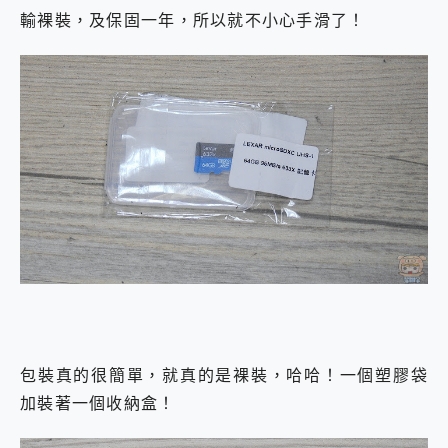
外型超吸晴~ 給您絕佳操控體驗 GravaStar Mercury K1 系列 異星機械鍵盤與 Mercury X 系列 輕量無線電競滑鼠 開箱 評測
輸裸裝，及保固一年，所以就不小心手滑了！
開箱~變身「蜘蛛人」椅子軍師！MSI MPG 491CQP QD-OLED 超寬曲面電競螢幕，多工辦公、爽度滿滿的終極桌面體驗
iPhone 17 系列 有認證的防護來囉！ imos 首家導入 UL MCV 行銷宣告驗證的手機配件品牌
DJI Osmo Pocket 3 爽爽帶回家 歡慶 EaseUS 21 週年到來，「Slogan 海報徵稿活動」好康大放送
小巧好吸不擋鏡頭 有Qi2認證的 ONPRO MagReact MXs2 5000mAh薄型磁吸無線急速行動電源 開箱 評測
會走動的冷暖氣 SONY REON POCKET PRO 穿戴式智慧冷暖調溫裝置 開箱 評測
寶可夢飛人外掛iToolab AnyGo全新升級，GO Fest 五折優惠嗨翻天！支援 iOS/Android！
百倍變焦實測~ vivo X200 Pro 與 S25 Ultra 誰能滿足全場景拍攝需求？
超好用的 PLAUD NotePin AI 智慧錄音膠囊~ 您的AI 秘書已上線 每月免費送你 300分鐘轉寫
COMPUTEX 2025 來囉！AGI亞奇雷 AI・Gaming・創作儲存方案登場，趕快來AGI亞奇雷挑戰任務抽 PS5！
自帶線的 有線無線都能充 ONPRO MagReact M5 10000mAh 5合1 磁吸無線急速行動電源 開箱 評測
飛利浦 JS7310 ⚡【電急便｜行動儲能救車電源】 可靠的旅行夥伴！帶給您優異的安全性與強大供電效能
是螢幕也是電視! 一機超多用途「MSI微星 Modern MD272UPSW 27型」 4K IPS 輕薄商用智慧聯網螢幕 開箱 評測
您的專屬AI 助手 Yoga Slim 7 Aura Edition 觸控AI筆電 開箱 評測
realme 14 Pro 超硬軍規、冰感變色實測，realme 14 5G 遊戲戰鬥值爆表，效能x娛樂全都要！
iPhone、Apple Watch、AirPods耳機 三個設備充電一起搞定 ONPRO MagReact™ M3 3 in 1可攜摺疊無線充電器 開箱 評測
動靜皆宜「HUAWEI FreeArc」開放式耳掛耳機，無感配戴! 超穩超服貼，音質、通話也很優質
包裝真的很簡單，就真的是裸裝，哈哈！一個塑膠袋
好玩好拍 vivo V50 ~ 口袋裡的 Zeiss 潮流攝影棚!
25種洗烘模式一機搞定! Roborock 衣莉莎白 H1 Neo分子篩洗脫烘 AI 滾筒洗衣機
加裝著一個收納盒！
給 MSI Claw 系列電競掌機 最完美的家 MSI Nest Docking Station 掌機專屬擴充底座 開箱 評測
B&O 精品級音響! Home+ 中嘉寬頻 SoundBox 劇院串流盒 開箱 評測