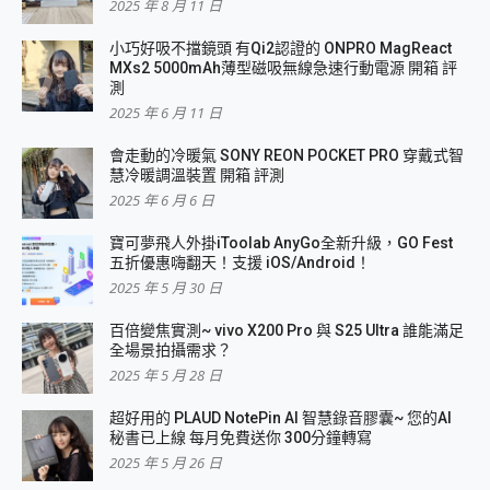
2025 年 8 月 11 日
小巧好吸不擋鏡頭 有Qi2認證的 ONPRO MagReact
MXs2 5000mAh薄型磁吸無線急速行動電源 開箱 評
測
2025 年 6 月 11 日
會走動的冷暖氣 SONY REON POCKET PRO 穿戴式智
慧冷暖調溫裝置 開箱 評測
2025 年 6 月 6 日
寶可夢飛人外掛iToolab AnyGo全新升級，GO Fest
五折優惠嗨翻天！支援 iOS/Android！
2025 年 5 月 30 日
百倍變焦實測~ vivo X200 Pro 與 S25 Ultra 誰能滿足
全場景拍攝需求？
2025 年 5 月 28 日
超好用的 PLAUD NotePin AI 智慧錄音膠囊~ 您的AI
秘書已上線 每月免費送你 300分鐘轉寫
2025 年 5 月 26 日