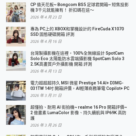
CP 值天花板~ Bongcom BS5 足球君開箱~ 短焦投影
機 3千元就能擁有！ 折扣碼在這～
2026 年 4 月 23 日
專為 PC上的 XBOX和掌機設計的 FireCuda X1070
SSD 固態硬碟開箱 評測
2026 年 4 月 16 日
台灣製攝影機在這裡，100%全無線設計 SpotCam
Solo Eco 太陽能防水雲端攝影機 SpotCam Solo 3
2.5K高畫質戶外攝影機 開箱 評測
2026 年 4 月 13 日
電力超超超持久 MSI 微星 Prestige 14 AI+ D3MG-
031TW 14吋 開箱評價，AI輕薄商務筆電 Copilot+ PC
2026 年 3 月 31 日
超懂拍、耐用 AI 街拍機~ realme 16 Pro 開箱評價~
2 億畫素 LumaColor 影像、持久續航與 IP69K 高防
護
2026 年 3 月 26 日