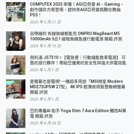
COMPUTEX 2025 來囉！AGI亞奇雷 AI・Gaming・
創作儲存方案登場，趕快來AGI亞奇雷挑戰任務抽
PS5！
2025 年 5 月 21 日
自帶線的 有線無線都能充 ONPRO MagReact M5
10000mAh 5合1 磁吸無線急速行動電源 開箱 評測
2025 年 5 月 19 日
飛利浦 JS7310 ⚡【電急便｜行動儲能救車電源】 可
靠的旅行夥伴！帶給您優異的安全性與強大供電效能
2025 年 5 月 7 日
是螢幕也是電視! 一機超多用途「MSI微星 Modern
MD272UPSW 27型」 4K IPS 輕薄商用智慧聯網螢幕
開箱 評測
2025 年 5 月 1 日
您的專屬AI 助手 Yoga Slim 7 Aura Edition 觸控AI筆
電 開箱 評測
2025 年 4 月 28 日