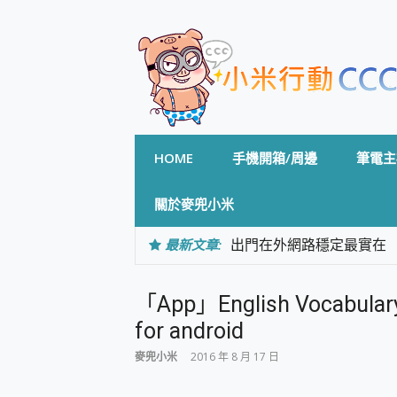
Skip
to
content
HOME
手機開箱/周邊
筆電主
關於麥兜小米
最新文章:
出門在外網路穩定最實在 「
「AUSNAT R1 錄音
CP 值天花板~ Bongco
「App」English Voca
專為 PC上的 XBOX和掌機設計
台灣製攝影機在這裡，100%全無
for android
測
麥兜小米
2016 年 8 月 17 日
電力超超超持久 MSI 微星 Pre
超懂拍、耐用 AI 街拍機~ re