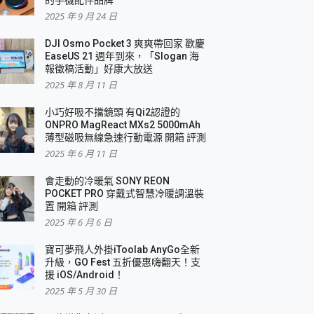
2025 年 9 月 24 日
DJI Osmo Pocket 3 爽爽帶回家 歡慶
EaseUS 21 週年到來，「Slogan 海
報徵稿活動」好康大放送
2025 年 8 月 11 日
小巧好吸不擋鏡頭 有Qi2認證的
ONPRO MagReact MXs2 5000mAh
薄型磁吸無線急速行動電源 開箱 評測
2025 年 6 月 11 日
會走動的冷暖氣 SONY REON
POCKET PRO 穿戴式智慧冷暖調溫裝
置 開箱 評測
2025 年 6 月 6 日
寶可夢飛人外掛iToolab AnyGo全新
升級，GO Fest 五折優惠嗨翻天！支
援 iOS/Android！
2025 年 5 月 30 日