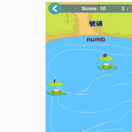
防窺黑科技 Galaxy S2
AI 支付 一錶搞定大小事 Xiao
超驚艷 讓人一眼就愛上 LENOV
美到讓人超想擁有 moto pad 
好用的 EaseUS Parti
一鍵修復模糊影片、舊照的 AI 
小朋友才做選擇 投影機 RG
式生活新體驗
外型超吸晴~ 給您絕佳操控體驗 
開箱~變身「蜘蛛人」椅子軍師
iPhone 17 系列 有認
DJI Osmo Pocket 3
小巧好吸不擋鏡頭 有Qi2認證
會走動的冷暖氣 SONY RE
寶可夢飛人外掛iToolab An
百倍變焦實測~ vivo X200
超好用的 PLAUD NoteP
COMPUTEX 2025 來
自帶線的 有線無線都能充 ONP
飛利浦 JS7310 ⚡【
是螢幕也是電視! 一機超多用途