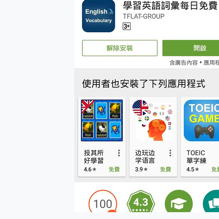
多個願望一次滿足 超強散熱 微星
一吸完美對位 擁有超強吸力
Motorola edge 70 p
近八千元的 Soundcore L
ASUS Pad 全面應援 M
榮耀 HONOR 600 Pro 