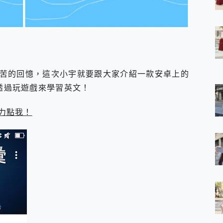
 7 Aura Edition 觸控AI筆電 開箱 評測
軍規、冰感變色實測，realme 14 5G 遊戲戰鬥值爆表，效能x娛樂全都
h、AirPods耳機 三個設備充電一起搞定 ONPRO MagReact™ M3 
eeArc」開放式耳掛耳機，無感配戴! 超穩超服貼，音質、通話也很
袋裡的 Zeiss 潮流攝影棚!
orock 衣莉莎白 H1 Neo分子篩洗脫烘 AI 滾筒洗衣機
苦的回憶，這次小宇就要跟大家介紹一款安卓上的
 最完美的家 MSI Nest Docking Station 掌機專屬擴充底座 開箱
 中嘉寬頻 SoundBox 劇院串流盒 開箱 評測
ry」，透過玩遊戲來學習英文！
ivo X200 Pro、vivo X200 就是這麼好拍
over 免費線上去聲器一鍵去除人聲 人聲 音樂分離 2024 消除人聲推薦
力點我！
~~ iToolab AnyGo 魔物獵人 Now飛人 ios教學 不出門也可以
寶可夢飛人 AnyTo 不出門也可以飛遍全世界
容量 一次充5個設備 充好充滿 CUKTECH 酷態科 300W 微型充電站
簡單 EaseUS Data Recovery Wizard Free 18.0.0 
 EaseUS Partition Master 就是這麼簡單
1 VI 開箱! 相機實測! 長焦覆蓋更遠更清晰、2日長續航、頂尖影音娛樂
 評測~ 有深度的 Leica 影像旗艦手機! 加碼小旗艦 Xiaomi 14 開箱 評測
無線藍牙耳機智慧降噪升級、音質明亮溫潤，並支援雙設備連接~
來囉 完美保護 MSI Claw A1M-026TW 電競掌機
列 開箱 評測! 首搭蔡司光學鏡頭、攝影棚級柔光環、拍攝功能最好玩的美拍神