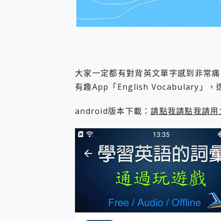
您的專屬AI 助手 Yoga Slim
realme 14 Pro 超硬
iPhone、Apple Watc
動靜皆宜「HUAWEI Fr
好玩好拍 vivo V50 ~ 口
25種洗烘模式一機搞定! Rob
大家一定都有對背英文單字感到非常痛
給 MSI Claw 系列電競掌機
B&O 精品級音響! Home+
有趣App「English Vocabula
2億 APO蔡司長焦神機降臨~ v
EaseUS Vocal Rem
android版本下載：
請點我請點我請用
3 個超值 MHN 飛人工具分享
Locawhere AnyTo 
小體積 40000mAh 超大
97.3% 恢復率，資料救援就是這麼
磁碟系統大風吹 有了 磁碟管理程式
全新 SONY Xperia 
Xiaomi 14 Ultra 開箱
vivo TWS 3e 真
MSI Claw 掌機專屬配件包 
人像旗艦 vivo V30 系