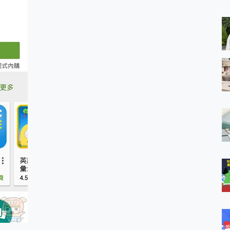
 MSI Claw A1M-026TW 電競掌機 開箱 評測
與超好用的隱磁支架 O-ONE MAG 最會吸的行動電源 開箱 評測
ro 及 moto g37 power上市，登錄在送飛利浦氣炸鍋
iberty 5 Pro Max，有螢幕的耳機會是智商稅嗎?
e Time，加碼愛奇藝黃金雙周卡體驗，專案價最低 NT$0 起
x MOLLY Limited Edition 限量版開賣，攜手味全龍進駐大巨蛋萬人