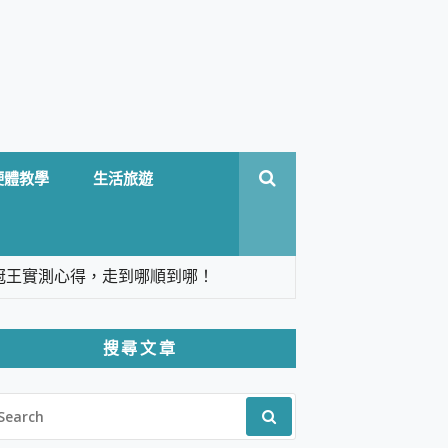
硬體教學
生活旅遊
台六冠王實測心得，走到哪順到哪！
翻譯，旅遊最強搭檔。
搜尋文章
 Solo 3 2.5K高畫質戶外攝影機 開箱 評
EARCH
pilot+ PC
R:
 IP69K 高防護