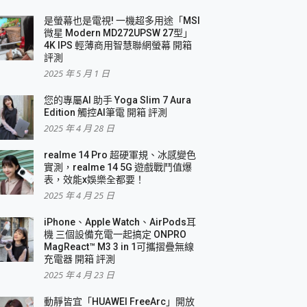
是螢幕也是電視! 一機超多用途「MSI
微星 Modern MD272UPSW 27型」
4K IPS 輕薄商用智慧聯網螢幕 開箱
評測
2025 年 5 月 1 日
您的專屬AI 助手 Yoga Slim 7 Aura
Edition 觸控AI筆電 開箱 評測
2025 年 4 月 28 日
realme 14 Pro 超硬軍規、冰感變色
實測，realme 14 5G 遊戲戰鬥值爆
表，效能x娛樂全都要！
2025 年 4 月 25 日
iPhone、Apple Watch、AirPods耳
機 三個設備充電一起搞定 ONPRO
MagReact™ M3 3 in 1可攜摺疊無線
充電器 開箱 評測
2025 年 4 月 23 日
動靜皆宜「HUAWEI FreeArc」開放