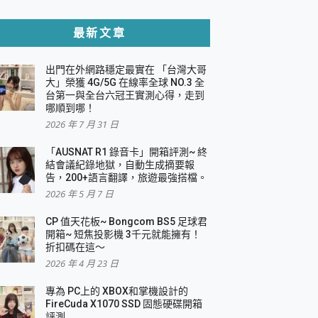
貼與軍規防摔殼完整開箱評價
最新文章
出門在外網路穩定最實在 「台灣大哥
，一篇全看懂
大」榮獲 4G/5G 在線率全球 NO.3 全
台第一與全台六冠王實測心得，走到
機｜結合「 智慧投影 & 煥彩流動 」的沈浸
哪順到哪！
2026 年 7 月 31 日
X 系列 輕量無線電競滑鼠 開箱 評測
多工辦公、爽度滿滿的終極桌面體驗
「AUSNAT R1 錄音卡」開箱評測~ 終
結會議紀錄地獄，自動生成摘要報
好康大放送
告，200+語言翻譯，旅遊最強搭檔。
動電源 開箱 評測
2026 年 5 月 7 日
CP 值天花板~ Bongcom BS5 足球君
開箱~ 短焦投影機 3千元就能擁有！
折扣碼在這～
寫
2026 年 4 月 23 日
挑戰任務抽 PS5！
 開箱 評測
專為 PC上的 XBOX和掌機設計的
與強大供電效能
FireCuda X1070 SSD 固態硬碟開箱
商用智慧聯網螢幕 開箱 評測
評測