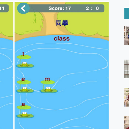
6 Ultra系列保護貼怎麼選？imos AR 低反光玻璃、藍寶石鏡頭
mi Watch 5 開箱 評測
O 聯想 Yoga Book 9 14吋 AI輕薄筆電 開箱 評測
60 系列 與 Moto | Swarovski razr 60 冰藍限定版本 開箱 評測
tion Master 讓您輕鬆的移除與格式化有防寫保護的隨身碟或SD卡
好幫手! VideoProc Converter AI 新版全解析 × 年末優惠
B藍牙音響 氛圍情境燈 我通通都要！ Starfish 2 幻彩膠囊投影
GravaStar Mercury K1 系列 異星機械鍵盤與 Mercury 
！MSI MPG 491CQP QD-OLED 超寬曲面電競螢幕，
證的防護來囉！ imos 首家導入 UL MCV 行銷宣告驗證的手機配件品牌
 爽爽帶回家 歡慶 EaseUS 21 週年到來，「Slogan 海報徵稿活動」
的 ONPRO MagReact MXs2 5000mAh薄型磁吸無線急速行
ON POCKET PRO 穿戴式智慧冷暖調溫裝置 開箱 評測
yGo全新升級，GO Fest 五折優惠嗨翻天！支援 iOS/Android！
 Pro 與 S25 Ultra 誰能滿足全場景拍攝需求？
in AI 智慧錄音膠囊~ 您的AI 秘書已上線 每月免費送你 300分鐘轉
囉！AGI亞奇雷 AI・Gaming・創作儲存方案登場，趕快來AGI亞奇雷
RO MagReact M5 10000mAh 5合1 磁吸無線急速行動電源
電急便｜行動儲能救車電源】 可靠的旅行夥伴！帶給您優異的安全性
「MSI微星 Modern MD272UPSW 27型」 4K IPS 輕薄