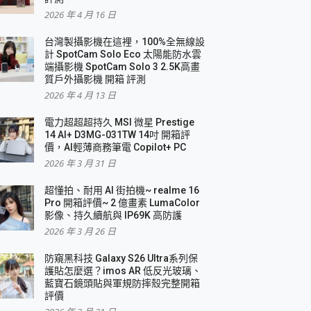
2026 年 4 月 16 日
要！
台灣製攝影機在這裡，100%全無線設
3 in 1可攜摺疊無線充電器 開箱 評測
計 SpotCam Solo Eco 太陽能防水雲
優質
端攝影機 SpotCam Solo 3 2.5K高畫
質戶外攝影機 開箱 評測
2026 年 4 月 13 日
 評測
電力超超超持久 MSI 微星 Prestige
14 AI+ D3MG-031TW 14吋 開箱評
價，AI輕薄商務筆電 Copilot+ PC
2026 年 3 月 31 日
到處走
超懂拍、耐用 AI 街拍機~ realme 16
 開箱 評測
Pro 開箱評價~ 2 億畫素 LumaColor
業界最好的資料救援軟體
影像、持久續航與 IP69K 高防護
2026 年 3 月 26 日
效能~
防窺黑科技 Galaxy S26 Ultra系列保
護貼怎麼選？imos AR 低反光玻璃、
藍寶石鏡頭貼與軍規防摔殼完整開箱
評價
機 vivo V30 Pro