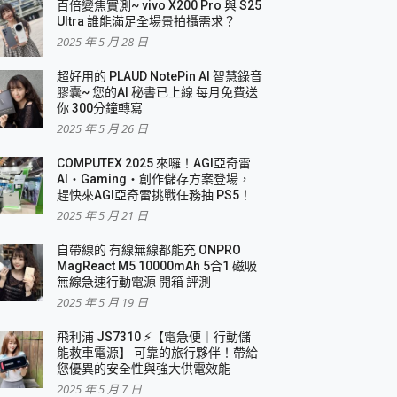
百倍變焦實測~ vivo X200 Pro 與 S25
Ultra 誰能滿足全場景拍攝需求？
2025 年 5 月 28 日
超好用的 PLAUD NotePin AI 智慧錄音
膠囊~ 您的AI 秘書已上線 每月免費送
你 300分鐘轉寫
2025 年 5 月 26 日
COMPUTEX 2025 來囉！AGI亞奇雷
AI・Gaming・創作儲存方案登場，
趕快來AGI亞奇雷挑戰任務抽 PS5！
2025 年 5 月 21 日
自帶線的 有線無線都能充 ONPRO
MagReact M5 10000mAh 5合1 磁吸
無線急速行動電源 開箱 評測
2025 年 5 月 19 日
飛利浦 JS7310 ⚡【電急便｜行動儲
能救車電源】 可靠的旅行夥伴！帶給
您優異的安全性與強大供電效能
2025 年 5 月 7 日