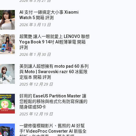
2026 年 3 月 21 日
AI 支付 一錶搞定大小事 Xiaomi
Watch 5 開箱 評測
2026 年 3 月 13 日
盛典
超驚艷 讓人一眼就愛上 LENOVO 聯想
Yoga Book 9 14吋 AI輕薄筆電 開箱
評測
2026 年 1 月 30 日
美到讓人超想擁有 moto pad 60 系列
與 Moto | Swarovski razr 60 冰藍限
定版本 開箱 評測
2025 年 12 月 29 日
好用的 EaseUS Partition Master 讓
您輕鬆的移除與格式化有防寫保護的
隨身碟或SD卡
2025 年 12 月 19 日
一鍵修復模糊影片、舊照的 AI 好幫
手! VideoProc Converter AI 新版全