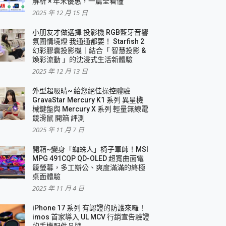
解析 × 年末優惠，一篇全看懂
2025 年 12 月 15 日
小朋友才做選擇 投影機 RGB藍牙音響
氛圍情境燈 我通通都要！ Starfish 2
幻彩膠囊投影機｜結合「 智慧投影 &
煥彩流動 」的沈浸式生活新體驗
2025 年 12 月 13 日
外型超吸晴~ 給您絕佳操控體驗
GravaStar Mercury K1 系列 異星機
械鍵盤與 Mercury X 系列 輕量無線電
競滑鼠 開箱 評測
2025 年 11 月 7 日
開箱~變身「蜘蛛人」椅子軍師！MSI
MPG 491CQP QD-OLED 超寬曲面電
競螢幕，多工辦公、爽度滿滿的終極
桌面體驗
2025 年 11 月 4 日
iPhone 17 系列 有認證的防護來囉！
imos 首家導入 UL MCV 行銷宣告驗證
的手機配件品牌