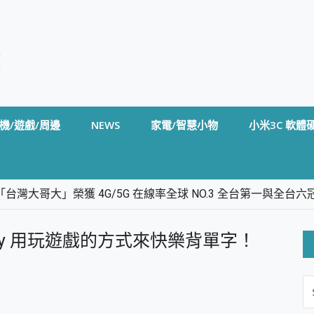
機/遊戲/周邊
NEWS
家電/智慧小物
小米3C 軟體
台灣大哥大」榮獲 4G/5G 在線率全球 NO.3 全台第一與全
卡」開箱評測~ 終結會議紀錄地獄，自動生成摘要報告，200+語言
m BS5 足球君開箱~ 短焦投影機 3千元就能擁有！ 折扣碼在這～
bulary 用玩遊戲的方式來快樂背單字！
的 FireCuda X1070 SSD 固態硬碟開箱 評測
線設計 SpotCam Solo Eco 太陽能防水雲端攝影機 SpotCam
S
stige 14 AI+ D3MG-031TW 14吋 開箱評價，AI輕薄商務筆電 Co
FO
alme 16 Pro 開箱評價~ 2 億畫素 LumaColor 影像、持久續航與