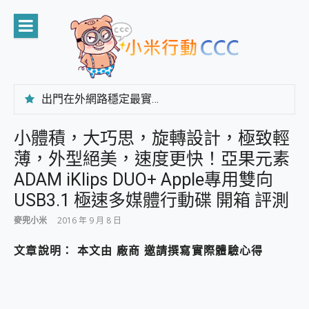
Skip
to
content
出門在外網路穩定最實在 「台灣大哥大」榮獲 4G/5G 在線率全球 NO.3 全台第一與全台六冠王實測心得，走到哪順到哪！
「AUSNAT R1 錄音卡」開箱評測~ 終結會議紀錄地獄，自動生成摘要報告，200+語言翻譯，旅遊最強搭檔。
CP 值天花板~ Bongcom BS5 足球君開箱~ 短焦投影機 3千元就能擁有！ 折扣碼在這～
小體積，大巧思，旋轉設計，極致輕
專為 PC上的 XBOX和掌機設計的 FireCuda X1070 SSD 固態硬碟開箱 評測
薄，外型絕美，速度更快！亞果元素
台灣製攝影機在這裡，100%全無線設計 SpotCam Solo Eco 太陽能防水雲端攝影機 SpotCam Solo 3 2.5K高畫質戶外攝影機 開箱 評測
電力超超超持久 MSI 微星 Prestige 14 AI+ D3MG-031TW 14吋 開箱評價，AI輕薄商務筆電 Copilot+ PC
ADAM iKlips DUO+ Apple專用雙向
超懂拍、耐用 AI 街拍機~ realme 16 Pro 開箱評價~ 2 億畫素 LumaColor 影像、持久續航與 IP69K 高防護
USB3.1 極速多媒體行動碟 開箱 評測
防窺黑科技 Galaxy S26 Ultra系列保護貼怎麼選？imos AR 低反光玻璃、藍寶石鏡頭貼與軍規防摔殼完整開箱評價
AI 支付 一錶搞定大小事 Xiaomi Watch 5 開箱 評測
麥兜小米
2016 年 9 月 8 日
超驚艷 讓人一眼就愛上 LENOVO 聯想 Yoga Book 9 14吋 AI輕薄筆電 開箱 評測
文章說明： 本文由 廠商 邀請撰寫實際體驗心得
美到讓人超想擁有 moto pad 60 系列 與 Moto | Swarovski razr 60 冰藍限定版本 開箱 評測
好用的 EaseUS Partition Master 讓您輕鬆的移除與格式化有防寫保護的隨身碟或SD卡
一鍵修復模糊影片、舊照的 AI 好幫手! VideoProc Converter AI 新版全解析 × 年末優惠，一篇全看懂
小朋友才做選擇 投影機 RGB藍牙音響 氛圍情境燈 我通通都要！ Starfish 2 幻彩膠囊投影機｜結合「 智慧投影 & 煥彩流動 」的沈浸式生活新體驗