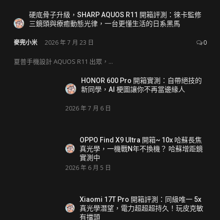
硬底骨子升級，SHARP AQUOS R11 開箱評測：徠卡監修
三鏡頭與療癒動態光律，一台更懂生活的日系黑馬
麥兜小米
2026 年 7 月 23 日
0
夏普手機設計 AQUOS R11 出眾，...
HONOR 600 Pro 開箱實測：自帶絕技的
新同學，AI 梗圖讓你不再當邊緣人
2026 年 7 月 6 日
OPPO Find X9 Ultra 開箱~ 10x 哈蘇長焦
真光學，一機戰N年不換機？ 哈蘇增距鏡
實測中
2026 年 6 月 5 日
Xiaomi 17T Pro 開箱評測：同級唯一 5x
真光學潛望，電力超超超持久！玩皮克敏
有擋頭