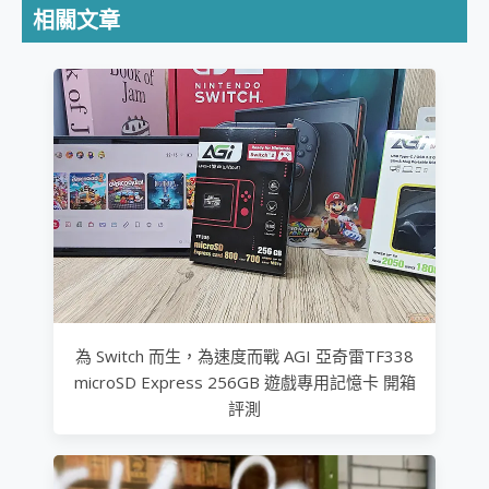
相關文章
2億 APO蔡司長焦神機降臨~ vivo X200 Pro、vivo X200 就是這麼好拍
EaseUS Vocal Remover 免費線上去聲器一鍵去除人聲 人聲 音樂分離 2024 消除人聲推薦
3 個超值 MHN 飛人工具分享~~ iToolab AnyGo 魔物獵人 Now飛人 ios教學 不出門也可以到處走
Locawhere AnyTo 寶可夢飛人 AnyTo 不出門也可以飛遍全世界
小體積 40000mAh 超大容量 一次充5個設備 充好充滿 CUKTECH 酷態科 300W 微型充電站 開箱 評測
97.3% 恢復率，資料救援就是這麼簡單 EaseUS Data Recovery Wizard Free 18.0.0 業界最好的資料救援軟體
磁碟系統大風吹 有了 磁碟管理程式 EaseUS Partition Master 就是這麼簡單
全新 SONY Xperia 1 VI 開箱! 相機實測! 長焦覆蓋更遠更清晰、2日長續航、頂尖影音娛樂效能~
Xiaomi 14 Ultra 開箱 評測~ 有深度的 Leica 影像旗艦手機! 加碼小旗艦 Xiaomi 14 開箱 評測
vivo TWS 3e 真無線藍牙耳機智慧降噪升級、音質明亮溫潤，並支援雙設備連接~
MSI Claw 掌機專屬配件包 來囉 完美保護 MSI Claw A1M-026TW 電競掌機
人像旗艦 vivo V30 系列 開箱 評測! 首搭蔡司光學鏡頭、攝影棚級柔光環、拍攝功能最好玩的美拍神機 vivo V30 Pro
多個願望一次滿足 超強散熱 微星 MSI Claw A1M-026TW 電競掌機 開箱 評測
一吸完美對位 擁有超強吸力與超好用的隱磁支架 O-ONE MAG 最會吸的行動電源 開箱 評測
為 Switch 而生，為速度而戰 AGI 亞奇雷TF338
Motorola edge 70 pro 及 moto g37 power上市，登錄在送飛利浦氣炸鍋
近八千元的 Soundcore Liberty 5 Pro Max，有螢幕的耳機會是智商稅嗎?
microSD Express 256GB 遊戲專用記憶卡 開箱
ASUS Pad 全面應援 Me Time，加碼愛奇藝黃金雙周卡體驗，專案價最低 NT$0 起
評測
榮耀 HONOR 600 Pro x MOLLY Limited Edition 限量版開賣，攜手味全龍進駐大巨蛋萬人盛典