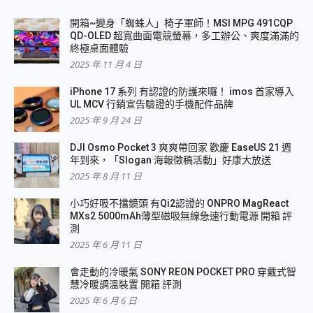
開箱~變身「蜘蛛人」椅子軍師！MSI MPG 491CQP
QD-OLED 超寬曲面電競螢幕，多工辦公、爽度滿滿的
終極桌面體驗
2025 年 11 月 4 日
iPhone 17 系列 有認證的防護來囉！ imos 首家導入
UL MCV 行銷宣告驗證的手機配件品牌
2025 年 9 月 24 日
DJI Osmo Pocket 3 爽爽帶回家 歡慶 EaseUS 21 週
年到來，「Slogan 海報徵稿活動」好康大放送
2025 年 8 月 11 日
小巧好吸不擋鏡頭 有Qi2認證的 ONPRO MagReact
MXs2 5000mAh薄型磁吸無線急速行動電源 開箱 評
測
2025 年 6 月 11 日
會走動的冷暖氣 SONY REON POCKET PRO 穿戴式智
慧冷暖調溫裝置 開箱 評測
2025 年 6 月 6 日