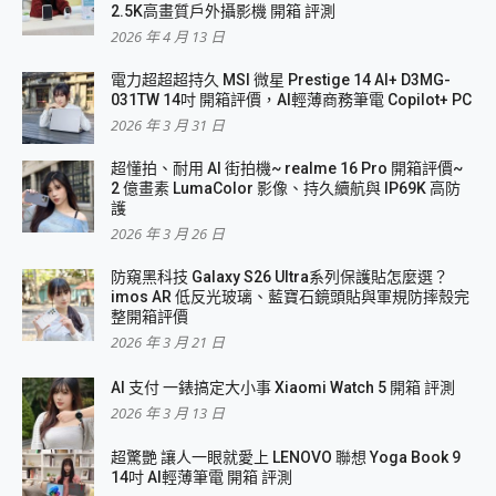
2.5K高畫質戶外攝影機 開箱 評測
2026 年 4 月 13 日
電力超超超持久 MSI 微星 Prestige 14 AI+ D3MG-
031TW 14吋 開箱評價，AI輕薄商務筆電 Copilot+ PC
2026 年 3 月 31 日
超懂拍、耐用 AI 街拍機~ realme 16 Pro 開箱評價~
2 億畫素 LumaColor 影像、持久續航與 IP69K 高防
護
2026 年 3 月 26 日
防窺黑科技 Galaxy S26 Ultra系列保護貼怎麼選？
imos AR 低反光玻璃、藍寶石鏡頭貼與軍規防摔殼完
整開箱評價
2026 年 3 月 21 日
AI 支付 一錶搞定大小事 Xiaomi Watch 5 開箱 評測
2026 年 3 月 13 日
超驚艷 讓人一眼就愛上 LENOVO 聯想 Yoga Book 9
14吋 AI輕薄筆電 開箱 評測