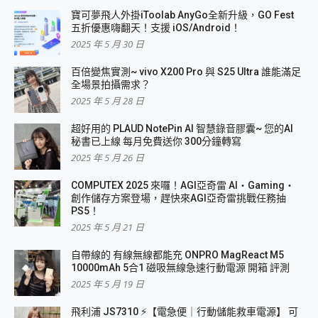
寶可夢飛人外掛iToolab AnyGo全新升級，GO Fest
五折優惠嗨翻天！支援 iOS/Android！
2025 年 5 月 30 日
百倍變焦實測~ vivo X200 Pro 與 S25 Ultra 誰能滿足
全場景拍攝需求？
2025 年 5 月 28 日
超好用的 PLAUD NotePin AI 智慧錄音膠囊~ 您的AI
秘書已上線 每月免費送你 300分鐘轉寫
2025 年 5 月 26 日
COMPUTEX 2025 來囉！AGI亞奇雷 AI・Gaming・
創作儲存方案登場，趕快來AGI亞奇雷挑戰任務抽
PS5！
2025 年 5 月 21 日
自帶線的 有線無線都能充 ONPRO MagReact M5
10000mAh 5合1 磁吸無線急速行動電源 開箱 評測
2025 年 5 月 19 日
飛利浦 JS7310 ⚡【電急便｜行動儲能救車電源】 可