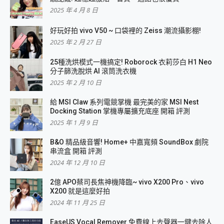
2025 年 4 月 8 日
好玩好拍 vivo V50 ~ 口袋裡的 Zeiss 潮流攝影棚!
2025 年 2 月 27 日
25種洗烘模式一機搞定! Roborock 衣莉莎白 H1 Neo
分子篩洗脫烘 AI 滾筒洗衣機
2025 年 2 月 10 日
給 MSI Claw 系列電競掌機 最完美的家 MSI Nest
Docking Station 掌機專屬擴充底座 開箱 評測
2025 年 1 月 9 日
B&O 精品級音響! Home+ 中嘉寬頻 SoundBox 劇院
串流盒 開箱 評測
2024 年 12 月 10 日
2億 APO蔡司長焦神機降臨~ vivo X200 Pro、vivo
X200 就是這麼好拍
2024 年 11 月 25 日
EaseUS Vocal Remover 免費線上去聲器一鍵去除人