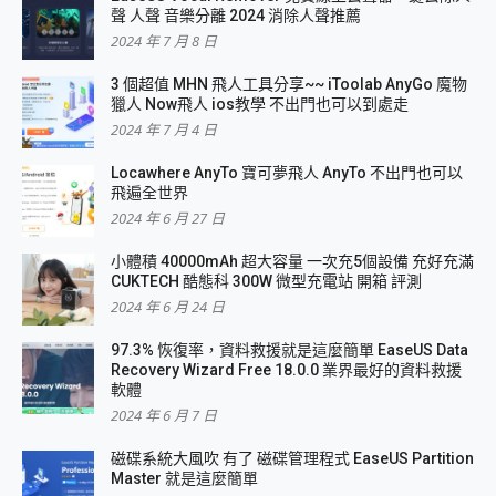
聲 人聲 音樂分離 2024 消除人聲推薦
2024 年 7 月 8 日
3 個超值 MHN 飛人工具分享~~ iToolab AnyGo 魔物
獵人 Now飛人 ios教學 不出門也可以到處走
2024 年 7 月 4 日
Locawhere AnyTo 寶可夢飛人 AnyTo 不出門也可以
飛遍全世界
2024 年 6 月 27 日
小體積 40000mAh 超大容量 一次充5個設備 充好充滿
CUKTECH 酷態科 300W 微型充電站 開箱 評測
2024 年 6 月 24 日
97.3% 恢復率，資料救援就是這麼簡單 EaseUS Data
Recovery Wizard Free 18.0.0 業界最好的資料救援
軟體
2024 年 6 月 7 日
磁碟系統大風吹 有了 磁碟管理程式 EaseUS Partition
Master 就是這麼簡單