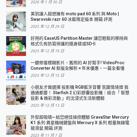
2026 年 1 月 30 日
美到讓人超想擁有 moto pad 60 系列 與 Moto |
Swarovski razr 60 冰藍限定版本 開箱 評測
2025 年 12 月 29 日
好用的 EaseUS Partition Master 讓您輕鬆的移除與
格式化有防寫保護的隨身碟或SD卡
2025 年 12 月 19 日
一鍵修復模糊影片、舊照的 AI 好幫手! VideoProc
Converter AI 新版全解析 × 年末優惠，一篇全看懂
2025 年 12 月 15 日
小朋友才做選擇 投影機 RGB藍牙音響 氛圍情境燈 我
通通都要！ Starfish 2 幻彩膠囊投影機｜結合「 智慧
投影 & 煥彩流動 」的沈浸式生活新體驗
2025 年 12 月 13 日
外型超吸晴~ 給您絕佳操控體驗 GravaStar Mercury
K1 系列 異星機械鍵盤與 Mercury X 系列 輕量無線電
競滑鼠 開箱 評測
2025 年 11 月 7 日