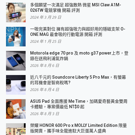
多個願望一次滿足 超強散熱 微星 MSI Claw A1M-
026TW 電競掌機 開箱 評測
2024 年 3 月 29 日
一吸完美對位 擁有超強吸力與超好用的隱磁支架 O-
ONE MAG 最會吸的行動電源 開箱 評測
2024 年 1 月 25 日
Motorola edge 70 pro 及 moto g37 power上市，登
錄在送飛利浦氣炸鍋
2026 年 8 月 6 日
近八千元的 Soundcore Liberty 5 Pro Max，有螢幕
的耳機會是智商稅嗎?
2026 年 8 月 4 日
ASUS Pad 全面應援 Me Time，加碼愛奇藝黃金雙周
卡體驗，專案價最低 NT$0 起
2026 年 8 月 3 日
榮耀 HONOR 600 Pro x MOLLY Limited Edition 限量
版開賣，攜手味全龍進駐大巨蛋萬人盛典