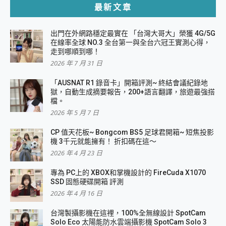
最新文章
出門在外網路穩定最實在 「台灣大哥大」榮獲 4G/5G
在線率全球 NO.3 全台第一與全台六冠王實測心得，
走到哪順到哪！
2026 年 7 月 31 日
「AUSNAT R1 錄音卡」開箱評測~ 終結會議紀錄地
獄，自動生成摘要報告，200+語言翻譯，旅遊最強搭
檔。
2026 年 5 月 7 日
CP 值天花板~ Bongcom BS5 足球君開箱~ 短焦投影
機 3千元就能擁有！ 折扣碼在這～
2026 年 4 月 23 日
專為 PC上的 XBOX和掌機設計的 FireCuda X1070
SSD 固態硬碟開箱 評測
2026 年 4 月 16 日
台灣製攝影機在這裡，100%全無線設計 SpotCam
Solo Eco 太陽能防水雲端攝影機 SpotCam Solo 3