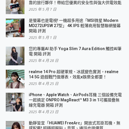
靠的旅行夥伴！帶給您優異的安全性與強大供電效能
2025 年 5 月 7 日
是螢幕也是電視! 一機超多用途「MSI微星 Modern
MD272UPSW 27型」 4K IPS 輕薄商用智慧聯網螢幕
開箱 評測
2025 年 5 月 1 日
您的專屬AI 助手 Yoga Slim 7 Aura Edition 觸控AI筆
電 開箱 評測
2025 年 4 月 28 日
realme 14 Pro 超硬軍規、冰感變色實測，realme
14 5G 遊戲戰鬥值爆表，效能x娛樂全都要！
2025 年 4 月 25 日
iPhone、Apple Watch、AirPods耳機 三個設備充電
一起搞定 ONPRO MagReact™ M3 3 in 1可攜摺疊無
線充電器 開箱 評測
2025 年 4 月 23 日
動靜皆宜「HUAWEI FreeArc」開放式耳掛耳機，無
感配戴! 超穩超服貼，音質、通話也很優質