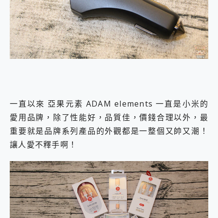
外型超吸晴~ 給您絕佳操控體驗 GravaStar Mercury K1 系列 異星機械鍵盤與 Mercury X 系列 輕量無線電競滑鼠 開箱 評測
開箱~變身「蜘蛛人」椅子軍師！MSI MPG 491CQP QD-OLED 超寬曲面電競螢幕，多工辦公、爽度滿滿的終極桌面體驗
iPhone 17 系列 有認證的防護來囉！ imos 首家導入 UL MCV 行銷宣告驗證的手機配件品牌
DJI Osmo Pocket 3 爽爽帶回家 歡慶 EaseUS 21 週年到來，「Slogan 海報徵稿活動」好康大放送
小巧好吸不擋鏡頭 有Qi2認證的 ONPRO MagReact MXs2 5000mAh薄型磁吸無線急速行動電源 開箱 評測
會走動的冷暖氣 SONY REON POCKET PRO 穿戴式智慧冷暖調溫裝置 開箱 評測
寶可夢飛人外掛iToolab AnyGo全新升級，GO Fest 五折優惠嗨翻天！支援 iOS/Android！
百倍變焦實測~ vivo X200 Pro 與 S25 Ultra 誰能滿足全場景拍攝需求？
超好用的 PLAUD NotePin AI 智慧錄音膠囊~ 您的AI 秘書已上線 每月免費送你 300分鐘轉寫
COMPUTEX 2025 來囉！AGI亞奇雷 AI・Gaming・創作儲存方案登場，趕快來AGI亞奇雷挑戰任務抽 PS5！
一直以來 亞果元素 ADAM elements 一直是小米的
自帶線的 有線無線都能充 ONPRO MagReact M5 10000mAh 5合1 磁吸無線急速行動電源 開箱 評測
愛用品牌，除了性能好，品質佳，價錢合理以外，最
飛利浦 JS7310 ⚡【電急便｜行動儲能救車電源】 可靠的旅行夥伴！帶給您優異的安全性與強大供電效能
重要就是品牌系列產品的外觀都是一整個又帥又潮！
是螢幕也是電視! 一機超多用途「MSI微星 Modern MD272UPSW 27型」 4K IPS 輕薄商用智慧聯網螢幕 開箱 評測
您的專屬AI 助手 Yoga Slim 7 Aura Edition 觸控AI筆電 開箱 評測
讓人愛不釋手啊！
realme 14 Pro 超硬軍規、冰感變色實測，realme 14 5G 遊戲戰鬥值爆表，效能x娛樂全都要！
iPhone、Apple Watch、AirPods耳機 三個設備充電一起搞定 ONPRO MagReact™ M3 3 in 1可攜摺疊無線充電器 開箱 評測
動靜皆宜「HUAWEI FreeArc」開放式耳掛耳機，無感配戴! 超穩超服貼，音質、通話也很優質
好玩好拍 vivo V50 ~ 口袋裡的 Zeiss 潮流攝影棚!
25種洗烘模式一機搞定! Roborock 衣莉莎白 H1 Neo分子篩洗脫烘 AI 滾筒洗衣機
給 MSI Claw 系列電競掌機 最完美的家 MSI Nest Docking Station 掌機專屬擴充底座 開箱 評測
B&O 精品級音響! Home+ 中嘉寬頻 SoundBox 劇院串流盒 開箱 評測