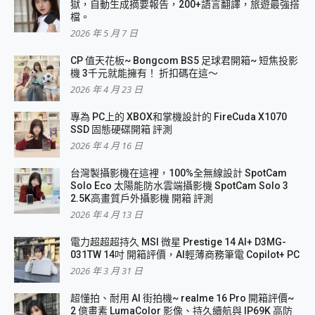
獄，自動生成摘要報告，200+語言翻譯，旅遊最強搭
檔。
2026 年 5 月 7 日
CP 值天花板~ Bongcom BS5 足球君開箱~ 短焦投影
機 3千元就能擁有！ 折扣碼在這～
2026 年 4 月 23 日
專為 PC上的 XBOX和掌機設計的 FireCuda X1070
SSD 固態硬碟開箱 評測
2026 年 4 月 16 日
台灣製攝影機在這裡，100%全無線設計 SpotCam
Solo Eco 太陽能防水雲端攝影機 SpotCam Solo 3
2.5K高畫質戶外攝影機 開箱 評測
2026 年 4 月 13 日
電力超超超持久 MSI 微星 Prestige 14 AI+ D3MG-
031TW 14吋 開箱評價，AI輕薄商務筆電 Copilot+ PC
2026 年 3 月 31 日
超懂拍、耐用 AI 街拍機~ realme 16 Pro 開箱評價~
2 億畫素 LumaColor 影像、持久續航與 IP69K 高防