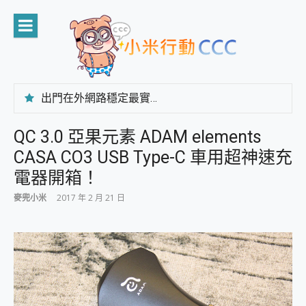
Skip
to
content
出門在外網路穩定最實在 「台灣大哥大」榮獲 4G/5G 在線率全球 NO.3 全台第一與全台六冠王實測心得，走到哪順到哪！
「AUSNAT R1 錄音卡」開箱評測~ 終結會議紀錄地獄，自動生成摘要報告，200+語言翻譯，旅遊最強搭檔。
CP 值天花板~ Bongcom BS5 足球君開箱~ 短焦投影機 3千元就能擁有！ 折扣碼在這～
QC 3.0 亞果元素 ADAM elements
專為 PC上的 XBOX和掌機設計的 FireCuda X1070 SSD 固態硬碟開箱 評測
CASA CO3 USB Type-C 車用超神速充
台灣製攝影機在這裡，100%全無線設計 SpotCam Solo Eco 太陽能防水雲端攝影機 SpotCam Solo 3 2.5K高畫質戶外攝影機 開箱 評測
電力超超超持久 MSI 微星 Prestige 14 AI+ D3MG-031TW 14吋 開箱評價，AI輕薄商務筆電 Copilot+ PC
電器開箱！
超懂拍、耐用 AI 街拍機~ realme 16 Pro 開箱評價~ 2 億畫素 LumaColor 影像、持久續航與 IP69K 高防護
麥兜小米
2017 年 2 月 21 日
防窺黑科技 Galaxy S26 Ultra系列保護貼怎麼選？imos AR 低反光玻璃、藍寶石鏡頭貼與軍規防摔殼完整開箱評價
AI 支付 一錶搞定大小事 Xiaomi Watch 5 開箱 評測
超驚艷 讓人一眼就愛上 LENOVO 聯想 Yoga Book 9 14吋 AI輕薄筆電 開箱 評測
美到讓人超想擁有 moto pad 60 系列 與 Moto | Swarovski razr 60 冰藍限定版本 開箱 評測
好用的 EaseUS Partition Master 讓您輕鬆的移除與格式化有防寫保護的隨身碟或SD卡
一鍵修復模糊影片、舊照的 AI 好幫手! VideoProc Converter AI 新版全解析 × 年末優惠，一篇全看懂
小朋友才做選擇 投影機 RGB藍牙音響 氛圍情境燈 我通通都要！ Starfish 2 幻彩膠囊投影機｜結合「 智慧投影 & 煥彩流動 」的沈浸式生活新體驗