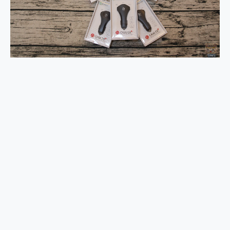
2億 APO蔡司長焦神機降臨~ vivo X200 Pro、vivo X200 就是這麼好拍
EaseUS Vocal Remover 免費線上去聲器一鍵去除人聲 人聲 音樂分離 2024 消除人聲推薦
3 個超值 MHN 飛人工具分享~~ iToolab AnyGo 魔物獵人 Now飛人 ios教學 不出門也可以到處走
Locawhere AnyTo 寶可夢飛人 AnyTo 不出門也可以飛遍全世界
小體積 40000mAh 超大容量 一次充5個設備 充好充滿 CUKTECH 酷態科 300W 微型充電站 開箱 評測
97.3% 恢復率，資料救援就是這麼簡單 EaseUS Data Recovery Wizard Free 18.0.0 業界最好的資料救援軟體
磁碟系統大風吹 有了 磁碟管理程式 EaseUS Partition Master 就是這麼簡單
全新 SONY Xperia 1 VI 開箱! 相機實測! 長焦覆蓋更遠更清晰、2日長續航、頂尖影音娛樂效能~
Xiaomi 14 Ultra 開箱 評測~ 有深度的 Leica 影像旗艦手機! 加碼小旗艦 Xiaomi 14 開箱 評測
vivo TWS 3e 真無線藍牙耳機智慧降噪升級、音質明亮溫潤，並支援雙設備連接~
MSI Claw 掌機專屬配件包 來囉 完美保護 MSI Claw A1M-026TW 電競掌機
人像旗艦 vivo V30 系列 開箱 評測! 首搭蔡司光學鏡頭、攝影棚級柔光環、拍攝功能最好玩的美拍神機 vivo V30 Pro
多個願望一次滿足 超強散熱 微星 MSI Claw A1M-026TW 電競掌機 開箱 評測
一吸完美對位 擁有超強吸力與超好用的隱磁支架 O-ONE MAG 最會吸的行動電源 開箱 評測
OPPO 哈蘇 300mm 專業增距鏡實測：Find X9 Ultra 光學長焦隨手拍，紀錄生活就是這麼簡單
Motorola edge 70 pro 及 moto g37 power上市，登錄在送飛利浦氣炸鍋
近八千元的 Soundcore Liberty 5 Pro Max，有螢幕的耳機會是智商稅嗎?
ASUS Pad 全面應援 Me Time，加碼愛奇藝黃金雙周卡體驗，專案價最低 NT$0 起