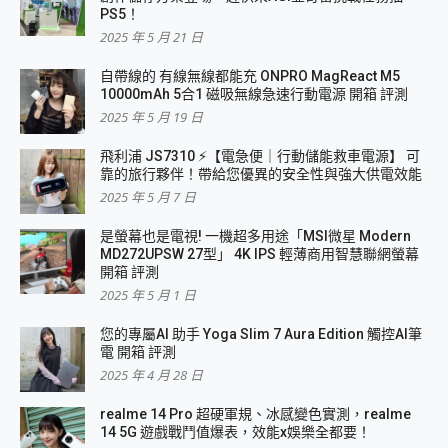
PS5！
2025 年 5 月 21 日
自帶線的 有線無線都能充 ONPRO MagReact M5
10000mAh 5合1 磁吸無線急速行動電源 開箱 評測
2025 年 5 月 19 日
飛利浦 JS7310 ⚡【電急便｜行動儲能救車電源】 可
靠的旅行夥伴！帶給您優異的安全性與強大供電效能
2025 年 5 月 7 日
是螢幕也是電視! 一機超多用途「MSI微星 Modern
MD272UPSW 27型」 4K IPS 輕薄商用智慧聯網螢幕
開箱 評測
2025 年 5 月 1 日
您的專屬AI 助手 Yoga Slim 7 Aura Edition 觸控AI筆
電 開箱 評測
2025 年 4 月 28 日
realme 14 Pro 超硬軍規、冰感變色實測，realme
14 5G 遊戲戰鬥值爆表，效能x娛樂全都要！