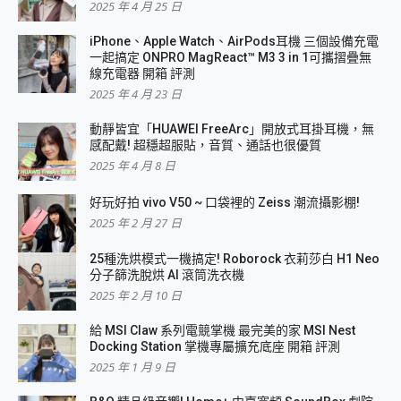
2025 年 4 月 25 日
iPhone、Apple Watch、AirPods耳機 三個設備充電
一起搞定 ONPRO MagReact™ M3 3 in 1可攜摺疊無
線充電器 開箱 評測
2025 年 4 月 23 日
動靜皆宜「HUAWEI FreeArc」開放式耳掛耳機，無
感配戴! 超穩超服貼，音質、通話也很優質
2025 年 4 月 8 日
好玩好拍 vivo V50 ~ 口袋裡的 Zeiss 潮流攝影棚!
2025 年 2 月 27 日
25種洗烘模式一機搞定! Roborock 衣莉莎白 H1 Neo
分子篩洗脫烘 AI 滾筒洗衣機
2025 年 2 月 10 日
給 MSI Claw 系列電競掌機 最完美的家 MSI Nest
Docking Station 掌機專屬擴充底座 開箱 評測
2025 年 1 月 9 日