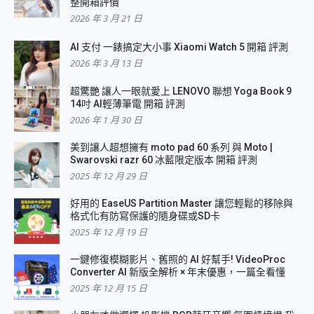
整開箱評價
2026 年 3 月 21 日
AI 支付 一錶搞定大小事 Xiaomi Watch 5 開箱 評測
2026 年 3 月 13 日
超驚艷 讓人一眼就愛上 LENOVO 聯想 Yoga Book 9
14吋 AI輕薄筆電 開箱 評測
2026 年 1 月 30 日
美到讓人超想擁有 moto pad 60 系列 與 Moto |
Swarovski razr 60 冰藍限定版本 開箱 評測
2025 年 12 月 29 日
好用的 EaseUS Partition Master 讓您輕鬆的移除與
格式化有防寫保護的隨身碟或SD卡
2025 年 12 月 19 日
一鍵修復模糊影片、舊照的 AI 好幫手! VideoProc
Converter AI 新版全解析 × 年末優惠，一篇全看懂
2025 年 12 月 15 日