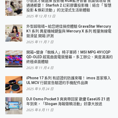
小朋友才做選擇 投影機 RGB藍牙音響 氛圍情境燈 我
通通都要！ Starfish 2 幻彩膠囊投影機｜結合「 智慧
投影 & 煥彩流動 」的沈浸式生活新體驗
2025 年 12 月 13 日
外型超吸晴~ 給您絕佳操控體驗 GravaStar Mercury
K1 系列 異星機械鍵盤與 Mercury X 系列 輕量無線電
競滑鼠 開箱 評測
2025 年 11 月 7 日
開箱~變身「蜘蛛人」椅子軍師！MSI MPG 491CQP
QD-OLED 超寬曲面電競螢幕，多工辦公、爽度滿滿的
終極桌面體驗
2025 年 11 月 4 日
iPhone 17 系列 有認證的防護來囉！ imos 首家導入
UL MCV 行銷宣告驗證的手機配件品牌
2025 年 9 月 24 日
DJI Osmo Pocket 3 爽爽帶回家 歡慶 EaseUS 21 週
年到來，「Slogan 海報徵稿活動」好康大放送
2025 年 8 月 11 日