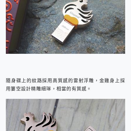
隨身碟上的紋路採用高質感的雷射浮雕，金雞身上採
用簍空設計精雕細琢，相當的有質感。