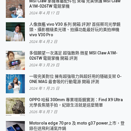
MSI Claw 掌機專屬配件包 來囉 完美保護 MSI Claw
A1M-026TW 電競掌機
2024 年 4 月 17 日
人像旗艦 vivo V30 系列 開箱 評測! 首搭蔡司光學鏡
頭、攝影棚級柔光環、拍攝功能最好玩的美拍神機
vivo V30 Pro
2024 年 4 月 2 日
多個願望一次滿足 超強散熱 微星 MSI Claw A1M-
026TW 電競掌機 開箱 評測
2024 年 3 月 29 日
一吸完美對位 擁有超強吸力與超好用的隱磁支架 O-
ONE MAG 最會吸的行動電源 開箱 評測
2024 年 1 月 25 日
OPPO 哈蘇 300mm 專業增距鏡實測：Find X9 Ultra
光學長焦隨手拍，紀錄生活就是這麼簡單
2026 年 8 月 7 日
Motorola edge 70 pro 及 moto g37 power上市，登
錄在送飛利浦氣炸鍋