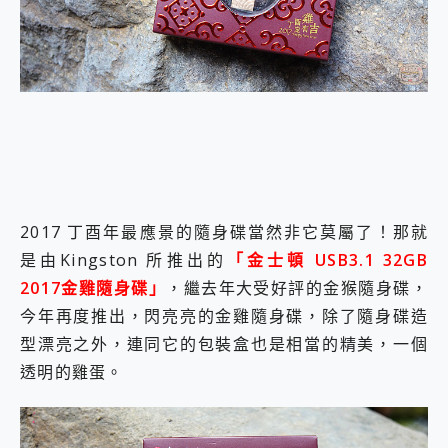
外型超吸晴~ 給您絕佳操控體驗 GravaStar Mercury K1 系列 異星機械鍵盤與 Mercury X 系列 輕量無線電競滑鼠 開箱 評測
開箱~變身「蜘蛛人」椅子軍師！MSI MPG 491CQP QD-OLED 超寬曲面電競螢幕，多工辦公、爽度滿滿的終極桌面體驗
iPhone 17 系列 有認證的防護來囉！ imos 首家導入 UL MCV 行銷宣告驗證的手機配件品牌
DJI Osmo Pocket 3 爽爽帶回家 歡慶 EaseUS 21 週年到來，「Slogan 海報徵稿活動」好康大放送
小巧好吸不擋鏡頭 有Qi2認證的 ONPRO MagReact MXs2 5000mAh薄型磁吸無線急速行動電源 開箱 評測
會走動的冷暖氣 SONY REON POCKET PRO 穿戴式智慧冷暖調溫裝置 開箱 評測
寶可夢飛人外掛iToolab AnyGo全新升級，GO Fest 五折優惠嗨翻天！支援 iOS/Android！
百倍變焦實測~ vivo X200 Pro 與 S25 Ultra 誰能滿足全場景拍攝需求？
超好用的 PLAUD NotePin AI 智慧錄音膠囊~ 您的AI 秘書已上線 每月免費送你 300分鐘轉寫
COMPUTEX 2025 來囉！AGI亞奇雷 AI・Gaming・創作儲存方案登場，趕快來AGI亞奇雷挑戰任務抽 PS5！
自帶線的 有線無線都能充 ONPRO MagReact M5 10000mAh 5合1 磁吸無線急速行動電源 開箱 評測
2017 丁酉年最應景的隨身碟當然非它莫屬了！那就
飛利浦 JS7310 ⚡【電急便｜行動儲能救車電源】 可靠的旅行夥伴！帶給您優異的安全性與強大供電效能
是由Kingston 所推出的
「金士頓 USB3.1 32GB
是螢幕也是電視! 一機超多用途「MSI微星 Modern MD272UPSW 27型」 4K IPS 輕薄商用智慧聯網螢幕 開箱 評測
2017金雞隨身碟」
，繼去年大受好評的金猴隨身碟，
您的專屬AI 助手 Yoga Slim 7 Aura Edition 觸控AI筆電 開箱 評測
realme 14 Pro 超硬軍規、冰感變色實測，realme 14 5G 遊戲戰鬥值爆表，效能x娛樂全都要！
今年再度推出，閃亮亮的金雞隨身碟，除了隨身碟造
iPhone、Apple Watch、AirPods耳機 三個設備充電一起搞定 ONPRO MagReact™ M3 3 in 1可攜摺疊無線充電器 開箱 評測
型漂亮之外，連同它的包裝盒也是相當的精美，一個
動靜皆宜「HUAWEI FreeArc」開放式耳掛耳機，無感配戴! 超穩超服貼，音質、通話也很優質
透明的雞蛋。
好玩好拍 vivo V50 ~ 口袋裡的 Zeiss 潮流攝影棚!
25種洗烘模式一機搞定! Roborock 衣莉莎白 H1 Neo分子篩洗脫烘 AI 滾筒洗衣機
給 MSI Claw 系列電競掌機 最完美的家 MSI Nest Docking Station 掌機專屬擴充底座 開箱 評測
B&O 精品級音響! Home+ 中嘉寬頻 SoundBox 劇院串流盒 開箱 評測