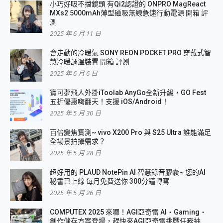
小巧好吸不擋鏡頭 有Qi2認證的 ONPRO MagReact
MXs2 5000mAh薄型磁吸無線急速行動電源 開箱 評
測
2025 年 6 月 11 日
會走動的冷暖氣 SONY REON POCKET PRO 穿戴式智
慧冷暖調溫裝置 開箱 評測
2025 年 6 月 6 日
寶可夢飛人外掛iToolab AnyGo全新升級，GO Fest
五折優惠嗨翻天！支援 iOS/Android！
2025 年 5 月 30 日
百倍變焦實測~ vivo X200 Pro 與 S25 Ultra 誰能滿足
全場景拍攝需求？
2025 年 5 月 28 日
超好用的 PLAUD NotePin AI 智慧錄音膠囊~ 您的AI
秘書已上線 每月免費送你 300分鐘轉寫
2025 年 5 月 26 日
COMPUTEX 2025 來囉！AGI亞奇雷 AI・Gaming・
創作儲存方案登場，趕快來AGI亞奇雷挑戰任務抽