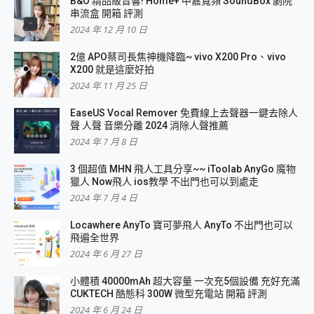
B&O 精品級音響! Home+ 中嘉寬頻 SoundBox 劇院
串流盒 開箱 評測
2024 年 12 月 10 日
2億 APO蔡司長焦神機降臨~ vivo X200 Pro、vivo
X200 就是這麼好拍
2024 年 11 月 25 日
EaseUS Vocal Remover 免費線上去聲器一鍵去除人
聲 人聲 音樂分離 2024 消除人聲推薦
2024 年 7 月 8 日
3 個超值 MHN 飛人工具分享~~ iToolab AnyGo 魔物
獵人 Now飛人 ios教學 不出門也可以到處走
2024 年 7 月 4 日
Locawhere AnyTo 寶可夢飛人 AnyTo 不出門也可以
飛遍全世界
2024 年 6 月 27 日
小體積 40000mAh 超大容量 一次充5個設備 充好充滿
CUKTECH 酷態科 300W 微型充電站 開箱 評測
2024 年 6 月 24 日