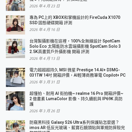
2026 年 4 月 23 日
專為 PC上的 XBOX和掌機設計的 FireCuda X1070
SSD 固態硬碟開箱 評測
2026 年 4 月 16 日
台灣製攝影機在這裡，100%全無線設計 SpotCam
Solo Eco 太陽能防水雲端攝影機 SpotCam Solo 3
2.5K高畫質戶外攝影機 開箱 評測
2026 年 4 月 13 日
電力超超超持久 MSI 微星 Prestige 14 AI+ D3MG-
031TW 14吋 開箱評價，AI輕薄商務筆電 Copilot+ PC
2026 年 3 月 31 日
超懂拍、耐用 AI 街拍機~ realme 16 Pro 開箱評價~
2 億畫素 LumaColor 影像、持久續航與 IP69K 高防
護
2026 年 3 月 26 日
防窺黑科技 Galaxy S26 Ultra系列保護貼怎麼選？
imos AR 低反光玻璃、藍寶石鏡頭貼與軍規防摔殼完