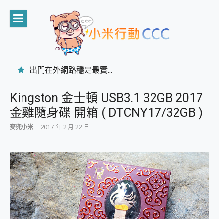
Skip
to
content
出門在外網路穩定最實在 「台灣大哥大」榮獲 4G/5G 在線率全球 NO.3 全台第一與全台六冠王實測心得，走到哪順到哪！
「AUSNAT R1 錄音卡」開箱評測~ 終結會議紀錄地獄，自動生成摘要報告，200+語言翻譯，旅遊最強搭檔。
CP 值天花板~ Bongcom BS5 足球君開箱~ 短焦投影機 3千元就能擁有！ 折扣碼在這～
Kingston 金士頓 USB3.1 32GB 2017
專為 PC上的 XBOX和掌機設計的 FireCuda X1070 SSD 固態硬碟開箱 評測
金雞隨身碟 開箱 ( DTCNY17/32GB )
台灣製攝影機在這裡，100%全無線設計 SpotCam Solo Eco 太陽能防水雲端攝影機 SpotCam Solo 3 2.5K高畫質戶外攝影機 開箱 評測
電力超超超持久 MSI 微星 Prestige 14 AI+ D3MG-031TW 14吋 開箱評價，AI輕薄商務筆電 Copilot+ PC
麥兜小米
2017 年 2 月 22 日
超懂拍、耐用 AI 街拍機~ realme 16 Pro 開箱評價~ 2 億畫素 LumaColor 影像、持久續航與 IP69K 高防護
防窺黑科技 Galaxy S26 Ultra系列保護貼怎麼選？imos AR 低反光玻璃、藍寶石鏡頭貼與軍規防摔殼完整開箱評價
AI 支付 一錶搞定大小事 Xiaomi Watch 5 開箱 評測
超驚艷 讓人一眼就愛上 LENOVO 聯想 Yoga Book 9 14吋 AI輕薄筆電 開箱 評測
美到讓人超想擁有 moto pad 60 系列 與 Moto | Swarovski razr 60 冰藍限定版本 開箱 評測
好用的 EaseUS Partition Master 讓您輕鬆的移除與格式化有防寫保護的隨身碟或SD卡
一鍵修復模糊影片、舊照的 AI 好幫手! VideoProc Converter AI 新版全解析 × 年末優惠，一篇全看懂
小朋友才做選擇 投影機 RGB藍牙音響 氛圍情境燈 我通通都要！ Starfish 2 幻彩膠囊投影機｜結合「 智慧投影 & 煥彩流動 」的沈浸式生活新體驗