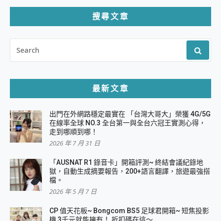
搜尋文章
SEARCH
FOR:
最新文章
出門在外網路穩定最實在 「台灣大哥大」榮獲 4G/5G
在線率全球 NO.3 全台第一與全台六冠王實測心得，
走到哪順到哪！
2026 年 7 月 31 日
「AUSNAT R1 錄音卡」開箱評測~ 終結會議紀錄地
獄，自動生成摘要報告，200+語言翻譯，旅遊最強搭
檔。
2026 年 5 月 7 日
CP 值天花板~ Bongcom BS5 足球君開箱~ 短焦投影
機 3千元就能擁有！ 折扣碼在這～