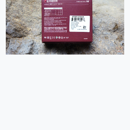
2億 APO蔡司長焦神機降臨~ vivo X200 Pro、vivo X200 就是這麼好拍
EaseUS Vocal Remover 免費線上去聲器一鍵去除人聲 人聲 音樂分離 2024 消除人聲推薦
3 個超值 MHN 飛人工具分享~~ iToolab AnyGo 魔物獵人 Now飛人 ios教學 不出門也可以到處走
Locawhere AnyTo 寶可夢飛人 AnyTo 不出門也可以飛遍全世界
小體積 40000mAh 超大容量 一次充5個設備 充好充滿 CUKTECH 酷態科 300W 微型充電站 開箱 評測
97.3% 恢復率，資料救援就是這麼簡單 EaseUS Data Recovery Wizard Free 18.0.0 業界最好的資料救援軟體
磁碟系統大風吹 有了 磁碟管理程式 EaseUS Partition Master 就是這麼簡單
全新 SONY Xperia 1 VI 開箱! 相機實測! 長焦覆蓋更遠更清晰、2日長續航、頂尖影音娛樂效能~
Xiaomi 14 Ultra 開箱 評測~ 有深度的 Leica 影像旗艦手機! 加碼小旗艦 Xiaomi 14 開箱 評測
vivo TWS 3e 真無線藍牙耳機智慧降噪升級、音質明亮溫潤，並支援雙設備連接~
MSI Claw 掌機專屬配件包 來囉 完美保護 MSI Claw A1M-026TW 電競掌機
人像旗艦 vivo V30 系列 開箱 評測! 首搭蔡司光學鏡頭、攝影棚級柔光環、拍攝功能最好玩的美拍神機 vivo V30 Pro
多個願望一次滿足 超強散熱 微星 MSI Claw A1M-026TW 電競掌機 開箱 評測
一吸完美對位 擁有超強吸力與超好用的隱磁支架 O-ONE MAG 最會吸的行動電源 開箱 評測
OPPO 哈蘇 300mm 專業增距鏡實測：Find X9 Ultra 光學長焦隨手拍，紀錄生活就是這麼簡單
Motorola edge 70 pro 及 moto g37 power上市，登錄在送飛利浦氣炸鍋
近八千元的 Soundcore Liberty 5 Pro Max，有螢幕的耳機會是智商稅嗎?
ASUS Pad 全面應援 Me Time，加碼愛奇藝黃金雙周卡體驗，專案價最低 NT$0 起