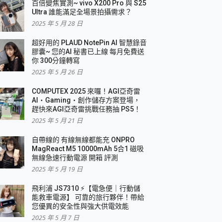
百倍變焦實測~ vivo X200 Pro 與 S25
Ultra 誰能滿足全場景拍攝需求？
2025 年 5 月 28 日
超好用的 PLAUD NotePin AI 智慧錄音
膠囊~ 您的AI 秘書已上線 每月免費送
你 300分鐘轉寫
2025 年 5 月 26 日
COMPUTEX 2025 來囉！AGI亞奇雷
AI・Gaming・創作儲存方案登場，
趕快來AGI亞奇雷挑戰任務抽 PS5！
2025 年 5 月 21 日
自帶線的 有線無線都能充 ONPRO
MagReact M5 10000mAh 5合1 磁吸
無線急速行動電源 開箱 評測
2025 年 5 月 19 日
飛利浦 JS7310 ⚡【電急便｜行動儲
能救車電源】 可靠的旅行夥伴！帶給
您優異的安全性與強大供電效能
2025 年 5 月 7 日