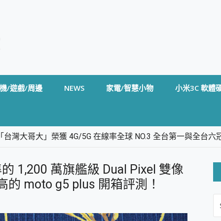
機/遊戲/周邊
NEWS
家電/智慧小物
小米3C 軟體
台灣大哥大」榮獲 4G/5G 在線率全球 NO.3 全台第一與全
卡」開箱評測~ 終結會議紀錄地獄，自動生成摘要報告，200+語言
m BS5 足球君開箱~ 短焦投影機 3千元就能擁有！ 折扣碼在這～
200 萬旗艦級 Dual Pixel 雙像
的 FireCuda X1070 SSD 固態硬碟開箱 評測
線設計 SpotCam Solo Eco 太陽能防水雲端攝影機 SpotCam
moto g5 plus 開箱評測！
S
stige 14 AI+ D3MG-031TW 14吋 開箱評價，AI輕薄商務筆電 Co
FO
alme 16 Pro 開箱評價~ 2 億畫素 LumaColor 影像、持久續航與