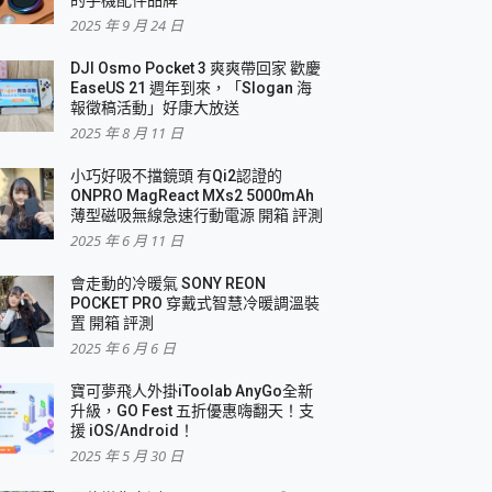
2025 年 9 月 24 日
DJI Osmo Pocket 3 爽爽帶回家 歡慶
EaseUS 21 週年到來，「Slogan 海
報徵稿活動」好康大放送
2025 年 8 月 11 日
小巧好吸不擋鏡頭 有Qi2認證的
ONPRO MagReact MXs2 5000mAh
薄型磁吸無線急速行動電源 開箱 評測
2025 年 6 月 11 日
會走動的冷暖氣 SONY REON
POCKET PRO 穿戴式智慧冷暖調溫裝
置 開箱 評測
2025 年 6 月 6 日
寶可夢飛人外掛iToolab AnyGo全新
升級，GO Fest 五折優惠嗨翻天！支
援 iOS/Android！
2025 年 5 月 30 日