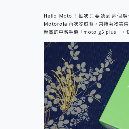
您的專屬AI 助手 Yoga Slim
realme 14 Pro 超硬
Hello Moto！每次只要聽到
iPhone、Apple Watc
Motorola 再次發威囉，秉持著物
動靜皆宜「HUAWEI Fr
好玩好拍 vivo V50 ~ 口
超高的中階手機「moto g5 plus
25種洗烘模式一機搞定! Rob
給 MSI Claw 系列電競掌機
B&O 精品級音響! Home+
2億 APO蔡司長焦神機降臨~ v
EaseUS Vocal Rem
3 個超值 MHN 飛人工具分享
Locawhere AnyTo 
小體積 40000mAh 超大
97.3% 恢復率，資料救援就是這麼
磁碟系統大風吹 有了 磁碟管理程式
全新 SONY Xperia 
Xiaomi 14 Ultra 開箱
vivo TWS 3e 真
MSI Claw 掌機專屬配件包 
人像旗艦 vivo V30 系