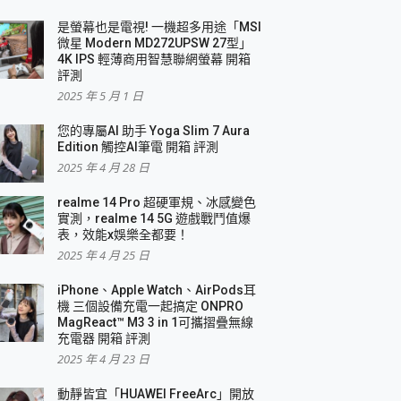
是螢幕也是電視! 一機超多用途「MSI
微星 Modern MD272UPSW 27型」
4K IPS 輕薄商用智慧聯網螢幕 開箱
評測
2025 年 5 月 1 日
您的專屬AI 助手 Yoga Slim 7 Aura
Edition 觸控AI筆電 開箱 評測
2025 年 4 月 28 日
realme 14 Pro 超硬軍規、冰感變色
實測，realme 14 5G 遊戲戰鬥值爆
表，效能x娛樂全都要！
2025 年 4 月 25 日
iPhone、Apple Watch、AirPods耳
機 三個設備充電一起搞定 ONPRO
MagReact™ M3 3 in 1可攜摺疊無線
充電器 開箱 評測
2025 年 4 月 23 日
動靜皆宜「HUAWEI FreeArc」開放