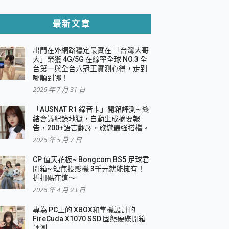
貼與軍規防摔殼完整開箱評價
最新文章
出門在外網路穩定最實在 「台灣大哥
，一篇全看懂
大」榮獲 4G/5G 在線率全球 NO.3 全
台第一與全台六冠王實測心得，走到
機｜結合「 智慧投影 & 煥彩流動 」的沈浸
哪順到哪！
2026 年 7 月 31 日
X 系列 輕量無線電競滑鼠 開箱 評測
多工辦公、爽度滿滿的終極桌面體驗
「AUSNAT R1 錄音卡」開箱評測~ 終
結會議紀錄地獄，自動生成摘要報
好康大放送
告，200+語言翻譯，旅遊最強搭檔。
動電源 開箱 評測
2026 年 5 月 7 日
CP 值天花板~ Bongcom BS5 足球君
開箱~ 短焦投影機 3千元就能擁有！
折扣碼在這～
寫
2026 年 4 月 23 日
挑戰任務抽 PS5！
 開箱 評測
專為 PC上的 XBOX和掌機設計的
與強大供電效能
FireCuda X1070 SSD 固態硬碟開箱
商用智慧聯網螢幕 開箱 評測
評測