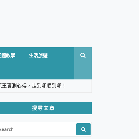
硬體教學
生活旅遊
台六冠王實測心得，走到哪順到哪！
翻譯，旅遊最強搭檔。
搜尋文章
 Solo 3 2.5K高畫質戶外攝影機 開箱 評
EARCH
pilot+ PC
R:
 IP69K 高防護