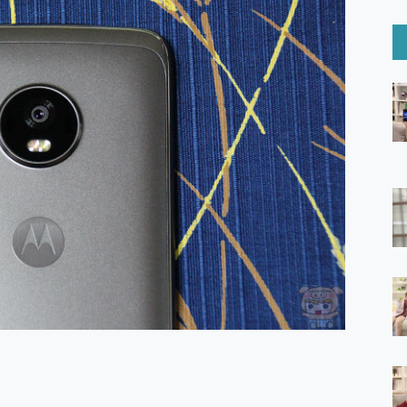
6 Ultra系列保護貼怎麼選？imos AR 低反光玻璃、藍寶石鏡頭
mi Watch 5 開箱 評測
O 聯想 Yoga Book 9 14吋 AI輕薄筆電 開箱 評測
60 系列 與 Moto | Swarovski razr 60 冰藍限定版本 開箱 評測
tion Master 讓您輕鬆的移除與格式化有防寫保護的隨身碟或SD卡
好幫手! VideoProc Converter AI 新版全解析 × 年末優惠
B藍牙音響 氛圍情境燈 我通通都要！ Starfish 2 幻彩膠囊投影
GravaStar Mercury K1 系列 異星機械鍵盤與 Mercury 
！MSI MPG 491CQP QD-OLED 超寬曲面電競螢幕，
證的防護來囉！ imos 首家導入 UL MCV 行銷宣告驗證的手機配件品牌
 爽爽帶回家 歡慶 EaseUS 21 週年到來，「Slogan 海報徵稿活動」
的 ONPRO MagReact MXs2 5000mAh薄型磁吸無線急速行
ON POCKET PRO 穿戴式智慧冷暖調溫裝置 開箱 評測
yGo全新升級，GO Fest 五折優惠嗨翻天！支援 iOS/Android！
 Pro 與 S25 Ultra 誰能滿足全場景拍攝需求？
in AI 智慧錄音膠囊~ 您的AI 秘書已上線 每月免費送你 300分鐘轉
囉！AGI亞奇雷 AI・Gaming・創作儲存方案登場，趕快來AGI亞奇雷
RO MagReact M5 10000mAh 5合1 磁吸無線急速行動電源
電急便｜行動儲能救車電源】 可靠的旅行夥伴！帶給您優異的安全性
「MSI微星 Modern MD272UPSW 27型」 4K IPS 輕薄