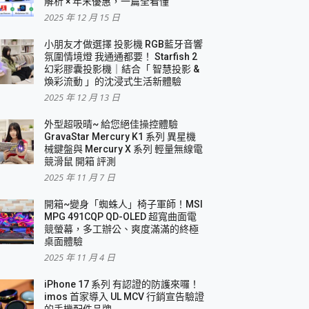
解析 × 年末優惠，一篇全看懂
2025 年 12 月 15 日
小朋友才做選擇 投影機 RGB藍牙音響
氛圍情境燈 我通通都要！ Starfish 2
幻彩膠囊投影機｜結合「 智慧投影 &
煥彩流動 」的沈浸式生活新體驗
2025 年 12 月 13 日
外型超吸晴~ 給您絕佳操控體驗
GravaStar Mercury K1 系列 異星機
械鍵盤與 Mercury X 系列 輕量無線電
競滑鼠 開箱 評測
2025 年 11 月 7 日
開箱~變身「蜘蛛人」椅子軍師！MSI
MPG 491CQP QD-OLED 超寬曲面電
競螢幕，多工辦公、爽度滿滿的終極
桌面體驗
2025 年 11 月 4 日
iPhone 17 系列 有認證的防護來囉！
imos 首家導入 UL MCV 行銷宣告驗證
的手機配件品牌