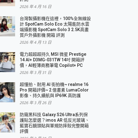
2026 年 4 月 16 日
要！
台灣製攝影機在這裡，100%全無線設
3 in 1可攜摺疊無線充電器 開箱 評測
計 SpotCam Solo Eco 太陽能防水雲
優質
端攝影機 SpotCam Solo 3 2.5K高畫
質戶外攝影機 開箱 評測
2026 年 4 月 13 日
 評測
電力超超超持久 MSI 微星 Prestige
14 AI+ D3MG-031TW 14吋 開箱評
價，AI輕薄商務筆電 Copilot+ PC
2026 年 3 月 31 日
到處走
超懂拍、耐用 AI 街拍機~ realme 16
 開箱 評測
Pro 開箱評價~ 2 億畫素 LumaColor
業界最好的資料救援軟體
影像、持久續航與 IP69K 高防護
2026 年 3 月 26 日
效能~
防窺黑科技 Galaxy S26 Ultra系列保
護貼怎麼選？imos AR 低反光玻璃、
藍寶石鏡頭貼與軍規防摔殼完整開箱
評價
機 vivo V30 Pro