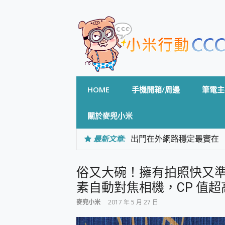
Skip
to
content
HOME
手機開箱/周邊
筆電主
關於麥兜小米
最新文章:
出門在外網路穩定最實在 「
「AUSNAT R1 錄音
CP 值天花板~ Bongco
俗又大碗！擁有拍照快又準的 1,
專為 PC上的 XBOX和掌機設計
台灣製攝影機在這裡，100%全無
素自動對焦相機，CP 值超高的 
測
麥兜小米
2017 年 5 月 27 日
電力超超超持久 MSI 微星 Pre
超懂拍、耐用 AI 街拍機~ re