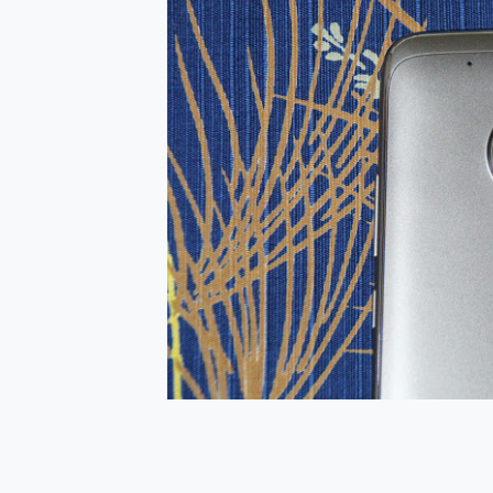
防窺黑科技 Galaxy S2
AI 支付 一錶搞定大小事 Xiao
超驚艷 讓人一眼就愛上 LENOV
美到讓人超想擁有 moto pad 
好用的 EaseUS Parti
一鍵修復模糊影片、舊照的 AI 
小朋友才做選擇 投影機 RG
式生活新體驗
外型超吸晴~ 給您絕佳操控體驗 
開箱~變身「蜘蛛人」椅子軍師
iPhone 17 系列 有認
DJI Osmo Pocket 3
小巧好吸不擋鏡頭 有Qi2認證
會走動的冷暖氣 SONY RE
寶可夢飛人外掛iToolab An
百倍變焦實測~ vivo X200
超好用的 PLAUD NoteP
COMPUTEX 2025 來
自帶線的 有線無線都能充 ONP
飛利浦 JS7310 ⚡【
是螢幕也是電視! 一機超多用途