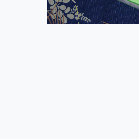
多個願望一次滿足 超強散熱 微星
一吸完美對位 擁有超強吸力
Motorola edge 70 p
近八千元的 Soundcore L
ASUS Pad 全面應援 M
榮耀 HONOR 600 Pro 