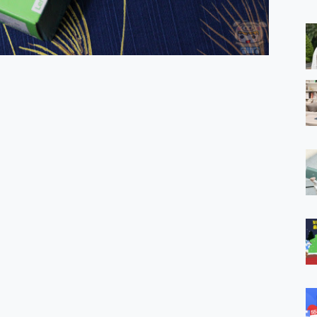
 MSI Claw A1M-026TW 電競掌機 開箱 評測
與超好用的隱磁支架 O-ONE MAG 最會吸的行動電源 開箱 評測
ro 及 moto g37 power上市，登錄在送飛利浦氣炸鍋
iberty 5 Pro Max，有螢幕的耳機會是智商稅嗎?
e Time，加碼愛奇藝黃金雙周卡體驗，專案價最低 NT$0 起
x MOLLY Limited Edition 限量版開賣，攜手味全龍進駐大巨蛋萬人