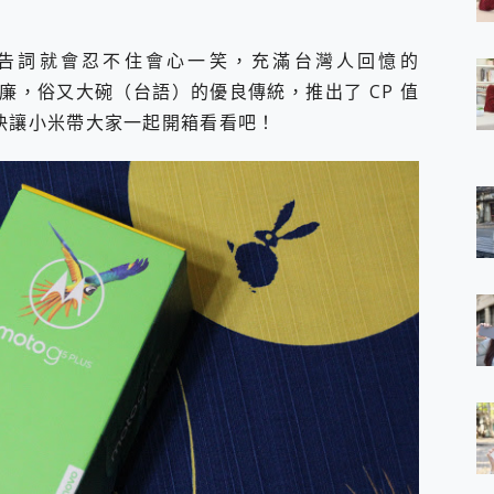
 7 Aura Edition 觸控AI筆電 開箱 評測
軍規、冰感變色實測，realme 14 5G 遊戲戰鬥值爆表，效能x娛樂全都
這個廣告詞就會忍不住會心一笑，充滿台灣人回憶的
h、AirPods耳機 三個設備充電一起搞定 ONPRO MagReact™ M3 
美價廉，俗又大碗（台語）的優良傳統，推出了 CP 值
eeArc」開放式耳掛耳機，無感配戴! 超穩超服貼，音質、通話也很
袋裡的 Zeiss 潮流攝影棚!
」，快讓小米帶大家一起開箱看看吧！
orock 衣莉莎白 H1 Neo分子篩洗脫烘 AI 滾筒洗衣機
 最完美的家 MSI Nest Docking Station 掌機專屬擴充底座 開箱
 中嘉寬頻 SoundBox 劇院串流盒 開箱 評測
ivo X200 Pro、vivo X200 就是這麼好拍
over 免費線上去聲器一鍵去除人聲 人聲 音樂分離 2024 消除人聲推薦
~~ iToolab AnyGo 魔物獵人 Now飛人 ios教學 不出門也可以
寶可夢飛人 AnyTo 不出門也可以飛遍全世界
容量 一次充5個設備 充好充滿 CUKTECH 酷態科 300W 微型充電站
簡單 EaseUS Data Recovery Wizard Free 18.0.0 
 EaseUS Partition Master 就是這麼簡單
1 VI 開箱! 相機實測! 長焦覆蓋更遠更清晰、2日長續航、頂尖影音娛樂
 評測~ 有深度的 Leica 影像旗艦手機! 加碼小旗艦 Xiaomi 14 開箱 評測
無線藍牙耳機智慧降噪升級、音質明亮溫潤，並支援雙設備連接~
來囉 完美保護 MSI Claw A1M-026TW 電競掌機
列 開箱 評測! 首搭蔡司光學鏡頭、攝影棚級柔光環、拍攝功能最好玩的美拍神