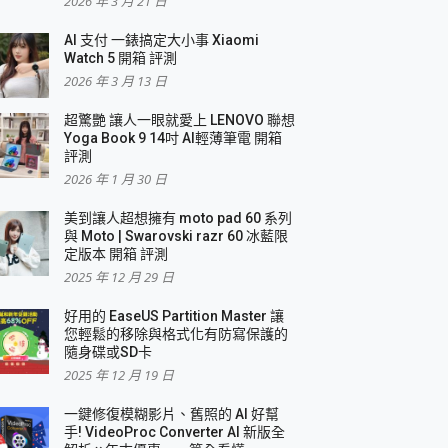
2026 年 3 月 21 日
AI 支付 一錶搞定大小事 Xiaomi
Watch 5 開箱 評測
2026 年 3 月 13 日
盛典
超驚艷 讓人一眼就愛上 LENOVO 聯想
Yoga Book 9 14吋 AI輕薄筆電 開箱
評測
2026 年 1 月 30 日
美到讓人超想擁有 moto pad 60 系列
與 Moto | Swarovski razr 60 冰藍限
定版本 開箱 評測
2025 年 12 月 29 日
好用的 EaseUS Partition Master 讓
您輕鬆的移除與格式化有防寫保護的
隨身碟或SD卡
2025 年 12 月 19 日
一鍵修復模糊影片、舊照的 AI 好幫
手! VideoProc Converter AI 新版全