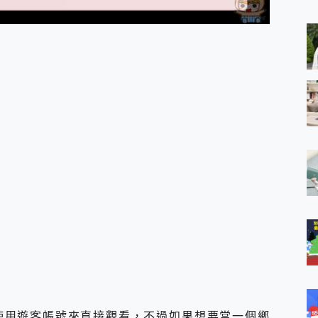
 MSI Claw A1M-026TW 電競掌機 開箱 評測
與超好用的隱磁支架 O-ONE MAG 最會吸的行動電源 開箱 評測
ro 及 moto g37 power上市，登錄在送飛利浦氣炸鍋
iberty 5 Pro Max，有螢幕的耳機會是智商稅嗎?
e Time，加碼愛奇藝黃金雙周卡體驗，專案價最低 NT$0 起
x MOLLY Limited Edition 限量版開賣，攜手味全龍進駐大巨蛋萬人
使用遊客帳號來直接觀看，不過如果想要當一個鄉