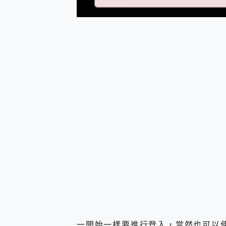
多個願望一次滿足 超強散熱 微星
一吸完美對位 擁有超強吸力
Motorola edge 70 p
近八千元的 Soundcore L
ASUS Pad 全面應援 M
榮耀 HONOR 600 Pro 
一開始一樣要進行登入，當然也可以