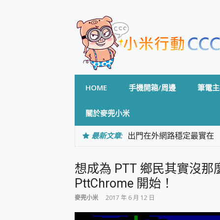
Skip
to
content
HOME
手機開箱/周邊
筆電主
關於麥兜小米
最新文章:
出門在外網路穩定最實在 「
「AUSNAT R1 錄音
CP 值天花板~ Bongco
想成為 PTT 鄉民其實沒那
專為 PC上的 XBOX和掌機設計
台灣製攝影機在這裡，100%全無
PttChrome 開始！
測
麥兜小米
2017 年 6 月 12 日
電力超超超持久 MSI 微星 Pre
超懂拍、耐用 AI 街拍機~ re