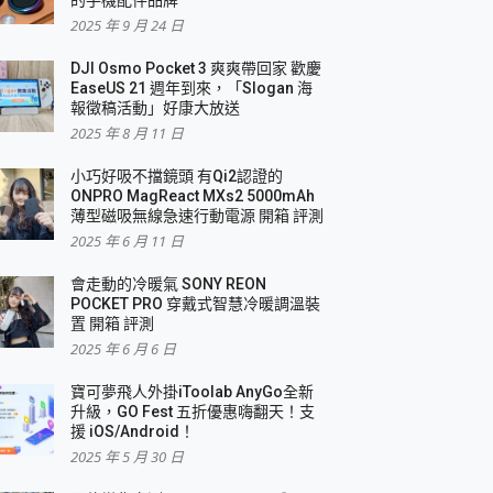
2025 年 9 月 24 日
DJI Osmo Pocket 3 爽爽帶回家 歡慶
EaseUS 21 週年到來，「Slogan 海
報徵稿活動」好康大放送
2025 年 8 月 11 日
小巧好吸不擋鏡頭 有Qi2認證的
ONPRO MagReact MXs2 5000mAh
薄型磁吸無線急速行動電源 開箱 評測
2025 年 6 月 11 日
會走動的冷暖氣 SONY REON
POCKET PRO 穿戴式智慧冷暖調溫裝
置 開箱 評測
2025 年 6 月 6 日
寶可夢飛人外掛iToolab AnyGo全新
升級，GO Fest 五折優惠嗨翻天！支
援 iOS/Android！
2025 年 5 月 30 日