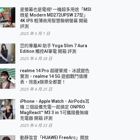
是螢幕也是電視! 一機超多用途「MSI
微星 Modern MD272UPSW 27型」
4K IPS 輕薄商用智慧聯網螢幕 開箱
評測
2025 年 5 月 1 日
您的專屬AI 助手 Yoga Slim 7 Aura
Edition 觸控AI筆電 開箱 評測
2025 年 4 月 28 日
realme 14 Pro 超硬軍規、冰感變色
實測，realme 14 5G 遊戲戰鬥值爆
表，效能x娛樂全都要！
2025 年 4 月 25 日
iPhone、Apple Watch、AirPods耳
機 三個設備充電一起搞定 ONPRO
MagReact™ M3 3 in 1可攜摺疊無線
充電器 開箱 評測
2025 年 4 月 23 日
動靜皆宜「HUAWEI FreeArc」開放