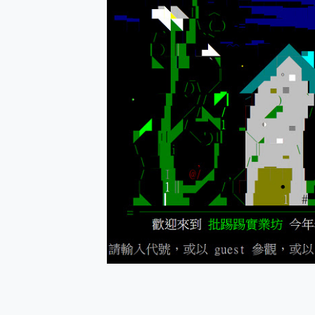
防窺黑科技 Galaxy S2
AI 支付 一錶搞定大小事 Xiao
超驚艷 讓人一眼就愛上 LENOV
美到讓人超想擁有 moto pad 
好用的 EaseUS Parti
一鍵修復模糊影片、舊照的 AI 
小朋友才做選擇 投影機 RG
式生活新體驗
外型超吸晴~ 給您絕佳操控體驗 
開箱~變身「蜘蛛人」椅子軍師
iPhone 17 系列 有認
DJI Osmo Pocket 3
小巧好吸不擋鏡頭 有Qi2認證
會走動的冷暖氣 SONY RE
寶可夢飛人外掛iToolab An
百倍變焦實測~ vivo X200
超好用的 PLAUD NoteP
COMPUTEX 2025 來
自帶線的 有線無線都能充 ONP
飛利浦 JS7310 ⚡【
是螢幕也是電視! 一機超多用途