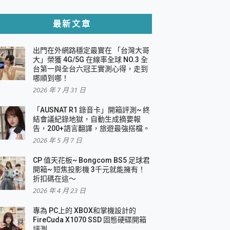
貼與軍規防摔殼完整開箱評價
最新文章
出門在外網路穩定最實在 「台灣大哥
，一篇全看懂
大」榮獲 4G/5G 在線率全球 NO.3 全
台第一與全台六冠王實測心得，走到
機｜結合「 智慧投影 & 煥彩流動 」的沈浸
哪順到哪！
2026 年 7 月 31 日
X 系列 輕量無線電競滑鼠 開箱 評測
多工辦公、爽度滿滿的終極桌面體驗
「AUSNAT R1 錄音卡」開箱評測~ 終
結會議紀錄地獄，自動生成摘要報
好康大放送
告，200+語言翻譯，旅遊最強搭檔。
動電源 開箱 評測
2026 年 5 月 7 日
CP 值天花板~ Bongcom BS5 足球君
開箱~ 短焦投影機 3千元就能擁有！
折扣碼在這～
寫
2026 年 4 月 23 日
挑戰任務抽 PS5！
 開箱 評測
專為 PC上的 XBOX和掌機設計的
與強大供電效能
FireCuda X1070 SSD 固態硬碟開箱
商用智慧聯網螢幕 開箱 評測
評測