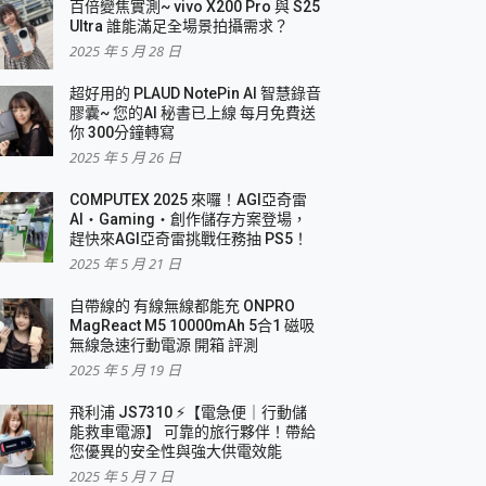
百倍變焦實測~ vivo X200 Pro 與 S25
Ultra 誰能滿足全場景拍攝需求？
2025 年 5 月 28 日
超好用的 PLAUD NotePin AI 智慧錄音
膠囊~ 您的AI 秘書已上線 每月免費送
你 300分鐘轉寫
2025 年 5 月 26 日
COMPUTEX 2025 來囉！AGI亞奇雷
AI・Gaming・創作儲存方案登場，
趕快來AGI亞奇雷挑戰任務抽 PS5！
2025 年 5 月 21 日
自帶線的 有線無線都能充 ONPRO
MagReact M5 10000mAh 5合1 磁吸
無線急速行動電源 開箱 評測
2025 年 5 月 19 日
飛利浦 JS7310 ⚡【電急便｜行動儲
能救車電源】 可靠的旅行夥伴！帶給
您優異的安全性與強大供電效能
2025 年 5 月 7 日