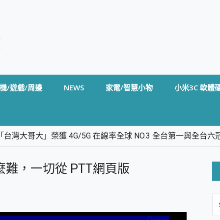
機/遊戲/周邊
NEWS
家電/智慧小物
小米3C 軟體
台灣大哥大」榮獲 4G/5G 在線率全球 NO.3 全台第一與全
卡」開箱評測~ 終結會議紀錄地獄，自動生成摘要報告，200+語言
m BS5 足球君開箱~ 短焦投影機 3千元就能擁有！ 折扣碼在這～
麼難，一切從 PTT網頁版
的 FireCuda X1070 SSD 固態硬碟開箱 評測
線設計 SpotCam Solo Eco 太陽能防水雲端攝影機 SpotCam
S
stige 14 AI+ D3MG-031TW 14吋 開箱評價，AI輕薄商務筆電 Co
FO
alme 16 Pro 開箱評價~ 2 億畫素 LumaColor 影像、持久續航與