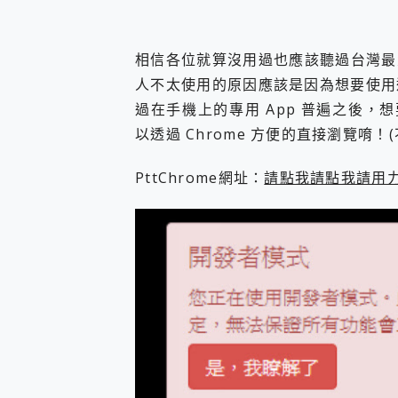
您的專屬AI 助手 Yoga Slim
realme 14 Pro 超硬
iPhone、Apple Watc
相信各位就算沒用過也應該聽過台灣最
動靜皆宜「HUAWEI Fr
人不太使用的原因應該是因為想要使用還
好玩好拍 vivo V50 ~ 口
過在手機上的專用 App 普遍之後，
25種洗烘模式一機搞定! Rob
以透過 Chrome 方便的直接瀏覽唷
給 MSI Claw 系列電競掌機
B&O 精品級音響! Home+
2億 APO蔡司長焦神機降臨~ v
PttChrome網址：
請點我請點我請用
EaseUS Vocal Rem
3 個超值 MHN 飛人工具分享
Locawhere AnyTo 
小體積 40000mAh 超大
97.3% 恢復率，資料救援就是這麼
磁碟系統大風吹 有了 磁碟管理程式
全新 SONY Xperia 
Xiaomi 14 Ultra 開箱
vivo TWS 3e 真
MSI Claw 掌機專屬配件包 
人像旗艦 vivo V30 系