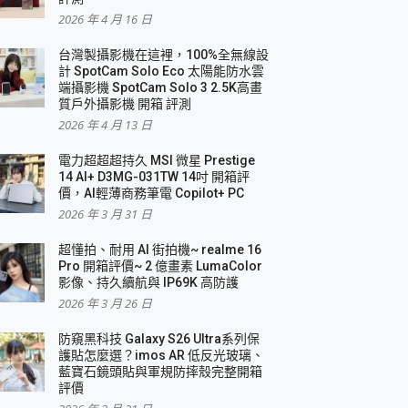
2026 年 4 月 16 日
要！
台灣製攝影機在這裡，100%全無線設
3 in 1可攜摺疊無線充電器 開箱 評測
計 SpotCam Solo Eco 太陽能防水雲
優質
端攝影機 SpotCam Solo 3 2.5K高畫
質戶外攝影機 開箱 評測
2026 年 4 月 13 日
 評測
電力超超超持久 MSI 微星 Prestige
14 AI+ D3MG-031TW 14吋 開箱評
價，AI輕薄商務筆電 Copilot+ PC
2026 年 3 月 31 日
到處走
超懂拍、耐用 AI 街拍機~ realme 16
 開箱 評測
Pro 開箱評價~ 2 億畫素 LumaColor
業界最好的資料救援軟體
影像、持久續航與 IP69K 高防護
2026 年 3 月 26 日
效能~
防窺黑科技 Galaxy S26 Ultra系列保
護貼怎麼選？imos AR 低反光玻璃、
藍寶石鏡頭貼與軍規防摔殼完整開箱
評價
機 vivo V30 Pro