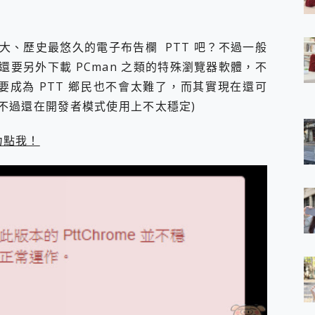
 7 Aura Edition 觸控AI筆電 開箱 評測
軍規、冰感變色實測，realme 14 5G 遊戲戰鬥值爆表，效能x娛樂全都
h、AirPods耳機 三個設備充電一起搞定 ONPRO MagReact™ M3 
大、歷史最悠久的電子布告欄 PTT 吧？不過一般
eeArc」開放式耳掛耳機，無感配戴! 超穩超服貼，音質、通話也很
要另外下載 PCman 之類的特殊瀏覽器軟體，不
袋裡的 Zeiss 潮流攝影棚!
想要成為 PTT 鄉民也不會太難了，而其實現在還可
orock 衣莉莎白 H1 Neo分子篩洗脫烘 AI 滾筒洗衣機
！(不過還在開發者模式使用上不太穩定)
 最完美的家 MSI Nest Docking Station 掌機專屬擴充底座 開箱
 中嘉寬頻 SoundBox 劇院串流盒 開箱 評測
ivo X200 Pro、vivo X200 就是這麼好拍
力點我！
over 免費線上去聲器一鍵去除人聲 人聲 音樂分離 2024 消除人聲推薦
~~ iToolab AnyGo 魔物獵人 Now飛人 ios教學 不出門也可以
寶可夢飛人 AnyTo 不出門也可以飛遍全世界
容量 一次充5個設備 充好充滿 CUKTECH 酷態科 300W 微型充電站
簡單 EaseUS Data Recovery Wizard Free 18.0.0 
 EaseUS Partition Master 就是這麼簡單
1 VI 開箱! 相機實測! 長焦覆蓋更遠更清晰、2日長續航、頂尖影音娛樂
 評測~ 有深度的 Leica 影像旗艦手機! 加碼小旗艦 Xiaomi 14 開箱 評測
無線藍牙耳機智慧降噪升級、音質明亮溫潤，並支援雙設備連接~
來囉 完美保護 MSI Claw A1M-026TW 電競掌機
列 開箱 評測! 首搭蔡司光學鏡頭、攝影棚級柔光環、拍攝功能最好玩的美拍神