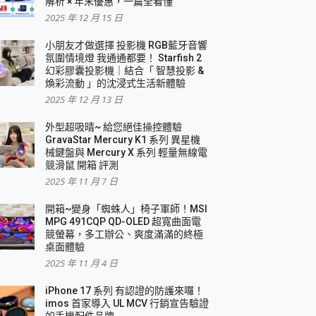
解析 × 年末優惠，一篇全看懂
2025 年 12 月 15 日
小朋友才做選擇 投影機 RGB藍牙音響
氛圍情境燈 我通通都要！ Starfish 2
幻彩膠囊投影機｜結合「 智慧投影 &
煥彩流動 」的沈浸式生活新體驗
2025 年 12 月 13 日
外型超吸晴~ 給您絕佳操控體驗
GravaStar Mercury K1 系列 異星機
械鍵盤與 Mercury X 系列 輕量無線電
競滑鼠 開箱 評測
2025 年 11 月 7 日
開箱~變身「蜘蛛人」椅子軍師！MSI
MPG 491CQP QD-OLED 超寬曲面電
競螢幕，多工辦公、爽度滿滿的終極
桌面體驗
2025 年 11 月 4 日
iPhone 17 系列 有認證的防護來囉！
imos 首家導入 UL MCV 行銷宣告驗證
的手機配件品牌