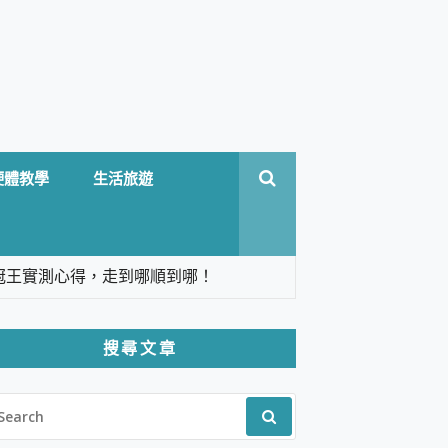
硬體教學
生活旅遊
台六冠王實測心得，走到哪順到哪！
翻譯，旅遊最強搭檔。
搜尋文章
 Solo 3 2.5K高畫質戶外攝影機 開箱 評
EARCH
pilot+ PC
R:
 IP69K 高防護