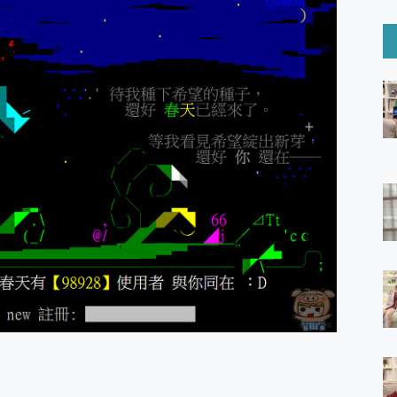
6 Ultra系列保護貼怎麼選？imos AR 低反光玻璃、藍寶石鏡頭
mi Watch 5 開箱 評測
O 聯想 Yoga Book 9 14吋 AI輕薄筆電 開箱 評測
60 系列 與 Moto | Swarovski razr 60 冰藍限定版本 開箱 評測
tion Master 讓您輕鬆的移除與格式化有防寫保護的隨身碟或SD卡
好幫手! VideoProc Converter AI 新版全解析 × 年末優惠
B藍牙音響 氛圍情境燈 我通通都要！ Starfish 2 幻彩膠囊投影
GravaStar Mercury K1 系列 異星機械鍵盤與 Mercury 
！MSI MPG 491CQP QD-OLED 超寬曲面電競螢幕，
證的防護來囉！ imos 首家導入 UL MCV 行銷宣告驗證的手機配件品牌
 爽爽帶回家 歡慶 EaseUS 21 週年到來，「Slogan 海報徵稿活動」
的 ONPRO MagReact MXs2 5000mAh薄型磁吸無線急速行
ON POCKET PRO 穿戴式智慧冷暖調溫裝置 開箱 評測
yGo全新升級，GO Fest 五折優惠嗨翻天！支援 iOS/Android！
 Pro 與 S25 Ultra 誰能滿足全場景拍攝需求？
in AI 智慧錄音膠囊~ 您的AI 秘書已上線 每月免費送你 300分鐘轉
囉！AGI亞奇雷 AI・Gaming・創作儲存方案登場，趕快來AGI亞奇雷
RO MagReact M5 10000mAh 5合1 磁吸無線急速行動電源
電急便｜行動儲能救車電源】 可靠的旅行夥伴！帶給您優異的安全性
「MSI微星 Modern MD272UPSW 27型」 4K IPS 輕薄