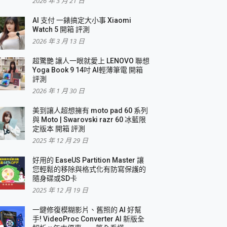
2026 年 3 月 21 日
AI 支付 一錶搞定大小事 Xiaomi
Watch 5 開箱 評測
2026 年 3 月 13 日
盛典
超驚艷 讓人一眼就愛上 LENOVO 聯想
Yoga Book 9 14吋 AI輕薄筆電 開箱
評測
2026 年 1 月 30 日
美到讓人超想擁有 moto pad 60 系列
與 Moto | Swarovski razr 60 冰藍限
定版本 開箱 評測
2025 年 12 月 29 日
好用的 EaseUS Partition Master 讓
您輕鬆的移除與格式化有防寫保護的
隨身碟或SD卡
2025 年 12 月 19 日
一鍵修復模糊影片、舊照的 AI 好幫
手! VideoProc Converter AI 新版全