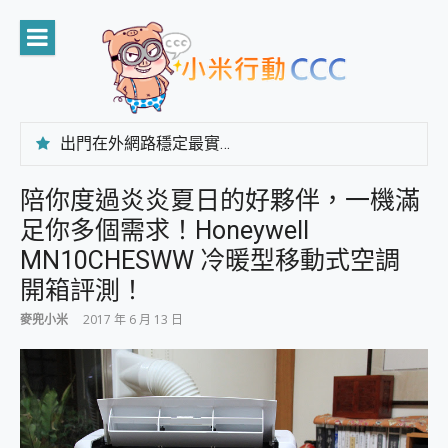
Skip
to
content
出門在外網路穩定最實在 「台灣大哥大」榮獲 4G/5G 在線率全球 NO.3 全台第一與全台六冠王實測心得，走到哪順到哪！
「AUSNAT R1 錄音卡」開箱評測~ 終結會議紀錄地獄，自動生成摘要報告，200+語言翻譯，旅遊最強搭檔。
CP 值天花板~ Bongcom BS5 足球君開箱~ 短焦投影機 3千元就能擁有！ 折扣碼在這～
陪你度過炎炎夏日的好夥伴，一機滿
專為 PC上的 XBOX和掌機設計的 FireCuda X1070 SSD 固態硬碟開箱 評測
足你多個需求！Honeywell
台灣製攝影機在這裡，100%全無線設計 SpotCam Solo Eco 太陽能防水雲端攝影機 SpotCam Solo 3 2.5K高畫質戶外攝影機 開箱 評測
電力超超超持久 MSI 微星 Prestige 14 AI+ D3MG-031TW 14吋 開箱評價，AI輕薄商務筆電 Copilot+ PC
MN10CHESWW 冷暖型移動式空調
超懂拍、耐用 AI 街拍機~ realme 16 Pro 開箱評價~ 2 億畫素 LumaColor 影像、持久續航與 IP69K 高防護
開箱評測！
防窺黑科技 Galaxy S26 Ultra系列保護貼怎麼選？imos AR 低反光玻璃、藍寶石鏡頭貼與軍規防摔殼完整開箱評價
AI 支付 一錶搞定大小事 Xiaomi Watch 5 開箱 評測
麥兜小米
2017 年 6 月 13 日
超驚艷 讓人一眼就愛上 LENOVO 聯想 Yoga Book 9 14吋 AI輕薄筆電 開箱 評測
美到讓人超想擁有 moto pad 60 系列 與 Moto | Swarovski razr 60 冰藍限定版本 開箱 評測
好用的 EaseUS Partition Master 讓您輕鬆的移除與格式化有防寫保護的隨身碟或SD卡
一鍵修復模糊影片、舊照的 AI 好幫手! VideoProc Converter AI 新版全解析 × 年末優惠，一篇全看懂
小朋友才做選擇 投影機 RGB藍牙音響 氛圍情境燈 我通通都要！ Starfish 2 幻彩膠囊投影機｜結合「 智慧投影 & 煥彩流動 」的沈浸式生活新體驗