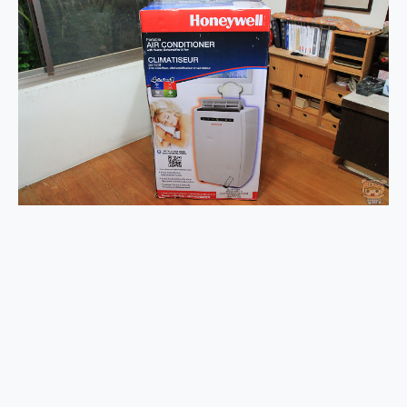
2億 APO蔡司長焦神機降臨~ vivo X200 Pro、vivo X200 就是這麼好拍
EaseUS Vocal Remover 免費線上去聲器一鍵去除人聲 人聲 音樂分離 2024 消除人聲推薦
3 個超值 MHN 飛人工具分享~~ iToolab AnyGo 魔物獵人 Now飛人 ios教學 不出門也可以到處走
Locawhere AnyTo 寶可夢飛人 AnyTo 不出門也可以飛遍全世界
小體積 40000mAh 超大容量 一次充5個設備 充好充滿 CUKTECH 酷態科 300W 微型充電站 開箱 評測
97.3% 恢復率，資料救援就是這麼簡單 EaseUS Data Recovery Wizard Free 18.0.0 業界最好的資料救援軟體
磁碟系統大風吹 有了 磁碟管理程式 EaseUS Partition Master 就是這麼簡單
全新 SONY Xperia 1 VI 開箱! 相機實測! 長焦覆蓋更遠更清晰、2日長續航、頂尖影音娛樂效能~
Xiaomi 14 Ultra 開箱 評測~ 有深度的 Leica 影像旗艦手機! 加碼小旗艦 Xiaomi 14 開箱 評測
vivo TWS 3e 真無線藍牙耳機智慧降噪升級、音質明亮溫潤，並支援雙設備連接~
MSI Claw 掌機專屬配件包 來囉 完美保護 MSI Claw A1M-026TW 電競掌機
人像旗艦 vivo V30 系列 開箱 評測! 首搭蔡司光學鏡頭、攝影棚級柔光環、拍攝功能最好玩的美拍神機 vivo V30 Pro
多個願望一次滿足 超強散熱 微星 MSI Claw A1M-026TW 電競掌機 開箱 評測
一吸完美對位 擁有超強吸力與超好用的隱磁支架 O-ONE MAG 最會吸的行動電源 開箱 評測
OPPO 哈蘇 300mm 專業增距鏡實測：Find X9 Ultra 光學長焦隨手拍，紀錄生活就是這麼簡單
Motorola edge 70 pro 及 moto g37 power上市，登錄在送飛利浦氣炸鍋
近八千元的 Soundcore Liberty 5 Pro Max，有螢幕的耳機會是智商稅嗎?
ASUS Pad 全面應援 Me Time，加碼愛奇藝黃金雙周卡體驗，專案價最低 NT$0 起