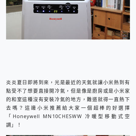
外型超吸晴~ 給您絕佳操控體驗 GravaStar Mercury K1 系列 異星機械鍵盤與 Mercury X 系列 輕量無線電競滑鼠 開箱 評測
開箱~變身「蜘蛛人」椅子軍師！MSI MPG 491CQP QD-OLED 超寬曲面電競螢幕，多工辦公、爽度滿滿的終極桌面體驗
iPhone 17 系列 有認證的防護來囉！ imos 首家導入 UL MCV 行銷宣告驗證的手機配件品牌
DJI Osmo Pocket 3 爽爽帶回家 歡慶 EaseUS 21 週年到來，「Slogan 海報徵稿活動」好康大放送
小巧好吸不擋鏡頭 有Qi2認證的 ONPRO MagReact MXs2 5000mAh薄型磁吸無線急速行動電源 開箱 評測
會走動的冷暖氣 SONY REON POCKET PRO 穿戴式智慧冷暖調溫裝置 開箱 評測
寶可夢飛人外掛iToolab AnyGo全新升級，GO Fest 五折優惠嗨翻天！支援 iOS/Android！
百倍變焦實測~ vivo X200 Pro 與 S25 Ultra 誰能滿足全場景拍攝需求？
超好用的 PLAUD NotePin AI 智慧錄音膠囊~ 您的AI 秘書已上線 每月免費送你 300分鐘轉寫
COMPUTEX 2025 來囉！AGI亞奇雷 AI・Gaming・創作儲存方案登場，趕快來AGI亞奇雷挑戰任務抽 PS5！
自帶線的 有線無線都能充 ONPRO MagReact M5 10000mAh 5合1 磁吸無線急速行動電源 開箱 評測
飛利浦 JS7310 ⚡【電急便｜行動儲能救車電源】 可靠的旅行夥伴！帶給您優異的安全性與強大供電效能
是螢幕也是電視! 一機超多用途「MSI微星 Modern MD272UPSW 27型」 4K IPS 輕薄商用智慧聯網螢幕 開箱 評測
炎炎夏日即將到來，光是最近的天氣就讓小米熱到有
您的專屬AI 助手 Yoga Slim 7 Aura Edition 觸控AI筆電 開箱 評測
點受不了想要直接開冷氣，但是像是廚房或是小米家
realme 14 Pro 超硬軍規、冰感變色實測，realme 14 5G 遊戲戰鬥值爆表，效能x娛樂全都要！
的和室這種沒有安裝冷氣的地方，難道就得一直熱下
iPhone、Apple Watch、AirPods耳機 三個設備充電一起搞定 ONPRO MagReact™ M3 3 in 1可攜摺疊無線充電器 開箱 評測
去嗎？這邊小米推薦給大家一個超棒的好選擇
動靜皆宜「HUAWEI FreeArc」開放式耳掛耳機，無感配戴! 超穩超服貼，音質、通話也很優質
好玩好拍 vivo V50 ~ 口袋裡的 Zeiss 潮流攝影棚!
「Honeywell MN10CHESWW 冷暖型移動式空
25種洗烘模式一機搞定! Roborock 衣莉莎白 H1 Neo分子篩洗脫烘 AI 滾筒洗衣機
調」！
給 MSI Claw 系列電競掌機 最完美的家 MSI Nest Docking Station 掌機專屬擴充底座 開箱 評測
B&O 精品級音響! Home+ 中嘉寬頻 SoundBox 劇院串流盒 開箱 評測