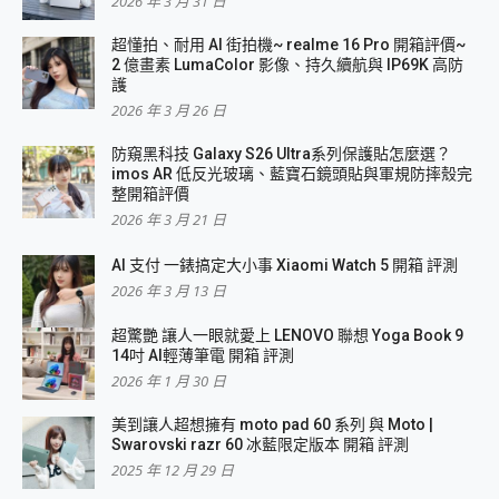
2026 年 3 月 31 日
超懂拍、耐用 AI 街拍機~ realme 16 Pro 開箱評價~
2 億畫素 LumaColor 影像、持久續航與 IP69K 高防
護
2026 年 3 月 26 日
防窺黑科技 Galaxy S26 Ultra系列保護貼怎麼選？
imos AR 低反光玻璃、藍寶石鏡頭貼與軍規防摔殼完
整開箱評價
2026 年 3 月 21 日
AI 支付 一錶搞定大小事 Xiaomi Watch 5 開箱 評測
2026 年 3 月 13 日
超驚艷 讓人一眼就愛上 LENOVO 聯想 Yoga Book 9
14吋 AI輕薄筆電 開箱 評測
2026 年 1 月 30 日
美到讓人超想擁有 moto pad 60 系列 與 Moto |
Swarovski razr 60 冰藍限定版本 開箱 評測
2025 年 12 月 29 日