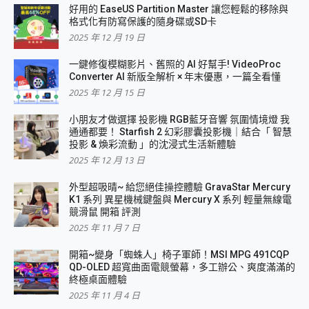
好用的 EaseUS Partition Master 讓您輕鬆的移除與
格式化有防寫保護的隨身碟或SD卡
2025 年 12 月 19 日
一鍵修復模糊影片、舊照的 AI 好幫手! VideoProc
Converter AI 新版全解析 × 年末優惠，一篇全看懂
2025 年 12 月 15 日
小朋友才做選擇 投影機 RGB藍牙音響 氛圍情境燈 我
通通都要！ Starfish 2 幻彩膠囊投影機｜結合「 智慧
投影 & 煥彩流動 」的沈浸式生活新體驗
2025 年 12 月 13 日
外型超吸晴~ 給您絕佳操控體驗 GravaStar Mercury
K1 系列 異星機械鍵盤與 Mercury X 系列 輕量無線電
競滑鼠 開箱 評測
2025 年 11 月 7 日
開箱~變身「蜘蛛人」椅子軍師！MSI MPG 491CQP
QD-OLED 超寬曲面電競螢幕，多工辦公、爽度滿滿的
終極桌面體驗
2025 年 11 月 4 日