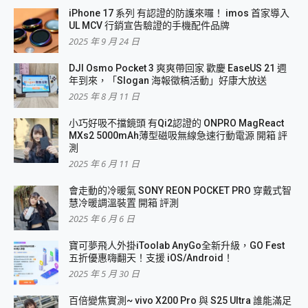
iPhone 17 系列 有認證的防護來囉！ imos 首家導入
UL MCV 行銷宣告驗證的手機配件品牌
2025 年 9 月 24 日
DJI Osmo Pocket 3 爽爽帶回家 歡慶 EaseUS 21 週
年到來，「Slogan 海報徵稿活動」好康大放送
2025 年 8 月 11 日
小巧好吸不擋鏡頭 有Qi2認證的 ONPRO MagReact
MXs2 5000mAh薄型磁吸無線急速行動電源 開箱 評
測
2025 年 6 月 11 日
會走動的冷暖氣 SONY REON POCKET PRO 穿戴式智
慧冷暖調溫裝置 開箱 評測
2025 年 6 月 6 日
寶可夢飛人外掛iToolab AnyGo全新升級，GO Fest
五折優惠嗨翻天！支援 iOS/Android！
2025 年 5 月 30 日
百倍變焦實測~ vivo X200 Pro 與 S25 Ultra 誰能滿足