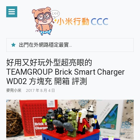
Skip
to
content
出門在外網路穩定最實在 「台灣大哥大」榮獲 4G/5G 在線率全球 NO.3 全台第一與全台六冠王實測心得，走到哪順到哪！
「AUSNAT R1 錄音卡」開箱評測~ 終結會議紀錄地獄，自動生成摘要報告，200+語言翻譯，旅遊最強搭檔。
CP 值天花板~ Bongcom BS5 足球君開箱~ 短焦投影機 3千元就能擁有！ 折扣碼在這～
好用又好玩外型超亮眼的
專為 PC上的 XBOX和掌機設計的 FireCuda X1070 SSD 固態硬碟開箱 評測
TEAMGROUP Brick Smart Charger
台灣製攝影機在這裡，100%全無線設計 SpotCam Solo Eco 太陽能防水雲端攝影機 SpotCam Solo 3 2.5K高畫質戶外攝影機 開箱 評測
電力超超超持久 MSI 微星 Prestige 14 AI+ D3MG-031TW 14吋 開箱評價，AI輕薄商務筆電 Copilot+ PC
WD02 方塊充 開箱 評測
超懂拍、耐用 AI 街拍機~ realme 16 Pro 開箱評價~ 2 億畫素 LumaColor 影像、持久續航與 IP69K 高防護
麥兜小米
2017 年 8 月 4 日
防窺黑科技 Galaxy S26 Ultra系列保護貼怎麼選？imos AR 低反光玻璃、藍寶石鏡頭貼與軍規防摔殼完整開箱評價
AI 支付 一錶搞定大小事 Xiaomi Watch 5 開箱 評測
超驚艷 讓人一眼就愛上 LENOVO 聯想 Yoga Book 9 14吋 AI輕薄筆電 開箱 評測
美到讓人超想擁有 moto pad 60 系列 與 Moto | Swarovski razr 60 冰藍限定版本 開箱 評測
好用的 EaseUS Partition Master 讓您輕鬆的移除與格式化有防寫保護的隨身碟或SD卡
一鍵修復模糊影片、舊照的 AI 好幫手! VideoProc Converter AI 新版全解析 × 年末優惠，一篇全看懂
小朋友才做選擇 投影機 RGB藍牙音響 氛圍情境燈 我通通都要！ Starfish 2 幻彩膠囊投影機｜結合「 智慧投影 & 煥彩流動 」的沈浸式生活新體驗