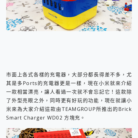
外型超吸晴~ 給您絕佳操控體驗 GravaStar Mercury K1 系列 異星機械鍵盤與 Mercury X 系列 輕量無線電競滑鼠 開箱 評測
開箱~變身「蜘蛛人」椅子軍師！MSI MPG 491CQP QD-OLED 超寬曲面電競螢幕，多工辦公、爽度滿滿的終極桌面體驗
iPhone 17 系列 有認證的防護來囉！ imos 首家導入 UL MCV 行銷宣告驗證的手機配件品牌
DJI Osmo Pocket 3 爽爽帶回家 歡慶 EaseUS 21 週年到來，「Slogan 海報徵稿活動」好康大放送
小巧好吸不擋鏡頭 有Qi2認證的 ONPRO MagReact MXs2 5000mAh薄型磁吸無線急速行動電源 開箱 評測
會走動的冷暖氣 SONY REON POCKET PRO 穿戴式智慧冷暖調溫裝置 開箱 評測
寶可夢飛人外掛iToolab AnyGo全新升級，GO Fest 五折優惠嗨翻天！支援 iOS/Android！
百倍變焦實測~ vivo X200 Pro 與 S25 Ultra 誰能滿足全場景拍攝需求？
超好用的 PLAUD NotePin AI 智慧錄音膠囊~ 您的AI 秘書已上線 每月免費送你 300分鐘轉寫
COMPUTEX 2025 來囉！AGI亞奇雷 AI・Gaming・創作儲存方案登場，趕快來AGI亞奇雷挑戰任務抽 PS5！
自帶線的 有線無線都能充 ONPRO MagReact M5 10000mAh 5合1 磁吸無線急速行動電源 開箱 評測
市面上各式各樣的充電器，大部分都長得差不多，尤
飛利浦 JS7310 ⚡【電急便｜行動儲能救車電源】 可靠的旅行夥伴！帶給您優異的安全性與強大供電效能
是螢幕也是電視! 一機超多用途「MSI微星 Modern MD272UPSW 27型」 4K IPS 輕薄商用智慧聯網螢幕 開箱 評測
其是多Ports的充電器更是一樣，現在小米就來介紹
您的專屬AI 助手 Yoga Slim 7 Aura Edition 觸控AI筆電 開箱 評測
一款相當漂亮，讓人看過一次就不會忘記它！這款除
realme 14 Pro 超硬軍規、冰感變色實測，realme 14 5G 遊戲戰鬥值爆表，效能x娛樂全都要！
了外型亮眼之外，同時更有好玩的功能，現在就讓小
iPhone、Apple Watch、AirPods耳機 三個設備充電一起搞定 ONPRO MagReact™ M3 3 in 1可攜摺疊無線充電器 開箱 評測
米來為大家介紹這款由TEAMGROUP所推出的Brick
動靜皆宜「HUAWEI FreeArc」開放式耳掛耳機，無感配戴! 超穩超服貼，音質、通話也很優質
好玩好拍 vivo V50 ~ 口袋裡的 Zeiss 潮流攝影棚!
Smart Charger WD02 方塊充。
25種洗烘模式一機搞定! Roborock 衣莉莎白 H1 Neo分子篩洗脫烘 AI 滾筒洗衣機
給 MSI Claw 系列電競掌機 最完美的家 MSI Nest Docking Station 掌機專屬擴充底座 開箱 評測
B&O 精品級音響! Home+ 中嘉寬頻 SoundBox 劇院串流盒 開箱 評測