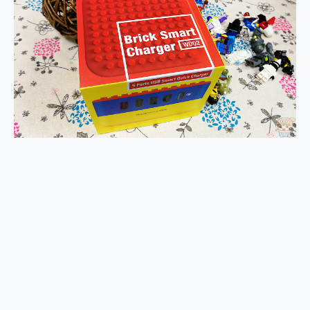
2億 APO蔡司長焦神機降臨~ vivo X200 Pro、vivo X200 就是這麼好拍
EaseUS Vocal Remover 免費線上去聲器一鍵去除人聲 人聲 音樂分離 2024 消除人聲推薦
3 個超值 MHN 飛人工具分享~~ iToolab AnyGo 魔物獵人 Now飛人 ios教學 不出門也可以到處走
Locawhere AnyTo 寶可夢飛人 AnyTo 不出門也可以飛遍全世界
小體積 40000mAh 超大容量 一次充5個設備 充好充滿 CUKTECH 酷態科 300W 微型充電站 開箱 評測
97.3% 恢復率，資料救援就是這麼簡單 EaseUS Data Recovery Wizard Free 18.0.0 業界最好的資料救援軟體
磁碟系統大風吹 有了 磁碟管理程式 EaseUS Partition Master 就是這麼簡單
全新 SONY Xperia 1 VI 開箱! 相機實測! 長焦覆蓋更遠更清晰、2日長續航、頂尖影音娛樂效能~
Xiaomi 14 Ultra 開箱 評測~ 有深度的 Leica 影像旗艦手機! 加碼小旗艦 Xiaomi 14 開箱 評測
vivo TWS 3e 真無線藍牙耳機智慧降噪升級、音質明亮溫潤，並支援雙設備連接~
MSI Claw 掌機專屬配件包 來囉 完美保護 MSI Claw A1M-026TW 電競掌機
人像旗艦 vivo V30 系列 開箱 評測! 首搭蔡司光學鏡頭、攝影棚級柔光環、拍攝功能最好玩的美拍神機 vivo V30 Pro
多個願望一次滿足 超強散熱 微星 MSI Claw A1M-026TW 電競掌機 開箱 評測
一吸完美對位 擁有超強吸力與超好用的隱磁支架 O-ONE MAG 最會吸的行動電源 開箱 評測
OPPO 哈蘇 300mm 專業增距鏡實測：Find X9 Ultra 光學長焦隨手拍，紀錄生活就是這麼簡單
Motorola edge 70 pro 及 moto g37 power上市，登錄在送飛利浦氣炸鍋
近八千元的 Soundcore Liberty 5 Pro Max，有螢幕的耳機會是智商稅嗎?
ASUS Pad 全面應援 Me Time，加碼愛奇藝黃金雙周卡體驗，專案價最低 NT$0 起