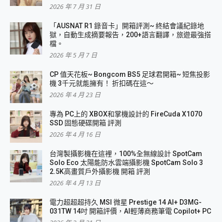
2026 年 7 月 31 日
「AUSNAT R1 錄音卡」開箱評測~ 終結會議紀錄地
獄，自動生成摘要報告，200+語言翻譯，旅遊最強搭
檔。
2026 年 5 月 7 日
CP 值天花板~ Bongcom BS5 足球君開箱~ 短焦投影
機 3千元就能擁有！ 折扣碼在這～
2026 年 4 月 23 日
專為 PC上的 XBOX和掌機設計的 FireCuda X1070
SSD 固態硬碟開箱 評測
2026 年 4 月 16 日
台灣製攝影機在這裡，100%全無線設計 SpotCam
Solo Eco 太陽能防水雲端攝影機 SpotCam Solo 3
2.5K高畫質戶外攝影機 開箱 評測
2026 年 4 月 13 日
電力超超超持久 MSI 微星 Prestige 14 AI+ D3MG-
031TW 14吋 開箱評價，AI輕薄商務筆電 Copilot+ PC