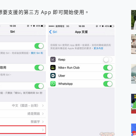
 MSI Claw A1M-026TW 電競掌機 開箱 評測
與超好用的隱磁支架 O-ONE MAG 最會吸的行動電源 開箱 評測
想要支援的第三方 App 即可開始使用。
業增距鏡實測：Find X9 Ultra 光學長焦隨手拍，紀錄生活就是這麼
ro 及 moto g37 power上市，登錄在送飛利浦氣炸鍋
iberty 5 Pro Max，有螢幕的耳機會是智商稅嗎?
e Time，加碼愛奇藝黃金雙周卡體驗，專案價最低 NT$0 起