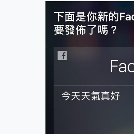
防窺黑科技 Galaxy S2
AI 支付 一錶搞定大小事 Xiao
超驚艷 讓人一眼就愛上 LENOV
美到讓人超想擁有 moto pad 
好用的 EaseUS Parti
一鍵修復模糊影片、舊照的 AI 
小朋友才做選擇 投影機 RG
式生活新體驗
外型超吸晴~ 給您絕佳操控體驗 
開箱~變身「蜘蛛人」椅子軍師
iPhone 17 系列 有認
DJI Osmo Pocket 3
小巧好吸不擋鏡頭 有Qi2認證
會走動的冷暖氣 SONY RE
寶可夢飛人外掛iToolab An
百倍變焦實測~ vivo X200
超好用的 PLAUD NoteP
COMPUTEX 2025 來
自帶線的 有線無線都能充 ONP
飛利浦 JS7310 ⚡【
是螢幕也是電視! 一機超多用途