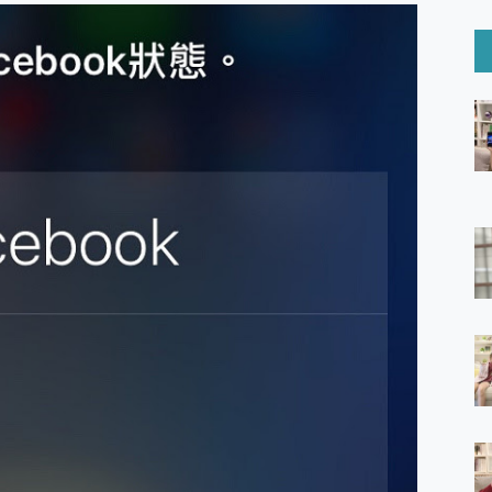
6 Ultra系列保護貼怎麼選？imos AR 低反光玻璃、藍寶石鏡頭
mi Watch 5 開箱 評測
O 聯想 Yoga Book 9 14吋 AI輕薄筆電 開箱 評測
60 系列 與 Moto | Swarovski razr 60 冰藍限定版本 開箱 評測
tion Master 讓您輕鬆的移除與格式化有防寫保護的隨身碟或SD卡
好幫手! VideoProc Converter AI 新版全解析 × 年末優惠
B藍牙音響 氛圍情境燈 我通通都要！ Starfish 2 幻彩膠囊投影
GravaStar Mercury K1 系列 異星機械鍵盤與 Mercury 
！MSI MPG 491CQP QD-OLED 超寬曲面電競螢幕，
證的防護來囉！ imos 首家導入 UL MCV 行銷宣告驗證的手機配件品牌
 爽爽帶回家 歡慶 EaseUS 21 週年到來，「Slogan 海報徵稿活動」
的 ONPRO MagReact MXs2 5000mAh薄型磁吸無線急速行
ON POCKET PRO 穿戴式智慧冷暖調溫裝置 開箱 評測
yGo全新升級，GO Fest 五折優惠嗨翻天！支援 iOS/Android！
 Pro 與 S25 Ultra 誰能滿足全場景拍攝需求？
in AI 智慧錄音膠囊~ 您的AI 秘書已上線 每月免費送你 300分鐘轉
囉！AGI亞奇雷 AI・Gaming・創作儲存方案登場，趕快來AGI亞奇雷
RO MagReact M5 10000mAh 5合1 磁吸無線急速行動電源
電急便｜行動儲能救車電源】 可靠的旅行夥伴！帶給您優異的安全性
「MSI微星 Modern MD272UPSW 27型」 4K IPS 輕薄