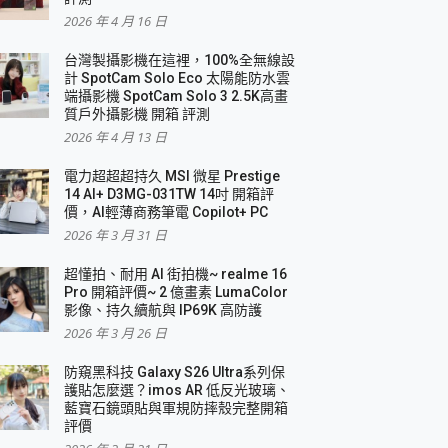
2026 年 4 月 16 日
要！
台灣製攝影機在這裡，100%全無線設
3 in 1可攜摺疊無線充電器 開箱 評測
計 SpotCam Solo Eco 太陽能防水雲
優質
端攝影機 SpotCam Solo 3 2.5K高畫
質戶外攝影機 開箱 評測
2026 年 4 月 13 日
 評測
電力超超超持久 MSI 微星 Prestige
14 AI+ D3MG-031TW 14吋 開箱評
價，AI輕薄商務筆電 Copilot+ PC
2026 年 3 月 31 日
到處走
超懂拍、耐用 AI 街拍機~ realme 16
 開箱 評測
Pro 開箱評價~ 2 億畫素 LumaColor
業界最好的資料救援軟體
影像、持久續航與 IP69K 高防護
2026 年 3 月 26 日
效能~
防窺黑科技 Galaxy S26 Ultra系列保
護貼怎麼選？imos AR 低反光玻璃、
藍寶石鏡頭貼與軍規防摔殼完整開箱
評價
機 vivo V30 Pro