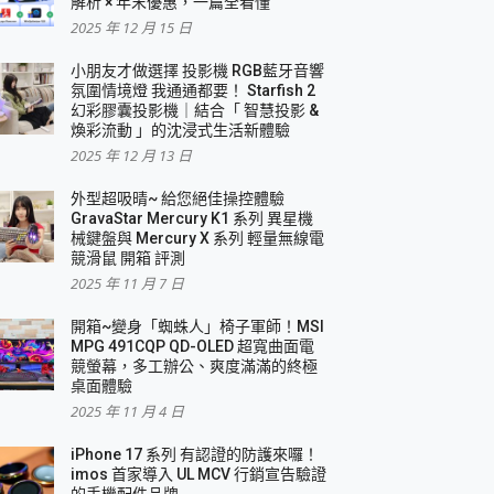
解析 × 年末優惠，一篇全看懂
2025 年 12 月 15 日
小朋友才做選擇 投影機 RGB藍牙音響
氛圍情境燈 我通通都要！ Starfish 2
幻彩膠囊投影機｜結合「 智慧投影 &
煥彩流動 」的沈浸式生活新體驗
2025 年 12 月 13 日
外型超吸晴~ 給您絕佳操控體驗
GravaStar Mercury K1 系列 異星機
械鍵盤與 Mercury X 系列 輕量無線電
競滑鼠 開箱 評測
2025 年 11 月 7 日
開箱~變身「蜘蛛人」椅子軍師！MSI
MPG 491CQP QD-OLED 超寬曲面電
競螢幕，多工辦公、爽度滿滿的終極
桌面體驗
2025 年 11 月 4 日
iPhone 17 系列 有認證的防護來囉！
imos 首家導入 UL MCV 行銷宣告驗證
的手機配件品牌