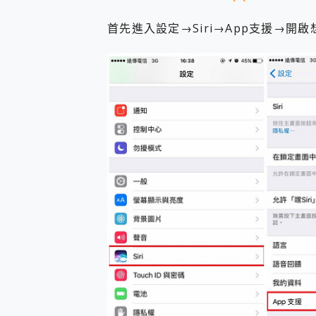
多個願望一次滿足 超強散熱 微星
一吸完美對位 擁有超強吸力
首先進入設定→Siri→App支援→開啟
OPPO 哈蘇 300mm 專
Motorola edge 70 p
近八千元的 Soundcore L
ASUS Pad 全面應援 M