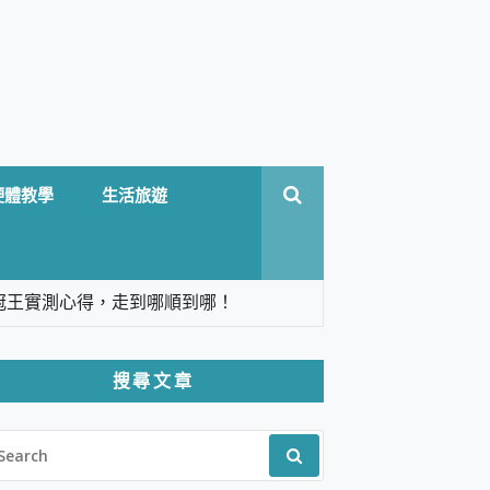
硬體教學
生活旅遊
台六冠王實測心得，走到哪順到哪！
翻譯，旅遊最強搭檔。
搜尋文章
 Solo 3 2.5K高畫質戶外攝影機 開箱 評
EARCH
pilot+ PC
R:
 IP69K 高防護