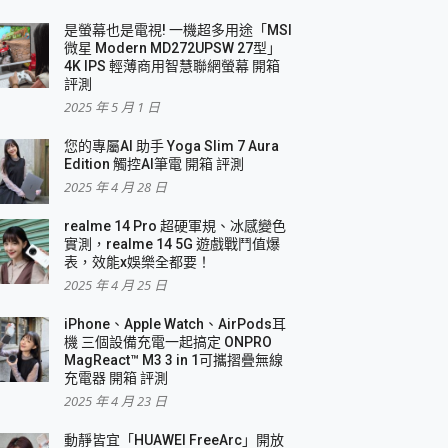
是螢幕也是電視! 一機超多用途「MSI
微星 Modern MD272UPSW 27型」
4K IPS 輕薄商用智慧聯網螢幕 開箱
評測
2025 年 5 月 1 日
您的專屬AI 助手 Yoga Slim 7 Aura
Edition 觸控AI筆電 開箱 評測
2025 年 4 月 28 日
realme 14 Pro 超硬軍規、冰感變色
實測，realme 14 5G 遊戲戰鬥值爆
表，效能x娛樂全都要！
2025 年 4 月 25 日
iPhone、Apple Watch、AirPods耳
機 三個設備充電一起搞定 ONPRO
MagReact™ M3 3 in 1可攜摺疊無線
充電器 開箱 評測
2025 年 4 月 23 日
動靜皆宜「HUAWEI FreeArc」開放