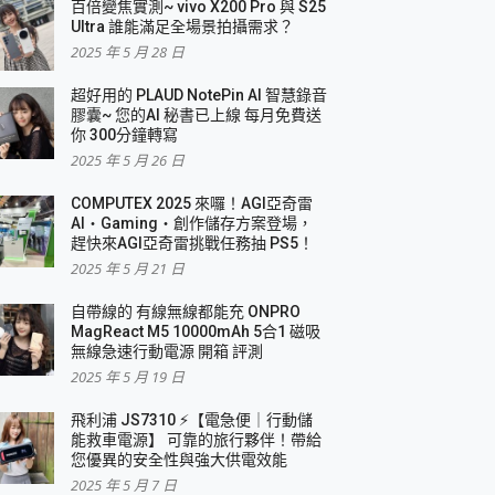
百倍變焦實測~ vivo X200 Pro 與 S25
Ultra 誰能滿足全場景拍攝需求？
2025 年 5 月 28 日
超好用的 PLAUD NotePin AI 智慧錄音
膠囊~ 您的AI 秘書已上線 每月免費送
你 300分鐘轉寫
2025 年 5 月 26 日
COMPUTEX 2025 來囉！AGI亞奇雷
AI・Gaming・創作儲存方案登場，
趕快來AGI亞奇雷挑戰任務抽 PS5！
2025 年 5 月 21 日
自帶線的 有線無線都能充 ONPRO
MagReact M5 10000mAh 5合1 磁吸
無線急速行動電源 開箱 評測
2025 年 5 月 19 日
飛利浦 JS7310 ⚡【電急便｜行動儲
能救車電源】 可靠的旅行夥伴！帶給
您優異的安全性與強大供電效能
2025 年 5 月 7 日