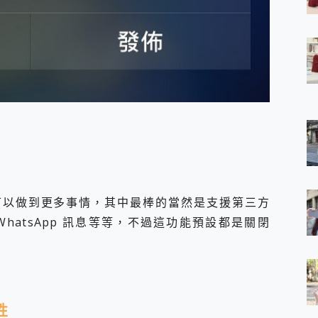
 7 Aura Edition 觸控AI筆電 開箱 評測
軍規、冰感變色實測，realme 14 5G 遊戲戰鬥值爆表，效能x娛樂全都
h、AirPods耳機 三個設備充電一起搞定 ONPRO MagReact™ M3 
eeArc」開放式耳掛耳機，無感配戴! 超穩超服貼，音質、通話也很
袋裡的 Zeiss 潮流攝影棚!
orock 衣莉莎白 H1 Neo分子篩洗脫烘 AI 滾筒洗衣機
 最完美的家 MSI Nest Docking Station 掌機專屬擴充底座 開箱
 中嘉寬頻 SoundBox 劇院串流盒 開箱 評測
ivo X200 Pro、vivo X200 就是這麼好拍
over 免費線上去聲器一鍵去除人聲 人聲 音樂分離 2024 消除人聲推薦
~~ iToolab AnyGo 魔物獵人 Now飛人 ios教學 不出門也可以
寶可夢飛人 AnyTo 不出門也可以飛遍全世界
容量 一次充5個設備 充好充滿 CUKTECH 酷態科 300W 微型充電站
Siri 可以做到更多事情，其中最棒的當然是支援第三方
簡單 EaseUS Data Recovery Wizard Free 18.0.0 
 WhatsApp 訊息等等，不過這功能預設都是關閉
 EaseUS Partition Master 就是這麼簡單
1 VI 開箱! 相機實測! 長焦覆蓋更遠更清晰、2日長續航、頂尖影音娛樂
 評測~ 有深度的 Leica 影像旗艦手機! 加碼小旗艦 Xiaomi 14 開箱 評測
無線藍牙耳機智慧降噪升級、音質明亮溫潤，並支援雙設備連接~
來囉 完美保護 MSI Claw A1M-026TW 電競掌機
性
列 開箱 評測! 首搭蔡司光學鏡頭、攝影棚級柔光環、拍攝功能最好玩的美拍神