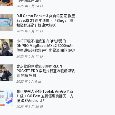
2025 年 9 月 24 日
DJI Osmo Pocket 3 爽爽帶回家 歡慶
EaseUS 21 週年到來，「Slogan 海
報徵稿活動」好康大放送
2025 年 8 月 11 日
小巧好吸不擋鏡頭 有Qi2認證的
ONPRO MagReact MXs2 5000mAh
薄型磁吸無線急速行動電源 開箱 評測
2025 年 6 月 11 日
會走動的冷暖氣 SONY REON
POCKET PRO 穿戴式智慧冷暖調溫裝
置 開箱 評測
2025 年 6 月 6 日
寶可夢飛人外掛iToolab AnyGo全新
升級，GO Fest 五折優惠嗨翻天！支
援 iOS/Android！
2025 年 5 月 30 日