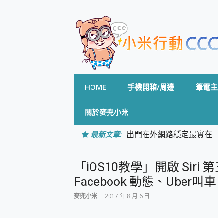
Skip
to
content
HOME
手機開箱/周邊
筆電主
關於麥兜小米
最新文章:
出門在外網路穩定最實在 「
「AUSNAT R1 錄音
CP 值天花板~ Bongco
「iOS10教學」開啟 Siri
專為 PC上的 XBOX和掌機設計
台灣製攝影機在這裡，100%全無
Facebook 動態、Uber
測
麥兜小米
2017 年 8 月 6 日
電力超超超持久 MSI 微星 Pre
超懂拍、耐用 AI 街拍機~ re