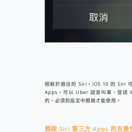
您的專屬AI 助手 Yoga Slim
realme 14 Pro 超硬
iPhone、Apple Watc
動靜皆宜「HUAWEI Fr
好玩好拍 vivo V50 ~ 口
25種洗烘模式一機搞定! Rob
給 MSI Claw 系列電競掌機
B&O 精品級音響! Home+
2億 APO蔡司長焦神機降臨~ v
EaseUS Vocal Rem
3 個超值 MHN 飛人工具分享
Locawhere AnyTo 
小體積 40000mAh 超大
相較於過往的 Siri，iOS 10 的 
97.3% 恢復率，資料救援就是這麼
Apps，可以 Uber 語音叫車、發送
磁碟系統大風吹 有了 磁碟管理程式
的，必須到設定中開啟才能使用。
全新 SONY Xperia 
Xiaomi 14 Ultra 開箱
vivo TWS 3e 真
MSI Claw 掌機專屬配件包 
開啟 Siri 第三方 Apps 的支援
人像旗艦 vivo V30 系