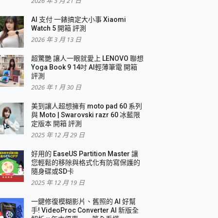
2026 年 3 月 21 日
AI 支付 一錶搞定大小事 Xiaomi
簡單
Watch 5 開箱 評測
2026 年 3 月 13 日
超驚艷 讓人一眼就愛上 LENOVO 聯想
Yoga Book 9 14吋 AI輕薄筆電 開箱
評測
2026 年 1 月 30 日
美到讓人超想擁有 moto pad 60 系列
與 Moto | Swarovski razr 60 冰藍限
定版本 開箱 評測
2025 年 12 月 29 日
好用的 EaseUS Partition Master 讓
您輕鬆的移除與格式化有防寫保護的
隨身碟或SD卡
2025 年 12 月 19 日
一鍵修復模糊影片、舊照的 AI 好幫
手! VideoProc Converter AI 新版全