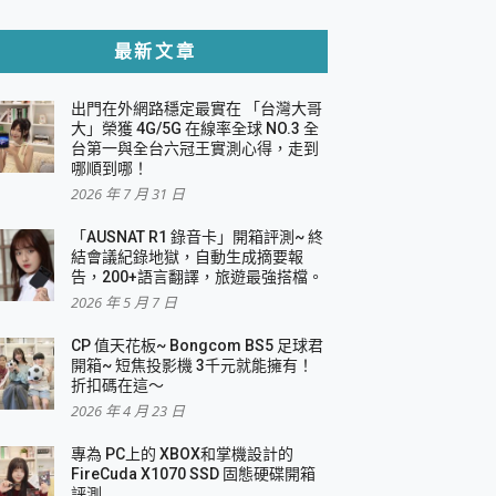
貼與軍規防摔殼完整開箱評價
最新文章
出門在外網路穩定最實在 「台灣大哥
，一篇全看懂
大」榮獲 4G/5G 在線率全球 NO.3 全
台第一與全台六冠王實測心得，走到
機｜結合「 智慧投影 & 煥彩流動 」的沈浸
哪順到哪！
2026 年 7 月 31 日
X 系列 輕量無線電競滑鼠 開箱 評測
多工辦公、爽度滿滿的終極桌面體驗
「AUSNAT R1 錄音卡」開箱評測~ 終
結會議紀錄地獄，自動生成摘要報
好康大放送
告，200+語言翻譯，旅遊最強搭檔。
動電源 開箱 評測
2026 年 5 月 7 日
CP 值天花板~ Bongcom BS5 足球君
開箱~ 短焦投影機 3千元就能擁有！
折扣碼在這～
寫
2026 年 4 月 23 日
挑戰任務抽 PS5！
 開箱 評測
專為 PC上的 XBOX和掌機設計的
與強大供電效能
FireCuda X1070 SSD 固態硬碟開箱
商用智慧聯網螢幕 開箱 評測
評測