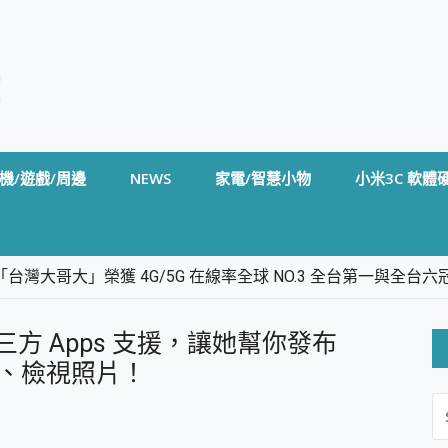
機/遊戲/周邊
NEWS
家電/智慧小物
小米3C 軟體
台灣大哥大」榮獲 4G/5G 在線率全球 NO.3 全台第一與全
卡」開箱評測~ 終結會議紀錄地獄，自動生成摘要報告，200+語言
m BS5 足球君開箱~ 短焦投影機 3千元就能擁有！ 折扣碼在這～
 第三方 Apps 支援，讓她幫你發布
的 FireCuda X1070 SSD 固態硬碟開箱 評測
線設計 SpotCam Solo Eco 太陽能防水雲端攝影機 SpotCam
叫車、檢視照片！
S
stige 14 AI+ D3MG-031TW 14吋 開箱評價，AI輕薄商務筆電 Co
FO
alme 16 Pro 開箱評價~ 2 億畫素 LumaColor 影像、持久續航與