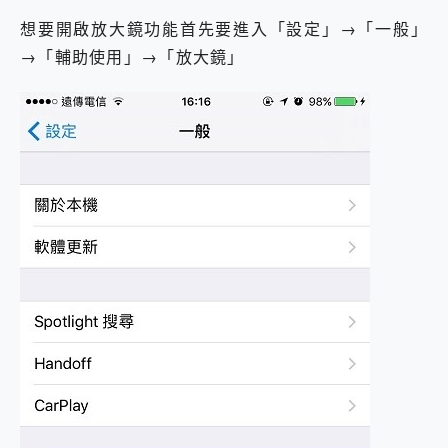
2億 APO蔡司長焦神機降臨~ vivo X200 Pro、vivo X200 就是這麼好拍
想要開啟放大鏡功能首先要進入「設定」→「一般」
EaseUS Vocal Remover 免費線上去聲器一鍵去除人聲 人聲 音樂分離 2024 消除人聲推薦
→「輔助使用」→「放大鏡」
3 個超值 MHN 飛人工具分享~~ iToolab AnyGo 魔物獵人 Now飛人 ios教學 不出門也可以到處走
Locawhere AnyTo 寶可夢飛人 AnyTo 不出門也可以飛遍全世界
小體積 40000mAh 超大容量 一次充5個設備 充好充滿 CUKTECH 酷態科 300W 微型充電站 開箱 評測
97.3% 恢復率，資料救援就是這麼簡單 EaseUS Data Recovery Wizard Free 18.0.0 業界最好的資料救援軟體
磁碟系統大風吹 有了 磁碟管理程式 EaseUS Partition Master 就是這麼簡單
全新 SONY Xperia 1 VI 開箱! 相機實測! 長焦覆蓋更遠更清晰、2日長續航、頂尖影音娛樂效能~
Xiaomi 14 Ultra 開箱 評測~ 有深度的 Leica 影像旗艦手機! 加碼小旗艦 Xiaomi 14 開箱 評測
vivo TWS 3e 真無線藍牙耳機智慧降噪升級、音質明亮溫潤，並支援雙設備連接~
MSI Claw 掌機專屬配件包 來囉 完美保護 MSI Claw A1M-026TW 電競掌機
人像旗艦 vivo V30 系列 開箱 評測! 首搭蔡司光學鏡頭、攝影棚級柔光環、拍攝功能最好玩的美拍神機 vivo V30 Pro
多個願望一次滿足 超強散熱 微星 MSI Claw A1M-026TW 電競掌機 開箱 評測
一吸完美對位 擁有超強吸力與超好用的隱磁支架 O-ONE MAG 最會吸的行動電源 開箱 評測
Motorola edge 70 pro 及 moto g37 power上市，登錄在送飛利浦氣炸鍋
近八千元的 Soundcore Liberty 5 Pro Max，有螢幕的耳機會是智商稅嗎?
ASUS Pad 全面應援 Me Time，加碼愛奇藝黃金雙周卡體驗，專案價最低 NT$0 起
榮耀 HONOR 600 Pro x MOLLY Limited Edition 限量版開賣，攜手味全龍進駐大巨蛋萬人盛典