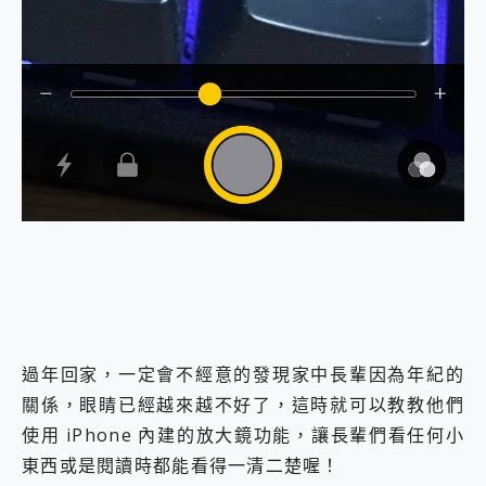
外型超吸晴~ 給您絕佳操控體驗 GravaStar Mercury K1 系列 異星機械鍵盤與 Mercury X 系列 輕量無線電競滑鼠 開箱 評測
開箱~變身「蜘蛛人」椅子軍師！MSI MPG 491CQP QD-OLED 超寬曲面電競螢幕，多工辦公、爽度滿滿的終極桌面體驗
iPhone 17 系列 有認證的防護來囉！ imos 首家導入 UL MCV 行銷宣告驗證的手機配件品牌
DJI Osmo Pocket 3 爽爽帶回家 歡慶 EaseUS 21 週年到來，「Slogan 海報徵稿活動」好康大放送
小巧好吸不擋鏡頭 有Qi2認證的 ONPRO MagReact MXs2 5000mAh薄型磁吸無線急速行動電源 開箱 評測
會走動的冷暖氣 SONY REON POCKET PRO 穿戴式智慧冷暖調溫裝置 開箱 評測
寶可夢飛人外掛iToolab AnyGo全新升級，GO Fest 五折優惠嗨翻天！支援 iOS/Android！
百倍變焦實測~ vivo X200 Pro 與 S25 Ultra 誰能滿足全場景拍攝需求？
超好用的 PLAUD NotePin AI 智慧錄音膠囊~ 您的AI 秘書已上線 每月免費送你 300分鐘轉寫
COMPUTEX 2025 來囉！AGI亞奇雷 AI・Gaming・創作儲存方案登場，趕快來AGI亞奇雷挑戰任務抽 PS5！
自帶線的 有線無線都能充 ONPRO MagReact M5 10000mAh 5合1 磁吸無線急速行動電源 開箱 評測
飛利浦 JS7310 ⚡【電急便｜行動儲能救車電源】 可靠的旅行夥伴！帶給您優異的安全性與強大供電效能
是螢幕也是電視! 一機超多用途「MSI微星 Modern MD272UPSW 27型」 4K IPS 輕薄商用智慧聯網螢幕 開箱 評測
您的專屬AI 助手 Yoga Slim 7 Aura Edition 觸控AI筆電 開箱 評測
realme 14 Pro 超硬軍規、冰感變色實測，realme 14 5G 遊戲戰鬥值爆表，效能x娛樂全都要！
iPhone、Apple Watch、AirPods耳機 三個設備充電一起搞定 ONPRO MagReact™ M3 3 in 1可攜摺疊無線充電器 開箱 評測
過年回家，一定會不經意的發現家中長輩因為年紀的
動靜皆宜「HUAWEI FreeArc」開放式耳掛耳機，無感配戴! 超穩超服貼，音質、通話也很優質
關係，眼睛已經越來越不好了，這時就可以教教他們
好玩好拍 vivo V50 ~ 口袋裡的 Zeiss 潮流攝影棚!
使用 iPhone 內建的放大鏡功能，讓長輩們看任何小
25種洗烘模式一機搞定! Roborock 衣莉莎白 H1 Neo分子篩洗脫烘 AI 滾筒洗衣機
給 MSI Claw 系列電競掌機 最完美的家 MSI Nest Docking Station 掌機專屬擴充底座 開箱 評測
東西或是閱讀時都能看得一清二楚喔！
B&O 精品級音響! Home+ 中嘉寬頻 SoundBox 劇院串流盒 開箱 評測