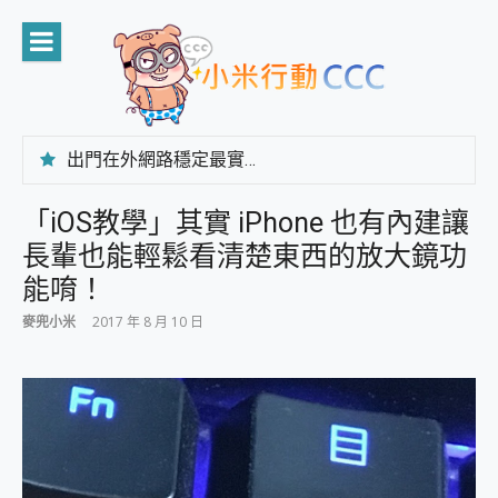
Skip
to
content
出門在外網路穩定最實在 「台灣大哥大」榮獲 4G/5G 在線率全球 NO.3 全台第一與全台六冠王實測心得，走到哪順到哪！
「AUSNAT R1 錄音卡」開箱評測~ 終結會議紀錄地獄，自動生成摘要報告，200+語言翻譯，旅遊最強搭檔。
CP 值天花板~ Bongcom BS5 足球君開箱~ 短焦投影機 3千元就能擁有！ 折扣碼在這～
「iOS教學」其實 iPhone 也有內建讓
專為 PC上的 XBOX和掌機設計的 FireCuda X1070 SSD 固態硬碟開箱 評測
長輩也能輕鬆看清楚東西的放大鏡功
台灣製攝影機在這裡，100%全無線設計 SpotCam Solo Eco 太陽能防水雲端攝影機 SpotCam Solo 3 2.5K高畫質戶外攝影機 開箱 評測
電力超超超持久 MSI 微星 Prestige 14 AI+ D3MG-031TW 14吋 開箱評價，AI輕薄商務筆電 Copilot+ PC
能唷！
超懂拍、耐用 AI 街拍機~ realme 16 Pro 開箱評價~ 2 億畫素 LumaColor 影像、持久續航與 IP69K 高防護
麥兜小米
2017 年 8 月 10 日
防窺黑科技 Galaxy S26 Ultra系列保護貼怎麼選？imos AR 低反光玻璃、藍寶石鏡頭貼與軍規防摔殼完整開箱評價
AI 支付 一錶搞定大小事 Xiaomi Watch 5 開箱 評測
超驚艷 讓人一眼就愛上 LENOVO 聯想 Yoga Book 9 14吋 AI輕薄筆電 開箱 評測
美到讓人超想擁有 moto pad 60 系列 與 Moto | Swarovski razr 60 冰藍限定版本 開箱 評測
好用的 EaseUS Partition Master 讓您輕鬆的移除與格式化有防寫保護的隨身碟或SD卡
一鍵修復模糊影片、舊照的 AI 好幫手! VideoProc Converter AI 新版全解析 × 年末優惠，一篇全看懂
小朋友才做選擇 投影機 RGB藍牙音響 氛圍情境燈 我通通都要！ Starfish 2 幻彩膠囊投影機｜結合「 智慧投影 & 煥彩流動 」的沈浸式生活新體驗