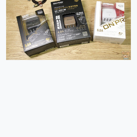
2億 APO蔡司長焦神機降臨~ vivo X200 Pro、vivo X200 就是這麼好拍
EaseUS Vocal Remover 免費線上去聲器一鍵去除人聲 人聲 音樂分離 2024 消除人聲推薦
3 個超值 MHN 飛人工具分享~~ iToolab AnyGo 魔物獵人 Now飛人 ios教學 不出門也可以到處走
Locawhere AnyTo 寶可夢飛人 AnyTo 不出門也可以飛遍全世界
小體積 40000mAh 超大容量 一次充5個設備 充好充滿 CUKTECH 酷態科 300W 微型充電站 開箱 評測
97.3% 恢復率，資料救援就是這麼簡單 EaseUS Data Recovery Wizard Free 18.0.0 業界最好的資料救援軟體
磁碟系統大風吹 有了 磁碟管理程式 EaseUS Partition Master 就是這麼簡單
全新 SONY Xperia 1 VI 開箱! 相機實測! 長焦覆蓋更遠更清晰、2日長續航、頂尖影音娛樂效能~
Xiaomi 14 Ultra 開箱 評測~ 有深度的 Leica 影像旗艦手機! 加碼小旗艦 Xiaomi 14 開箱 評測
vivo TWS 3e 真無線藍牙耳機智慧降噪升級、音質明亮溫潤，並支援雙設備連接~
MSI Claw 掌機專屬配件包 來囉 完美保護 MSI Claw A1M-026TW 電競掌機
人像旗艦 vivo V30 系列 開箱 評測! 首搭蔡司光學鏡頭、攝影棚級柔光環、拍攝功能最好玩的美拍神機 vivo V30 Pro
多個願望一次滿足 超強散熱 微星 MSI Claw A1M-026TW 電競掌機 開箱 評測
一吸完美對位 擁有超強吸力與超好用的隱磁支架 O-ONE MAG 最會吸的行動電源 開箱 評測
Motorola edge 70 pro 及 moto g37 power上市，登錄在送飛利浦氣炸鍋
近八千元的 Soundcore Liberty 5 Pro Max，有螢幕的耳機會是智商稅嗎?
ASUS Pad 全面應援 Me Time，加碼愛奇藝黃金雙周卡體驗，專案價最低 NT$0 起
榮耀 HONOR 600 Pro x MOLLY Limited Edition 限量版開賣，攜手味全龍進駐大巨蛋萬人盛典