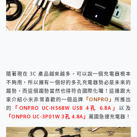
外型超吸晴~ 給您絕佳操控體驗 GravaStar Mercury K1 系列 異星機械鍵盤與 Mercury X 系列 輕量無線電競滑鼠 開箱 評測
開箱~變身「蜘蛛人」椅子軍師！MSI MPG 491CQP QD-OLED 超寬曲面電競螢幕，多工辦公、爽度滿滿的終極桌面體驗
iPhone 17 系列 有認證的防護來囉！ imos 首家導入 UL MCV 行銷宣告驗證的手機配件品牌
DJI Osmo Pocket 3 爽爽帶回家 歡慶 EaseUS 21 週年到來，「Slogan 海報徵稿活動」好康大放送
小巧好吸不擋鏡頭 有Qi2認證的 ONPRO MagReact MXs2 5000mAh薄型磁吸無線急速行動電源 開箱 評測
會走動的冷暖氣 SONY REON POCKET PRO 穿戴式智慧冷暖調溫裝置 開箱 評測
寶可夢飛人外掛iToolab AnyGo全新升級，GO Fest 五折優惠嗨翻天！支援 iOS/Android！
百倍變焦實測~ vivo X200 Pro 與 S25 Ultra 誰能滿足全場景拍攝需求？
超好用的 PLAUD NotePin AI 智慧錄音膠囊~ 您的AI 秘書已上線 每月免費送你 300分鐘轉寫
COMPUTEX 2025 來囉！AGI亞奇雷 AI・Gaming・創作儲存方案登場，趕快來AGI亞奇雷挑戰任務抽 PS5！
自帶線的 有線無線都能充 ONPRO MagReact M5 10000mAh 5合1 磁吸無線急速行動電源 開箱 評測
隨著現在 3C 產品越來越多，可以說一個充電器根本
飛利浦 JS7310 ⚡【電急便｜行動儲能救車電源】 可靠的旅行夥伴！帶給您優異的安全性與強大供電效能
不夠用，所以擁有一個好的多孔充電器勢必是未來的
是螢幕也是電視! 一機超多用途「MSI微星 Modern MD272UPSW 27型」 4K IPS 輕薄商用智慧聯網螢幕 開箱 評測
您的專屬AI 助手 Yoga Slim 7 Aura Edition 觸控AI筆電 開箱 評測
趨勢，而這個趨勢當然也得符合國際化囉！這邊跟大
realme 14 Pro 超硬軍規、冰感變色實測，realme 14 5G 遊戲戰鬥值爆表，效能x娛樂全都要！
家介紹小米非常喜歡的一個品牌
「ONPRO」
所推出
iPhone、Apple Watch、AirPods耳機 三個設備充電一起搞定 ONPRO MagReact™ M3 3 in 1可攜摺疊無線充電器 開箱 評測
的
「ONPRO UC-HS68W USB 4孔 6.8A」
以及
動靜皆宜「HUAWEI FreeArc」開放式耳掛耳機，無感配戴! 超穩超服貼，音質、通話也很優質
好玩好拍 vivo V50 ~ 口袋裡的 Zeiss 潮流攝影棚!
「ONPRO UC-3P01W 3孔 4.8A」
萬國急速充電器！
25種洗烘模式一機搞定! Roborock 衣莉莎白 H1 Neo分子篩洗脫烘 AI 滾筒洗衣機
給 MSI Claw 系列電競掌機 最完美的家 MSI Nest Docking Station 掌機專屬擴充底座 開箱 評測
B&O 精品級音響! Home+ 中嘉寬頻 SoundBox 劇院串流盒 開箱 評測