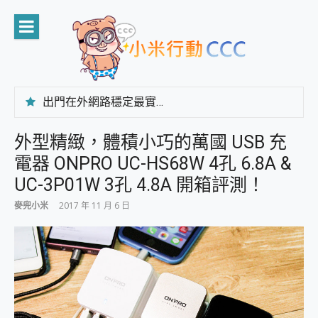
Skip
to
content
出門在外網路穩定最實在 「台灣大哥大」榮獲 4G/5G 在線率全球 NO.3 全台第一與全台六冠王實測心得，走到哪順到哪！
「AUSNAT R1 錄音卡」開箱評測~ 終結會議紀錄地獄，自動生成摘要報告，200+語言翻譯，旅遊最強搭檔。
CP 值天花板~ Bongcom BS5 足球君開箱~ 短焦投影機 3千元就能擁有！ 折扣碼在這～
外型精緻，體積小巧的萬國 USB 充
專為 PC上的 XBOX和掌機設計的 FireCuda X1070 SSD 固態硬碟開箱 評測
電器 ONPRO UC-HS68W 4孔 6.8A &
台灣製攝影機在這裡，100%全無線設計 SpotCam Solo Eco 太陽能防水雲端攝影機 SpotCam Solo 3 2.5K高畫質戶外攝影機 開箱 評測
電力超超超持久 MSI 微星 Prestige 14 AI+ D3MG-031TW 14吋 開箱評價，AI輕薄商務筆電 Copilot+ PC
UC-3P01W 3孔 4.8A 開箱評測！
超懂拍、耐用 AI 街拍機~ realme 16 Pro 開箱評價~ 2 億畫素 LumaColor 影像、持久續航與 IP69K 高防護
麥兜小米
2017 年 11 月 6 日
防窺黑科技 Galaxy S26 Ultra系列保護貼怎麼選？imos AR 低反光玻璃、藍寶石鏡頭貼與軍規防摔殼完整開箱評價
AI 支付 一錶搞定大小事 Xiaomi Watch 5 開箱 評測
超驚艷 讓人一眼就愛上 LENOVO 聯想 Yoga Book 9 14吋 AI輕薄筆電 開箱 評測
美到讓人超想擁有 moto pad 60 系列 與 Moto | Swarovski razr 60 冰藍限定版本 開箱 評測
好用的 EaseUS Partition Master 讓您輕鬆的移除與格式化有防寫保護的隨身碟或SD卡
一鍵修復模糊影片、舊照的 AI 好幫手! VideoProc Converter AI 新版全解析 × 年末優惠，一篇全看懂
小朋友才做選擇 投影機 RGB藍牙音響 氛圍情境燈 我通通都要！ Starfish 2 幻彩膠囊投影機｜結合「 智慧投影 & 煥彩流動 」的沈浸式生活新體驗