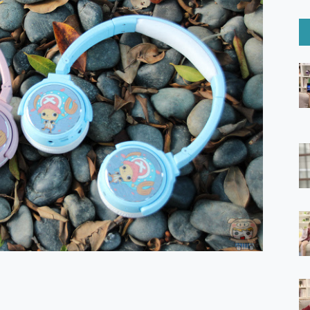
6 Ultra系列保護貼怎麼選？imos AR 低反光玻璃、藍寶石鏡頭
mi Watch 5 開箱 評測
O 聯想 Yoga Book 9 14吋 AI輕薄筆電 開箱 評測
60 系列 與 Moto | Swarovski razr 60 冰藍限定版本 開箱 評測
tion Master 讓您輕鬆的移除與格式化有防寫保護的隨身碟或SD卡
好幫手! VideoProc Converter AI 新版全解析 × 年末優惠
B藍牙音響 氛圍情境燈 我通通都要！ Starfish 2 幻彩膠囊投影
GravaStar Mercury K1 系列 異星機械鍵盤與 Mercury 
！MSI MPG 491CQP QD-OLED 超寬曲面電競螢幕，
證的防護來囉！ imos 首家導入 UL MCV 行銷宣告驗證的手機配件品牌
 爽爽帶回家 歡慶 EaseUS 21 週年到來，「Slogan 海報徵稿活動」
的 ONPRO MagReact MXs2 5000mAh薄型磁吸無線急速行
ON POCKET PRO 穿戴式智慧冷暖調溫裝置 開箱 評測
yGo全新升級，GO Fest 五折優惠嗨翻天！支援 iOS/Android！
 Pro 與 S25 Ultra 誰能滿足全場景拍攝需求？
in AI 智慧錄音膠囊~ 您的AI 秘書已上線 每月免費送你 300分鐘轉
囉！AGI亞奇雷 AI・Gaming・創作儲存方案登場，趕快來AGI亞奇雷
RO MagReact M5 10000mAh 5合1 磁吸無線急速行動電源
電急便｜行動儲能救車電源】 可靠的旅行夥伴！帶給您優異的安全性
「MSI微星 Modern MD272UPSW 27型」 4K IPS 輕薄