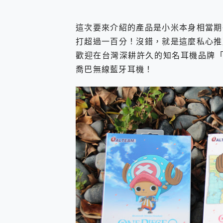
您的專屬AI 助手 Yoga Slim
realme 14 Pro 超硬
這次要來介紹的產品是小米本身相當期
iPhone、Apple Watc
打超過一百分！沒錯，就是這麼私心推
動靜皆宜「HUAWEI Fr
好玩好拍 vivo V50 ~ 口
歡迎在台灣深耕許久的知名耳機品牌「Alt
25種洗烘模式一機搞定! Rob
喬巴無線藍牙耳機！
給 MSI Claw 系列電競掌機
B&O 精品級音響! Home+
2億 APO蔡司長焦神機降臨~ v
EaseUS Vocal Rem
3 個超值 MHN 飛人工具分享
Locawhere AnyTo 
小體積 40000mAh 超大
97.3% 恢復率，資料救援就是這麼
磁碟系統大風吹 有了 磁碟管理程式
全新 SONY Xperia 
Xiaomi 14 Ultra 開箱
vivo TWS 3e 真
MSI Claw 掌機專屬配件包 
人像旗艦 vivo V30 系