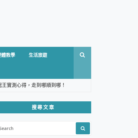
硬體教學
生活旅遊
台六冠王實測心得，走到哪順到哪！
翻譯，旅遊最強搭檔。
搜尋文章
 Solo 3 2.5K高畫質戶外攝影機 開箱 評
EARCH
pilot+ PC
R:
 IP69K 高防護