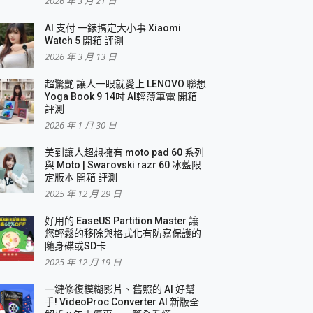
2026 年 3 月 21 日
AI 支付 一錶搞定大小事 Xiaomi
簡單
Watch 5 開箱 評測
2026 年 3 月 13 日
超驚艷 讓人一眼就愛上 LENOVO 聯想
Yoga Book 9 14吋 AI輕薄筆電 開箱
評測
2026 年 1 月 30 日
美到讓人超想擁有 moto pad 60 系列
與 Moto | Swarovski razr 60 冰藍限
定版本 開箱 評測
2025 年 12 月 29 日
好用的 EaseUS Partition Master 讓
您輕鬆的移除與格式化有防寫保護的
隨身碟或SD卡
2025 年 12 月 19 日
一鍵修復模糊影片、舊照的 AI 好幫
手! VideoProc Converter AI 新版全