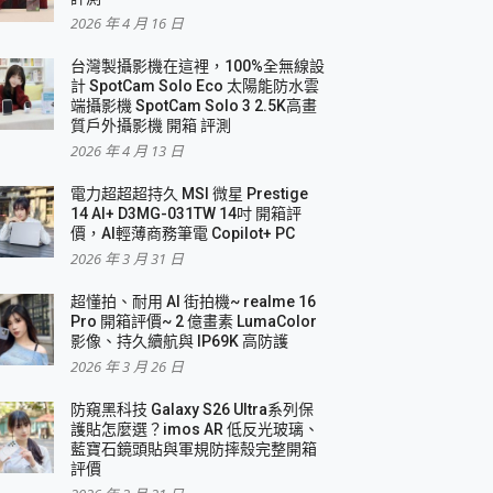
2026 年 4 月 16 日
要！
台灣製攝影機在這裡，100%全無線設
3 in 1可攜摺疊無線充電器 開箱 評測
計 SpotCam Solo Eco 太陽能防水雲
優質
端攝影機 SpotCam Solo 3 2.5K高畫
質戶外攝影機 開箱 評測
2026 年 4 月 13 日
 評測
電力超超超持久 MSI 微星 Prestige
14 AI+ D3MG-031TW 14吋 開箱評
價，AI輕薄商務筆電 Copilot+ PC
2026 年 3 月 31 日
到處走
超懂拍、耐用 AI 街拍機~ realme 16
 開箱 評測
Pro 開箱評價~ 2 億畫素 LumaColor
業界最好的資料救援軟體
影像、持久續航與 IP69K 高防護
2026 年 3 月 26 日
效能~
防窺黑科技 Galaxy S26 Ultra系列保
護貼怎麼選？imos AR 低反光玻璃、
藍寶石鏡頭貼與軍規防摔殼完整開箱
評價
機 vivo V30 Pro