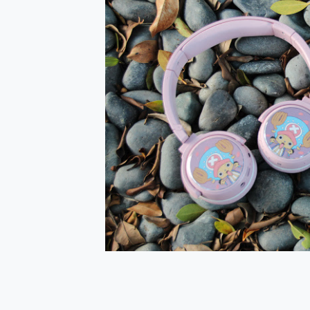
防窺黑科技 Galaxy S2
AI 支付 一錶搞定大小事 Xiao
超驚艷 讓人一眼就愛上 LENOV
美到讓人超想擁有 moto pad 
好用的 EaseUS Parti
一鍵修復模糊影片、舊照的 AI 
小朋友才做選擇 投影機 RG
式生活新體驗
外型超吸晴~ 給您絕佳操控體驗 
開箱~變身「蜘蛛人」椅子軍師
iPhone 17 系列 有認
DJI Osmo Pocket 3
小巧好吸不擋鏡頭 有Qi2認證
會走動的冷暖氣 SONY RE
寶可夢飛人外掛iToolab An
百倍變焦實測~ vivo X200
超好用的 PLAUD NoteP
COMPUTEX 2025 來
自帶線的 有線無線都能充 ONP
飛利浦 JS7310 ⚡【
是螢幕也是電視! 一機超多用途