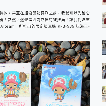
 7 Aura Edition 觸控AI筆電 開箱 評測
軍規、冰感變色實測，realme 14 5G 遊戲戰鬥值爆表，效能x娛樂全都
待的，甚至在還沒開箱評測之前，我就可以先給它
h、AirPods耳機 三個設備充電一起搞定 ONPRO MagReact™ M3 
薦！當然，這也是因為它值得被推薦！讓我們隆重
eeArc」開放式耳掛耳機，無感配戴! 超穩超服貼，音質、通話也很
袋裡的 Zeiss 潮流攝影棚!
eam」所推出的限定版耳機 RFB-936 航海王-
orock 衣莉莎白 H1 Neo分子篩洗脫烘 AI 滾筒洗衣機
 最完美的家 MSI Nest Docking Station 掌機專屬擴充底座 開箱
 中嘉寬頻 SoundBox 劇院串流盒 開箱 評測
ivo X200 Pro、vivo X200 就是這麼好拍
over 免費線上去聲器一鍵去除人聲 人聲 音樂分離 2024 消除人聲推薦
~~ iToolab AnyGo 魔物獵人 Now飛人 ios教學 不出門也可以
寶可夢飛人 AnyTo 不出門也可以飛遍全世界
容量 一次充5個設備 充好充滿 CUKTECH 酷態科 300W 微型充電站
簡單 EaseUS Data Recovery Wizard Free 18.0.0 
 EaseUS Partition Master 就是這麼簡單
1 VI 開箱! 相機實測! 長焦覆蓋更遠更清晰、2日長續航、頂尖影音娛樂
 評測~ 有深度的 Leica 影像旗艦手機! 加碼小旗艦 Xiaomi 14 開箱 評測
無線藍牙耳機智慧降噪升級、音質明亮溫潤，並支援雙設備連接~
來囉 完美保護 MSI Claw A1M-026TW 電競掌機
列 開箱 評測! 首搭蔡司光學鏡頭、攝影棚級柔光環、拍攝功能最好玩的美拍神