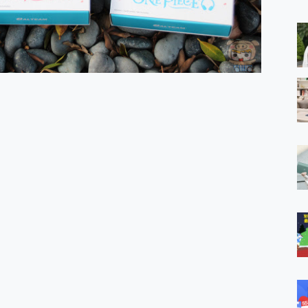
 MSI Claw A1M-026TW 電競掌機 開箱 評測
與超好用的隱磁支架 O-ONE MAG 最會吸的行動電源 開箱 評測
業增距鏡實測：Find X9 Ultra 光學長焦隨手拍，紀錄生活就是這麼
ro 及 moto g37 power上市，登錄在送飛利浦氣炸鍋
iberty 5 Pro Max，有螢幕的耳機會是智商稅嗎?
e Time，加碼愛奇藝黃金雙周卡體驗，專案價最低 NT$0 起