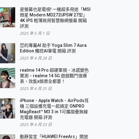
是螢幕也是電視! 一機超多用途「MSI
微星 Modern MD272UPSW 27型」
4K IPS 輕薄商用智慧聯網螢幕 開箱
評測
2025 年 5 月 1 日
您的專屬AI 助手 Yoga Slim 7 Aura
Edition 觸控AI筆電 開箱 評測
2025 年 4 月 28 日
realme 14 Pro 超硬軍規、冰感變色
實測，realme 14 5G 遊戲戰鬥值爆
表，效能x娛樂全都要！
2025 年 4 月 25 日
iPhone、Apple Watch、AirPods耳
機 三個設備充電一起搞定 ONPRO
MagReact™ M3 3 in 1可攜摺疊無線
充電器 開箱 評測
2025 年 4 月 23 日
動靜皆宜「HUAWEI FreeArc」開放