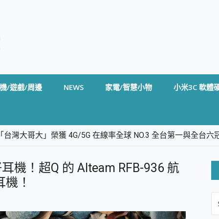
機/遊戲/周邊
NEWS
家電/智慧小物
小米3C 軟體
台灣大哥大」榮獲 4G/5G 在線率全球 NO.3 全台第一與全
卡」開箱評測~ 終結會議紀錄地獄，自動生成摘要報告，200+語言
m BS5 足球君開箱~ 短焦投影機 3千元就能擁有！ 折扣碼在這～
Q 的 Alteam RFB-936 航
的 FireCuda X1070 SSD 固態硬碟開箱 評測
線設計 SpotCam Solo Eco 太陽能防水雲端攝影機 SpotCam
耳機！
S
stige 14 AI+ D3MG-031TW 14吋 開箱評價，AI輕薄商務筆電 Co
FO
alme 16 Pro 開箱評價~ 2 億畫素 LumaColor 影像、持久續航與