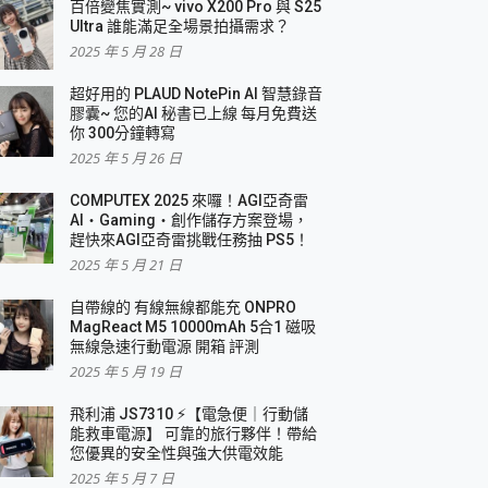
百倍變焦實測~ vivo X200 Pro 與 S25
Ultra 誰能滿足全場景拍攝需求？
2025 年 5 月 28 日
超好用的 PLAUD NotePin AI 智慧錄音
膠囊~ 您的AI 秘書已上線 每月免費送
你 300分鐘轉寫
2025 年 5 月 26 日
COMPUTEX 2025 來囉！AGI亞奇雷
AI・Gaming・創作儲存方案登場，
趕快來AGI亞奇雷挑戰任務抽 PS5！
2025 年 5 月 21 日
自帶線的 有線無線都能充 ONPRO
MagReact M5 10000mAh 5合1 磁吸
無線急速行動電源 開箱 評測
2025 年 5 月 19 日
飛利浦 JS7310 ⚡【電急便｜行動儲
能救車電源】 可靠的旅行夥伴！帶給
您優異的安全性與強大供電效能
2025 年 5 月 7 日