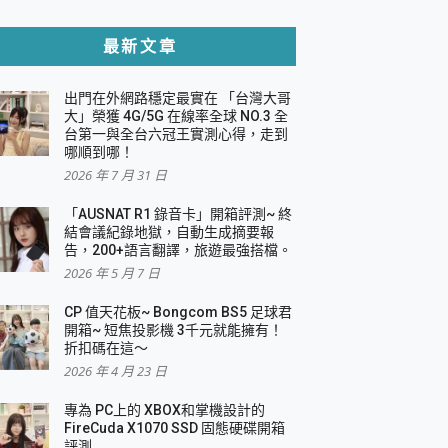
貼與軍規防摔殼完整開箱評價
最新文章
出門在外網路穩定最實在 「台灣大哥
，一篇全看懂
大」榮獲 4G/5G 在線率全球 NO.3 全
台第一與全台六冠王實測心得，走到
機｜結合「 智慧投影 & 煥彩流動 」的沈浸
哪順到哪！
2026 年 7 月 31 日
X 系列 輕量無線電競滑鼠 開箱 評測
多工辦公、爽度滿滿的終極桌面體驗
「AUSNAT R1 錄音卡」開箱評測~ 終
結會議紀錄地獄，自動生成摘要報
好康大放送
告，200+語言翻譯，旅遊最強搭檔。
動電源 開箱 評測
2026 年 5 月 7 日
CP 值天花板~ Bongcom BS5 足球君
開箱~ 短焦投影機 3千元就能擁有！
折扣碼在這～
寫
2026 年 4 月 23 日
挑戰任務抽 PS5！
 開箱 評測
專為 PC上的 XBOX和掌機設計的
與強大供電效能
FireCuda X1070 SSD 固態硬碟開箱
商用智慧聯網螢幕 開箱 評測
評測