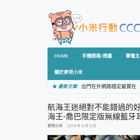
Skip
to
content
HOME
手機開箱/周邊
筆電主
關於麥兜小米
最新文章:
出門在外網路穩定最實在 「
「AUSNAT R1 錄音
CP 值天花板~ Bongco
航海王迷絕對不能錯過的好耳機！超
專為 PC上的 XBOX和掌機設計
台灣製攝影機在這裡，100%全無
海王-喬巴限定版無線藍牙
測
麥兜小米
2018 年 8 月 9 日
電力超超超持久 MSI 微星 Pre
超懂拍、耐用 AI 街拍機~ re