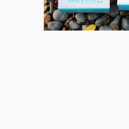
多個願望一次滿足 超強散熱 微星
一吸完美對位 擁有超強吸力
OPPO 哈蘇 300mm 專
Motorola edge 70 p
近八千元的 Soundcore L
ASUS Pad 全面應援 M