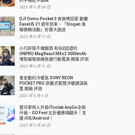
2025 年 9 月 24 日
DJI Osmo Pocket 3 爽爽帶回家 歡慶
EaseUS 21 週年到來，「Slogan 海
報徵稿活動」好康大放送
2025 年 8 月 11 日
小巧好吸不擋鏡頭 有Qi2認證的
ONPRO MagReact MXs2 5000mAh
薄型磁吸無線急速行動電源 開箱 評測
2025 年 6 月 11 日
會走動的冷暖氣 SONY REON
POCKET PRO 穿戴式智慧冷暖調溫裝
置 開箱 評測
2025 年 6 月 6 日
寶可夢飛人外掛iToolab AnyGo全新
升級，GO Fest 五折優惠嗨翻天！支
援 iOS/Android！
2025 年 5 月 30 日