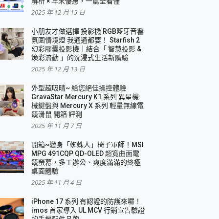
解析 × 年末優惠，一篇全看懂
2025 年 12 月 15 日
小朋友才做選擇 投影機 RGB藍牙音響
氛圍情境燈 我通通都要！ Starfish 2
幻彩膠囊投影機｜結合「 智慧投影 &
煥彩流動 」的沈浸式生活新體驗
2025 年 12 月 13 日
外型超吸晴~ 給您絕佳操控體驗
GravaStar Mercury K1 系列 異星機
械鍵盤與 Mercury X 系列 輕量無線電
競滑鼠 開箱 評測
2025 年 11 月 7 日
開箱~變身「蜘蛛人」椅子軍師！MSI
MPG 491CQP QD-OLED 超寬曲面電
競螢幕，多工辦公、爽度滿滿的終極
桌面體驗
2025 年 11 月 4 日
iPhone 17 系列 有認證的防護來囉！
imos 首家導入 UL MCV 行銷宣告驗證
的手機配件品牌