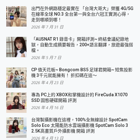
出門在外網路穩定最實在 「台灣大哥大」榮獲 4G/5G
在線率全球 NO.3 全台第一與全台六冠王實測心得，
走到哪順到哪！
2026 年 7 月 31 日
「AUSNAT R1 錄音卡」開箱評測~ 終結會議紀錄地
獄，自動生成摘要報告，200+語言翻譯，旅遊最強搭
檔。
2026 年 5 月 7 日
CP 值天花板~ Bongcom BS5 足球君開箱~ 短焦投影
機 3千元就能擁有！ 折扣碼在這～
2026 年 4 月 23 日
專為 PC上的 XBOX和掌機設計的 FireCuda X1070
SSD 固態硬碟開箱 評測
2026 年 4 月 16 日
台灣製攝影機在這裡，100%全無線設計 SpotCam
Solo Eco 太陽能防水雲端攝影機 SpotCam Solo 3
2.5K高畫質戶外攝影機 開箱 評測
2026 年 4 月 13 日