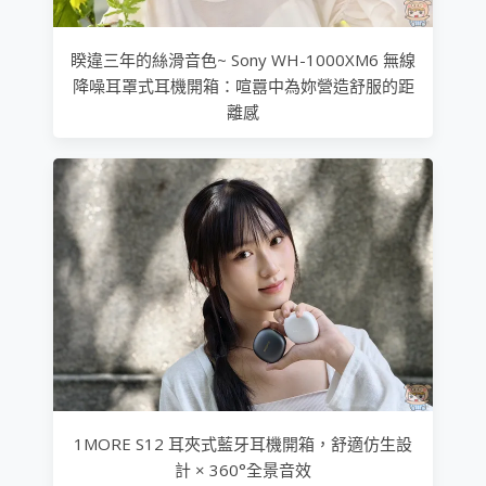
睽違三年的絲滑音色~ Sony WH-1000XM6 無線
降噪耳罩式耳機開箱：喧囂中為妳營造舒服的距
離感
1MORE S12 耳夾式藍牙耳機開箱，舒適仿生設
計 × 360°全景音效