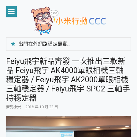
Skip
to
content
出門在外網路穩定最實在 「台灣大哥大」榮獲 4G/5G 在線率全球 NO.3 全台第一與全台六冠王實測心得，走到哪順到哪！
「AUSNAT R1 錄音卡」開箱評測~ 終結會議紀錄地獄，自動生成摘要報告，200+語言翻譯，旅遊最強搭檔。
CP 值天花板~ Bongcom BS5 足球君開箱~ 短焦投影機 3千元就能擁有！ 折扣碼在這～
Feiyu飛宇新品齊發 一次推出三款新
專為 PC上的 XBOX和掌機設計的 FireCuda X1070 SSD 固態硬碟開箱 評測
品 Feiyu飛宇 AK4000單眼相機三軸
台灣製攝影機在這裡，100%全無線設計 SpotCam Solo Eco 太陽能防水雲端攝影機 SpotCam Solo 3 2.5K高畫質戶外攝影機 開箱 評測
電力超超超持久 MSI 微星 Prestige 14 AI+ D3MG-031TW 14吋 開箱評價，AI輕薄商務筆電 Copilot+ PC
穩定器 / Feiyu飛宇 AK2000單眼相機
超懂拍、耐用 AI 街拍機~ realme 16 Pro 開箱評價~ 2 億畫素 LumaColor 影像、持久續航與 IP69K 高防護
三軸穩定器 / Feiyu飛宇 SPG2 三軸手
防窺黑科技 Galaxy S26 Ultra系列保護貼怎麼選？imos AR 低反光玻璃、藍寶石鏡頭貼與軍規防摔殼完整開箱評價
持穩定器
AI 支付 一錶搞定大小事 Xiaomi Watch 5 開箱 評測
超驚艷 讓人一眼就愛上 LENOVO 聯想 Yoga Book 9 14吋 AI輕薄筆電 開箱 評測
麥兜小米
2018 年 10 月 23 日
美到讓人超想擁有 moto pad 60 系列 與 Moto | Swarovski razr 60 冰藍限定版本 開箱 評測
好用的 EaseUS Partition Master 讓您輕鬆的移除與格式化有防寫保護的隨身碟或SD卡
一鍵修復模糊影片、舊照的 AI 好幫手! VideoProc Converter AI 新版全解析 × 年末優惠，一篇全看懂
小朋友才做選擇 投影機 RGB藍牙音響 氛圍情境燈 我通通都要！ Starfish 2 幻彩膠囊投影機｜結合「 智慧投影 & 煥彩流動 」的沈浸式生活新體驗