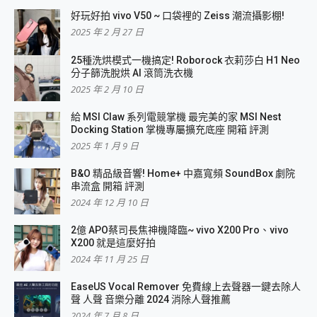
好玩好拍 vivo V50 ~ 口袋裡的 Zeiss 潮流攝影棚!
2025 年 2 月 27 日
25種洗烘模式一機搞定! Roborock 衣莉莎白 H1 Neo
分子篩洗脫烘 AI 滾筒洗衣機
2025 年 2 月 10 日
給 MSI Claw 系列電競掌機 最完美的家 MSI Nest
Docking Station 掌機專屬擴充底座 開箱 評測
2025 年 1 月 9 日
B&O 精品級音響! Home+ 中嘉寬頻 SoundBox 劇院
串流盒 開箱 評測
2024 年 12 月 10 日
2億 APO蔡司長焦神機降臨~ vivo X200 Pro、vivo
X200 就是這麼好拍
2024 年 11 月 25 日
EaseUS Vocal Remover 免費線上去聲器一鍵去除人
聲 人聲 音樂分離 2024 消除人聲推薦
2024 年 7 月 8 日