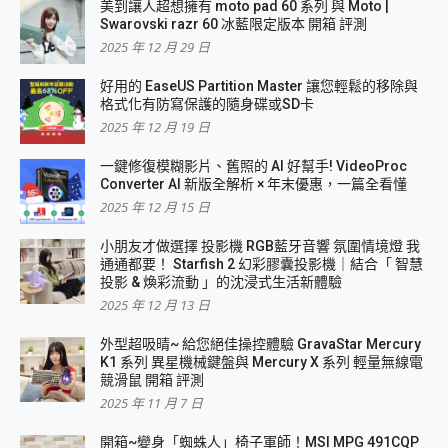
美到讓人超想擁有 moto pad 60 系列 與 Moto |
Swarovski razr 60 冰藍限定版本 開箱 評測
2025 年 12 月 29 日
好用的 EaseUS Partition Master 讓您輕鬆的移除與
格式化有防寫保護的隨身碟或SD卡
2025 年 12 月 19 日
一鍵修復模糊影片、舊照的 AI 好幫手! VideoProc
Converter AI 新版全解析 × 年末優惠，一篇全看懂
2025 年 12 月 15 日
小朋友才做選擇 投影機 RGB藍牙音響 氛圍情境燈 我
通通都要！ Starfish 2 幻彩膠囊投影機｜結合「 智慧
投影 & 煥彩流動 」的沈浸式生活新體驗
2025 年 12 月 13 日
外型超吸晴~ 給您絕佳操控體驗 GravaStar Mercury
K1 系列 異星機械鍵盤與 Mercury X 系列 輕量無線電
競滑鼠 開箱 評測
2025 年 11 月 7 日
開箱~變身「蜘蛛人」椅子軍師！MSI MPG 491CQP