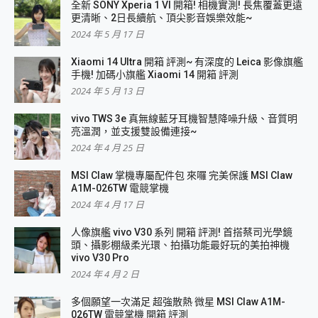
全新 SONY Xperia 1 VI 開箱! 相機實測! 長焦覆蓋更遠
更清晰、2日長續航、頂尖影音娛樂效能~
2024 年 5 月 17 日
Xiaomi 14 Ultra 開箱 評測~ 有深度的 Leica 影像旗艦
手機! 加碼小旗艦 Xiaomi 14 開箱 評測
2024 年 5 月 13 日
vivo TWS 3e 真無線藍牙耳機智慧降噪升級、音質明
亮溫潤，並支援雙設備連接~
2024 年 4 月 25 日
MSI Claw 掌機專屬配件包 來囉 完美保護 MSI Claw
A1M-026TW 電競掌機
2024 年 4 月 17 日
人像旗艦 vivo V30 系列 開箱 評測! 首搭蔡司光學鏡
頭、攝影棚級柔光環、拍攝功能最好玩的美拍神機
vivo V30 Pro
2024 年 4 月 2 日
多個願望一次滿足 超強散熱 微星 MSI Claw A1M-
026TW 電競掌機 開箱 評測