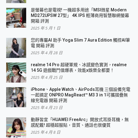
是螢幕也是電視! 一機超多用途「MSI微星 Modern
MD272UPSW 27型」 4K IPS 輕薄商用智慧聯網螢幕
開箱 評測
2025 年 5 月 1 日
您的專屬AI 助手 Yoga Slim 7 Aura Edition 觸控AI筆
電 開箱 評測
2025 年 4 月 28 日
realme 14 Pro 超硬軍規、冰感變色實測，realme
14 5G 遊戲戰鬥值爆表，效能x娛樂全都要！
2025 年 4 月 25 日
iPhone、Apple Watch、AirPods耳機 三個設備充電
一起搞定 ONPRO MagReact™ M3 3 in 1可攜摺疊無
線充電器 開箱 評測
2025 年 4 月 23 日
動靜皆宜「HUAWEI FreeArc」開放式耳掛耳機，無
感配戴! 超穩超服貼，音質、通話也很優質
2025 年 4 月 8 日