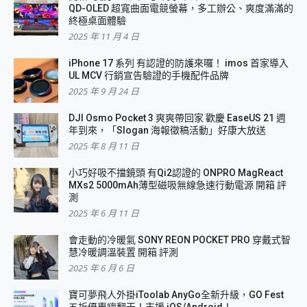
QD-OLED 超寬曲面電競螢幕，多工辦公、爽度滿滿的
終極桌面體驗
2025 年 11 月 4 日
iPhone 17 系列 有認證的防護來囉！ imos 首家導入
UL MCV 行銷宣告驗證的手機配件品牌
2025 年 9 月 24 日
DJI Osmo Pocket 3 爽爽帶回家 歡慶 EaseUS 21 週
年到來，「Slogan 海報徵稿活動」好康大放送
2025 年 8 月 11 日
小巧好吸不擋鏡頭 有Qi2認證的 ONPRO MagReact
MXs2 5000mAh薄型磁吸無線急速行動電源 開箱 評
測
2025 年 6 月 11 日
會走動的冷暖氣 SONY REON POCKET PRO 穿戴式智
慧冷暖調溫裝置 開箱 評測
2025 年 6 月 6 日
寶可夢飛人外掛iToolab AnyGo全新升級，GO Fest