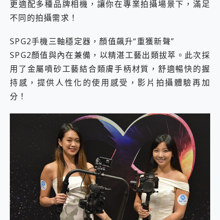
更適配多種品牌相機，讓你在專業拍攝場景下，滿足
2億 APO蔡司長焦神機降臨~ vivo X200 Pro、vivo X200 就是這麼好拍
不同的拍攝需求！
EaseUS Vocal Remover 免費線上去聲器一鍵去除人聲 人聲 音樂分離 2024 消除人聲推薦
3 個超值 MHN 飛人工具分享~~ iToolab AnyGo 魔物獵人 Now飛人 ios教學 不出門也可以到處走
SPG2手機三軸穩定器，顏值飆升“重獲新聲”
Locawhere AnyTo 寶可夢飛人 AnyTo 不出門也可以飛遍全世界
小體積 40000mAh 超大容量 一次充5個設備 充好充滿 CUKTECH 酷態科 300W 微型充電站 開箱 評測
SPG2顏值與內在兼備，以精湛工藝出類拔萃。此次採
97.3% 恢復率，資料救援就是這麼簡單 EaseUS Data Recovery Wizard Free 18.0.0 業界最好的資料救援軟體
用了金屬噴砂工藝結合類膚手柄材質，舒適暢快的握
磁碟系統大風吹 有了 磁碟管理程式 EaseUS Partition Master 就是這麼簡單
持感，提供人性化的使用感受，影片拍攝體驗再加
全新 SONY Xperia 1 VI 開箱! 相機實測! 長焦覆蓋更遠更清晰、2日長續航、頂尖影音娛樂效能~
Xiaomi 14 Ultra 開箱 評測~ 有深度的 Leica 影像旗艦手機! 加碼小旗艦 Xiaomi 14 開箱 評測
分！
vivo TWS 3e 真無線藍牙耳機智慧降噪升級、音質明亮溫潤，並支援雙設備連接~
MSI Claw 掌機專屬配件包 來囉 完美保護 MSI Claw A1M-026TW 電競掌機
人像旗艦 vivo V30 系列 開箱 評測! 首搭蔡司光學鏡頭、攝影棚級柔光環、拍攝功能最好玩的美拍神機 vivo V30 Pro
多個願望一次滿足 超強散熱 微星 MSI Claw A1M-026TW 電競掌機 開箱 評測
一吸完美對位 擁有超強吸力與超好用的隱磁支架 O-ONE MAG 最會吸的行動電源 開箱 評測
OPPO 哈蘇 300mm 專業增距鏡實測：Find X9 Ultra 光學長焦隨手拍，紀錄生活就是這麼簡單
Motorola edge 70 pro 及 moto g37 power上市，登錄在送飛利浦氣炸鍋
近八千元的 Soundcore Liberty 5 Pro Max，有螢幕的耳機會是智商稅嗎?
ASUS Pad 全面應援 Me Time，加碼愛奇藝黃金雙周卡體驗，專案價最低 NT$0 起