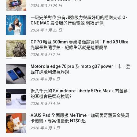
2024 年 3 月 29 日
一吸完美對位 擁有超強吸力與超好用的隱磁支架 O-
ONE MAG 最會吸的行動電源 開箱 評測
2024 年 1 月 25 日
OPPO 哈蘇 300mm 專業增距鏡實測：Find X9 Ultra
光學長焦隨手拍，紀錄生活就是這麼簡單
2026 年 8 月 7 日
Motorola edge 70 pro 及 moto g37 power上市，登
錄在送飛利浦氣炸鍋
2026 年 8 月 6 日
近八千元的 Soundcore Liberty 5 Pro Max，有螢幕
的耳機會是智商稅嗎?
2026 年 8 月 4 日
ASUS Pad 全面應援 Me Time，加碼愛奇藝黃金雙周
卡體驗，專案價最低 NT$0 起
2026 年 8 月 3 日