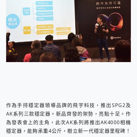
外型超吸晴~ 給您絕佳操控體驗 GravaStar Mercury K1 系列 異星機械鍵盤與 Mercury X 系列 輕量無線電競滑鼠 開箱 評測
開箱~變身「蜘蛛人」椅子軍師！MSI MPG 491CQP QD-OLED 超寬曲面電競螢幕，多工辦公、爽度滿滿的終極桌面體驗
iPhone 17 系列 有認證的防護來囉！ imos 首家導入 UL MCV 行銷宣告驗證的手機配件品牌
DJI Osmo Pocket 3 爽爽帶回家 歡慶 EaseUS 21 週年到來，「Slogan 海報徵稿活動」好康大放送
小巧好吸不擋鏡頭 有Qi2認證的 ONPRO MagReact MXs2 5000mAh薄型磁吸無線急速行動電源 開箱 評測
會走動的冷暖氣 SONY REON POCKET PRO 穿戴式智慧冷暖調溫裝置 開箱 評測
寶可夢飛人外掛iToolab AnyGo全新升級，GO Fest 五折優惠嗨翻天！支援 iOS/Android！
百倍變焦實測~ vivo X200 Pro 與 S25 Ultra 誰能滿足全場景拍攝需求？
超好用的 PLAUD NotePin AI 智慧錄音膠囊~ 您的AI 秘書已上線 每月免費送你 300分鐘轉寫
COMPUTEX 2025 來囉！AGI亞奇雷 AI・Gaming・創作儲存方案登場，趕快來AGI亞奇雷挑戰任務抽 PS5！
自帶線的 有線無線都能充 ONPRO MagReact M5 10000mAh 5合1 磁吸無線急速行動電源 開箱 評測
飛利浦 JS7310 ⚡【電急便｜行動儲能救車電源】 可靠的旅行夥伴！帶給您優異的安全性與強大供電效能
是螢幕也是電視! 一機超多用途「MSI微星 Modern MD272UPSW 27型」 4K IPS 輕薄商用智慧聯網螢幕 開箱 評測
您的專屬AI 助手 Yoga Slim 7 Aura Edition 觸控AI筆電 開箱 評測
realme 14 Pro 超硬軍規、冰感變色實測，realme 14 5G 遊戲戰鬥值爆表，效能x娛樂全都要！
iPhone、Apple Watch、AirPods耳機 三個設備充電一起搞定 ONPRO MagReact™ M3 3 in 1可攜摺疊無線充電器 開箱 評測
作為手持穩定器領導品牌的飛宇科技，推出SPG2及
動靜皆宜「HUAWEI FreeArc」開放式耳掛耳機，無感配戴! 超穩超服貼，音質、通話也很優質
AK系列三款穩定器。新品齊發的架勢，亮點十足。作
好玩好拍 vivo V50 ~ 口袋裡的 Zeiss 潮流攝影棚!
為發表會上的主角，此次AK系列將推出AK4000相機
25種洗烘模式一機搞定! Roborock 衣莉莎白 H1 Neo分子篩洗脫烘 AI 滾筒洗衣機
給 MSI Claw 系列電競掌機 最完美的家 MSI Nest Docking Station 掌機專屬擴充底座 開箱 評測
穩定器，能夠承重4公斤，樹立新一代穩定器里程碑！
B&O 精品級音響! Home+ 中嘉寬頻 SoundBox 劇院串流盒 開箱 評測