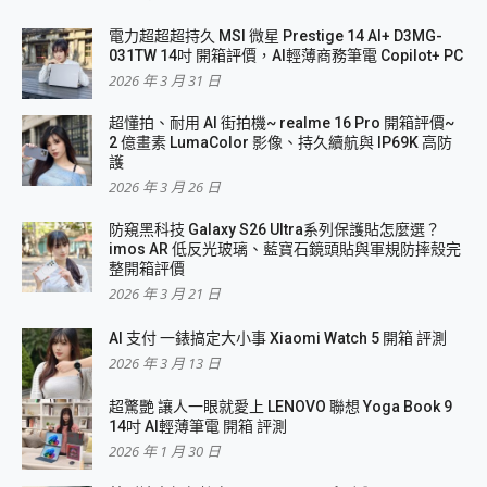
電力超超超持久 MSI 微星 Prestige 14 AI+ D3MG-
031TW 14吋 開箱評價，AI輕薄商務筆電 Copilot+ PC
2026 年 3 月 31 日
超懂拍、耐用 AI 街拍機~ realme 16 Pro 開箱評價~
2 億畫素 LumaColor 影像、持久續航與 IP69K 高防
護
2026 年 3 月 26 日
防窺黑科技 Galaxy S26 Ultra系列保護貼怎麼選？
imos AR 低反光玻璃、藍寶石鏡頭貼與軍規防摔殼完
整開箱評價
2026 年 3 月 21 日
AI 支付 一錶搞定大小事 Xiaomi Watch 5 開箱 評測
2026 年 3 月 13 日
超驚艷 讓人一眼就愛上 LENOVO 聯想 Yoga Book 9
14吋 AI輕薄筆電 開箱 評測
2026 年 1 月 30 日