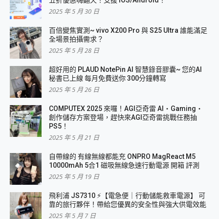
五折優惠嗨翻天！支援 iOS/Android！
2025 年 5 月 30 日
百倍變焦實測~ vivo X200 Pro 與 S25 Ultra 誰能滿足
全場景拍攝需求？
2025 年 5 月 28 日
超好用的 PLAUD NotePin AI 智慧錄音膠囊~ 您的AI
秘書已上線 每月免費送你 300分鐘轉寫
2025 年 5 月 26 日
COMPUTEX 2025 來囉！AGI亞奇雷 AI・Gaming・
創作儲存方案登場，趕快來AGI亞奇雷挑戰任務抽
PS5！
2025 年 5 月 21 日
自帶線的 有線無線都能充 ONPRO MagReact M5
10000mAh 5合1 磁吸無線急速行動電源 開箱 評測
2025 年 5 月 19 日
飛利浦 JS7310 ⚡【電急便｜行動儲能救車電源】 可
靠的旅行夥伴！帶給您優異的安全性與強大供電效能
2025 年 5 月 7 日