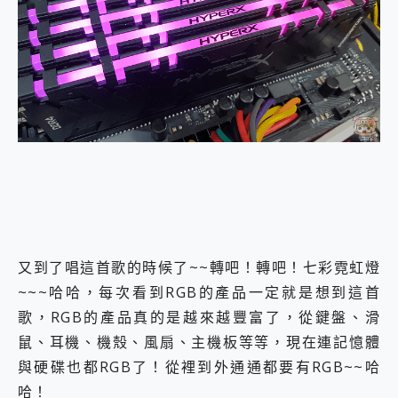
外型超吸晴~ 給您絕佳操控體驗 GravaStar Mercury K1 系列 異星機械鍵盤與 Mercury X 系列 輕量無線電競滑鼠 開箱 評測
開箱~變身「蜘蛛人」椅子軍師！MSI MPG 491CQP QD-OLED 超寬曲面電競螢幕，多工辦公、爽度滿滿的終極桌面體驗
iPhone 17 系列 有認證的防護來囉！ imos 首家導入 UL MCV 行銷宣告驗證的手機配件品牌
DJI Osmo Pocket 3 爽爽帶回家 歡慶 EaseUS 21 週年到來，「Slogan 海報徵稿活動」好康大放送
小巧好吸不擋鏡頭 有Qi2認證的 ONPRO MagReact MXs2 5000mAh薄型磁吸無線急速行動電源 開箱 評測
會走動的冷暖氣 SONY REON POCKET PRO 穿戴式智慧冷暖調溫裝置 開箱 評測
寶可夢飛人外掛iToolab AnyGo全新升級，GO Fest 五折優惠嗨翻天！支援 iOS/Android！
百倍變焦實測~ vivo X200 Pro 與 S25 Ultra 誰能滿足全場景拍攝需求？
超好用的 PLAUD NotePin AI 智慧錄音膠囊~ 您的AI 秘書已上線 每月免費送你 300分鐘轉寫
COMPUTEX 2025 來囉！AGI亞奇雷 AI・Gaming・創作儲存方案登場，趕快來AGI亞奇雷挑戰任務抽 PS5！
自帶線的 有線無線都能充 ONPRO MagReact M5 10000mAh 5合1 磁吸無線急速行動電源 開箱 評測
飛利浦 JS7310 ⚡【電急便｜行動儲能救車電源】 可靠的旅行夥伴！帶給您優異的安全性與強大供電效能
是螢幕也是電視! 一機超多用途「MSI微星 Modern MD272UPSW 27型」 4K IPS 輕薄商用智慧聯網螢幕 開箱 評測
您的專屬AI 助手 Yoga Slim 7 Aura Edition 觸控AI筆電 開箱 評測
又到了唱這首歌的時候了~~轉吧！轉吧！七彩霓虹燈
realme 14 Pro 超硬軍規、冰感變色實測，realme 14 5G 遊戲戰鬥值爆表，效能x娛樂全都要！
~~~哈哈，每次看到RGB的產品一定就是想到這首
iPhone、Apple Watch、AirPods耳機 三個設備充電一起搞定 ONPRO MagReact™ M3 3 in 1可攜摺疊無線充電器 開箱 評測
歌，RGB的產品真的是越來越豐富了，從鍵盤、滑
動靜皆宜「HUAWEI FreeArc」開放式耳掛耳機，無感配戴! 超穩超服貼，音質、通話也很優質
好玩好拍 vivo V50 ~ 口袋裡的 Zeiss 潮流攝影棚!
鼠、耳機、機殼、風扇、主機板等等，現在連記憶體
25種洗烘模式一機搞定! Roborock 衣莉莎白 H1 Neo分子篩洗脫烘 AI 滾筒洗衣機
與硬碟也都RGB了！從裡到外通通都要有RGB~~哈
給 MSI Claw 系列電競掌機 最完美的家 MSI Nest Docking Station 掌機專屬擴充底座 開箱 評測
哈！
B&O 精品級音響! Home+ 中嘉寬頻 SoundBox 劇院串流盒 開箱 評測