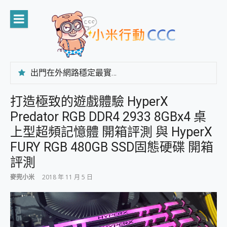
Skip
to
content
出門在外網路穩定最實在 「台灣大哥大」榮獲 4G/5G 在線率全球 NO.3 全台第一與全台六冠王實測心得，走到哪順到哪！
「AUSNAT R1 錄音卡」開箱評測~ 終結會議紀錄地獄，自動生成摘要報告，200+語言翻譯，旅遊最強搭檔。
CP 值天花板~ Bongcom BS5 足球君開箱~ 短焦投影機 3千元就能擁有！ 折扣碼在這～
打造極致的遊戲體驗 HyperX
專為 PC上的 XBOX和掌機設計的 FireCuda X1070 SSD 固態硬碟開箱 評測
Predator RGB DDR4 2933 8GBx4 桌
台灣製攝影機在這裡，100%全無線設計 SpotCam Solo Eco 太陽能防水雲端攝影機 SpotCam Solo 3 2.5K高畫質戶外攝影機 開箱 評測
電力超超超持久 MSI 微星 Prestige 14 AI+ D3MG-031TW 14吋 開箱評價，AI輕薄商務筆電 Copilot+ PC
上型超頻記憶體 開箱評測 與 HyperX
超懂拍、耐用 AI 街拍機~ realme 16 Pro 開箱評價~ 2 億畫素 LumaColor 影像、持久續航與 IP69K 高防護
FURY RGB 480GB SSD固態硬碟 開箱
防窺黑科技 Galaxy S26 Ultra系列保護貼怎麼選？imos AR 低反光玻璃、藍寶石鏡頭貼與軍規防摔殼完整開箱評價
評測
AI 支付 一錶搞定大小事 Xiaomi Watch 5 開箱 評測
超驚艷 讓人一眼就愛上 LENOVO 聯想 Yoga Book 9 14吋 AI輕薄筆電 開箱 評測
麥兜小米
2018 年 11 月 5 日
美到讓人超想擁有 moto pad 60 系列 與 Moto | Swarovski razr 60 冰藍限定版本 開箱 評測
好用的 EaseUS Partition Master 讓您輕鬆的移除與格式化有防寫保護的隨身碟或SD卡
一鍵修復模糊影片、舊照的 AI 好幫手! VideoProc Converter AI 新版全解析 × 年末優惠，一篇全看懂
小朋友才做選擇 投影機 RGB藍牙音響 氛圍情境燈 我通通都要！ Starfish 2 幻彩膠囊投影機｜結合「 智慧投影 & 煥彩流動 」的沈浸式生活新體驗