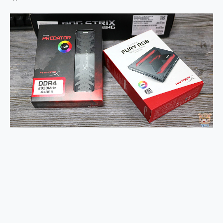
2億 APO蔡司長焦神機降臨~ vivo X200 Pro、vivo X200 就是這麼好拍
EaseUS Vocal Remover 免費線上去聲器一鍵去除人聲 人聲 音樂分離 2024 消除人聲推薦
3 個超值 MHN 飛人工具分享~~ iToolab AnyGo 魔物獵人 Now飛人 ios教學 不出門也可以到處走
Locawhere AnyTo 寶可夢飛人 AnyTo 不出門也可以飛遍全世界
小體積 40000mAh 超大容量 一次充5個設備 充好充滿 CUKTECH 酷態科 300W 微型充電站 開箱 評測
97.3% 恢復率，資料救援就是這麼簡單 EaseUS Data Recovery Wizard Free 18.0.0 業界最好的資料救援軟體
磁碟系統大風吹 有了 磁碟管理程式 EaseUS Partition Master 就是這麼簡單
全新 SONY Xperia 1 VI 開箱! 相機實測! 長焦覆蓋更遠更清晰、2日長續航、頂尖影音娛樂效能~
Xiaomi 14 Ultra 開箱 評測~ 有深度的 Leica 影像旗艦手機! 加碼小旗艦 Xiaomi 14 開箱 評測
vivo TWS 3e 真無線藍牙耳機智慧降噪升級、音質明亮溫潤，並支援雙設備連接~
MSI Claw 掌機專屬配件包 來囉 完美保護 MSI Claw A1M-026TW 電競掌機
人像旗艦 vivo V30 系列 開箱 評測! 首搭蔡司光學鏡頭、攝影棚級柔光環、拍攝功能最好玩的美拍神機 vivo V30 Pro
多個願望一次滿足 超強散熱 微星 MSI Claw A1M-026TW 電競掌機 開箱 評測
一吸完美對位 擁有超強吸力與超好用的隱磁支架 O-ONE MAG 最會吸的行動電源 開箱 評測
OPPO 哈蘇 300mm 專業增距鏡實測：Find X9 Ultra 光學長焦隨手拍，紀錄生活就是這麼簡單
Motorola edge 70 pro 及 moto g37 power上市，登錄在送飛利浦氣炸鍋
近八千元的 Soundcore Liberty 5 Pro Max，有螢幕的耳機會是智商稅嗎?
ASUS Pad 全面應援 Me Time，加碼愛奇藝黃金雙周卡體驗，專案價最低 NT$0 起