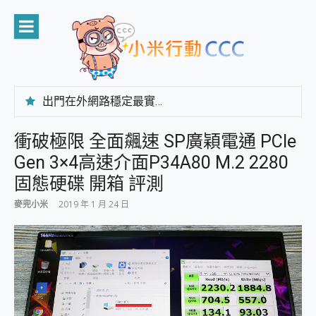
Skip
to
content
出門在外網路穩定最實在 「台灣大哥大」榮獲 4G/5G 在線率全球 NO.3 全台第一與全台六冠王實測心得，走到哪順到哪！
「AUSNAT R1 錄音卡」開箱評測~ 終結會議紀錄地獄，自動生成摘要報告，200+語言翻譯，旅遊最強搭檔。
CP 值天花板~ Bongcom BS5 足球君開箱~ 短焦投影機 3千元就能擁有！ 折扣碼在這～
衝破極限 全面飆速 SP廣穎電通 PCIe
專為 PC上的 XBOX和掌機設計的 FireCuda X1070 SSD 固態硬碟開箱 評測
Gen 3×4高速介面P34A80 M.2 2280
台灣製攝影機在這裡，100%全無線設計 SpotCam Solo Eco 太陽能防水雲端攝影機 SpotCam Solo 3 2.5K高畫質戶外攝影機 開箱 評測
電力超超超持久 MSI 微星 Prestige 14 AI+ D3MG-031TW 14吋 開箱評價，AI輕薄商務筆電 Copilot+ PC
固態硬碟 開箱 評測
超懂拍、耐用 AI 街拍機~ realme 16 Pro 開箱評價~ 2 億畫素 LumaColor 影像、持久續航與 IP69K 高防護
麥兜小米
2019 年 1 月 24 日
防窺黑科技 Galaxy S26 Ultra系列保護貼怎麼選？imos AR 低反光玻璃、藍寶石鏡頭貼與軍規防摔殼完整開箱評價
AI 支付 一錶搞定大小事 Xiaomi Watch 5 開箱 評測
超驚艷 讓人一眼就愛上 LENOVO 聯想 Yoga Book 9 14吋 AI輕薄筆電 開箱 評測
美到讓人超想擁有 moto pad 60 系列 與 Moto | Swarovski razr 60 冰藍限定版本 開箱 評測
好用的 EaseUS Partition Master 讓您輕鬆的移除與格式化有防寫保護的隨身碟或SD卡
一鍵修復模糊影片、舊照的 AI 好幫手! VideoProc Converter AI 新版全解析 × 年末優惠，一篇全看懂
小朋友才做選擇 投影機 RGB藍牙音響 氛圍情境燈 我通通都要！ Starfish 2 幻彩膠囊投影機｜結合「 智慧投影 & 煥彩流動 」的沈浸式生活新體驗