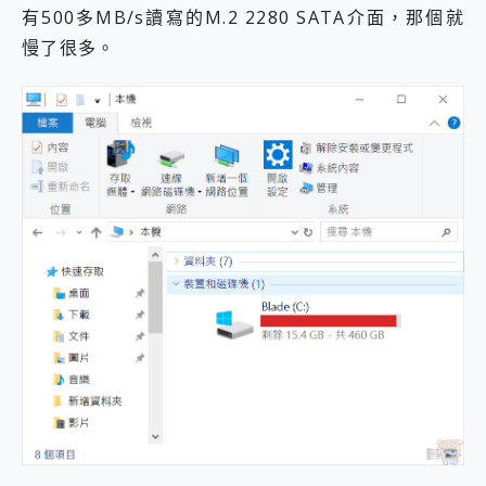
有500多MB/s讀寫的M.2 2280 SATA介面，那個就
2億 APO蔡司長焦神機降臨~ vivo X200 Pro、vivo X200 就是這麼好拍
EaseUS Vocal Remover 免費線上去聲器一鍵去除人聲 人聲 音樂分離 2024 消除人聲推薦
慢了很多。
3 個超值 MHN 飛人工具分享~~ iToolab AnyGo 魔物獵人 Now飛人 ios教學 不出門也可以到處走
Locawhere AnyTo 寶可夢飛人 AnyTo 不出門也可以飛遍全世界
小體積 40000mAh 超大容量 一次充5個設備 充好充滿 CUKTECH 酷態科 300W 微型充電站 開箱 評測
97.3% 恢復率，資料救援就是這麼簡單 EaseUS Data Recovery Wizard Free 18.0.0 業界最好的資料救援軟體
磁碟系統大風吹 有了 磁碟管理程式 EaseUS Partition Master 就是這麼簡單
全新 SONY Xperia 1 VI 開箱! 相機實測! 長焦覆蓋更遠更清晰、2日長續航、頂尖影音娛樂效能~
Xiaomi 14 Ultra 開箱 評測~ 有深度的 Leica 影像旗艦手機! 加碼小旗艦 Xiaomi 14 開箱 評測
vivo TWS 3e 真無線藍牙耳機智慧降噪升級、音質明亮溫潤，並支援雙設備連接~
MSI Claw 掌機專屬配件包 來囉 完美保護 MSI Claw A1M-026TW 電競掌機
人像旗艦 vivo V30 系列 開箱 評測! 首搭蔡司光學鏡頭、攝影棚級柔光環、拍攝功能最好玩的美拍神機 vivo V30 Pro
多個願望一次滿足 超強散熱 微星 MSI Claw A1M-026TW 電競掌機 開箱 評測
一吸完美對位 擁有超強吸力與超好用的隱磁支架 O-ONE MAG 最會吸的行動電源 開箱 評測
Motorola edge 70 pro 及 moto g37 power上市，登錄在送飛利浦氣炸鍋
近八千元的 Soundcore Liberty 5 Pro Max，有螢幕的耳機會是智商稅嗎?
ASUS Pad 全面應援 Me Time，加碼愛奇藝黃金雙周卡體驗，專案價最低 NT$0 起
榮耀 HONOR 600 Pro x MOLLY Limited Edition 限量版開賣，攜手味全龍進駐大巨蛋萬人盛典