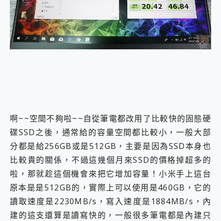
外型超吸晴~ 給您絕佳操控體驗 GravaStar Mercury K1 系列 異星機械鍵盤與 Mercury X 系列 輕量無線電競滑鼠 開箱 評測
開箱~變身「蜘蛛人」椅子軍師！MSI MPG 491CQP QD-OLED 超寬曲面電競螢幕，多工辦公、爽度滿滿的終極桌面體驗
iPhone 17 系列 有認證的防護來囉！ imos 首家導入 UL MCV 行銷宣告驗證的手機配件品牌
DJI Osmo Pocket 3 爽爽帶回家 歡慶 EaseUS 21 週年到來，「Slogan 海報徵稿活動」好康大放送
小巧好吸不擋鏡頭 有Qi2認證的 ONPRO MagReact MXs2 5000mAh薄型磁吸無線急速行動電源 開箱 評測
會走動的冷暖氣 SONY REON POCKET PRO 穿戴式智慧冷暖調溫裝置 開箱 評測
寶可夢飛人外掛iToolab AnyGo全新升級，GO Fest 五折優惠嗨翻天！支援 iOS/Android！
百倍變焦實測~ vivo X200 Pro 與 S25 Ultra 誰能滿足全場景拍攝需求？
超好用的 PLAUD NotePin AI 智慧錄音膠囊~ 您的AI 秘書已上線 每月免費送你 300分鐘轉寫
COMPUTEX 2025 來囉！AGI亞奇雷 AI・Gaming・創作儲存方案登場，趕快來AGI亞奇雷挑戰任務抽 PS5！
自帶線的 有線無線都能充 ONPRO MagReact M5 10000mAh 5合1 磁吸無線急速行動電源 開箱 評測
啊~~空間不夠啦~~自從筆電都改用了比較快的固態硬
飛利浦 JS7310 ⚡【電急便｜行動儲能救車電源】 可靠的旅行夥伴！帶給您優異的安全性與強大供電效能
碟SSD之後，通常給的容量空間都比較小，一般大部
是螢幕也是電視! 一機超多用途「MSI微星 Modern MD272UPSW 27型」 4K IPS 輕薄商用智慧聯網螢幕 開箱 評測
您的專屬AI 助手 Yoga Slim 7 Aura Edition 觸控AI筆電 開箱 評測
分都是給256GB或是512GB，主要是因為SSD本身也
realme 14 Pro 超硬軍規、冰感變色實測，realme 14 5G 遊戲戰鬥值爆表，效能x娛樂全都要！
比較貴的關係，不過這幾個月來SSD的價格掉超多的
iPhone、Apple Watch、AirPods耳機 三個設備充電一起搞定 ONPRO MagReact™ M3 3 in 1可攜摺疊無線充電器 開箱 評測
啦，那就趁這個機會來把它增加容量！小米手上這台
動靜皆宜「HUAWEI FreeArc」開放式耳掛耳機，無感配戴! 超穩超服貼，音質、通話也很優質
好玩好拍 vivo V50 ~ 口袋裡的 Zeiss 潮流攝影棚!
原本是是512GB的，實際上可以使用是460GB，它的
25種洗烘模式一機搞定! Roborock 衣莉莎白 H1 Neo分子篩洗脫烘 AI 滾筒洗衣機
讀取速度是2230MB/s，寫入速度是1884MB/s，內
給 MSI Claw 系列電競掌機 最完美的家 MSI Nest Docking Station 掌機專屬擴充底座 開箱 評測
建的這支還算是讀寫快的，一般很多筆電都是內建只
B&O 精品級音響! Home+ 中嘉寬頻 SoundBox 劇院串流盒 開箱 評測