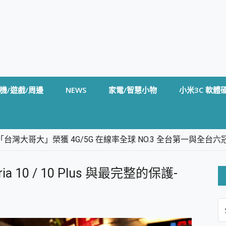
機/遊戲/周邊
NEWS
家電/智慧小物
小米3C 軟體
台灣大哥大」榮獲 4G/5G 在線率全球 NO.3 全台第一與全
卡」開箱評測~ 終結會議紀錄地獄，自動生成摘要報告，200+語言
m BS5 足球君開箱~ 短焦投影機 3千元就能擁有！ 折扣碼在這～
a 10 / 10 Plus 與最完整的保護-
的 FireCuda X1070 SSD 固態硬碟開箱 評測
線設計 SpotCam Solo Eco 太陽能防水雲端攝影機 SpotCam
S
stige 14 AI+ D3MG-031TW 14吋 開箱評價，AI輕薄商務筆電 Co
FO
alme 16 Pro 開箱評價~ 2 億畫素 LumaColor 影像、持久續航與