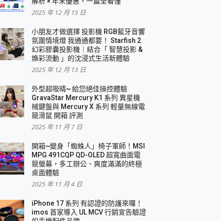
解析 × 年末優惠，一篇全看懂
2025 年 12 月 15 日
小朋友才做選擇 投影機 RGB藍牙音響
氛圍情境燈 我通通都要！ Starfish 2
幻彩膠囊投影機｜結合「 智慧投影 &
煥彩流動 」的沈浸式生活新體驗
2025 年 12 月 13 日
外型超吸晴~ 給您絕佳操控體驗
GravaStar Mercury K1 系列 異星機
械鍵盤與 Mercury X 系列 輕量無線電
競滑鼠 開箱 評測
2025 年 11 月 7 日
開箱~變身「蜘蛛人」椅子軍師！MSI
MPG 491CQP QD-OLED 超寬曲面電
競螢幕，多工辦公、爽度滿滿的終極
桌面體驗
2025 年 11 月 4 日
iPhone 17 系列 有認證的防護來囉！
imos 首家導入 UL MCV 行銷宣告驗證
的手機配件品牌