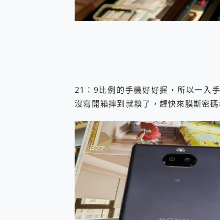
您的專屬AI 助手 Yoga Slim
realme 14 Pro 超硬
iPhone、Apple Watc
動靜皆宜「HUAWEI Fr
好玩好拍 vivo V50 ~ 口
25種洗烘模式一機搞定! Rob
給 MSI Claw 系列電競掌機
B&O 精品級音響! Home+
21：9比例的手機好好握，所以一入手 X
2億 APO蔡司長焦神機降臨~ v
沒寫開箱摔到就糗了，趕快來膜斯密
EaseUS Vocal Rem
3 個超值 MHN 飛人工具分享
Locawhere AnyTo 
小體積 40000mAh 超大
97.3% 恢復率，資料救援就是這麼
磁碟系統大風吹 有了 磁碟管理程式
全新 SONY Xperia 
Xiaomi 14 Ultra 開箱
vivo TWS 3e 真
MSI Claw 掌機專屬配件包 
人像旗艦 vivo V30 系