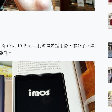
 7 Aura Edition 觸控AI筆電 開箱 評測
軍規、冰感變色實測，realme 14 5G 遊戲戰鬥值爆表，效能x娛樂全都
h、AirPods耳機 三個設備充電一起搞定 ONPRO MagReact™ M3 
eeArc」開放式耳掛耳機，無感配戴! 超穩超服貼，音質、通話也很
袋裡的 Zeiss 潮流攝影棚!
orock 衣莉莎白 H1 Neo分子篩洗脫烘 AI 滾筒洗衣機
 最完美的家 MSI Nest Docking Station 掌機專屬擴充底座 開箱
 中嘉寬頻 SoundBox 劇院串流盒 開箱 評測
peria 10 Plus，我還是差點手滑，嚇死了，還
ivo X200 Pro、vivo X200 就是這麼好拍
碼報到。
over 免費線上去聲器一鍵去除人聲 人聲 音樂分離 2024 消除人聲推薦
~~ iToolab AnyGo 魔物獵人 Now飛人 ios教學 不出門也可以
寶可夢飛人 AnyTo 不出門也可以飛遍全世界
容量 一次充5個設備 充好充滿 CUKTECH 酷態科 300W 微型充電站
簡單 EaseUS Data Recovery Wizard Free 18.0.0 
 EaseUS Partition Master 就是這麼簡單
1 VI 開箱! 相機實測! 長焦覆蓋更遠更清晰、2日長續航、頂尖影音娛樂
 評測~ 有深度的 Leica 影像旗艦手機! 加碼小旗艦 Xiaomi 14 開箱 評測
無線藍牙耳機智慧降噪升級、音質明亮溫潤，並支援雙設備連接~
來囉 完美保護 MSI Claw A1M-026TW 電競掌機
列 開箱 評測! 首搭蔡司光學鏡頭、攝影棚級柔光環、拍攝功能最好玩的美拍神