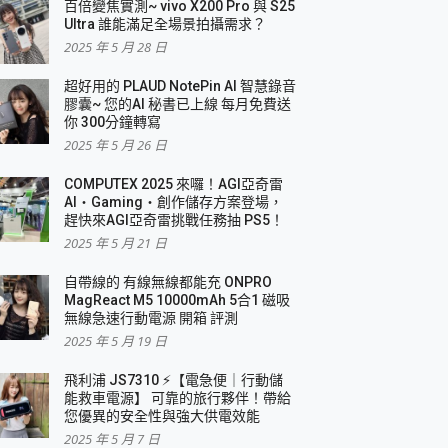
百倍變焦實測~ vivo X200 Pro 與 S25
Ultra 誰能滿足全場景拍攝需求？
2025 年 5 月 28 日
超好用的 PLAUD NotePin AI 智慧錄音
膠囊~ 您的AI 秘書已上線 每月免費送
你 300分鐘轉寫
2025 年 5 月 26 日
COMPUTEX 2025 來囉！AGI亞奇雷
AI・Gaming・創作儲存方案登場，
趕快來AGI亞奇雷挑戰任務抽 PS5！
2025 年 5 月 21 日
自帶線的 有線無線都能充 ONPRO
MagReact M5 10000mAh 5合1 磁吸
無線急速行動電源 開箱 評測
2025 年 5 月 19 日
飛利浦 JS7310 ⚡【電急便｜行動儲
能救車電源】 可靠的旅行夥伴！帶給
您優異的安全性與強大供電效能
2025 年 5 月 7 日