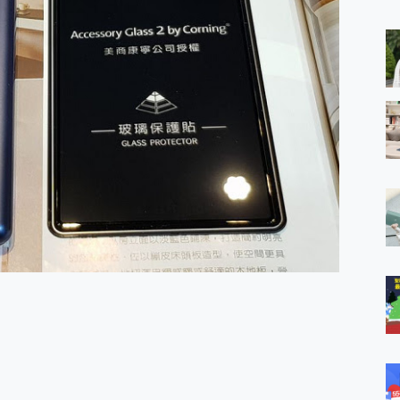
 MSI Claw A1M-026TW 電競掌機 開箱 評測
與超好用的隱磁支架 O-ONE MAG 最會吸的行動電源 開箱 評測
ro 及 moto g37 power上市，登錄在送飛利浦氣炸鍋
iberty 5 Pro Max，有螢幕的耳機會是智商稅嗎?
e Time，加碼愛奇藝黃金雙周卡體驗，專案價最低 NT$0 起
x MOLLY Limited Edition 限量版開賣，攜手味全龍進駐大巨蛋萬人