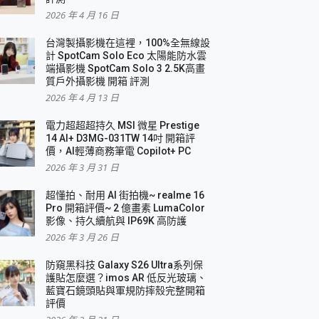
2026 年 4 月 16 日
要！
台灣製攝影機在這裡，100%全無線設
3 in 1可攜摺疊無線充電器 開箱 評測
計 SpotCam Solo Eco 太陽能防水雲
優質
端攝影機 SpotCam Solo 3 2.5K高畫
質戶外攝影機 開箱 評測
2026 年 4 月 13 日
 評測
電力超超超持久 MSI 微星 Prestige
14 AI+ D3MG-031TW 14吋 開箱評
價，AI輕薄商務筆電 Copilot+ PC
2026 年 3 月 31 日
到處走
超懂拍、耐用 AI 街拍機~ realme 16
 開箱 評測
Pro 開箱評價~ 2 億畫素 LumaColor
業界最好的資料救援軟體
影像、持久續航與 IP69K 高防護
2026 年 3 月 26 日
效能~
防窺黑科技 Galaxy S26 Ultra系列保
護貼怎麼選？imos AR 低反光玻璃、
藍寶石鏡頭貼與軍規防摔殼完整開箱
評價
機 vivo V30 Pro