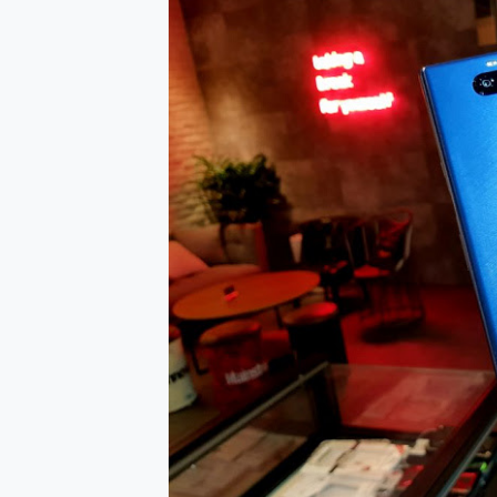
防窺黑科技 Galaxy S2
AI 支付 一錶搞定大小事 Xiao
超驚艷 讓人一眼就愛上 LENOV
美到讓人超想擁有 moto pad 
好用的 EaseUS Parti
一鍵修復模糊影片、舊照的 AI 
小朋友才做選擇 投影機 RG
式生活新體驗
外型超吸晴~ 給您絕佳操控體驗 
開箱~變身「蜘蛛人」椅子軍師
iPhone 17 系列 有認
DJI Osmo Pocket 3
小巧好吸不擋鏡頭 有Qi2認證
會走動的冷暖氣 SONY RE
寶可夢飛人外掛iToolab An
百倍變焦實測~ vivo X200
超好用的 PLAUD NoteP
COMPUTEX 2025 來
自帶線的 有線無線都能充 ONP
飛利浦 JS7310 ⚡【
是螢幕也是電視! 一機超多用途