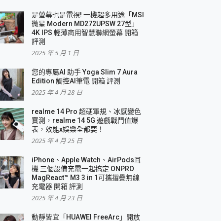
是螢幕也是電視! 一機超多用途「MSI
微星 Modern MD272UPSW 27型」
4K IPS 輕薄商用智慧聯網螢幕 開箱
評測
2025 年 5 月 1 日
您的專屬AI 助手 Yoga Slim 7 Aura
Edition 觸控AI筆電 開箱 評測
2025 年 4 月 28 日
realme 14 Pro 超硬軍規、冰感變色
實測，realme 14 5G 遊戲戰鬥值爆
表，效能x娛樂全都要！
2025 年 4 月 25 日
iPhone、Apple Watch、AirPods耳
機 三個設備充電一起搞定 ONPRO
MagReact™ M3 3 in 1可攜摺疊無線
充電器 開箱 評測
2025 年 4 月 23 日
動靜皆宜「HUAWEI FreeArc」開放