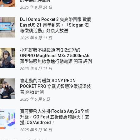
2025 年 9 月 24 日
DJI Osmo Pocket 3 爽爽帶回家 歡慶
EaseUS 21 週年到來，「Slogan 海
報徵稿活動」好康大放送
2025 年 8 月 11 日
小巧好吸不擋鏡頭 有Qi2認證的
ONPRO MagReact MXs2 5000mAh
薄型磁吸無線急速行動電源 開箱 評測
2025 年 6 月 11 日
會走動的冷暖氣 SONY REON
POCKET PRO 穿戴式智慧冷暖調溫裝
置 開箱 評測
2025 年 6 月 6 日
寶可夢飛人外掛iToolab AnyGo全新
升級，GO Fest 五折優惠嗨翻天！支
援 iOS/Android！
2025 年 5 月 30 日