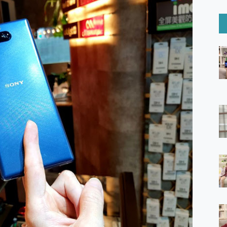
6 Ultra系列保護貼怎麼選？imos AR 低反光玻璃、藍寶石鏡頭
mi Watch 5 開箱 評測
O 聯想 Yoga Book 9 14吋 AI輕薄筆電 開箱 評測
60 系列 與 Moto | Swarovski razr 60 冰藍限定版本 開箱 評測
tion Master 讓您輕鬆的移除與格式化有防寫保護的隨身碟或SD卡
好幫手! VideoProc Converter AI 新版全解析 × 年末優惠
B藍牙音響 氛圍情境燈 我通通都要！ Starfish 2 幻彩膠囊投影
GravaStar Mercury K1 系列 異星機械鍵盤與 Mercury 
！MSI MPG 491CQP QD-OLED 超寬曲面電競螢幕，
證的防護來囉！ imos 首家導入 UL MCV 行銷宣告驗證的手機配件品牌
 爽爽帶回家 歡慶 EaseUS 21 週年到來，「Slogan 海報徵稿活動」
的 ONPRO MagReact MXs2 5000mAh薄型磁吸無線急速行
ON POCKET PRO 穿戴式智慧冷暖調溫裝置 開箱 評測
yGo全新升級，GO Fest 五折優惠嗨翻天！支援 iOS/Android！
 Pro 與 S25 Ultra 誰能滿足全場景拍攝需求？
in AI 智慧錄音膠囊~ 您的AI 秘書已上線 每月免費送你 300分鐘轉
囉！AGI亞奇雷 AI・Gaming・創作儲存方案登場，趕快來AGI亞奇雷
RO MagReact M5 10000mAh 5合1 磁吸無線急速行動電源
電急便｜行動儲能救車電源】 可靠的旅行夥伴！帶給您優異的安全性
「MSI微星 Modern MD272UPSW 27型」 4K IPS 輕薄