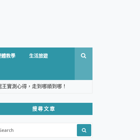
硬體教學
生活旅遊
台六冠王實測心得，走到哪順到哪！
翻譯，旅遊最強搭檔。
搜尋文章
 Solo 3 2.5K高畫質戶外攝影機 開箱 評
EARCH
pilot+ PC
R:
 IP69K 高防護