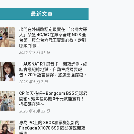
貼與軍規防摔殼完整開箱評價
最新文章
出門在外網路穩定最實在 「台灣大哥
，一篇全看懂
大」榮獲 4G/5G 在線率全球 NO.3 全
台第一與全台六冠王實測心得，走到
機｜結合「 智慧投影 & 煥彩流動 」的沈浸
哪順到哪！
2026 年 7 月 31 日
X 系列 輕量無線電競滑鼠 開箱 評測
多工辦公、爽度滿滿的終極桌面體驗
「AUSNAT R1 錄音卡」開箱評測~ 終
結會議紀錄地獄，自動生成摘要報
好康大放送
告，200+語言翻譯，旅遊最強搭檔。
動電源 開箱 評測
2026 年 5 月 7 日
CP 值天花板~ Bongcom BS5 足球君
開箱~ 短焦投影機 3千元就能擁有！
折扣碼在這～
寫
2026 年 4 月 23 日
挑戰任務抽 PS5！
 開箱 評測
專為 PC上的 XBOX和掌機設計的
與強大供電效能
FireCuda X1070 SSD 固態硬碟開箱
商用智慧聯網螢幕 開箱 評測
評測