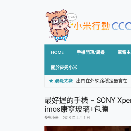
Skip
to
content
HOME
手機開箱/周邊
筆電主
關於麥兜小米
最新文章:
出門在外網路穩定最實在 「
「AUSNAT R1 錄音
CP 值天花板~ Bongco
最好握的手機 – SONY Xperi
專為 PC上的 XBOX和掌機設計
台灣製攝影機在這裡，100%全無
imos康寧玻璃+包膜
測
麥兜小米
2019 年 4 月 1 日
電力超超超持久 MSI 微星 Pre
超懂拍、耐用 AI 街拍機~ re