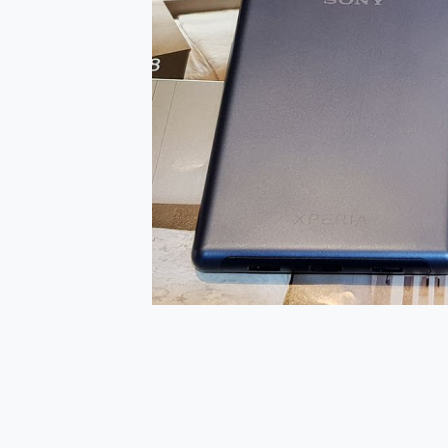
多個願望一次滿足 超強散熱 微星
一吸完美對位 擁有超強吸力
Motorola edge 70 p
近八千元的 Soundcore L
ASUS Pad 全面應援 M
榮耀 HONOR 600 Pro 