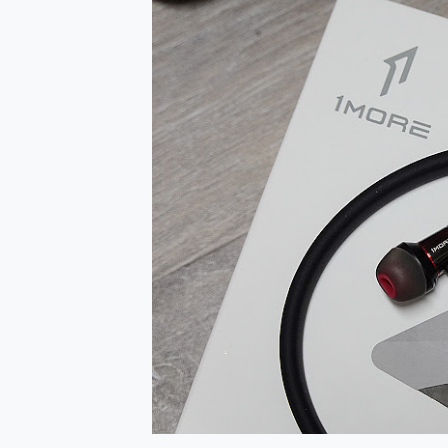
防窺黑科技 Galaxy S2
AI 支付 一錶搞定大小事 Xiao
超驚艷 讓人一眼就愛上 LENOV
美到讓人超想擁有 moto pad 
好用的 EaseUS Parti
一鍵修復模糊影片、舊照的 AI 
小朋友才做選擇 投影機 RG
式生活新體驗
外型超吸晴~ 給您絕佳操控體驗 
開箱~變身「蜘蛛人」椅子軍師
iPhone 17 系列 有認
DJI Osmo Pocket 3
小巧好吸不擋鏡頭 有Qi2認證
會走動的冷暖氣 SONY RE
寶可夢飛人外掛iToolab An
百倍變焦實測~ vivo X200
超好用的 PLAUD NoteP
COMPUTEX 2025 來
自帶線的 有線無線都能充 ONP
飛利浦 JS7310 ⚡【
是螢幕也是電視! 一機超多用途