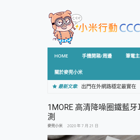
Skip
to
content
HOME
手機開箱/周邊
筆電主
關於麥兜小米
最新文章:
出門在外網路穩定最實在 「
「AUSNAT R1 錄音
CP 值天花板~ Bongco
1MORE 高清降噪圈鐵藍牙耳機 
專為 PC上的 XBOX和掌機設計
台灣製攝影機在這裡，100%全無
測
測
麥兜小米
2020 年 7 月 21 日
電力超超超持久 MSI 微星 Pre
超懂拍、耐用 AI 街拍機~ re