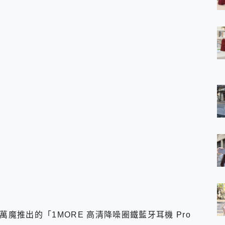
 7 Aura Edition 觸控AI筆電 開箱 評測
軍規、冰感變色實測，realme 14 5G 遊戲戰鬥值爆表，效能x娛樂全都
h、AirPods耳機 三個設備充電一起搞定 ONPRO MagReact™ M3 
eeArc」開放式耳掛耳機，無感配戴! 超穩超服貼，音質、通話也很
袋裡的 Zeiss 潮流攝影棚!
orock 衣莉莎白 H1 Neo分子篩洗脫烘 AI 滾筒洗衣機
 最完美的家 MSI Nest Docking Station 掌機專屬擴充底座 開箱
 中嘉寬頻 SoundBox 劇院串流盒 開箱 評測
ivo X200 Pro、vivo X200 就是這麼好拍
over 免費線上去聲器一鍵去除人聲 人聲 音樂分離 2024 消除人聲推薦
~~ iToolab AnyGo 魔物獵人 Now飛人 ios教學 不出門也可以
寶可夢飛人 AnyTo 不出門也可以飛遍全世界
容量 一次充5個設備 充好充滿 CUKTECH 酷態科 300W 微型充電站
簡單 EaseUS Data Recovery Wizard Free 18.0.0 
 EaseUS Partition Master 就是這麼簡單
1 VI 開箱! 相機實測! 長焦覆蓋更遠更清晰、2日長續航、頂尖影音娛樂
 評測~ 有深度的 Leica 影像旗艦手機! 加碼小旗艦 Xiaomi 14 開箱 評測
無線藍牙耳機智慧降噪升級、音質明亮溫潤，並支援雙設備連接~
來囉 完美保護 MSI Claw A1M-026TW 電競掌機
魔推出的「1MORE 高清降噪圈鐵藍牙耳機 Pro
列 開箱 評測! 首搭蔡司光學鏡頭、攝影棚級柔光環、拍攝功能最好玩的美拍神