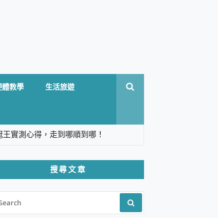
硬體教學
生活旅遊
台六冠王實測心得，走到哪順到哪！
翻譯，旅遊最強搭檔。
搜尋文章
 Solo 3 2.5K高畫質戶外攝影機 開箱 評
EARCH
pilot+ PC
R:
 IP69K 高防護