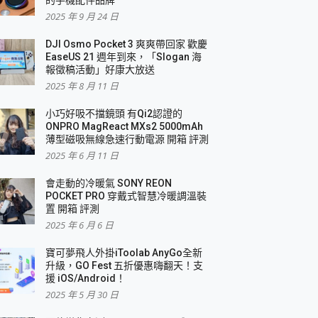
2025 年 9 月 24 日
DJI Osmo Pocket 3 爽爽帶回家 歡慶
EaseUS 21 週年到來，「Slogan 海
報徵稿活動」好康大放送
2025 年 8 月 11 日
小巧好吸不擋鏡頭 有Qi2認證的
ONPRO MagReact MXs2 5000mAh
薄型磁吸無線急速行動電源 開箱 評測
2025 年 6 月 11 日
會走動的冷暖氣 SONY REON
POCKET PRO 穿戴式智慧冷暖調溫裝
置 開箱 評測
2025 年 6 月 6 日
寶可夢飛人外掛iToolab AnyGo全新
升級，GO Fest 五折優惠嗨翻天！支
援 iOS/Android！
2025 年 5 月 30 日