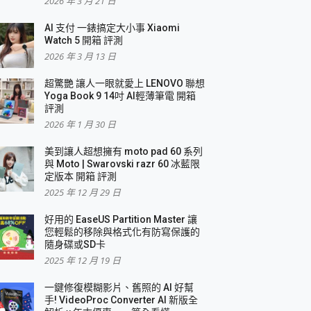
2026 年 3 月 21 日
AI 支付 一錶搞定大小事 Xiaomi
簡單
Watch 5 開箱 評測
2026 年 3 月 13 日
超驚艷 讓人一眼就愛上 LENOVO 聯想
Yoga Book 9 14吋 AI輕薄筆電 開箱
評測
2026 年 1 月 30 日
美到讓人超想擁有 moto pad 60 系列
與 Moto | Swarovski razr 60 冰藍限
定版本 開箱 評測
2025 年 12 月 29 日
好用的 EaseUS Partition Master 讓
您輕鬆的移除與格式化有防寫保護的
隨身碟或SD卡
2025 年 12 月 19 日
一鍵修復模糊影片、舊照的 AI 好幫
手! VideoProc Converter AI 新版全