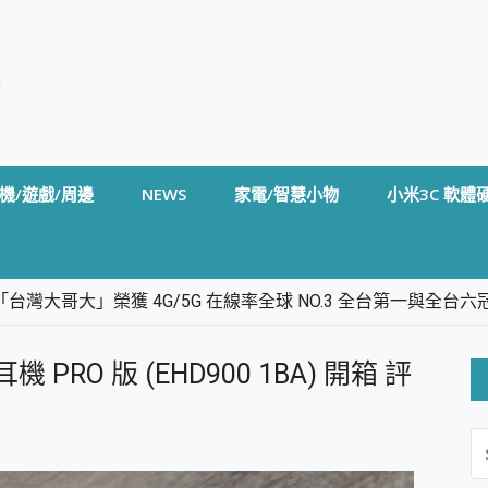
機/遊戲/周邊
NEWS
家電/智慧小物
小米3C 軟體
台灣大哥大」榮獲 4G/5G 在線率全球 NO.3 全台第一與全
卡」開箱評測~ 終結會議紀錄地獄，自動生成摘要報告，200+語言
m BS5 足球君開箱~ 短焦投影機 3千元就能擁有！ 折扣碼在這～
PRO 版 (EHD900 1BA) 開箱 評
的 FireCuda X1070 SSD 固態硬碟開箱 評測
線設計 SpotCam Solo Eco 太陽能防水雲端攝影機 SpotCam
S
stige 14 AI+ D3MG-031TW 14吋 開箱評價，AI輕薄商務筆電 Co
FO
alme 16 Pro 開箱評價~ 2 億畫素 LumaColor 影像、持久續航與