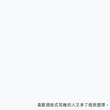
您的專屬AI 助手 Yoga Slim
realme 14 Pro 超硬
iPhone、Apple Watc
動靜皆宜「HUAWEI Fr
好玩好拍 vivo V50 ~ 口
25種洗烘模式一機搞定! Rob
給 MSI Claw 系列電競掌機
B&O 精品級音響! Home+
2億 APO蔡司長焦神機降臨~ v
EaseUS Vocal Rem
3 個超值 MHN 飛人工具分享
Locawhere AnyTo 
小體積 40000mAh 超大
97.3% 恢復率，資料救援就是這麼
磁碟系統大風吹 有了 磁碟管理程式
全新 SONY Xperia 
Xiaomi 14 Ultra 開箱
vivo TWS 3e 真
MSI Claw 掌機專屬配件包 
喜歡頸掛式耳機的人又多了個新選擇，萬
人像旗艦 vivo V30 系