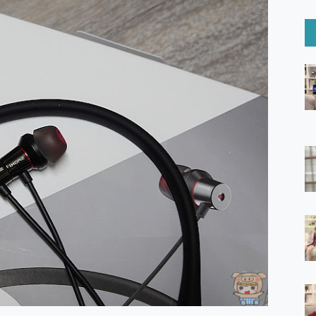
6 Ultra系列保護貼怎麼選？imos AR 低反光玻璃、藍寶石鏡頭
mi Watch 5 開箱 評測
O 聯想 Yoga Book 9 14吋 AI輕薄筆電 開箱 評測
60 系列 與 Moto | Swarovski razr 60 冰藍限定版本 開箱 評測
tion Master 讓您輕鬆的移除與格式化有防寫保護的隨身碟或SD卡
好幫手! VideoProc Converter AI 新版全解析 × 年末優惠
B藍牙音響 氛圍情境燈 我通通都要！ Starfish 2 幻彩膠囊投影
GravaStar Mercury K1 系列 異星機械鍵盤與 Mercury 
！MSI MPG 491CQP QD-OLED 超寬曲面電競螢幕，
證的防護來囉！ imos 首家導入 UL MCV 行銷宣告驗證的手機配件品牌
 爽爽帶回家 歡慶 EaseUS 21 週年到來，「Slogan 海報徵稿活動」
的 ONPRO MagReact MXs2 5000mAh薄型磁吸無線急速行
ON POCKET PRO 穿戴式智慧冷暖調溫裝置 開箱 評測
yGo全新升級，GO Fest 五折優惠嗨翻天！支援 iOS/Android！
 Pro 與 S25 Ultra 誰能滿足全場景拍攝需求？
in AI 智慧錄音膠囊~ 您的AI 秘書已上線 每月免費送你 300分鐘轉
囉！AGI亞奇雷 AI・Gaming・創作儲存方案登場，趕快來AGI亞奇雷
RO MagReact M5 10000mAh 5合1 磁吸無線急速行動電源
電急便｜行動儲能救車電源】 可靠的旅行夥伴！帶給您優異的安全性
「MSI微星 Modern MD272UPSW 27型」 4K IPS 輕薄