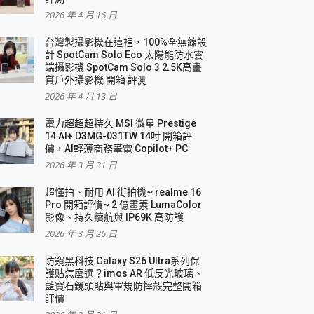
2026 年 4 月 16 日
要！
台灣製攝影機在這裡，100%全無線設
3 in 1可攜摺疊無線充電器 開箱 評測
計 SpotCam Solo Eco 太陽能防水雲
優質
端攝影機 SpotCam Solo 3 2.5K高畫
質戶外攝影機 開箱 評測
2026 年 4 月 13 日
 評測
電力超超超持久 MSI 微星 Prestige
14 AI+ D3MG-031TW 14吋 開箱評
價，AI輕薄商務筆電 Copilot+ PC
2026 年 3 月 31 日
到處走
超懂拍、耐用 AI 街拍機~ realme 16
 開箱 評測
Pro 開箱評價~ 2 億畫素 LumaColor
業界最好的資料救援軟體
影像、持久續航與 IP69K 高防護
2026 年 3 月 26 日
效能~
防窺黑科技 Galaxy S26 Ultra系列保
護貼怎麼選？imos AR 低反光玻璃、
藍寶石鏡頭貼與軍規防摔殼完整開箱
評價
機 vivo V30 Pro