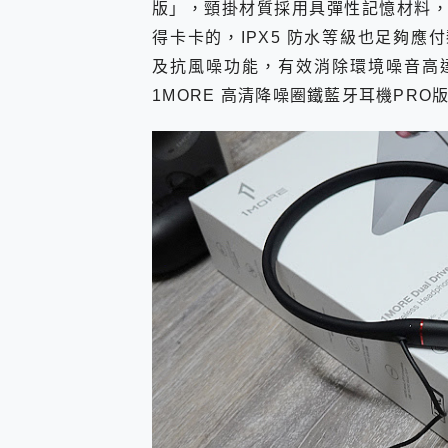
版」，頸掛材質採用具彈性記憶材料，
多個願望一次滿足 超強散熱 微星
一吸完美對位 擁有超強吸力
得卡卡的，IPX5 防水等級也足夠應
OPPO 哈蘇 300mm 專
及抗風噪功能，有效消除環境噪音高達
Motorola edge 70 p
1MORE 高清降噪圈鐵藍牙耳機PRO
近八千元的 Soundcore L
ASUS Pad 全面應援 M