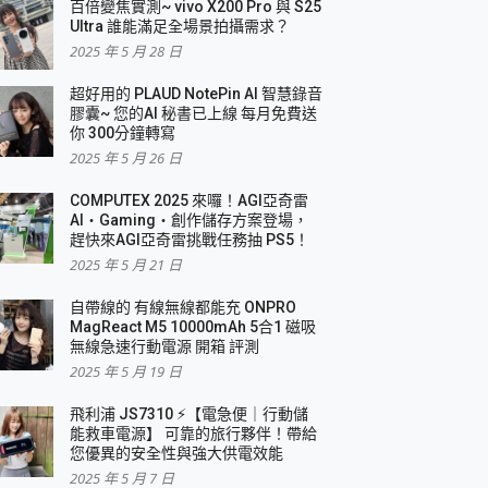
百倍變焦實測~ vivo X200 Pro 與 S25
Ultra 誰能滿足全場景拍攝需求？
2025 年 5 月 28 日
超好用的 PLAUD NotePin AI 智慧錄音
膠囊~ 您的AI 秘書已上線 每月免費送
你 300分鐘轉寫
2025 年 5 月 26 日
COMPUTEX 2025 來囉！AGI亞奇雷
AI・Gaming・創作儲存方案登場，
趕快來AGI亞奇雷挑戰任務抽 PS5！
2025 年 5 月 21 日
自帶線的 有線無線都能充 ONPRO
MagReact M5 10000mAh 5合1 磁吸
無線急速行動電源 開箱 評測
2025 年 5 月 19 日
飛利浦 JS7310 ⚡【電急便｜行動儲
能救車電源】 可靠的旅行夥伴！帶給
您優異的安全性與強大供電效能
2025 年 5 月 7 日