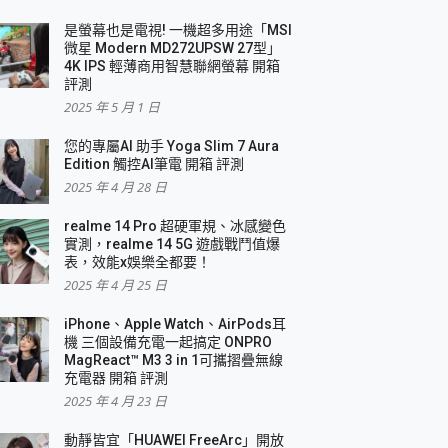
是螢幕也是電視! 一機超多用途「MSI
微星 Modern MD272UPSW 27型」
4K IPS 輕薄商用智慧聯網螢幕 開箱
評測
2025 年 5 月 1 日
您的專屬AI 助手 Yoga Slim 7 Aura
Edition 觸控AI筆電 開箱 評測
2025 年 4 月 28 日
realme 14 Pro 超硬軍規、冰感變色
實測，realme 14 5G 遊戲戰鬥值爆
表，效能x娛樂全都要！
2025 年 4 月 25 日
iPhone、Apple Watch、AirPods耳
機 三個設備充電一起搞定 ONPRO
MagReact™ M3 3 in 1可攜摺疊無線
充電器 開箱 評測
2025 年 4 月 23 日
動靜皆宜「HUAWEI FreeArc」開放