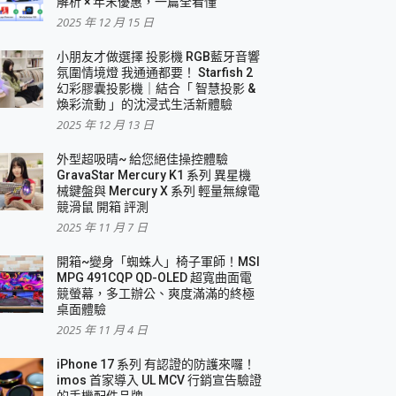
解析 × 年末優惠，一篇全看懂
2025 年 12 月 15 日
小朋友才做選擇 投影機 RGB藍牙音響
氛圍情境燈 我通通都要！ Starfish 2
幻彩膠囊投影機｜結合「 智慧投影 &
煥彩流動 」的沈浸式生活新體驗
2025 年 12 月 13 日
外型超吸晴~ 給您絕佳操控體驗
GravaStar Mercury K1 系列 異星機
械鍵盤與 Mercury X 系列 輕量無線電
競滑鼠 開箱 評測
2025 年 11 月 7 日
開箱~變身「蜘蛛人」椅子軍師！MSI
MPG 491CQP QD-OLED 超寬曲面電
競螢幕，多工辦公、爽度滿滿的終極
桌面體驗
2025 年 11 月 4 日
iPhone 17 系列 有認證的防護來囉！
imos 首家導入 UL MCV 行銷宣告驗證
的手機配件品牌