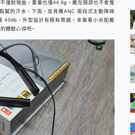
不僅耐彎曲，重量也僅44.6g，戴在頸部也不會覺
 MSI Claw A1M-026TW 電競掌機 開箱 評測
與超好用的隱磁支架 O-ONE MAG 最會吸的行動電源 開箱 評測
付黏膩的汗水、下雨，並具備ANC 兩段式主動降噪
業增距鏡實測：Find X9 Ultra 光學長焦隨手拍，紀錄生活就是這麼
 40db，外型設計有極有質感，來看看小米配戴
ro 及 moto g37 power上市，登錄在送飛利浦氣炸鍋
版的體驗心得吧~
iberty 5 Pro Max，有螢幕的耳機會是智商稅嗎?
e Time，加碼愛奇藝黃金雙周卡體驗，專案價最低 NT$0 起