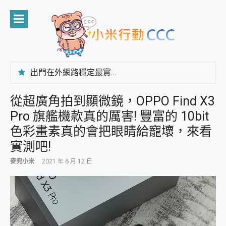
Skip
to
content
出門在外網路穩定最實在 「台灣大哥大」榮獲 4G/5G 在線率全球 NO.3 全台第一與全台六冠王實測心得，走到哪順到哪！
「AUSNAT R1 錄音卡」開箱評測~ 終結會議紀錄地獄，自動生成摘要報告，200+語言翻譯，旅遊最強搭檔。
CP 值天花板~ Bongcom BS5 足球君開箱~ 短焦投影機 3千元就能擁有！ 折扣碼在這～
從超廣角拍到顯微鏡，OPPO Find X3
專為 PC上的 XBOX和掌機設計的 FireCuda X1070 SSD 固態硬碟開箱 評測
Pro 旗艦機款真的厲害! 豐富的 10bit
台灣製攝影機在這裡，100%全無線設計 SpotCam Solo Eco 太陽能防水雲端攝影機 SpotCam Solo 3 2.5K高畫質戶外攝影機 開箱 評測
電力超超超持久 MSI 微星 Prestige 14 AI+ D3MG-031TW 14吋 開箱評價，AI輕薄商務筆電 Copilot+ PC
色彩畫素真的會把眼睛給寵壞，來看
超懂拍、耐用 AI 街拍機~ realme 16 Pro 開箱評價~ 2 億畫素 LumaColor 影像、持久續航與 IP69K 高防護
實測吧!
防窺黑科技 Galaxy S26 Ultra系列保護貼怎麼選？imos AR 低反光玻璃、藍寶石鏡頭貼與軍規防摔殼完整開箱評價
AI 支付 一錶搞定大小事 Xiaomi Watch 5 開箱 評測
麥兜小米
2021 年 6 月 12 日
超驚艷 讓人一眼就愛上 LENOVO 聯想 Yoga Book 9 14吋 AI輕薄筆電 開箱 評測
美到讓人超想擁有 moto pad 60 系列 與 Moto | Swarovski razr 60 冰藍限定版本 開箱 評測
好用的 EaseUS Partition Master 讓您輕鬆的移除與格式化有防寫保護的隨身碟或SD卡
一鍵修復模糊影片、舊照的 AI 好幫手! VideoProc Converter AI 新版全解析 × 年末優惠，一篇全看懂
小朋友才做選擇 投影機 RGB藍牙音響 氛圍情境燈 我通通都要！ Starfish 2 幻彩膠囊投影機｜結合「 智慧投影 & 煥彩流動 」的沈浸式生活新體驗