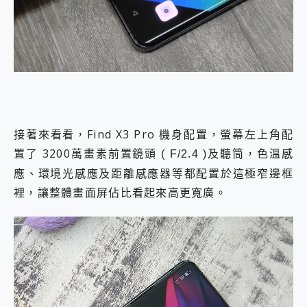
接著來看看，Find X3 Pro 機身配置，螢幕左上角配
置了 3200萬
筒，色溫感
畫素前置鏡頭 ( F/2.4 )及聽
應、環境光感應及距離感應器等都配置於這極窄邊框
裡，讓整體畫面屏佔比看起來高更寬廣。