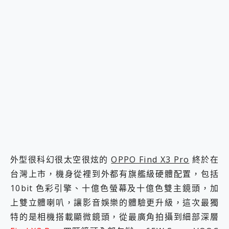
2億 APO蔡司長焦神機降臨~ vivo X200 Pro、vivo X200 就是這麼好拍
EaseUS Vocal Remover 免費線上去聲器一鍵去除人聲 人聲 音樂分離 2024 消除人聲推薦
3 個超值 MHN 飛人工具分享~~ iToolab AnyGo 魔物獵人 Now飛人 ios教學 不出門也可以到處走
Locawhere AnyTo 寶可夢飛人 AnyTo 不出門也可以飛遍全世界
小體積 40000mAh 超大容量 一次充5個設備 充好充滿 CUKTECH 酷態科 300W 微型充電站 開箱 評測
97.3% 恢復率，資料救援就是這麼簡單 EaseUS Data Recovery Wizard Free 18.0.0 業界最好的資料救援軟體
磁碟系統大風吹 有了 磁碟管理程式 EaseUS Partition Master 就是這麼簡單
全新 SONY Xperia 1 VI 開箱! 相機實測! 長焦覆蓋更遠更清晰、2日長續航、頂尖影音娛樂效能~
Xiaomi 14 Ultra 開箱 評測~ 有深度的 Leica 影像旗艦手機! 加碼小旗艦 Xiaomi 14 開箱 評測
vivo TWS 3e 真無線藍牙耳機智慧降噪升級、音質明亮溫潤，並支援雙設備連接~
MSI Claw 掌機專屬配件包 來囉 完美保護 MSI Claw A1M-026TW 電競掌機
人像旗艦 vivo V30 系列 開箱 評測! 首搭蔡司光學鏡頭、攝影棚級柔光環、拍攝功能最好玩的美拍神機 vivo V30 Pro
多個願望一次滿足 超強散熱 微星 MSI Claw A1M-026TW 電競掌機 開箱 評測
一吸完美對位 擁有超強吸力與超好用的隱磁支架 O-ONE MAG 最會吸的行動電源 開箱 評測
外型很科幻很太空很炫的
OPPO Find X3 Pro
終於在
Motorola edge 70 pro 及 moto g37 power上市，登錄在送飛利浦氣炸鍋
台灣上市，機身從裡到外都有旗艦級硬體配置，包括
近八千元的 Soundcore Liberty 5 Pro Max，有螢幕的耳機會是智商稅嗎?
10bit 色彩引擎、十億色螢幕及十億色雙主鏡頭，加
ASUS Pad 全面應援 Me Time，加碼愛奇藝黃金雙周卡體驗，專案價最低 NT$0 起
榮耀 HONOR 600 Pro x MOLLY Limited Edition 限量版開賣，攜手味全龍進駐大巨蛋萬人盛典
上雙立體喇叭，讓影音娛樂的體驗更升級，這次最獨
特的是相機搭載顯微鏡頭，從最廣角拍攝到細部深層