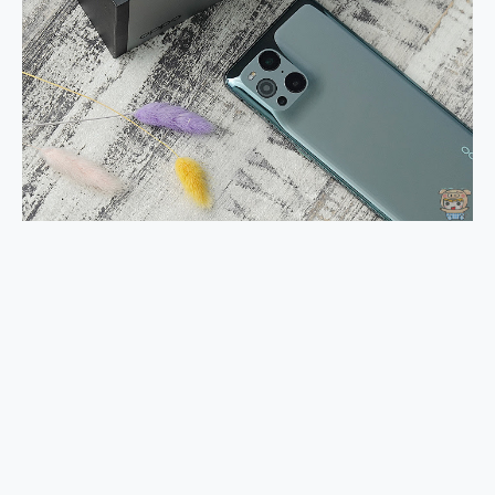
外型超吸晴~ 給您絕佳操控體驗 GravaStar Mercury K1 系列 異星機械鍵盤與 Mercury X 系列 輕量無線電競滑鼠 開箱 評測
開箱~變身「蜘蛛人」椅子軍師！MSI MPG 491CQP QD-OLED 超寬曲面電競螢幕，多工辦公、爽度滿滿的終極桌面體驗
iPhone 17 系列 有認證的防護來囉！ imos 首家導入 UL MCV 行銷宣告驗證的手機配件品牌
DJI Osmo Pocket 3 爽爽帶回家 歡慶 EaseUS 21 週年到來，「Slogan 海報徵稿活動」好康大放送
小巧好吸不擋鏡頭 有Qi2認證的 ONPRO MagReact MXs2 5000mAh薄型磁吸無線急速行動電源 開箱 評測
會走動的冷暖氣 SONY REON POCKET PRO 穿戴式智慧冷暖調溫裝置 開箱 評測
寶可夢飛人外掛iToolab AnyGo全新升級，GO Fest 五折優惠嗨翻天！支援 iOS/Android！
百倍變焦實測~ vivo X200 Pro 與 S25 Ultra 誰能滿足全場景拍攝需求？
超好用的 PLAUD NotePin AI 智慧錄音膠囊~ 您的AI 秘書已上線 每月免費送你 300分鐘轉寫
COMPUTEX 2025 來囉！AGI亞奇雷 AI・Gaming・創作儲存方案登場，趕快來AGI亞奇雷挑戰任務抽 PS5！
自帶線的 有線無線都能充 ONPRO MagReact M5 10000mAh 5合1 磁吸無線急速行動電源 開箱 評測
飛利浦 JS7310 ⚡【電急便｜行動儲能救車電源】 可靠的旅行夥伴！帶給您優異的安全性與強大供電效能
是螢幕也是電視! 一機超多用途「MSI微星 Modern MD272UPSW 27型」 4K IPS 輕薄商用智慧聯網螢幕 開箱 評測
您的專屬AI 助手 Yoga Slim 7 Aura Edition 觸控AI筆電 開箱 評測
realme 14 Pro 超硬軍規、冰感變色實測，realme 14 5G 遊戲戰鬥值爆表，效能x娛樂全都要！
iPhone、Apple Watch、AirPods耳機 三個設備充電一起搞定 ONPRO MagReact™ M3 3 in 1可攜摺疊無線充電器 開箱 評測
動靜皆宜「HUAWEI FreeArc」開放式耳掛耳機，無感配戴! 超穩超服貼，音質、通話也很優質
好玩好拍 vivo V50 ~ 口袋裡的 Zeiss 潮流攝影棚!
25種洗烘模式一機搞定! Roborock 衣莉莎白 H1 Neo分子篩洗脫烘 AI 滾筒洗衣機
給 MSI Claw 系列電競掌機 最完美的家 MSI Nest Docking Station 掌機專屬擴充底座 開箱 評測
B&O 精品級音響! Home+ 中嘉寬頻 SoundBox 劇院串流盒 開箱 評測