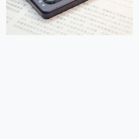
外型超吸晴~ 給您絕佳操控體驗 GravaStar Mercury K1 系列 異星機械鍵盤與 Mercury X 系列 輕量無線電競滑鼠 開箱 評測
開箱~變身「蜘蛛人」椅子軍師！MSI MPG 491CQP QD-OLED 超寬曲面電競螢幕，多工辦公、爽度滿滿的終極桌面體驗
iPhone 17 系列 有認證的防護來囉！ imos 首家導入 UL MCV 行銷宣告驗證的手機配件品牌
DJI Osmo Pocket 3 爽爽帶回家 歡慶 EaseUS 21 週年到來，「Slogan 海報徵稿活動」好康大放送
小巧好吸不擋鏡頭 有Qi2認證的 ONPRO MagReact MXs2 5000mAh薄型磁吸無線急速行動電源 開箱 評測
會走動的冷暖氣 SONY REON POCKET PRO 穿戴式智慧冷暖調溫裝置 開箱 評測
寶可夢飛人外掛iToolab AnyGo全新升級，GO Fest 五折優惠嗨翻天！支援 iOS/Android！
百倍變焦實測~ vivo X200 Pro 與 S25 Ultra 誰能滿足全場景拍攝需求？
超好用的 PLAUD NotePin AI 智慧錄音膠囊~ 您的AI 秘書已上線 每月免費送你 300分鐘轉寫
COMPUTEX 2025 來囉！AGI亞奇雷 AI・Gaming・創作儲存方案登場，趕快來AGI亞奇雷挑戰任務抽 PS5！
自帶線的 有線無線都能充 ONPRO MagReact M5 10000mAh 5合1 磁吸無線急速行動電源 開箱 評測
飛利浦 JS7310 ⚡【電急便｜行動儲能救車電源】 可靠的旅行夥伴！帶給您優異的安全性與強大供電效能
是螢幕也是電視! 一機超多用途「MSI微星 Modern MD272UPSW 27型」 4K IPS 輕薄商用智慧聯網螢幕 開箱 評測
您的專屬AI 助手 Yoga Slim 7 Aura Edition 觸控AI筆電 開箱 評測
realme 14 Pro 超硬軍規、冰感變色實測，realme 14 5G 遊戲戰鬥值爆表，效能x娛樂全都要！
iPhone、Apple Watch、AirPods耳機 三個設備充電一起搞定 ONPRO MagReact™ M3 3 in 1可攜摺疊無線充電器 開箱 評測
動靜皆宜「HUAWEI FreeArc」開放式耳掛耳機，無感配戴! 超穩超服貼，音質、通話也很優質
好玩好拍 vivo V50 ~ 口袋裡的 Zeiss 潮流攝影棚!
25種洗烘模式一機搞定! Roborock 衣莉莎白 H1 Neo分子篩洗脫烘 AI 滾筒洗衣機
給 MSI Claw 系列電競掌機 最完美的家 MSI Nest Docking Station 掌機專屬擴充底座 開箱 評測
B&O 精品級音響! Home+ 中嘉寬頻 SoundBox 劇院串流盒 開箱 評測