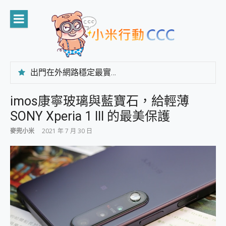
Skip
to
content
出門在外網路穩定最實在 「台灣大哥大」榮獲 4G/5G 在線率全球 NO.3 全台第一與全台六冠王實測心得，走到哪順到哪！
「AUSNAT R1 錄音卡」開箱評測~ 終結會議紀錄地獄，自動生成摘要報告，200+語言翻譯，旅遊最強搭檔。
CP 值天花板~ Bongcom BS5 足球君開箱~ 短焦投影機 3千元就能擁有！ 折扣碼在這～
imos康寧玻璃與藍寶石，給輕薄
專為 PC上的 XBOX和掌機設計的 FireCuda X1070 SSD 固態硬碟開箱 評測
SONY Xperia 1 III 的最美保護
台灣製攝影機在這裡，100%全無線設計 SpotCam Solo Eco 太陽能防水雲端攝影機 SpotCam Solo 3 2.5K高畫質戶外攝影機 開箱 評測
電力超超超持久 MSI 微星 Prestige 14 AI+ D3MG-031TW 14吋 開箱評價，AI輕薄商務筆電 Copilot+ PC
麥兜小米
2021 年 7 月 30 日
超懂拍、耐用 AI 街拍機~ realme 16 Pro 開箱評價~ 2 億畫素 LumaColor 影像、持久續航與 IP69K 高防護
防窺黑科技 Galaxy S26 Ultra系列保護貼怎麼選？imos AR 低反光玻璃、藍寶石鏡頭貼與軍規防摔殼完整開箱評價
AI 支付 一錶搞定大小事 Xiaomi Watch 5 開箱 評測
超驚艷 讓人一眼就愛上 LENOVO 聯想 Yoga Book 9 14吋 AI輕薄筆電 開箱 評測
美到讓人超想擁有 moto pad 60 系列 與 Moto | Swarovski razr 60 冰藍限定版本 開箱 評測
好用的 EaseUS Partition Master 讓您輕鬆的移除與格式化有防寫保護的隨身碟或SD卡
一鍵修復模糊影片、舊照的 AI 好幫手! VideoProc Converter AI 新版全解析 × 年末優惠，一篇全看懂
小朋友才做選擇 投影機 RGB藍牙音響 氛圍情境燈 我通通都要！ Starfish 2 幻彩膠囊投影機｜結合「 智慧投影 & 煥彩流動 」的沈浸式生活新體驗