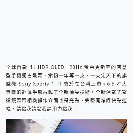
2億 APO蔡司長焦神機降臨~ vivo X200 Pro、vivo X200 就是這麼好拍
EaseUS Vocal Remover 免費線上去聲器一鍵去除人聲 人聲 音樂分離 2024 消除人聲推薦
3 個超值 MHN 飛人工具分享~~ iToolab AnyGo 魔物獵人 Now飛人 ios教學 不出門也可以到處走
Locawhere AnyTo 寶可夢飛人 AnyTo 不出門也可以飛遍全世界
小體積 40000mAh 超大容量 一次充5個設備 充好充滿 CUKTECH 酷態科 300W 微型充電站 開箱 評測
97.3% 恢復率，資料救援就是這麼簡單 EaseUS Data Recovery Wizard Free 18.0.0 業界最好的資料救援軟體
磁碟系統大風吹 有了 磁碟管理程式 EaseUS Partition Master 就是這麼簡單
全新 SONY Xperia 1 VI 開箱! 相機實測! 長焦覆蓋更遠更清晰、2日長續航、頂尖影音娛樂效能~
Xiaomi 14 Ultra 開箱 評測~ 有深度的 Leica 影像旗艦手機! 加碼小旗艦 Xiaomi 14 開箱 評測
vivo TWS 3e 真無線藍牙耳機智慧降噪升級、音質明亮溫潤，並支援雙設備連接~
全球首款 4K HDR OLED 120Hz 螢幕更新率的智慧
MSI Claw 掌機專屬配件包 來囉 完美保護 MSI Claw A1M-026TW 電競掌機
型手機獨占鰲頭，索粉一年等一支，一支定天下的旗
人像旗艦 vivo V30 系列 開箱 評測! 首搭蔡司光學鏡頭、攝影棚級柔光環、拍攝功能最好玩的美拍神機 vivo V30 Pro
艦機 Sony Xperia 1 III 終於在台灣上市。6.5 吋大
多個願望一次滿足 超強散熱 微星 MSI Claw A1M-026TW 電競掌機 開箱 評測
一吸完美對位 擁有超強吸力與超好用的隱磁支架 O-ONE MAG 最會吸的行動電源 開箱 評測
無敵的輕薄手感乘載了全新頂尖技術，全新潛望式望
OPPO 哈蘇 300mm 專業增距鏡實測：Find X9 Ultra 光學長焦隨手拍，紀錄生活就是這麼簡單
遠鏡頭跟相機操作介面也是亮點，完整開箱趕快點這
Motorola edge 70 pro 及 moto g37 power上市，登錄在送飛利浦氣炸鍋
裡，
請點我請點我請用力點我
！
近八千元的 Soundcore Liberty 5 Pro Max，有螢幕的耳機會是智商稅嗎?
ASUS Pad 全面應援 Me Time，加碼愛奇藝黃金雙周卡體驗，專案價最低 NT$0 起