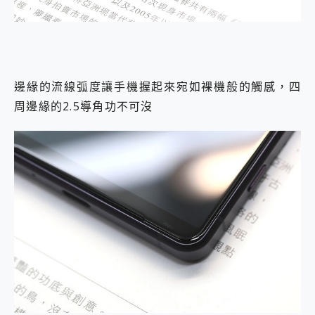
邊緣的流線弧度讓手機握起來宛如裸機般的觸感，四
周邊緣的2.5導角功不可沒