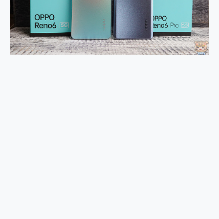
外型超吸晴~ 給您絕佳操控體驗 GravaStar Mercury K1 系列 異星機械鍵盤與 Mercury X 系列 輕量無線電競滑鼠 開箱 評測
開箱~變身「蜘蛛人」椅子軍師！MSI MPG 491CQP QD-OLED 超寬曲面電競螢幕，多工辦公、爽度滿滿的終極桌面體驗
iPhone 17 系列 有認證的防護來囉！ imos 首家導入 UL MCV 行銷宣告驗證的手機配件品牌
DJI Osmo Pocket 3 爽爽帶回家 歡慶 EaseUS 21 週年到來，「Slogan 海報徵稿活動」好康大放送
小巧好吸不擋鏡頭 有Qi2認證的 ONPRO MagReact MXs2 5000mAh薄型磁吸無線急速行動電源 開箱 評測
會走動的冷暖氣 SONY REON POCKET PRO 穿戴式智慧冷暖調溫裝置 開箱 評測
寶可夢飛人外掛iToolab AnyGo全新升級，GO Fest 五折優惠嗨翻天！支援 iOS/Android！
百倍變焦實測~ vivo X200 Pro 與 S25 Ultra 誰能滿足全場景拍攝需求？
超好用的 PLAUD NotePin AI 智慧錄音膠囊~ 您的AI 秘書已上線 每月免費送你 300分鐘轉寫
COMPUTEX 2025 來囉！AGI亞奇雷 AI・Gaming・創作儲存方案登場，趕快來AGI亞奇雷挑戰任務抽 PS5！
自帶線的 有線無線都能充 ONPRO MagReact M5 10000mAh 5合1 磁吸無線急速行動電源 開箱 評測
飛利浦 JS7310 ⚡【電急便｜行動儲能救車電源】 可靠的旅行夥伴！帶給您優異的安全性與強大供電效能
是螢幕也是電視! 一機超多用途「MSI微星 Modern MD272UPSW 27型」 4K IPS 輕薄商用智慧聯網螢幕 開箱 評測
您的專屬AI 助手 Yoga Slim 7 Aura Edition 觸控AI筆電 開箱 評測
realme 14 Pro 超硬軍規、冰感變色實測，realme 14 5G 遊戲戰鬥值爆表，效能x娛樂全都要！
iPhone、Apple Watch、AirPods耳機 三個設備充電一起搞定 ONPRO MagReact™ M3 3 in 1可攜摺疊無線充電器 開箱 評測
動靜皆宜「HUAWEI FreeArc」開放式耳掛耳機，無感配戴! 超穩超服貼，音質、通話也很優質
好玩好拍 vivo V50 ~ 口袋裡的 Zeiss 潮流攝影棚!
25種洗烘模式一機搞定! Roborock 衣莉莎白 H1 Neo分子篩洗脫烘 AI 滾筒洗衣機
給 MSI Claw 系列電競掌機 最完美的家 MSI Nest Docking Station 掌機專屬擴充底座 開箱 評測
B&O 精品級音響! Home+ 中嘉寬頻 SoundBox 劇院串流盒 開箱 評測