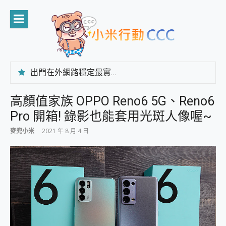
Skip
to
content
出門在外網路穩定最實在 「台灣大哥大」榮獲 4G/5G 在線率全球 NO.3 全台第一與全台六冠王實測心得，走到哪順到哪！
「AUSNAT R1 錄音卡」開箱評測~ 終結會議紀錄地獄，自動生成摘要報告，200+語言翻譯，旅遊最強搭檔。
CP 值天花板~ Bongcom BS5 足球君開箱~ 短焦投影機 3千元就能擁有！ 折扣碼在這～
高顏值家族 OPPO Reno6 5G、Reno6
專為 PC上的 XBOX和掌機設計的 FireCuda X1070 SSD 固態硬碟開箱 評測
Pro 開箱! 錄影也能套用光斑人像喔~
台灣製攝影機在這裡，100%全無線設計 SpotCam Solo Eco 太陽能防水雲端攝影機 SpotCam Solo 3 2.5K高畫質戶外攝影機 開箱 評測
電力超超超持久 MSI 微星 Prestige 14 AI+ D3MG-031TW 14吋 開箱評價，AI輕薄商務筆電 Copilot+ PC
麥兜小米
2021 年 8 月 4 日
超懂拍、耐用 AI 街拍機~ realme 16 Pro 開箱評價~ 2 億畫素 LumaColor 影像、持久續航與 IP69K 高防護
防窺黑科技 Galaxy S26 Ultra系列保護貼怎麼選？imos AR 低反光玻璃、藍寶石鏡頭貼與軍規防摔殼完整開箱評價
AI 支付 一錶搞定大小事 Xiaomi Watch 5 開箱 評測
超驚艷 讓人一眼就愛上 LENOVO 聯想 Yoga Book 9 14吋 AI輕薄筆電 開箱 評測
美到讓人超想擁有 moto pad 60 系列 與 Moto | Swarovski razr 60 冰藍限定版本 開箱 評測
好用的 EaseUS Partition Master 讓您輕鬆的移除與格式化有防寫保護的隨身碟或SD卡
一鍵修復模糊影片、舊照的 AI 好幫手! VideoProc Converter AI 新版全解析 × 年末優惠，一篇全看懂
小朋友才做選擇 投影機 RGB藍牙音響 氛圍情境燈 我通通都要！ Starfish 2 幻彩膠囊投影機｜結合「 智慧投影 & 煥彩流動 」的沈浸式生活新體驗