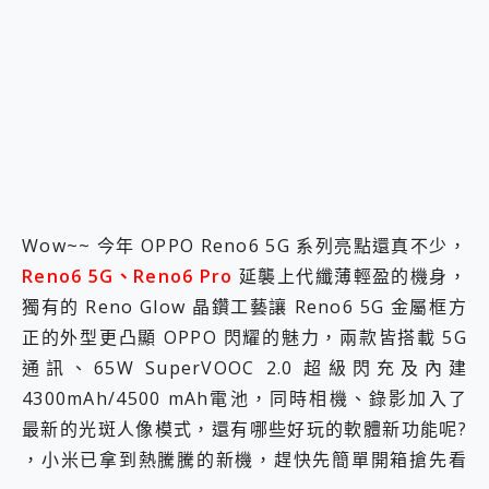
2億 APO蔡司長焦神機降臨~ vivo X200 Pro、vivo X200 就是這麼好拍
EaseUS Vocal Remover 免費線上去聲器一鍵去除人聲 人聲 音樂分離 2024 消除人聲推薦
3 個超值 MHN 飛人工具分享~~ iToolab AnyGo 魔物獵人 Now飛人 ios教學 不出門也可以到處走
Locawhere AnyTo 寶可夢飛人 AnyTo 不出門也可以飛遍全世界
小體積 40000mAh 超大容量 一次充5個設備 充好充滿 CUKTECH 酷態科 300W 微型充電站 開箱 評測
97.3% 恢復率，資料救援就是這麼簡單 EaseUS Data Recovery Wizard Free 18.0.0 業界最好的資料救援軟體
磁碟系統大風吹 有了 磁碟管理程式 EaseUS Partition Master 就是這麼簡單
全新 SONY Xperia 1 VI 開箱! 相機實測! 長焦覆蓋更遠更清晰、2日長續航、頂尖影音娛樂效能~
Xiaomi 14 Ultra 開箱 評測~ 有深度的 Leica 影像旗艦手機! 加碼小旗艦 Xiaomi 14 開箱 評測
vivo TWS 3e 真無線藍牙耳機智慧降噪升級、音質明亮溫潤，並支援雙設備連接~
Wow~~ 今年 OPPO Reno6 5G 系列亮點還真不少，
MSI Claw 掌機專屬配件包 來囉 完美保護 MSI Claw A1M-026TW 電競掌機
Reno6 5G、Reno6 Pro
延襲上代纖薄輕盈的機身，
人像旗艦 vivo V30 系列 開箱 評測! 首搭蔡司光學鏡頭、攝影棚級柔光環、拍攝功能最好玩的美拍神機 vivo V30 Pro
獨有的 Reno Glow 晶鑽工藝讓 Reno6 5G 金屬框方
多個願望一次滿足 超強散熱 微星 MSI Claw A1M-026TW 電競掌機 開箱 評測
一吸完美對位 擁有超強吸力與超好用的隱磁支架 O-ONE MAG 最會吸的行動電源 開箱 評測
正的外型更凸顯 OPPO 閃耀的魅力，兩款皆搭載 5G
Motorola edge 70 pro 及 moto g37 power上市，登錄在送飛利浦氣炸鍋
通訊、65W SuperVOOC 2.0 超級閃充及內建
近八千元的 Soundcore Liberty 5 Pro Max，有螢幕的耳機會是智商稅嗎?
4300mAh/4500 mAh電池，同時相機、錄影加入了
ASUS Pad 全面應援 Me Time，加碼愛奇藝黃金雙周卡體驗，專案價最低 NT$0 起
最新的光斑人像模式，還有哪些好玩的軟體新功能呢?
榮耀 HONOR 600 Pro x MOLLY Limited Edition 限量版開賣，攜手味全龍進駐大巨蛋萬人盛典
，小米已拿到熱騰騰的新機，趕快先簡單開箱搶先看