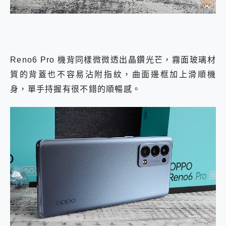
Reno6 Pro 機背同樣微微透出晶鑽光芒，霧面玻璃材
質的背蓋也不容易沾附指紋，曲面邊框加上滑順機
身，單手持握有很不錯的順暢感。