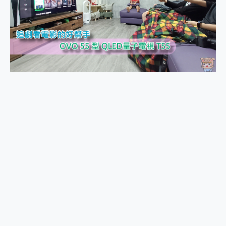
外型超吸晴~ 給您絕佳操控體驗 GravaStar Mercury K1 系列 異星機械鍵盤與 Mercury X 系列 輕量無線電競滑鼠 開箱 評測
開箱~變身「蜘蛛人」椅子軍師！MSI MPG 491CQP QD-OLED 超寬曲面電競螢幕，多工辦公、爽度滿滿的終極桌面體驗
iPhone 17 系列 有認證的防護來囉！ imos 首家導入 UL MCV 行銷宣告驗證的手機配件品牌
DJI Osmo Pocket 3 爽爽帶回家 歡慶 EaseUS 21 週年到來，「Slogan 海報徵稿活動」好康大放送
小巧好吸不擋鏡頭 有Qi2認證的 ONPRO MagReact MXs2 5000mAh薄型磁吸無線急速行動電源 開箱 評測
會走動的冷暖氣 SONY REON POCKET PRO 穿戴式智慧冷暖調溫裝置 開箱 評測
寶可夢飛人外掛iToolab AnyGo全新升級，GO Fest 五折優惠嗨翻天！支援 iOS/Android！
百倍變焦實測~ vivo X200 Pro 與 S25 Ultra 誰能滿足全場景拍攝需求？
超好用的 PLAUD NotePin AI 智慧錄音膠囊~ 您的AI 秘書已上線 每月免費送你 300分鐘轉寫
COMPUTEX 2025 來囉！AGI亞奇雷 AI・Gaming・創作儲存方案登場，趕快來AGI亞奇雷挑戰任務抽 PS5！
自帶線的 有線無線都能充 ONPRO MagReact M5 10000mAh 5合1 磁吸無線急速行動電源 開箱 評測
飛利浦 JS7310 ⚡【電急便｜行動儲能救車電源】 可靠的旅行夥伴！帶給您優異的安全性與強大供電效能
是螢幕也是電視! 一機超多用途「MSI微星 Modern MD272UPSW 27型」 4K IPS 輕薄商用智慧聯網螢幕 開箱 評測
您的專屬AI 助手 Yoga Slim 7 Aura Edition 觸控AI筆電 開箱 評測
realme 14 Pro 超硬軍規、冰感變色實測，realme 14 5G 遊戲戰鬥值爆表，效能x娛樂全都要！
iPhone、Apple Watch、AirPods耳機 三個設備充電一起搞定 ONPRO MagReact™ M3 3 in 1可攜摺疊無線充電器 開箱 評測
動靜皆宜「HUAWEI FreeArc」開放式耳掛耳機，無感配戴! 超穩超服貼，音質、通話也很優質
好玩好拍 vivo V50 ~ 口袋裡的 Zeiss 潮流攝影棚!
25種洗烘模式一機搞定! Roborock 衣莉莎白 H1 Neo分子篩洗脫烘 AI 滾筒洗衣機
給 MSI Claw 系列電競掌機 最完美的家 MSI Nest Docking Station 掌機專屬擴充底座 開箱 評測
B&O 精品級音響! Home+ 中嘉寬頻 SoundBox 劇院串流盒 開箱 評測