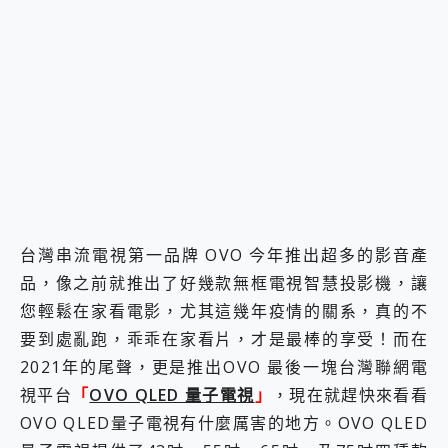
2億 APO蔡司長焦神機降臨~ vivo X200 Pro、vivo X200 就是這麼好拍
EaseUS Vocal Remover 免費線上去聲器一鍵去除人聲 人聲 音樂分離 2024 消除人聲推薦
3 個超值 MHN 飛人工具分享~~ iToolab AnyGo 魔物獵人 Now飛人 ios教學 不出門也可以到處走
Locawhere AnyTo 寶可夢飛人 AnyTo 不出門也可以飛遍全世界
小體積 40000mAh 超大容量 一次充5個設備 充好充滿 CUKTECH 酷態科 300W 微型充電站 開箱 評測
97.3% 恢復率，資料救援就是這麼簡單 EaseUS Data Recovery Wizard Free 18.0.0 業界最好的資料救援軟體
磁碟系統大風吹 有了 磁碟管理程式 EaseUS Partition Master 就是這麼簡單
全新 SONY Xperia 1 VI 開箱! 相機實測! 長焦覆蓋更遠更清晰、2日長續航、頂尖影音娛樂效能~
Xiaomi 14 Ultra 開箱 評測~ 有深度的 Leica 影像旗艦手機! 加碼小旗艦 Xiaomi 14 開箱 評測
vivo TWS 3e 真無線藍牙耳機智慧降噪升級、音質明亮溫潤，並支援雙設備連接~
MSI Claw 掌機專屬配件包 來囉 完美保護 MSI Claw A1M-026TW 電競掌機
台灣串流電視第一品牌 OVO 今年推出超多的影音產
人像旗艦 vivo V30 系列 開箱 評測! 首搭蔡司光學鏡頭、攝影棚級柔光環、拍攝功能最好玩的美拍神機 vivo V30 Pro
品，像之前就推出了好幾款無框電視智慧投影機，讓
多個願望一次滿足 超強散熱 微星 MSI Claw A1M-026TW 電競掌機 開箱 評測
一吸完美對位 擁有超強吸力與超好用的隱磁支架 O-ONE MAG 最會吸的行動電源 開箱 評測
您輕鬆在家看電影，尤其這幾年疫情的關系，真的不
OPPO 哈蘇 300mm 專業增距鏡實測：Find X9 Ultra 光學長焦隨手拍，紀錄生活就是這麼簡單
要到處亂跑，乖乖在家看片，才是最棒的享受！而在
Motorola edge 70 pro 及 moto g37 power上市，登錄在送飛利浦氣炸鍋
2021年的尾聲，更是推出OVO 最後一塊台灣聯網電
近八千元的 Soundcore Liberty 5 Pro Max，有螢幕的耳機會是智商稅嗎?
ASUS Pad 全面應援 Me Time，加碼愛奇藝黃金雙周卡體驗，專案價最低 NT$0 起
視平台
「
OVO QLED 量子電視
」
，現在就趕快來看看
OVO QLED量子電視有什麼厲害的地方。OVO QLED