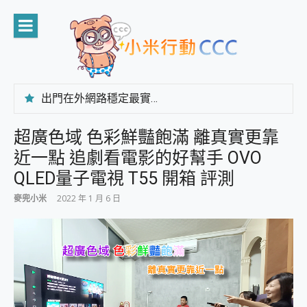
Skip
to
content
出門在外網路穩定最實在 「台灣大哥大」榮獲 4G/5G 在線率全球 NO.3 全台第一與全台六冠王實測心得，走到哪順到哪！
「AUSNAT R1 錄音卡」開箱評測~ 終結會議紀錄地獄，自動生成摘要報告，200+語言翻譯，旅遊最強搭檔。
CP 值天花板~ Bongcom BS5 足球君開箱~ 短焦投影機 3千元就能擁有！ 折扣碼在這～
超廣色域 色彩鮮豔飽滿 離真實更靠
專為 PC上的 XBOX和掌機設計的 FireCuda X1070 SSD 固態硬碟開箱 評測
近一點 追劇看電影的好幫手 OVO
台灣製攝影機在這裡，100%全無線設計 SpotCam Solo Eco 太陽能防水雲端攝影機 SpotCam Solo 3 2.5K高畫質戶外攝影機 開箱 評測
電力超超超持久 MSI 微星 Prestige 14 AI+ D3MG-031TW 14吋 開箱評價，AI輕薄商務筆電 Copilot+ PC
QLED量子電視 T55 開箱 評測
超懂拍、耐用 AI 街拍機~ realme 16 Pro 開箱評價~ 2 億畫素 LumaColor 影像、持久續航與 IP69K 高防護
麥兜小米
2022 年 1 月 6 日
防窺黑科技 Galaxy S26 Ultra系列保護貼怎麼選？imos AR 低反光玻璃、藍寶石鏡頭貼與軍規防摔殼完整開箱評價
AI 支付 一錶搞定大小事 Xiaomi Watch 5 開箱 評測
超驚艷 讓人一眼就愛上 LENOVO 聯想 Yoga Book 9 14吋 AI輕薄筆電 開箱 評測
美到讓人超想擁有 moto pad 60 系列 與 Moto | Swarovski razr 60 冰藍限定版本 開箱 評測
好用的 EaseUS Partition Master 讓您輕鬆的移除與格式化有防寫保護的隨身碟或SD卡
一鍵修復模糊影片、舊照的 AI 好幫手! VideoProc Converter AI 新版全解析 × 年末優惠，一篇全看懂
小朋友才做選擇 投影機 RGB藍牙音響 氛圍情境燈 我通通都要！ Starfish 2 幻彩膠囊投影機｜結合「 智慧投影 & 煥彩流動 」的沈浸式生活新體驗