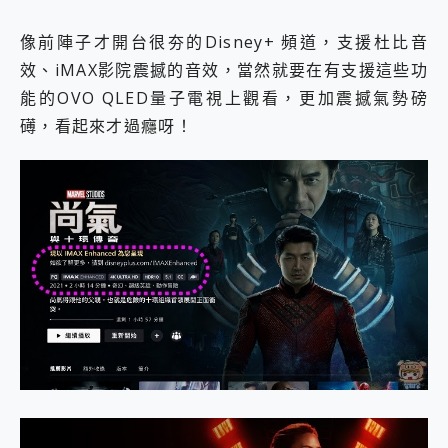
像前陣子才開台很夯的Disney+ 頻道，支援杜比音
效、iMAX影院震撼的音效，當然就要在有支援這些功
能的OVO QLED量子電視上觀看，更加震撼氣勢磅
礡，看起來才過癮呀！