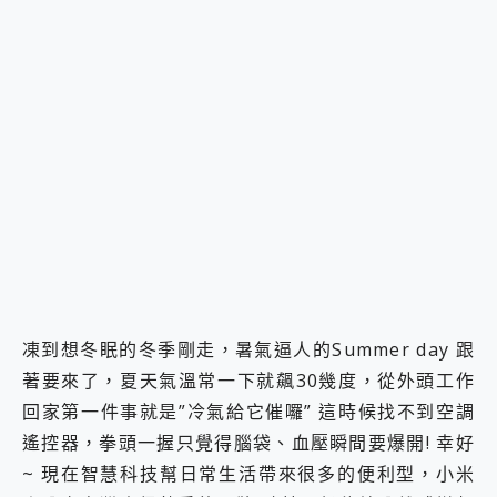
2億 APO蔡司長焦神機降臨~ vivo X200 Pro、vivo X200 就是這麼好拍
EaseUS Vocal Remover 免費線上去聲器一鍵去除人聲 人聲 音樂分離 2024 消除人聲推薦
3 個超值 MHN 飛人工具分享~~ iToolab AnyGo 魔物獵人 Now飛人 ios教學 不出門也可以到處走
Locawhere AnyTo 寶可夢飛人 AnyTo 不出門也可以飛遍全世界
小體積 40000mAh 超大容量 一次充5個設備 充好充滿 CUKTECH 酷態科 300W 微型充電站 開箱 評測
97.3% 恢復率，資料救援就是這麼簡單 EaseUS Data Recovery Wizard Free 18.0.0 業界最好的資料救援軟體
磁碟系統大風吹 有了 磁碟管理程式 EaseUS Partition Master 就是這麼簡單
全新 SONY Xperia 1 VI 開箱! 相機實測! 長焦覆蓋更遠更清晰、2日長續航、頂尖影音娛樂效能~
Xiaomi 14 Ultra 開箱 評測~ 有深度的 Leica 影像旗艦手機! 加碼小旗艦 Xiaomi 14 開箱 評測
vivo TWS 3e 真無線藍牙耳機智慧降噪升級、音質明亮溫潤，並支援雙設備連接~
MSI Claw 掌機專屬配件包 來囉 完美保護 MSI Claw A1M-026TW 電競掌機
人像旗艦 vivo V30 系列 開箱 評測! 首搭蔡司光學鏡頭、攝影棚級柔光環、拍攝功能最好玩的美拍神機 vivo V30 Pro
多個願望一次滿足 超強散熱 微星 MSI Claw A1M-026TW 電競掌機 開箱 評測
一吸完美對位 擁有超強吸力與超好用的隱磁支架 O-ONE MAG 最會吸的行動電源 開箱 評測
凍到想冬眠的冬季剛走，暑氣逼人的Summer day 跟
OPPO 哈蘇 300mm 專業增距鏡實測：Find X9 Ultra 光學長焦隨手拍，紀錄生活就是這麼簡單
著要來了，夏天氣溫常一下就飆30幾度，從外頭工作
Motorola edge 70 pro 及 moto g37 power上市，登錄在送飛利浦氣炸鍋
回家第一件事就是”冷氣給它催囉” 這時候找不到空調
近八千元的 Soundcore Liberty 5 Pro Max，有螢幕的耳機會是智商稅嗎?
ASUS Pad 全面應援 Me Time，加碼愛奇藝黃金雙周卡體驗，專案價最低 NT$0 起
遙控器，拳頭一握只覺得腦袋、血壓瞬間要爆開! 幸好
~ 現在智慧科技幫日常生活帶來很多的便利型，小米