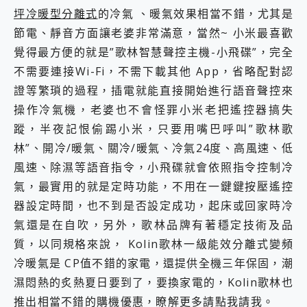
坪冷暖型分離式
的冷氣 、暖氣效果相當不錯，尤其是
節電、靜音方面讓老婆非常滿意，當然~ 小米最喜歡
覺得最方便的就是”歌林智慧聲控主機-小飛碟”，完全
不需要連接Wi-Fi，不需下載其他 App，省略配對認
證等繁瑣的過程，插電就能直接開始進行語音聲控來
操作冷氣機，老婆也不會怪罪小米老把遙控器搞失
蹤，半夜記恨偷踢小米，只要用嘴巴呼叫”歌林歌
林”、開冷/暖氣、關冷/暖氣、冷氣24度、高風速、低
風速、除濕等語音指令，小飛碟就會依照指令控制冷
氣，最實用的就是定時功能，不用在一鍵鍵按壓遙控
器設定時間，也不到是否設定成功，起床或回家時冷
氣還是在自吹，另外，歌林品牌有著穩定技術及品
質，以同規格來說， Kolin歌林一級能效分離式變頻
冷暖氣是 CP值不錯的家電，還提供全機三年保固，潮
濕悶熱的炙熱夏日要到了，要換家電的，Kolin歌林也
推出相當不錯的購機優惠，瞭解更多請點我請我。