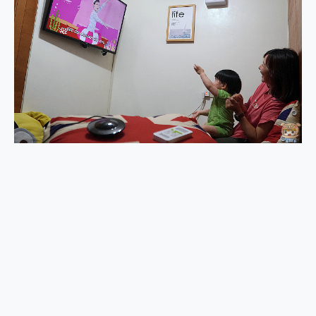
外型超吸晴~ 給您絕佳操控體驗 GravaStar Mercury K1 系列 異星機械鍵盤與 Mercury X 系列 輕量無線電競滑鼠 開箱 評測
開箱~變身「蜘蛛人」椅子軍師！MSI MPG 491CQP QD-OLED 超寬曲面電競螢幕，多工辦公、爽度滿滿的終極桌面體驗
iPhone 17 系列 有認證的防護來囉！ imos 首家導入 UL MCV 行銷宣告驗證的手機配件品牌
DJI Osmo Pocket 3 爽爽帶回家 歡慶 EaseUS 21 週年到來，「Slogan 海報徵稿活動」好康大放送
小巧好吸不擋鏡頭 有Qi2認證的 ONPRO MagReact MXs2 5000mAh薄型磁吸無線急速行動電源 開箱 評測
會走動的冷暖氣 SONY REON POCKET PRO 穿戴式智慧冷暖調溫裝置 開箱 評測
寶可夢飛人外掛iToolab AnyGo全新升級，GO Fest 五折優惠嗨翻天！支援 iOS/Android！
百倍變焦實測~ vivo X200 Pro 與 S25 Ultra 誰能滿足全場景拍攝需求？
超好用的 PLAUD NotePin AI 智慧錄音膠囊~ 您的AI 秘書已上線 每月免費送你 300分鐘轉寫
COMPUTEX 2025 來囉！AGI亞奇雷 AI・Gaming・創作儲存方案登場，趕快來AGI亞奇雷挑戰任務抽 PS5！
自帶線的 有線無線都能充 ONPRO MagReact M5 10000mAh 5合1 磁吸無線急速行動電源 開箱 評測
飛利浦 JS7310 ⚡【電急便｜行動儲能救車電源】 可靠的旅行夥伴！帶給您優異的安全性與強大供電效能
是螢幕也是電視! 一機超多用途「MSI微星 Modern MD272UPSW 27型」 4K IPS 輕薄商用智慧聯網螢幕 開箱 評測
您的專屬AI 助手 Yoga Slim 7 Aura Edition 觸控AI筆電 開箱 評測
realme 14 Pro 超硬軍規、冰感變色實測，realme 14 5G 遊戲戰鬥值爆表，效能x娛樂全都要！
iPhone、Apple Watch、AirPods耳機 三個設備充電一起搞定 ONPRO MagReact™ M3 3 in 1可攜摺疊無線充電器 開箱 評測
動靜皆宜「HUAWEI FreeArc」開放式耳掛耳機，無感配戴! 超穩超服貼，音質、通話也很優質
好玩好拍 vivo V50 ~ 口袋裡的 Zeiss 潮流攝影棚!
25種洗烘模式一機搞定! Roborock 衣莉莎白 H1 Neo分子篩洗脫烘 AI 滾筒洗衣機
給 MSI Claw 系列電競掌機 最完美的家 MSI Nest Docking Station 掌機專屬擴充底座 開箱 評測
B&O 精品級音響! Home+ 中嘉寬頻 SoundBox 劇院串流盒 開箱 評測