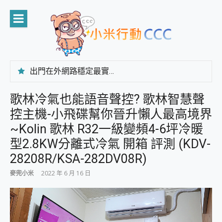
Skip
to
content
出門在外網路穩定最實在 「台灣大哥大」榮獲 4G/5G 在線率全球 NO.3 全台第一與全台六冠王實測心得，走到哪順到哪！
「AUSNAT R1 錄音卡」開箱評測~ 終結會議紀錄地獄，自動生成摘要報告，200+語言翻譯，旅遊最強搭檔。
CP 值天花板~ Bongcom BS5 足球君開箱~ 短焦投影機 3千元就能擁有！ 折扣碼在這～
歌林冷氣也能語音聲控? 歌林智慧聲
專為 PC上的 XBOX和掌機設計的 FireCuda X1070 SSD 固態硬碟開箱 評測
控主機-小飛碟幫你晉升懶人最高境界
台灣製攝影機在這裡，100%全無線設計 SpotCam Solo Eco 太陽能防水雲端攝影機 SpotCam Solo 3 2.5K高畫質戶外攝影機 開箱 評測
電力超超超持久 MSI 微星 Prestige 14 AI+ D3MG-031TW 14吋 開箱評價，AI輕薄商務筆電 Copilot+ PC
~Kolin 歌林 R32一級變頻4-6坪冷暖
超懂拍、耐用 AI 街拍機~ realme 16 Pro 開箱評價~ 2 億畫素 LumaColor 影像、持久續航與 IP69K 高防護
型2.8KW分離式冷氣 開箱 評測 (KDV-
防窺黑科技 Galaxy S26 Ultra系列保護貼怎麼選？imos AR 低反光玻璃、藍寶石鏡頭貼與軍規防摔殼完整開箱評價
28208R/KSA-282DV08R)
AI 支付 一錶搞定大小事 Xiaomi Watch 5 開箱 評測
超驚艷 讓人一眼就愛上 LENOVO 聯想 Yoga Book 9 14吋 AI輕薄筆電 開箱 評測
麥兜小米
2022 年 6 月 16 日
美到讓人超想擁有 moto pad 60 系列 與 Moto | Swarovski razr 60 冰藍限定版本 開箱 評測
好用的 EaseUS Partition Master 讓您輕鬆的移除與格式化有防寫保護的隨身碟或SD卡
一鍵修復模糊影片、舊照的 AI 好幫手! VideoProc Converter AI 新版全解析 × 年末優惠，一篇全看懂
小朋友才做選擇 投影機 RGB藍牙音響 氛圍情境燈 我通通都要！ Starfish 2 幻彩膠囊投影機｜結合「 智慧投影 & 煥彩流動 」的沈浸式生活新體驗