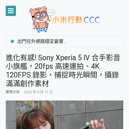
Skip
to
content
出門在外網路穩定最實在 「台灣大哥大」榮獲 4G/5G 在線率全球 NO.3 全台第一與全台六冠王實測心得，走到哪順到哪！
「AUSNAT R1 錄音卡」開箱評測~ 終結會議紀錄地獄，自動生成摘要報告，200+語言翻譯，旅遊最強搭檔。
CP 值天花板~ Bongcom BS5 足球君開箱~ 短焦投影機 3千元就能擁有！ 折扣碼在這～
進化有感! Sony Xperia 5 IV 合手影音
專為 PC上的 XBOX和掌機設計的 FireCuda X1070 SSD 固態硬碟開箱 評測
小旗艦，20fps 高速連拍、4K
台灣製攝影機在這裡，100%全無線設計 SpotCam Solo Eco 太陽能防水雲端攝影機 SpotCam Solo 3 2.5K高畫質戶外攝影機 開箱 評測
電力超超超持久 MSI 微星 Prestige 14 AI+ D3MG-031TW 14吋 開箱評價，AI輕薄商務筆電 Copilot+ PC
120FPS 錄影，捕捉時光瞬間，攝錄
超懂拍、耐用 AI 街拍機~ realme 16 Pro 開箱評價~ 2 億畫素 LumaColor 影像、持久續航與 IP69K 高防護
滿滿創作素材
防窺黑科技 Galaxy S26 Ultra系列保護貼怎麼選？imos AR 低反光玻璃、藍寶石鏡頭貼與軍規防摔殼完整開箱評價
AI 支付 一錶搞定大小事 Xiaomi Watch 5 開箱 評測
麥兜小米
2022 年 9 月 17 日
超驚艷 讓人一眼就愛上 LENOVO 聯想 Yoga Book 9 14吋 AI輕薄筆電 開箱 評測
美到讓人超想擁有 moto pad 60 系列 與 Moto | Swarovski razr 60 冰藍限定版本 開箱 評測
好用的 EaseUS Partition Master 讓您輕鬆的移除與格式化有防寫保護的隨身碟或SD卡
一鍵修復模糊影片、舊照的 AI 好幫手! VideoProc Converter AI 新版全解析 × 年末優惠，一篇全看懂
小朋友才做選擇 投影機 RGB藍牙音響 氛圍情境燈 我通通都要！ Starfish 2 幻彩膠囊投影機｜結合「 智慧投影 & 煥彩流動 」的沈浸式生活新體驗