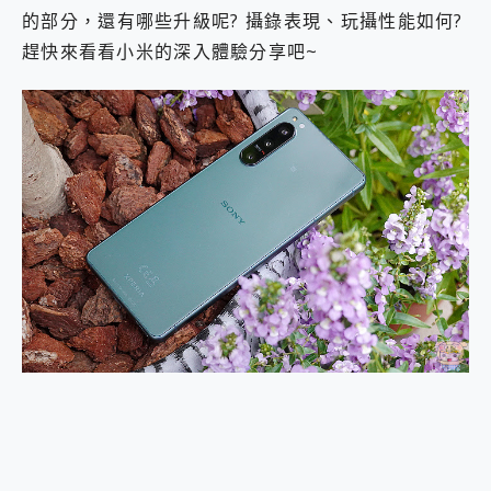
2億 APO蔡司長焦神機降臨~ vivo X200 Pro、vivo X200 就是這麼好拍
的部分，還有哪些升級呢? 攝錄表現、玩攝性能如何?
EaseUS Vocal Remover 免費線上去聲器一鍵去除人聲 人聲 音樂分離 2024 消除人聲推薦
趕快來看看小米的深入體驗分享吧~
3 個超值 MHN 飛人工具分享~~ iToolab AnyGo 魔物獵人 Now飛人 ios教學 不出門也可以到處走
Locawhere AnyTo 寶可夢飛人 AnyTo 不出門也可以飛遍全世界
小體積 40000mAh 超大容量 一次充5個設備 充好充滿 CUKTECH 酷態科 300W 微型充電站 開箱 評測
97.3% 恢復率，資料救援就是這麼簡單 EaseUS Data Recovery Wizard Free 18.0.0 業界最好的資料救援軟體
磁碟系統大風吹 有了 磁碟管理程式 EaseUS Partition Master 就是這麼簡單
全新 SONY Xperia 1 VI 開箱! 相機實測! 長焦覆蓋更遠更清晰、2日長續航、頂尖影音娛樂效能~
Xiaomi 14 Ultra 開箱 評測~ 有深度的 Leica 影像旗艦手機! 加碼小旗艦 Xiaomi 14 開箱 評測
vivo TWS 3e 真無線藍牙耳機智慧降噪升級、音質明亮溫潤，並支援雙設備連接~
MSI Claw 掌機專屬配件包 來囉 完美保護 MSI Claw A1M-026TW 電競掌機
人像旗艦 vivo V30 系列 開箱 評測! 首搭蔡司光學鏡頭、攝影棚級柔光環、拍攝功能最好玩的美拍神機 vivo V30 Pro
多個願望一次滿足 超強散熱 微星 MSI Claw A1M-026TW 電競掌機 開箱 評測
一吸完美對位 擁有超強吸力與超好用的隱磁支架 O-ONE MAG 最會吸的行動電源 開箱 評測
OPPO 哈蘇 300mm 專業增距鏡實測：Find X9 Ultra 光學長焦隨手拍，紀錄生活就是這麼簡單
Motorola edge 70 pro 及 moto g37 power上市，登錄在送飛利浦氣炸鍋
近八千元的 Soundcore Liberty 5 Pro Max，有螢幕的耳機會是智商稅嗎?
ASUS Pad 全面應援 Me Time，加碼愛奇藝黃金雙周卡體驗，專案價最低 NT$0 起