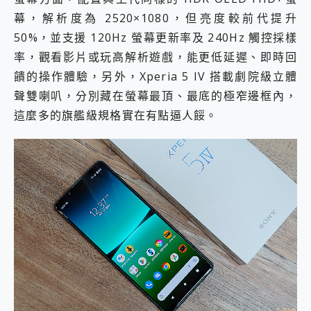
幕，解析度為 2520×1080，但亮度較前代提升
50%，並支援 120Hz 螢幕更新率及 240Hz 觸控採樣
率，觀看影片或玩高解析遊戲，能更低延遲、即時回
饋的操作體驗，另外，Xperia 5 IV 搭載劇院級立體
聲雙喇叭，分別藏在螢幕最頂、最底的極窄邊框內，
這麼多的旗艦級規格實在有點逼人餒。