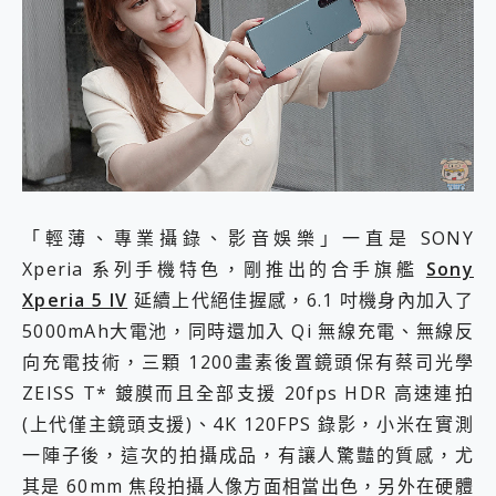
外型超吸晴~ 給您絕佳操控體驗 GravaStar Mercury K1 系列 異星機械鍵盤與 Mercury X 系列 輕量無線電競滑鼠 開箱 評測
開箱~變身「蜘蛛人」椅子軍師！MSI MPG 491CQP QD-OLED 超寬曲面電競螢幕，多工辦公、爽度滿滿的終極桌面體驗
iPhone 17 系列 有認證的防護來囉！ imos 首家導入 UL MCV 行銷宣告驗證的手機配件品牌
DJI Osmo Pocket 3 爽爽帶回家 歡慶 EaseUS 21 週年到來，「Slogan 海報徵稿活動」好康大放送
小巧好吸不擋鏡頭 有Qi2認證的 ONPRO MagReact MXs2 5000mAh薄型磁吸無線急速行動電源 開箱 評測
會走動的冷暖氣 SONY REON POCKET PRO 穿戴式智慧冷暖調溫裝置 開箱 評測
寶可夢飛人外掛iToolab AnyGo全新升級，GO Fest 五折優惠嗨翻天！支援 iOS/Android！
百倍變焦實測~ vivo X200 Pro 與 S25 Ultra 誰能滿足全場景拍攝需求？
超好用的 PLAUD NotePin AI 智慧錄音膠囊~ 您的AI 秘書已上線 每月免費送你 300分鐘轉寫
COMPUTEX 2025 來囉！AGI亞奇雷 AI・Gaming・創作儲存方案登場，趕快來AGI亞奇雷挑戰任務抽 PS5！
「輕薄、專業攝錄、影音娛樂」一直是 SONY
自帶線的 有線無線都能充 ONPRO MagReact M5 10000mAh 5合1 磁吸無線急速行動電源 開箱 評測
Xperia 系列手機特色，剛推出的合手旗艦
Sony
飛利浦 JS7310 ⚡【電急便｜行動儲能救車電源】 可靠的旅行夥伴！帶給您優異的安全性與強大供電效能
是螢幕也是電視! 一機超多用途「MSI微星 Modern MD272UPSW 27型」 4K IPS 輕薄商用智慧聯網螢幕 開箱 評測
Xperia 5 IV
延續上代絕佳握感，6.1 吋機身內加入了
您的專屬AI 助手 Yoga Slim 7 Aura Edition 觸控AI筆電 開箱 評測
5000mAh大電池，同時還加入 Qi 無線充電、無線反
realme 14 Pro 超硬軍規、冰感變色實測，realme 14 5G 遊戲戰鬥值爆表，效能x娛樂全都要！
向充電技術，三顆 1200畫素後置鏡頭保有蔡司光學
iPhone、Apple Watch、AirPods耳機 三個設備充電一起搞定 ONPRO MagReact™ M3 3 in 1可攜摺疊無線充電器 開箱 評測
ZEISS T* 鍍膜而且全部支援 20fps HDR 高速連拍
動靜皆宜「HUAWEI FreeArc」開放式耳掛耳機，無感配戴! 超穩超服貼，音質、通話也很優質
好玩好拍 vivo V50 ~ 口袋裡的 Zeiss 潮流攝影棚!
(上代僅主鏡頭支援)、4K 120FPS 錄影，小米在實測
25種洗烘模式一機搞定! Roborock 衣莉莎白 H1 Neo分子篩洗脫烘 AI 滾筒洗衣機
一陣子後，這次的拍攝成品，有讓人驚豔的質感，尤
給 MSI Claw 系列電競掌機 最完美的家 MSI Nest Docking Station 掌機專屬擴充底座 開箱 評測
其是 60mm 焦段拍攝人像方面相當出色，另外在硬體
B&O 精品級音響! Home+ 中嘉寬頻 SoundBox 劇院串流盒 開箱 評測