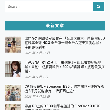
SEARCH
FOR:
最新文章
出門在外網路穩定最實在 「台灣大哥大」榮獲 4G/5G
在線率全球 NO.3 全台第一與全台六冠王實測心得，
走到哪順到哪！
2026 年 7 月 31 日
「AUSNAT R1 錄音卡」開箱評測~ 終結會議紀錄地
獄，自動生成摘要報告，200+語言翻譯，旅遊最強搭
檔。
2026 年 5 月 7 日
CP 值天花板~ Bongcom BS5 足球君開箱~ 短焦投影
機 3千元就能擁有！ 折扣碼在這～
2026 年 4 月 23 日
專為 PC上的 XBOX和掌機設計的 FireCuda X1070