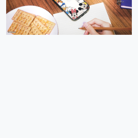
外型超吸晴~ 給您絕佳操控體驗 GravaStar Mercury K1 系列 異星機械鍵盤與 Mercury X 系列 輕量無線電競滑鼠 開箱 評測
開箱~變身「蜘蛛人」椅子軍師！MSI MPG 491CQP QD-OLED 超寬曲面電競螢幕，多工辦公、爽度滿滿的終極桌面體驗
iPhone 17 系列 有認證的防護來囉！ imos 首家導入 UL MCV 行銷宣告驗證的手機配件品牌
DJI Osmo Pocket 3 爽爽帶回家 歡慶 EaseUS 21 週年到來，「Slogan 海報徵稿活動」好康大放送
小巧好吸不擋鏡頭 有Qi2認證的 ONPRO MagReact MXs2 5000mAh薄型磁吸無線急速行動電源 開箱 評測
會走動的冷暖氣 SONY REON POCKET PRO 穿戴式智慧冷暖調溫裝置 開箱 評測
寶可夢飛人外掛iToolab AnyGo全新升級，GO Fest 五折優惠嗨翻天！支援 iOS/Android！
百倍變焦實測~ vivo X200 Pro 與 S25 Ultra 誰能滿足全場景拍攝需求？
超好用的 PLAUD NotePin AI 智慧錄音膠囊~ 您的AI 秘書已上線 每月免費送你 300分鐘轉寫
COMPUTEX 2025 來囉！AGI亞奇雷 AI・Gaming・創作儲存方案登場，趕快來AGI亞奇雷挑戰任務抽 PS5！
自帶線的 有線無線都能充 ONPRO MagReact M5 10000mAh 5合1 磁吸無線急速行動電源 開箱 評測
飛利浦 JS7310 ⚡【電急便｜行動儲能救車電源】 可靠的旅行夥伴！帶給您優異的安全性與強大供電效能
是螢幕也是電視! 一機超多用途「MSI微星 Modern MD272UPSW 27型」 4K IPS 輕薄商用智慧聯網螢幕 開箱 評測
您的專屬AI 助手 Yoga Slim 7 Aura Edition 觸控AI筆電 開箱 評測
realme 14 Pro 超硬軍規、冰感變色實測，realme 14 5G 遊戲戰鬥值爆表，效能x娛樂全都要！
iPhone、Apple Watch、AirPods耳機 三個設備充電一起搞定 ONPRO MagReact™ M3 3 in 1可攜摺疊無線充電器 開箱 評測
動靜皆宜「HUAWEI FreeArc」開放式耳掛耳機，無感配戴! 超穩超服貼，音質、通話也很優質
好玩好拍 vivo V50 ~ 口袋裡的 Zeiss 潮流攝影棚!
25種洗烘模式一機搞定! Roborock 衣莉莎白 H1 Neo分子篩洗脫烘 AI 滾筒洗衣機
給 MSI Claw 系列電競掌機 最完美的家 MSI Nest Docking Station 掌機專屬擴充底座 開箱 評測
B&O 精品級音響! Home+ 中嘉寬頻 SoundBox 劇院串流盒 開箱 評測