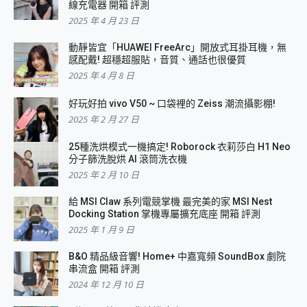
線充電器 開箱 評測
2025 年 4 月 23 日
動靜皆宜「HUAWEI FreeArc」開放式耳掛耳機，無
感配戴! 超穩超服貼，音質、通話也很優質
2025 年 4 月 8 日
好玩好拍 vivo V50 ~ 口袋裡的 Zeiss 潮流攝影棚!
2025 年 2 月 27 日
25種洗烘模式一機搞定! Roborock 衣莉莎白 H1 Neo
分子篩洗脫烘 AI 滾筒洗衣機
2025 年 2 月 10 日
給 MSI Claw 系列電競掌機 最完美的家 MSI Nest
Docking Station 掌機專屬擴充底座 開箱 評測
2025 年 1 月 9 日
B&O 精品級音響! Home+ 中嘉寬頻 SoundBox 劇院
串流盒 開箱 評測
2024 年 12 月 10 日