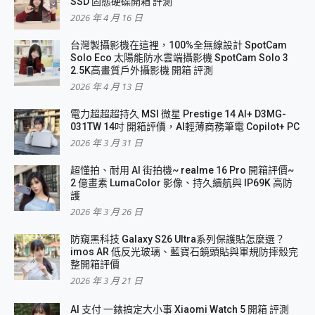
SSD 固態硬碟開箱 評測
2026 年 4 月 16 日
台灣製攝影機在這裡，100%全無線設計 SpotCam
Solo Eco 太陽能防水雲端攝影機 SpotCam Solo 3
2.5K高畫質戶外攝影機 開箱 評測
2026 年 4 月 13 日
電力超超超持久 MSI 微星 Prestige 14 AI+ D3MG-
031TW 14吋 開箱評價，AI輕薄商務筆電 Copilot+ PC
2026 年 3 月 31 日
超懂拍、耐用 AI 街拍機~ realme 16 Pro 開箱評價~
2 億畫素 LumaColor 影像、持久續航與 IP69K 高防
護
2026 年 3 月 26 日
防窺黑科技 Galaxy S26 Ultra系列保護貼怎麼選？
imos AR 低反光玻璃、藍寶石鏡頭貼與軍規防摔殼完
整開箱評價
2026 年 3 月 21 日
AI 支付 一錶搞定大小事 Xiaomi Watch 5 開箱 評測