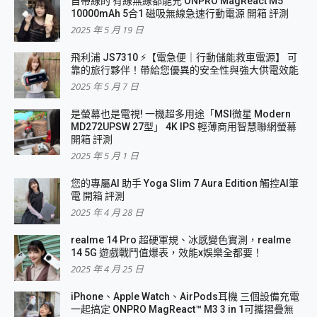
自帶線的 有線無線都能充 ONPRO MagReact M5
10000mAh 5合1 磁吸無線急速行動電源 開箱 評測
2025 年 5 月 19 日
飛利浦 JS7310 ⚡【電急便｜行動儲能救車電源】 可
靠的旅行夥伴！帶給您優異的安全性與強大供電效能
2025 年 5 月 7 日
是螢幕也是電視! 一機超多用途「MSI微星 Modern
MD272UPSW 27型」 4K IPS 輕薄商用智慧聯網螢幕
開箱 評測
2025 年 5 月 1 日
您的專屬AI 助手 Yoga Slim 7 Aura Edition 觸控AI筆
電 開箱 評測
2025 年 4 月 28 日
realme 14 Pro 超硬軍規、冰感變色實測，realme
14 5G 遊戲戰鬥值爆表，效能x娛樂全都要！
2025 年 4 月 25 日
iPhone、Apple Watch、AirPods耳機 三個設備充電
一起搞定 ONPRO MagReact™ M3 3 in 1可攜摺疊無