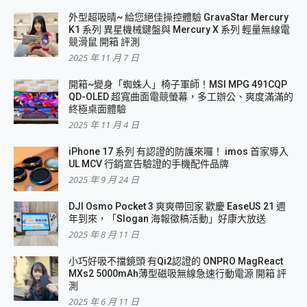
外型超吸晴~ 給您絕佳操控體驗 GravaStar Mercury
K1 系列 異星機械鍵盤與 Mercury X 系列 輕量無線電
競滑鼠 開箱 評測
2025 年 11 月 7 日
開箱~變身「蜘蛛人」椅子軍師！MSI MPG 491CQP
QD-OLED 超寬曲面電競螢幕，多工辦公、爽度滿滿的
終極桌面體驗
2025 年 11 月 4 日
iPhone 17 系列 有認證的防護來囉！ imos 首家導入
UL MCV 行銷宣告驗證的手機配件品牌
2025 年 9 月 24 日
DJI Osmo Pocket 3 爽爽帶回家 歡慶 EaseUS 21 週
年到來，「Slogan 海報徵稿活動」好康大放送
2025 年 8 月 11 日
小巧好吸不擋鏡頭 有Qi2認證的 ONPRO MagReact
MXs2 5000mAh薄型磁吸無線急速行動電源 開箱 評
測
2025 年 6 月 11 日