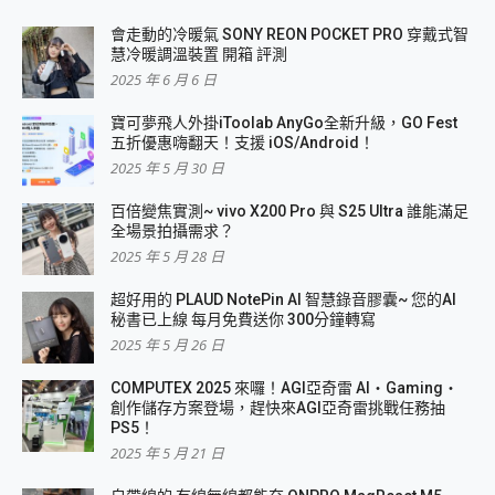
會走動的冷暖氣 SONY REON POCKET PRO 穿戴式智
慧冷暖調溫裝置 開箱 評測
2025 年 6 月 6 日
寶可夢飛人外掛iToolab AnyGo全新升級，GO Fest
五折優惠嗨翻天！支援 iOS/Android！
2025 年 5 月 30 日
百倍變焦實測~ vivo X200 Pro 與 S25 Ultra 誰能滿足
全場景拍攝需求？
2025 年 5 月 28 日
超好用的 PLAUD NotePin AI 智慧錄音膠囊~ 您的AI
秘書已上線 每月免費送你 300分鐘轉寫
2025 年 5 月 26 日
COMPUTEX 2025 來囉！AGI亞奇雷 AI・Gaming・
創作儲存方案登場，趕快來AGI亞奇雷挑戰任務抽
PS5！
2025 年 5 月 21 日