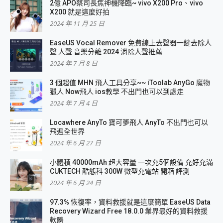
2億 APO蔡司長焦神機降臨~ vivo X200 Pro、vivo
X200 就是這麼好拍
2024 年 11 月 25 日
EaseUS Vocal Remover 免費線上去聲器一鍵去除人
聲 人聲 音樂分離 2024 消除人聲推薦
2024 年 7 月 8 日
3 個超值 MHN 飛人工具分享~~ iToolab AnyGo 魔物
獵人 Now飛人 ios教學 不出門也可以到處走
2024 年 7 月 4 日
Locawhere AnyTo 寶可夢飛人 AnyTo 不出門也可以
飛遍全世界
2024 年 6 月 27 日
小體積 40000mAh 超大容量 一次充5個設備 充好充滿
CUKTECH 酷態科 300W 微型充電站 開箱 評測
2024 年 6 月 24 日
97.3% 恢復率，資料救援就是這麼簡單 EaseUS Data
Recovery Wizard Free 18.0.0 業界最好的資料救援
軟體