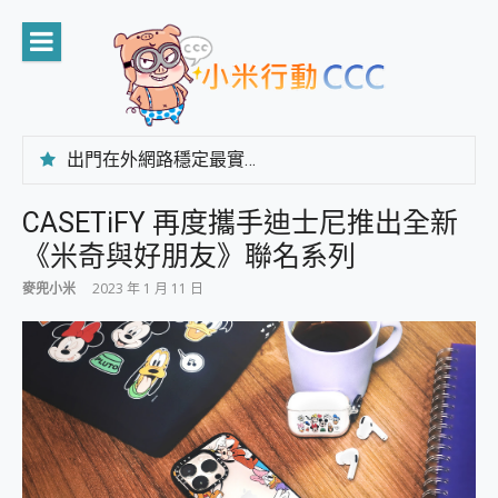
Skip
to
content
出門在外網路穩定最實在 「台灣大哥大」榮獲 4G/5G 在線率全球 NO.3 全台第一與全台六冠王實測心得，走到哪順到哪！
「AUSNAT R1 錄音卡」開箱評測~ 終結會議紀錄地獄，自動生成摘要報告，200+語言翻譯，旅遊最強搭檔。
CP 值天花板~ Bongcom BS5 足球君開箱~ 短焦投影機 3千元就能擁有！ 折扣碼在這～
CASETiFY 再度攜手迪士尼推出全新
專為 PC上的 XBOX和掌機設計的 FireCuda X1070 SSD 固態硬碟開箱 評測
《米奇與好朋友》聯名系列
台灣製攝影機在這裡，100%全無線設計 SpotCam Solo Eco 太陽能防水雲端攝影機 SpotCam Solo 3 2.5K高畫質戶外攝影機 開箱 評測
電力超超超持久 MSI 微星 Prestige 14 AI+ D3MG-031TW 14吋 開箱評價，AI輕薄商務筆電 Copilot+ PC
麥兜小米
2023 年 1 月 11 日
超懂拍、耐用 AI 街拍機~ realme 16 Pro 開箱評價~ 2 億畫素 LumaColor 影像、持久續航與 IP69K 高防護
防窺黑科技 Galaxy S26 Ultra系列保護貼怎麼選？imos AR 低反光玻璃、藍寶石鏡頭貼與軍規防摔殼完整開箱評價
AI 支付 一錶搞定大小事 Xiaomi Watch 5 開箱 評測
超驚艷 讓人一眼就愛上 LENOVO 聯想 Yoga Book 9 14吋 AI輕薄筆電 開箱 評測
美到讓人超想擁有 moto pad 60 系列 與 Moto | Swarovski razr 60 冰藍限定版本 開箱 評測
好用的 EaseUS Partition Master 讓您輕鬆的移除與格式化有防寫保護的隨身碟或SD卡
一鍵修復模糊影片、舊照的 AI 好幫手! VideoProc Converter AI 新版全解析 × 年末優惠，一篇全看懂
小朋友才做選擇 投影機 RGB藍牙音響 氛圍情境燈 我通通都要！ Starfish 2 幻彩膠囊投影機｜結合「 智慧投影 & 煥彩流動 」的沈浸式生活新體驗