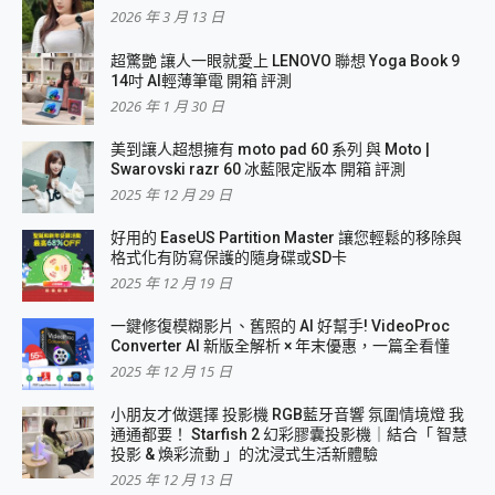
2026 年 3 月 13 日
超驚艷 讓人一眼就愛上 LENOVO 聯想 Yoga Book 9
14吋 AI輕薄筆電 開箱 評測
2026 年 1 月 30 日
美到讓人超想擁有 moto pad 60 系列 與 Moto |
Swarovski razr 60 冰藍限定版本 開箱 評測
2025 年 12 月 29 日
好用的 EaseUS Partition Master 讓您輕鬆的移除與
格式化有防寫保護的隨身碟或SD卡
2025 年 12 月 19 日
一鍵修復模糊影片、舊照的 AI 好幫手! VideoProc
Converter AI 新版全解析 × 年末優惠，一篇全看懂
2025 年 12 月 15 日
小朋友才做選擇 投影機 RGB藍牙音響 氛圍情境燈 我
通通都要！ Starfish 2 幻彩膠囊投影機｜結合「 智慧
投影 & 煥彩流動 」的沈浸式生活新體驗
2025 年 12 月 13 日