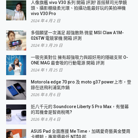
人像旗艦 vivo V30 系列 開箱 評測! 首搭蔡司光學鏡
頭、攝影棚級柔光環、拍攝功能最好玩的美拍神機
vivo V30 Pro
2024 年 4 月 2 日
多個願望一次滿足 超強散熱 微星 MSI Claw A1M-
026TW 電競掌機 開箱 評測
2024 年 3 月 29 日
一吸完美對位 擁有超強吸力與超好用的隱磁支架 O-
ONE MAG 最會吸的行動電源 開箱 評測
2024 年 1 月 25 日
Motorola edge 70 pro 及 moto g37 power上市，登
錄在送飛利浦氣炸鍋
2026 年 8 月 6 日
近八千元的 Soundcore Liberty 5 Pro Max，有螢幕
的耳機會是智商稅嗎?
2026 年 8 月 4 日
ASUS Pad 全面應援 Me Time，加碼愛奇藝黃金雙周
卡體驗，專案價最低 NT$0 起