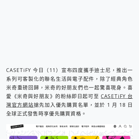
2億 APO蔡司長焦神機降臨~ vivo X200 Pro、vivo X200 就是這麼好拍
EaseUS Vocal Remover 免費線上去聲器一鍵去除人聲 人聲 音樂分離 2024 消除人聲推薦
3 個超值 MHN 飛人工具分享~~ iToolab AnyGo 魔物獵人 Now飛人 ios教學 不出門也可以到處走
Locawhere AnyTo 寶可夢飛人 AnyTo 不出門也可以飛遍全世界
小體積 40000mAh 超大容量 一次充5個設備 充好充滿 CUKTECH 酷態科 300W 微型充電站 開箱 評測
97.3% 恢復率，資料救援就是這麼簡單 EaseUS Data Recovery Wizard Free 18.0.0 業界最好的資料救援軟體
磁碟系統大風吹 有了 磁碟管理程式 EaseUS Partition Master 就是這麼簡單
全新 SONY Xperia 1 VI 開箱! 相機實測! 長焦覆蓋更遠更清晰、2日長續航、頂尖影音娛樂效能~
Xiaomi 14 Ultra 開箱 評測~ 有深度的 Leica 影像旗艦手機! 加碼小旗艦 Xiaomi 14 開箱 評測
vivo TWS 3e 真無線藍牙耳機智慧降噪升級、音質明亮溫潤，並支援雙設備連接~
CASETiFY 今日（11）宣布四度攜手迪士尼，推出一
MSI Claw 掌機專屬配件包 來囉 完美保護 MSI Claw A1M-026TW 電競掌機
系列可客製化的聯名生活與電子配件，除了經典角色
人像旗艦 vivo V30 系列 開箱 評測! 首搭蔡司光學鏡頭、攝影棚級柔光環、拍攝功能最好玩的美拍神機 vivo V30 Pro
米奇重磅回歸，米奇的好朋友們也一起驚喜現身。喜
多個願望一次滿足 超強散熱 微星 MSI Claw A1M-026TW 電競掌機 開箱 評測
一吸完美對位 擁有超強吸力與超好用的隱磁支架 O-ONE MAG 最會吸的行動電源 開箱 評測
愛《米奇與好朋友》的粉絲即日起可至
CASETiFY 台
Motorola edge 70 pro 及 moto g37 power上市，登錄在送飛利浦氣炸鍋
灣官方網站
搶先加入優先購買名單，並於 1 月 18 日
近八千元的 Soundcore Liberty 5 Pro Max，有螢幕的耳機會是智商稅嗎?
全球正式發售時享優先購買資格。
ASUS Pad 全面應援 Me Time，加碼愛奇藝黃金雙周卡體驗，專案價最低 NT$0 起
榮耀 HONOR 600 Pro x MOLLY Limited Edition 限量版開賣，攜手味全龍進駐大巨蛋萬人盛典