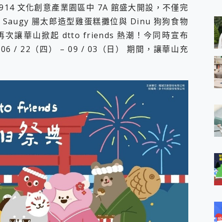
 MSI Claw A1M-026TW 電競掌機 開箱 評測
1914 文化創意產業園區中 7A 館盛大開設，不僅完
與超好用的隱磁支架 O-ONE MAG 最會吸的行動電源 開箱 評測
Saugy 腸太郎造型雞蛋糕攤位與 Dinu 狗狗食物
業增距鏡實測：Find X9 Ultra 光學長焦隨手拍，紀錄生活就是這麼
華山掀起 dtto friends 熱潮！今同時宣布
ro 及 moto g37 power上市，登錄在送飛利浦氣炸鍋
6 / 22（四） – 09 / 03（日） 期間，讓華山充
iberty 5 Pro Max，有螢幕的耳機會是智商稅嗎?
e Time，加碼愛奇藝黃金雙周卡體驗，專案價最低 NT$0 起