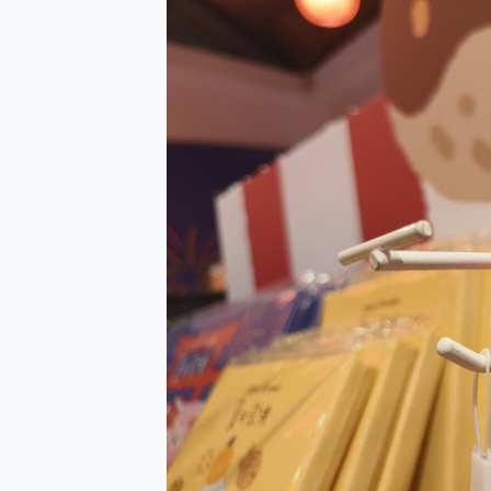
防窺黑科技 Galaxy S2
AI 支付 一錶搞定大小事 Xiao
超驚艷 讓人一眼就愛上 LENOV
美到讓人超想擁有 moto pad 
好用的 EaseUS Parti
一鍵修復模糊影片、舊照的 AI 
小朋友才做選擇 投影機 RG
式生活新體驗
外型超吸晴~ 給您絕佳操控體驗 
開箱~變身「蜘蛛人」椅子軍師
iPhone 17 系列 有認
DJI Osmo Pocket 3
小巧好吸不擋鏡頭 有Qi2認證
會走動的冷暖氣 SONY RE
寶可夢飛人外掛iToolab An
百倍變焦實測~ vivo X200
超好用的 PLAUD NoteP
COMPUTEX 2025 來
自帶線的 有線無線都能充 ONP
飛利浦 JS7310 ⚡【
是螢幕也是電視! 一機超多用途