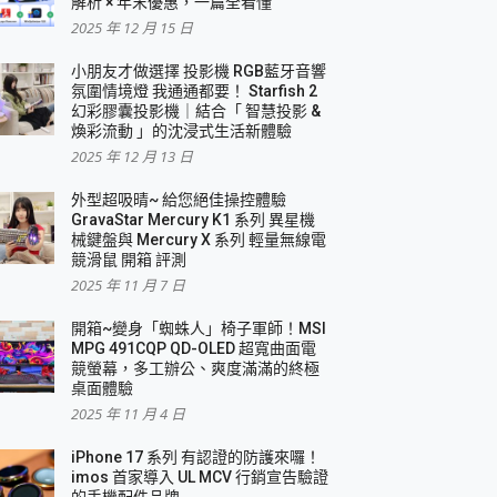
解析 × 年末優惠，一篇全看懂
2025 年 12 月 15 日
小朋友才做選擇 投影機 RGB藍牙音響
氛圍情境燈 我通通都要！ Starfish 2
幻彩膠囊投影機｜結合「 智慧投影 &
煥彩流動 」的沈浸式生活新體驗
2025 年 12 月 13 日
外型超吸晴~ 給您絕佳操控體驗
GravaStar Mercury K1 系列 異星機
械鍵盤與 Mercury X 系列 輕量無線電
競滑鼠 開箱 評測
2025 年 11 月 7 日
開箱~變身「蜘蛛人」椅子軍師！MSI
MPG 491CQP QD-OLED 超寬曲面電
競螢幕，多工辦公、爽度滿滿的終極
桌面體驗
2025 年 11 月 4 日
iPhone 17 系列 有認證的防護來囉！
imos 首家導入 UL MCV 行銷宣告驗證
的手機配件品牌