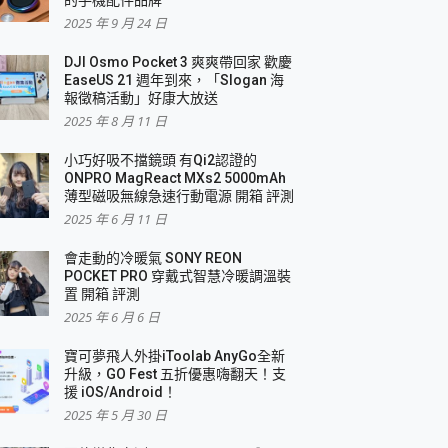
2025 年 9 月 24 日
DJI Osmo Pocket 3 爽爽帶回家 歡慶
EaseUS 21 週年到來，「Slogan 海
報徵稿活動」好康大放送
2025 年 8 月 11 日
小巧好吸不擋鏡頭 有Qi2認證的
ONPRO MagReact MXs2 5000mAh
薄型磁吸無線急速行動電源 開箱 評測
2025 年 6 月 11 日
會走動的冷暖氣 SONY REON
POCKET PRO 穿戴式智慧冷暖調溫裝
置 開箱 評測
2025 年 6 月 6 日
寶可夢飛人外掛iToolab AnyGo全新
升級，GO Fest 五折優惠嗨翻天！支
援 iOS/Android！
2025 年 5 月 30 日