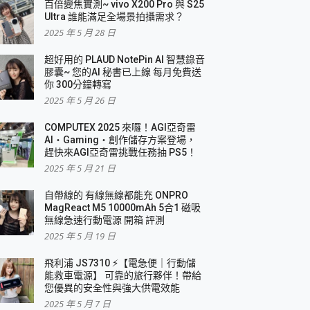
百倍變焦實測~ vivo X200 Pro 與 S25
Ultra 誰能滿足全場景拍攝需求？
2025 年 5 月 28 日
超好用的 PLAUD NotePin AI 智慧錄音
膠囊~ 您的AI 秘書已上線 每月免費送
你 300分鐘轉寫
2025 年 5 月 26 日
COMPUTEX 2025 來囉！AGI亞奇雷
AI・Gaming・創作儲存方案登場，
趕快來AGI亞奇雷挑戰任務抽 PS5！
2025 年 5 月 21 日
自帶線的 有線無線都能充 ONPRO
MagReact M5 10000mAh 5合1 磁吸
無線急速行動電源 開箱 評測
2025 年 5 月 19 日
飛利浦 JS7310 ⚡【電急便｜行動儲
能救車電源】 可靠的旅行夥伴！帶給
您優異的安全性與強大供電效能
2025 年 5 月 7 日