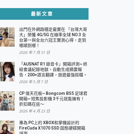
貼與軍規防摔殼完整開箱評價
最新文章
出門在外網路穩定最實在 「台灣大哥
，一篇全看懂
大」榮獲 4G/5G 在線率全球 NO.3 全
台第一與全台六冠王實測心得，走到
機｜結合「 智慧投影 & 煥彩流動 」的沈浸
哪順到哪！
2026 年 7 月 31 日
X 系列 輕量無線電競滑鼠 開箱 評測
多工辦公、爽度滿滿的終極桌面體驗
「AUSNAT R1 錄音卡」開箱評測~ 終
結會議紀錄地獄，自動生成摘要報
好康大放送
告，200+語言翻譯，旅遊最強搭檔。
動電源 開箱 評測
2026 年 5 月 7 日
CP 值天花板~ Bongcom BS5 足球君
開箱~ 短焦投影機 3千元就能擁有！
折扣碼在這～
寫
2026 年 4 月 23 日
挑戰任務抽 PS5！
 開箱 評測
專為 PC上的 XBOX和掌機設計的
與強大供電效能
FireCuda X1070 SSD 固態硬碟開箱
商用智慧聯網螢幕 開箱 評測
評測