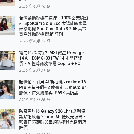
2026 年 4 月 16 日
要！
台灣製攝影機在這裡，100%全無線設
3 in 1可攜摺疊無線充電器 開箱 評測
計 SpotCam Solo Eco 太陽能防水雲
優質
端攝影機 SpotCam Solo 3 2.5K高畫
質戶外攝影機 開箱 評測
2026 年 4 月 13 日
 評測
電力超超超持久 MSI 微星 Prestige
14 AI+ D3MG-031TW 14吋 開箱評
價，AI輕薄商務筆電 Copilot+ PC
2026 年 3 月 31 日
到處走
超懂拍、耐用 AI 街拍機~ realme 16
 開箱 評測
Pro 開箱評價~ 2 億畫素 LumaColor
業界最好的資料救援軟體
影像、持久續航與 IP69K 高防護
2026 年 3 月 26 日
效能~
防窺黑科技 Galaxy S26 Ultra系列保
護貼怎麼選？imos AR 低反光玻璃、
藍寶石鏡頭貼與軍規防摔殼完整開箱
評價
機 vivo V30 Pro