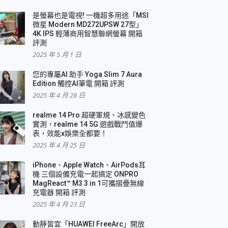
是螢幕也是電視! 一機超多用途「MSI
微星 Modern MD272UPSW 27型」
4K IPS 輕薄商用智慧聯網螢幕 開箱
評測
2025 年 5 月 1 日
您的專屬AI 助手 Yoga Slim 7 Aura
Edition 觸控AI筆電 開箱 評測
2025 年 4 月 28 日
realme 14 Pro 超硬軍規、冰感變色
實測，realme 14 5G 遊戲戰鬥值爆
表，效能x娛樂全都要！
2025 年 4 月 25 日
iPhone、Apple Watch、AirPods耳
機 三個設備充電一起搞定 ONPRO
MagReact™ M3 3 in 1可攜摺疊無線
充電器 開箱 評測
2025 年 4 月 23 日
動靜皆宜「HUAWEI FreeArc」開放