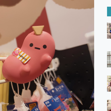
6 Ultra系列保護貼怎麼選？imos AR 低反光玻璃、藍寶石鏡頭
mi Watch 5 開箱 評測
O 聯想 Yoga Book 9 14吋 AI輕薄筆電 開箱 評測
60 系列 與 Moto | Swarovski razr 60 冰藍限定版本 開箱 評測
tion Master 讓您輕鬆的移除與格式化有防寫保護的隨身碟或SD卡
好幫手! VideoProc Converter AI 新版全解析 × 年末優惠
B藍牙音響 氛圍情境燈 我通通都要！ Starfish 2 幻彩膠囊投影
GravaStar Mercury K1 系列 異星機械鍵盤與 Mercury 
！MSI MPG 491CQP QD-OLED 超寬曲面電競螢幕，
證的防護來囉！ imos 首家導入 UL MCV 行銷宣告驗證的手機配件品牌
 爽爽帶回家 歡慶 EaseUS 21 週年到來，「Slogan 海報徵稿活動」
的 ONPRO MagReact MXs2 5000mAh薄型磁吸無線急速行
ON POCKET PRO 穿戴式智慧冷暖調溫裝置 開箱 評測
yGo全新升級，GO Fest 五折優惠嗨翻天！支援 iOS/Android！
 Pro 與 S25 Ultra 誰能滿足全場景拍攝需求？
in AI 智慧錄音膠囊~ 您的AI 秘書已上線 每月免費送你 300分鐘轉
囉！AGI亞奇雷 AI・Gaming・創作儲存方案登場，趕快來AGI亞奇雷
RO MagReact M5 10000mAh 5合1 磁吸無線急速行動電源
電急便｜行動儲能救車電源】 可靠的旅行夥伴！帶給您優異的安全性
「MSI微星 Modern MD272UPSW 27型」 4K IPS 輕薄