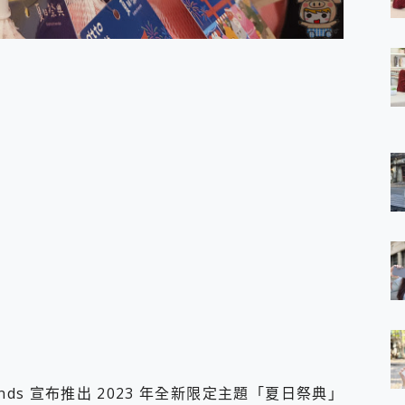
 7 Aura Edition 觸控AI筆電 開箱 評測
軍規、冰感變色實測，realme 14 5G 遊戲戰鬥值爆表，效能x娛樂全都
h、AirPods耳機 三個設備充電一起搞定 ONPRO MagReact™ M3 
eeArc」開放式耳掛耳機，無感配戴! 超穩超服貼，音質、通話也很
袋裡的 Zeiss 潮流攝影棚!
orock 衣莉莎白 H1 Neo分子篩洗脫烘 AI 滾筒洗衣機
 最完美的家 MSI Nest Docking Station 掌機專屬擴充底座 開箱
 中嘉寬頻 SoundBox 劇院串流盒 開箱 評測
ivo X200 Pro、vivo X200 就是這麼好拍
over 免費線上去聲器一鍵去除人聲 人聲 音樂分離 2024 消除人聲推薦
~~ iToolab AnyGo 魔物獵人 Now飛人 ios教學 不出門也可以
寶可夢飛人 AnyTo 不出門也可以飛遍全世界
容量 一次充5個設備 充好充滿 CUKTECH 酷態科 300W 微型充電站
簡單 EaseUS Data Recovery Wizard Free 18.0.0 
 EaseUS Partition Master 就是這麼簡單
1 VI 開箱! 相機實測! 長焦覆蓋更遠更清晰、2日長續航、頂尖影音娛樂
 評測~ 有深度的 Leica 影像旗艦手機! 加碼小旗艦 Xiaomi 14 開箱 評測
無線藍牙耳機智慧降噪升級、音質明亮溫潤，並支援雙設備連接~
來囉 完美保護 MSI Claw A1M-026TW 電競掌機
iends 宣布推出 2023 年全新限定主題「夏日祭典」
列 開箱 評測! 首搭蔡司光學鏡頭、攝影棚級柔光環、拍攝功能最好玩的美拍神