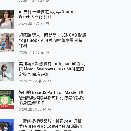
2026 年 3 月 21 日
AI 支付 一錶搞定大小事 Xiaomi
簡單
Watch 5 開箱 評測
2026 年 3 月 13 日
超驚艷 讓人一眼就愛上 LENOVO 聯想
Yoga Book 9 14吋 AI輕薄筆電 開箱
評測
2026 年 1 月 30 日
美到讓人超想擁有 moto pad 60 系列
與 Moto | Swarovski razr 60 冰藍限
定版本 開箱 評測
2025 年 12 月 29 日
好用的 EaseUS Partition Master 讓
您輕鬆的移除與格式化有防寫保護的
隨身碟或SD卡
2025 年 12 月 19 日
一鍵修復模糊影片、舊照的 AI 好幫
手! VideoProc Converter AI 新版全