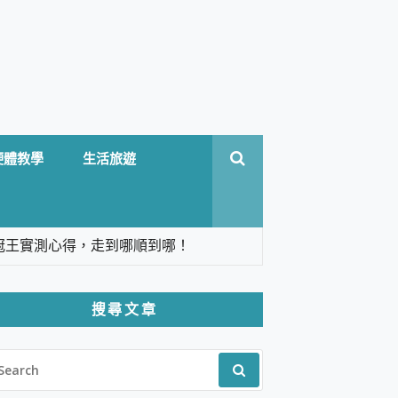
硬體教學
生活旅遊
台六冠王實測心得，走到哪順到哪！
翻譯，旅遊最強搭檔。
搜尋文章
 Solo 3 2.5K高畫質戶外攝影機 開箱 評
EARCH
pilot+ PC
R:
 IP69K 高防護