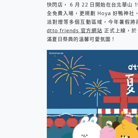
多個願望一次滿足 超強散熱 微星
快閃店， 6 月 22 日開始在台北華山 
一吸完美對位 擁有超強吸力
全免費入場，更規劃 Hoya 好鴨神社、
OPPO 哈蘇 300mm 專
派對燈等多個互動區域，今年暑假將再次讓
Motorola edge 70 p
dtto friends 官方網站
正式上線，於 0
近八千元的 Soundcore L
ASUS Pad 全面應援 M
滿夏日祭典的溫馨可愛氛圍！