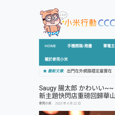
Skip
to
content
HOME
手機開箱/周邊
筆電主
關於麥兜小米
最新文章:
出門在外網路穩定最實在 「
「AUSNAT R1 錄音
CP 值天花板~ Bongco
Saugy 腸太郎 かわいい~~ 即日
專為 PC上的 XBOX和掌機設計
台灣製攝影機在這裡，100%全無
新主題快閃店重磅回歸華
測
麥兜小米
2023 年 6 月 22 日
電力超超超持久 MSI 微星 Pre
超懂拍、耐用 AI 街拍機~ re