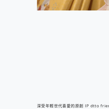
您的專屬AI 助手 Yoga Slim
realme 14 Pro 超硬
iPhone、Apple Watc
動靜皆宜「HUAWEI Fr
好玩好拍 vivo V50 ~ 口
25種洗烘模式一機搞定! Rob
給 MSI Claw 系列電競掌機
B&O 精品級音響! Home+
2億 APO蔡司長焦神機降臨~ v
EaseUS Vocal Rem
3 個超值 MHN 飛人工具分享
Locawhere AnyTo 
小體積 40000mAh 超大
97.3% 恢復率，資料救援就是這麼
磁碟系統大風吹 有了 磁碟管理程式
全新 SONY Xperia 
Xiaomi 14 Ultra 開箱
vivo TWS 3e 真
MSI Claw 掌機專屬配件包 
深受年輕世代喜愛的原創 IP dtto fr
人像旗艦 vivo V30 系