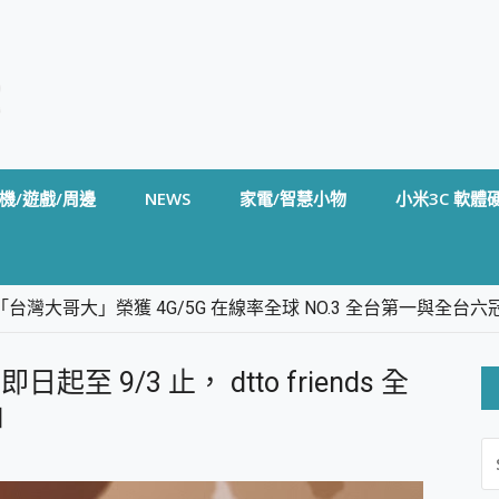
機/遊戲/周邊
NEWS
家電/智慧小物
小米3C 軟體
台灣大哥大」榮獲 4G/5G 在線率全球 NO.3 全台第一與全
卡」開箱評測~ 終結會議紀錄地獄，自動生成摘要報告，200+語言
m BS5 足球君開箱~ 短焦投影機 3千元就能擁有！ 折扣碼在這～
起至 9/3 止， dtto friends 全
的 FireCuda X1070 SSD 固態硬碟開箱 評測
線設計 SpotCam Solo Eco 太陽能防水雲端攝影機 SpotCam
山
S
stige 14 AI+ D3MG-031TW 14吋 開箱評價，AI輕薄商務筆電 Co
FO
alme 16 Pro 開箱評價~ 2 億畫素 LumaColor 影像、持久續航與