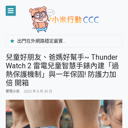
Skip
to
content
出門在外網路穩定最實在 「台灣大哥大」榮獲 4G/5G 在線率全球 NO.3 全台第一與全台六冠王實測心得，走到哪順到哪！
「AUSNAT R1 錄音卡」開箱評測~ 終結會議紀錄地獄，自動生成摘要報告，200+語言翻譯，旅遊最強搭檔。
CP 值天花板~ Bongcom BS5 足球君開箱~ 短焦投影機 3千元就能擁有！ 折扣碼在這～
兒童好朋友、爸媽好幫手~ Thunder
專為 PC上的 XBOX和掌機設計的 FireCuda X1070 SSD 固態硬碟開箱 評測
Watch 2 雷電兒童智慧手錶內建「過
台灣製攝影機在這裡，100%全無線設計 SpotCam Solo Eco 太陽能防水雲端攝影機 SpotCam Solo 3 2.5K高畫質戶外攝影機 開箱 評測
電力超超超持久 MSI 微星 Prestige 14 AI+ D3MG-031TW 14吋 開箱評價，AI輕薄商務筆電 Copilot+ PC
熱保護機制」與一年保固! 防護力加
超懂拍、耐用 AI 街拍機~ realme 16 Pro 開箱評價~ 2 億畫素 LumaColor 影像、持久續航與 IP69K 高防護
倍 開箱
防窺黑科技 Galaxy S26 Ultra系列保護貼怎麼選？imos AR 低反光玻璃、藍寶石鏡頭貼與軍規防摔殼完整開箱評價
AI 支付 一錶搞定大小事 Xiaomi Watch 5 開箱 評測
麥兜小米
2023 年 8 月 30 日
超驚艷 讓人一眼就愛上 LENOVO 聯想 Yoga Book 9 14吋 AI輕薄筆電 開箱 評測
美到讓人超想擁有 moto pad 60 系列 與 Moto | Swarovski razr 60 冰藍限定版本 開箱 評測
好用的 EaseUS Partition Master 讓您輕鬆的移除與格式化有防寫保護的隨身碟或SD卡
一鍵修復模糊影片、舊照的 AI 好幫手! VideoProc Converter AI 新版全解析 × 年末優惠，一篇全看懂
小朋友才做選擇 投影機 RGB藍牙音響 氛圍情境燈 我通通都要！ Starfish 2 幻彩膠囊投影機｜結合「 智慧投影 & 煥彩流動 」的沈浸式生活新體驗