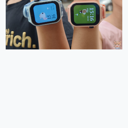
外型超吸晴~ 給您絕佳操控體驗 GravaStar Mercury K1 系列 異星機械鍵盤與 Mercury X 系列 輕量無線電競滑鼠 開箱 評測
開箱~變身「蜘蛛人」椅子軍師！MSI MPG 491CQP QD-OLED 超寬曲面電競螢幕，多工辦公、爽度滿滿的終極桌面體驗
iPhone 17 系列 有認證的防護來囉！ imos 首家導入 UL MCV 行銷宣告驗證的手機配件品牌
DJI Osmo Pocket 3 爽爽帶回家 歡慶 EaseUS 21 週年到來，「Slogan 海報徵稿活動」好康大放送
小巧好吸不擋鏡頭 有Qi2認證的 ONPRO MagReact MXs2 5000mAh薄型磁吸無線急速行動電源 開箱 評測
會走動的冷暖氣 SONY REON POCKET PRO 穿戴式智慧冷暖調溫裝置 開箱 評測
寶可夢飛人外掛iToolab AnyGo全新升級，GO Fest 五折優惠嗨翻天！支援 iOS/Android！
百倍變焦實測~ vivo X200 Pro 與 S25 Ultra 誰能滿足全場景拍攝需求？
超好用的 PLAUD NotePin AI 智慧錄音膠囊~ 您的AI 秘書已上線 每月免費送你 300分鐘轉寫
COMPUTEX 2025 來囉！AGI亞奇雷 AI・Gaming・創作儲存方案登場，趕快來AGI亞奇雷挑戰任務抽 PS5！
自帶線的 有線無線都能充 ONPRO MagReact M5 10000mAh 5合1 磁吸無線急速行動電源 開箱 評測
飛利浦 JS7310 ⚡【電急便｜行動儲能救車電源】 可靠的旅行夥伴！帶給您優異的安全性與強大供電效能
是螢幕也是電視! 一機超多用途「MSI微星 Modern MD272UPSW 27型」 4K IPS 輕薄商用智慧聯網螢幕 開箱 評測
您的專屬AI 助手 Yoga Slim 7 Aura Edition 觸控AI筆電 開箱 評測
realme 14 Pro 超硬軍規、冰感變色實測，realme 14 5G 遊戲戰鬥值爆表，效能x娛樂全都要！
iPhone、Apple Watch、AirPods耳機 三個設備充電一起搞定 ONPRO MagReact™ M3 3 in 1可攜摺疊無線充電器 開箱 評測
動靜皆宜「HUAWEI FreeArc」開放式耳掛耳機，無感配戴! 超穩超服貼，音質、通話也很優質
好玩好拍 vivo V50 ~ 口袋裡的 Zeiss 潮流攝影棚!
25種洗烘模式一機搞定! Roborock 衣莉莎白 H1 Neo分子篩洗脫烘 AI 滾筒洗衣機
給 MSI Claw 系列電競掌機 最完美的家 MSI Nest Docking Station 掌機專屬擴充底座 開箱 評測
B&O 精品級音響! Home+ 中嘉寬頻 SoundBox 劇院串流盒 開箱 評測