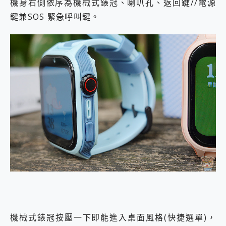
機身右側依序為機械式錶冠、喇叭孔、返回鍵//電源
鍵兼SOS 緊急呼叫鍵。
機械式錶冠按壓一下即能進入桌面風格(快捷選單)，