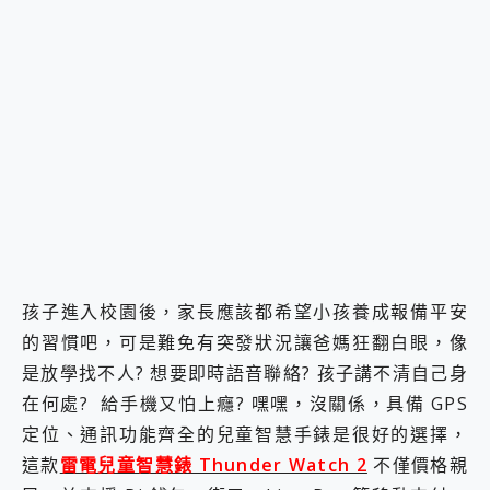
2億 APO蔡司長焦神機降臨~ vivo X200 Pro、vivo X200 就是這麼好拍
EaseUS Vocal Remover 免費線上去聲器一鍵去除人聲 人聲 音樂分離 2024 消除人聲推薦
3 個超值 MHN 飛人工具分享~~ iToolab AnyGo 魔物獵人 Now飛人 ios教學 不出門也可以到處走
Locawhere AnyTo 寶可夢飛人 AnyTo 不出門也可以飛遍全世界
小體積 40000mAh 超大容量 一次充5個設備 充好充滿 CUKTECH 酷態科 300W 微型充電站 開箱 評測
97.3% 恢復率，資料救援就是這麼簡單 EaseUS Data Recovery Wizard Free 18.0.0 業界最好的資料救援軟體
磁碟系統大風吹 有了 磁碟管理程式 EaseUS Partition Master 就是這麼簡單
全新 SONY Xperia 1 VI 開箱! 相機實測! 長焦覆蓋更遠更清晰、2日長續航、頂尖影音娛樂效能~
Xiaomi 14 Ultra 開箱 評測~ 有深度的 Leica 影像旗艦手機! 加碼小旗艦 Xiaomi 14 開箱 評測
vivo TWS 3e 真無線藍牙耳機智慧降噪升級、音質明亮溫潤，並支援雙設備連接~
MSI Claw 掌機專屬配件包 來囉 完美保護 MSI Claw A1M-026TW 電競掌機
人像旗艦 vivo V30 系列 開箱 評測! 首搭蔡司光學鏡頭、攝影棚級柔光環、拍攝功能最好玩的美拍神機 vivo V30 Pro
多個願望一次滿足 超強散熱 微星 MSI Claw A1M-026TW 電競掌機 開箱 評測
孩子進入校園後，家長應該都希望小孩養成報備平安
一吸完美對位 擁有超強吸力與超好用的隱磁支架 O-ONE MAG 最會吸的行動電源 開箱 評測
的習慣吧，可是難免有突發狀況讓爸媽狂翻白眼，像
OPPO 哈蘇 300mm 專業增距鏡實測：Find X9 Ultra 光學長焦隨手拍，紀錄生活就是這麼簡單
是放學找不人? 想要即時語音聯絡? 孩子講不清自己身
Motorola edge 70 pro 及 moto g37 power上市，登錄在送飛利浦氣炸鍋
在何處? 給手機又怕上癮? 嘿嘿，沒關係，具備 GPS
近八千元的 Soundcore Liberty 5 Pro Max，有螢幕的耳機會是智商稅嗎?
ASUS Pad 全面應援 Me Time，加碼愛奇藝黃金雙周卡體驗，專案價最低 NT$0 起
定位、通訊功能齊全的兒童智慧手錶是很好的選擇，
這款
雷電兒童智慧錶 Thunder Watch 2
不僅價格親