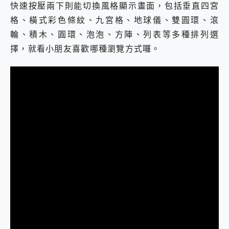
快速按壓兩下則能切換風格顯示畫面，包括垂直四宮
格、橫式彩色條紋、九宮格、地球儀、雙圓環、滾
輪、積木、圓環、泡泡、方陣、列表等多種排列選
擇，就看小朋友喜歡哪種瀏覽方式囉。