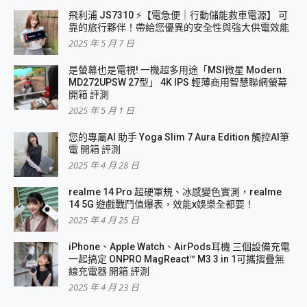
飛利浦 JS7310 ⚡【電急便｜行動儲能救車電源】 可
靠的旅行夥伴！帶給您優異的安全性與強大供電效能
2025 年 5 月 7 日
是螢幕也是電視! 一機超多用途「MSI微星 Modern
MD272UPSW 27型」 4K IPS 輕薄商用智慧聯網螢幕
開箱 評測
2025 年 5 月 1 日
您的專屬AI 助手 Yoga Slim 7 Aura Edition 觸控AI筆
電 開箱 評測
2025 年 4 月 28 日
realme 14 Pro 超硬軍規、冰感變色實測，realme
14 5G 遊戲戰鬥值爆表，效能x娛樂全都要！
2025 年 4 月 25 日
iPhone、Apple Watch、AirPods耳機 三個設備充電
一起搞定 ONPRO MagReact™ M3 3 in 1可攜摺疊無
線充電器 開箱 評測
2025 年 4 月 23 日