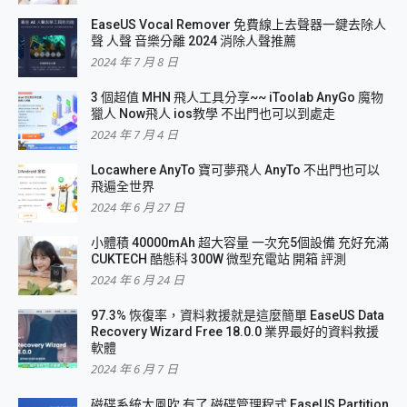
EaseUS Vocal Remover 免費線上去聲器一鍵去除人
聲 人聲 音樂分離 2024 消除人聲推薦
2024 年 7 月 8 日
3 個超值 MHN 飛人工具分享~~ iToolab AnyGo 魔物
獵人 Now飛人 ios教學 不出門也可以到處走
2024 年 7 月 4 日
Locawhere AnyTo 寶可夢飛人 AnyTo 不出門也可以
飛遍全世界
2024 年 6 月 27 日
小體積 40000mAh 超大容量 一次充5個設備 充好充滿
CUKTECH 酷態科 300W 微型充電站 開箱 評測
2024 年 6 月 24 日
97.3% 恢復率，資料救援就是這麼簡單 EaseUS Data
Recovery Wizard Free 18.0.0 業界最好的資料救援
軟體
2024 年 6 月 7 日
磁碟系統大風吹 有了 磁碟管理程式 EaseUS Partition