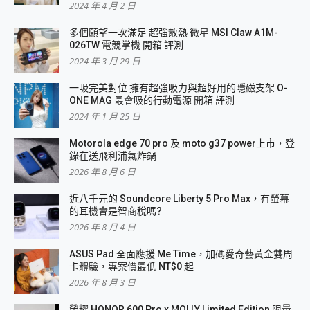
2024 年 4 月 2 日
多個願望一次滿足 超強散熱 微星 MSI Claw A1M-
026TW 電競掌機 開箱 評測
2024 年 3 月 29 日
一吸完美對位 擁有超強吸力與超好用的隱磁支架 O-
ONE MAG 最會吸的行動電源 開箱 評測
2024 年 1 月 25 日
Motorola edge 70 pro 及 moto g37 power上市，登
錄在送飛利浦氣炸鍋
2026 年 8 月 6 日
近八千元的 Soundcore Liberty 5 Pro Max，有螢幕
的耳機會是智商稅嗎?
2026 年 8 月 4 日
ASUS Pad 全面應援 Me Time，加碼愛奇藝黃金雙周
卡體驗，專案價最低 NT$0 起
2026 年 8 月 3 日
榮耀 HONOR 600 Pro x MOLLY Limited Edition 限量