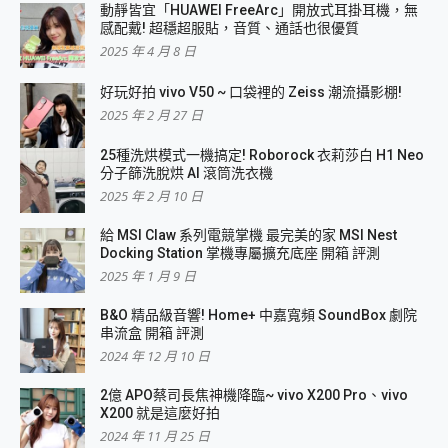
動靜皆宜「HUAWEI FreeArc」開放式耳掛耳機，無
感配戴! 超穩超服貼，音質、通話也很優質
2025 年 4 月 8 日
好玩好拍 vivo V50 ~ 口袋裡的 Zeiss 潮流攝影棚!
2025 年 2 月 27 日
25種洗烘模式一機搞定! Roborock 衣莉莎白 H1 Neo
分子篩洗脫烘 AI 滾筒洗衣機
2025 年 2 月 10 日
給 MSI Claw 系列電競掌機 最完美的家 MSI Nest
Docking Station 掌機專屬擴充底座 開箱 評測
2025 年 1 月 9 日
B&O 精品級音響! Home+ 中嘉寬頻 SoundBox 劇院
串流盒 開箱 評測
2024 年 12 月 10 日
2億 APO蔡司長焦神機降臨~ vivo X200 Pro、vivo
X200 就是這麼好拍
2024 年 11 月 25 日