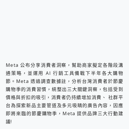
2億 APO蔡司長焦神機降臨~ vivo X200 Pro、vivo X200 就是這麼好拍
EaseUS Vocal Remover 免費線上去聲器一鍵去除人聲 人聲 音樂分離 2024 消除人聲推薦
3 個超值 MHN 飛人工具分享~~ iToolab AnyGo 魔物獵人 Now飛人 ios教學 不出門也可以到處走
Locawhere AnyTo 寶可夢飛人 AnyTo 不出門也可以飛遍全世界
小體積 40000mAh 超大容量 一次充5個設備 充好充滿 CUKTECH 酷態科 300W 微型充電站 開箱 評測
97.3% 恢復率，資料救援就是這麼簡單 EaseUS Data Recovery Wizard Free 18.0.0 業界最好的資料救援軟體
磁碟系統大風吹 有了 磁碟管理程式 EaseUS Partition Master 就是這麼簡單
全新 SONY Xperia 1 VI 開箱! 相機實測! 長焦覆蓋更遠更清晰、2日長續航、頂尖影音娛樂效能~
Xiaomi 14 Ultra 開箱 評測~ 有深度的 Leica 影像旗艦手機! 加碼小旗艦 Xiaomi 14 開箱 評測
vivo TWS 3e 真無線藍牙耳機智慧降噪升級、音質明亮溫潤，並支援雙設備連接~
Meta 公布分享消費者洞察，幫助商家擬定各階段溝
MSI Claw 掌機專屬配件包 來囉 完美保護 MSI Claw A1M-026TW 電競掌機
通策略，並運用 AI 行銷工具備戰下半年各大購物
人像旗艦 vivo V30 系列 開箱 評測! 首搭蔡司光學鏡頭、攝影棚級柔光環、拍攝功能最好玩的美拍神機 vivo V30 Pro
節。Meta 透過調查數據註，分析台灣消費者於節慶
多個願望一次滿足 超強散熱 微星 MSI Claw A1M-026TW 電競掌機 開箱 評測
一吸完美對位 擁有超強吸力與超好用的隱磁支架 O-ONE MAG 最會吸的行動電源 開箱 評測
購物季的消費習慣，統整出三大關鍵洞察，包括受到
Motorola edge 70 pro 及 moto g37 power上市，登錄在送飛利浦氣炸鍋
價格與折扣的吸引，消費者仍持續增加消費、 社群平
近八千元的 Soundcore Liberty 5 Pro Max，有螢幕的耳機會是智商稅嗎?
台為探索新品主要管道及多元吸睛的廣告內容，因應
ASUS Pad 全面應援 Me Time，加碼愛奇藝黃金雙周卡體驗，專案價最低 NT$0 起
榮耀 HONOR 600 Pro x MOLLY Limited Edition 限量版開賣，攜手味全龍進駐大巨蛋萬人盛典
即將來臨的節慶購物季，Meta 提供品牌三大行動建
議!