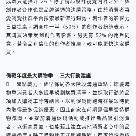
成效只能提升 2%。除了精心設計視覺內容之外，與
創作者合作也是品牌溝通的決勝策略，由於消費者喜
愛瀏覽社群平台探索最新流行趨勢，創作者的影響力
日益提高，調查中一半（50%）的創作者粉絲表示，
其購買決策受到創作者影響，另更有 52% 的用戶同
意，若商品有信任的創作者推廣，較可能更快決定購
買。
備戰年度最大購物季 三大行動建議
 盤點戰力、儘早佈局各大階段溝通重點：節慶購
物季消費者大多提早規劃購買清單，並採取行動將品
項加入購物車等待結帳，以利促銷開跑時在最短時間
內取得最多促銷優惠，因此商家在前期需儘早營造購
物氛圍，並提前溝通促銷活動或推出新品吸引消費
者，以衝高買氣，也能藉此建立其他消費者心中的品
牌熟悉度。除了購物節正式開跑期間，商家們透過成