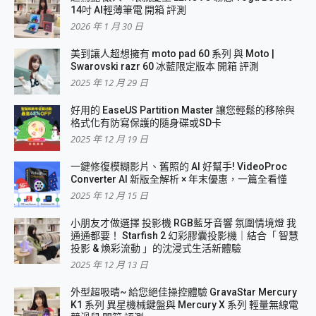
14吋 AI輕薄筆電 開箱 評測
2026 年 1 月 30 日
美到讓人超想擁有 moto pad 60 系列 與 Moto |
Swarovski razr 60 冰藍限定版本 開箱 評測
2025 年 12 月 29 日
好用的 EaseUS Partition Master 讓您輕鬆的移除與
格式化有防寫保護的隨身碟或SD卡
2025 年 12 月 19 日
一鍵修復模糊影片、舊照的 AI 好幫手! VideoProc
Converter AI 新版全解析 × 年末優惠，一篇全看懂
2025 年 12 月 15 日
小朋友才做選擇 投影機 RGB藍牙音響 氛圍情境燈 我
通通都要！ Starfish 2 幻彩膠囊投影機｜結合「 智慧
投影 & 煥彩流動 」的沈浸式生活新體驗
2025 年 12 月 13 日
外型超吸晴~ 給您絕佳操控體驗 GravaStar Mercury
K1 系列 異星機械鍵盤與 Mercury X 系列 輕量無線電