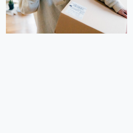
外型超吸晴~ 給您絕佳操控體驗 GravaStar Mercury K1 系列 異星機械鍵盤與 Mercury X 系列 輕量無線電競滑鼠 開箱 評測
開箱~變身「蜘蛛人」椅子軍師！MSI MPG 491CQP QD-OLED 超寬曲面電競螢幕，多工辦公、爽度滿滿的終極桌面體驗
iPhone 17 系列 有認證的防護來囉！ imos 首家導入 UL MCV 行銷宣告驗證的手機配件品牌
DJI Osmo Pocket 3 爽爽帶回家 歡慶 EaseUS 21 週年到來，「Slogan 海報徵稿活動」好康大放送
小巧好吸不擋鏡頭 有Qi2認證的 ONPRO MagReact MXs2 5000mAh薄型磁吸無線急速行動電源 開箱 評測
會走動的冷暖氣 SONY REON POCKET PRO 穿戴式智慧冷暖調溫裝置 開箱 評測
寶可夢飛人外掛iToolab AnyGo全新升級，GO Fest 五折優惠嗨翻天！支援 iOS/Android！
百倍變焦實測~ vivo X200 Pro 與 S25 Ultra 誰能滿足全場景拍攝需求？
超好用的 PLAUD NotePin AI 智慧錄音膠囊~ 您的AI 秘書已上線 每月免費送你 300分鐘轉寫
COMPUTEX 2025 來囉！AGI亞奇雷 AI・Gaming・創作儲存方案登場，趕快來AGI亞奇雷挑戰任務抽 PS5！
自帶線的 有線無線都能充 ONPRO MagReact M5 10000mAh 5合1 磁吸無線急速行動電源 開箱 評測
飛利浦 JS7310 ⚡【電急便｜行動儲能救車電源】 可靠的旅行夥伴！帶給您優異的安全性與強大供電效能
是螢幕也是電視! 一機超多用途「MSI微星 Modern MD272UPSW 27型」 4K IPS 輕薄商用智慧聯網螢幕 開箱 評測
您的專屬AI 助手 Yoga Slim 7 Aura Edition 觸控AI筆電 開箱 評測
realme 14 Pro 超硬軍規、冰感變色實測，realme 14 5G 遊戲戰鬥值爆表，效能x娛樂全都要！
iPhone、Apple Watch、AirPods耳機 三個設備充電一起搞定 ONPRO MagReact™ M3 3 in 1可攜摺疊無線充電器 開箱 評測
動靜皆宜「HUAWEI FreeArc」開放式耳掛耳機，無感配戴! 超穩超服貼，音質、通話也很優質
好玩好拍 vivo V50 ~ 口袋裡的 Zeiss 潮流攝影棚!
25種洗烘模式一機搞定! Roborock 衣莉莎白 H1 Neo分子篩洗脫烘 AI 滾筒洗衣機
給 MSI Claw 系列電競掌機 最完美的家 MSI Nest Docking Station 掌機專屬擴充底座 開箱 評測
B&O 精品級音響! Home+ 中嘉寬頻 SoundBox 劇院串流盒 開箱 評測