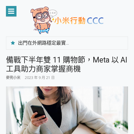
Skip
to
content
出門在外網路穩定最實在 「台灣大哥大」榮獲 4G/5G 在線率全球 NO.3 全台第一與全台六冠王實測心得，走到哪順到哪！
「AUSNAT R1 錄音卡」開箱評測~ 終結會議紀錄地獄，自動生成摘要報告，200+語言翻譯，旅遊最強搭檔。
CP 值天花板~ Bongcom BS5 足球君開箱~ 短焦投影機 3千元就能擁有！ 折扣碼在這～
備戰下半年雙 11 購物節，Meta 以 AI
專為 PC上的 XBOX和掌機設計的 FireCuda X1070 SSD 固態硬碟開箱 評測
工具助力商家掌握商機
台灣製攝影機在這裡，100%全無線設計 SpotCam Solo Eco 太陽能防水雲端攝影機 SpotCam Solo 3 2.5K高畫質戶外攝影機 開箱 評測
電力超超超持久 MSI 微星 Prestige 14 AI+ D3MG-031TW 14吋 開箱評價，AI輕薄商務筆電 Copilot+ PC
麥兜小米
2023 年 9 月 21 日
超懂拍、耐用 AI 街拍機~ realme 16 Pro 開箱評價~ 2 億畫素 LumaColor 影像、持久續航與 IP69K 高防護
防窺黑科技 Galaxy S26 Ultra系列保護貼怎麼選？imos AR 低反光玻璃、藍寶石鏡頭貼與軍規防摔殼完整開箱評價
AI 支付 一錶搞定大小事 Xiaomi Watch 5 開箱 評測
超驚艷 讓人一眼就愛上 LENOVO 聯想 Yoga Book 9 14吋 AI輕薄筆電 開箱 評測
美到讓人超想擁有 moto pad 60 系列 與 Moto | Swarovski razr 60 冰藍限定版本 開箱 評測
好用的 EaseUS Partition Master 讓您輕鬆的移除與格式化有防寫保護的隨身碟或SD卡
一鍵修復模糊影片、舊照的 AI 好幫手! VideoProc Converter AI 新版全解析 × 年末優惠，一篇全看懂
小朋友才做選擇 投影機 RGB藍牙音響 氛圍情境燈 我通通都要！ Starfish 2 幻彩膠囊投影機｜結合「 智慧投影 & 煥彩流動 」的沈浸式生活新體驗