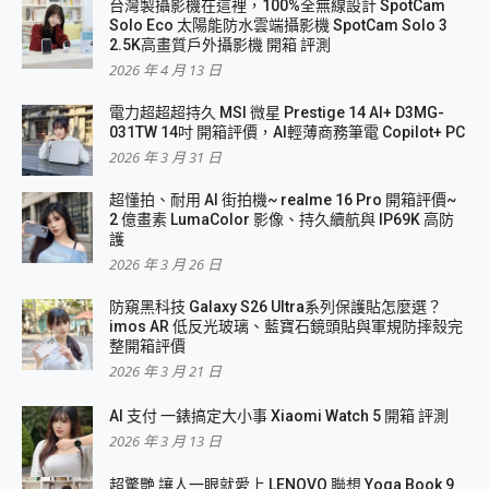
台灣製攝影機在這裡，100%全無線設計 SpotCam
Solo Eco 太陽能防水雲端攝影機 SpotCam Solo 3
2.5K高畫質戶外攝影機 開箱 評測
2026 年 4 月 13 日
電力超超超持久 MSI 微星 Prestige 14 AI+ D3MG-
031TW 14吋 開箱評價，AI輕薄商務筆電 Copilot+ PC
2026 年 3 月 31 日
超懂拍、耐用 AI 街拍機~ realme 16 Pro 開箱評價~
2 億畫素 LumaColor 影像、持久續航與 IP69K 高防
護
2026 年 3 月 26 日
防窺黑科技 Galaxy S26 Ultra系列保護貼怎麼選？
imos AR 低反光玻璃、藍寶石鏡頭貼與軍規防摔殼完
整開箱評價
2026 年 3 月 21 日
AI 支付 一錶搞定大小事 Xiaomi Watch 5 開箱 評測
2026 年 3 月 13 日
超驚艷 讓人一眼就愛上 LENOVO 聯想 Yoga Book 9