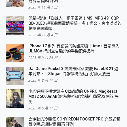
競滑鼠 開箱 評測
2025 年 11 月 7 日
開箱~變身「蜘蛛人」椅子軍師！MSI MPG 491CQP
QD-OLED 超寬曲面電競螢幕，多工辦公、爽度滿滿的
終極桌面體驗
2025 年 11 月 4 日
iPhone 17 系列 有認證的防護來囉！ imos 首家導入
UL MCV 行銷宣告驗證的手機配件品牌
2025 年 9 月 24 日
DJI Osmo Pocket 3 爽爽帶回家 歡慶 EaseUS 21 週
年到來，「Slogan 海報徵稿活動」好康大放送
2025 年 8 月 11 日
小巧好吸不擋鏡頭 有Qi2認證的 ONPRO MagReact
MXs2 5000mAh薄型磁吸無線急速行動電源 開箱 評
測
2025 年 6 月 11 日
會走動的冷暖氣 SONY REON POCKET PRO 穿戴式智
慧冷暖調溫裝置 開箱 評測