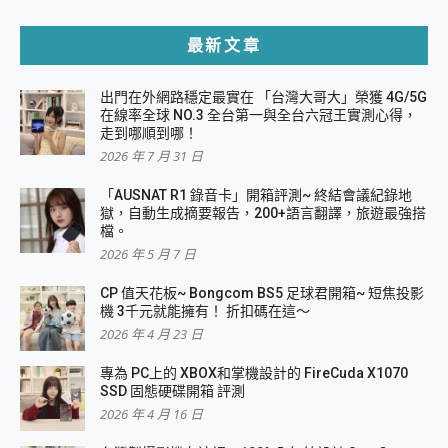
最新文章
出門在外網路穩定最實在 「台灣大哥大」榮獲 4G/5G
在線率全球 NO.3 全台第一與全台六冠王實測心得，
走到哪順到哪！
2026 年 7 月 31 日
「AUSNAT R1 錄音卡」開箱評測~ 終結會議紀錄地
獄，自動生成摘要報告，200+語言翻譯，旅遊最強搭
檔。
2026 年 5 月 7 日
CP 值天花板~ Bongcom BS5 足球君開箱~ 短焦投影
機 3千元就能擁有！ 折扣碼在這～
2026 年 4 月 23 日
專為 PC上的 XBOX和掌機設計的 FireCuda X1070
SSD 固態硬碟開箱 評測
2026 年 4 月 16 日