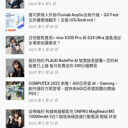
2025 年 6 月 6 日
寶可夢飛人外掛iToolab AnyGo全新升級，GO Fest
五折優惠嗨翻天！支援 iOS/Android！
2025 年 5 月 30 日
百倍變焦實測~ vivo X200 Pro 與 S25 Ultra 誰能滿足
全場景拍攝需求？
2025 年 5 月 28 日
超好用的 PLAUD NotePin AI 智慧錄音膠囊~ 您的AI
秘書已上線 每月免費送你 300分鐘轉寫
2025 年 5 月 26 日
COMPUTEX 2025 來囉！AGI亞奇雷 AI・Gaming・
創作儲存方案登場，趕快來AGI亞奇雷挑戰任務抽
PS5！
2025 年 5 月 21 日
自帶線的 有線無線都能充 ONPRO MagReact M5
10000mAh 5合1 磁吸無線急速行動電源 開箱 評測
2025 年 5 月 19 日