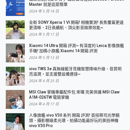
Master 就是這麼簡單
2024 年 5 月 18 日
全新 SONY Xperia 1 VI 開箱! 相機實測! 長焦覆蓋更遠
更清晰、2日長續航、頂尖影音娛樂效能~
2024 年 5 月 17 日
Xiaomi 14 Ultra 開箱 評測~ 有深度的 Leica 影像旗艦
手機! 加碼小旗艦 Xiaomi 14 開箱 評測
2024 年 5 月 13 日
vivo TWS 3e 真無線藍牙耳機智慧降噪升級、音質明
亮溫潤，並支援雙設備連接~
2024 年 4 月 25 日
MSI Claw 掌機專屬配件包 來囉 完美保護 MSI Claw
A1M-026TW 電競掌機
2024 年 4 月 17 日
人像旗艦 vivo V30 系列 開箱 評測! 首搭蔡司光學鏡
頭、攝影棚級柔光環、拍攝功能最好玩的美拍神機
vivo V30 Pro