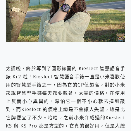
外型超吸晴~ 給您絕佳操控體驗 GravaStar Mercury K1 系列 異星機械鍵盤與 Mercury X 系列 輕量無線電競滑鼠 開箱 評測
開箱~變身「蜘蛛人」椅子軍師！MSI MPG 491CQP QD-OLED 超寬曲面電競螢幕，多工辦公、爽度滿滿的終極桌面體驗
iPhone 17 系列 有認證的防護來囉！ imos 首家導入 UL MCV 行銷宣告驗證的手機配件品牌
DJI Osmo Pocket 3 爽爽帶回家 歡慶 EaseUS 21 週年到來，「Slogan 海報徵稿活動」好康大放送
小巧好吸不擋鏡頭 有Qi2認證的 ONPRO MagReact MXs2 5000mAh薄型磁吸無線急速行動電源 開箱 評測
會走動的冷暖氣 SONY REON POCKET PRO 穿戴式智慧冷暖調溫裝置 開箱 評測
寶可夢飛人外掛iToolab AnyGo全新升級，GO Fest 五折優惠嗨翻天！支援 iOS/Android！
百倍變焦實測~ vivo X200 Pro 與 S25 Ultra 誰能滿足全場景拍攝需求？
超好用的 PLAUD NotePin AI 智慧錄音膠囊~ 您的AI 秘書已上線 每月免費送你 300分鐘轉寫
COMPUTEX 2025 來囉！AGI亞奇雷 AI・Gaming・創作儲存方案登場，趕快來AGI亞奇雷挑戰任務抽 PS5！
自帶線的 有線無線都能充 ONPRO MagReact M5 10000mAh 5合1 磁吸無線急速行動電源 開箱 評測
太讚啦，終於等到了圓形錶面的 Kieslect 智慧語音手
飛利浦 JS7310 ⚡【電急便｜行動儲能救車電源】 可靠的旅行夥伴！帶給您優異的安全性與強大供電效能
錶 Kr2 啦！Kieslect 智慧語音手錶一直是小米喜歡使
是螢幕也是電視! 一機超多用途「MSI微星 Modern MD272UPSW 27型」 4K IPS 輕薄商用智慧聯網螢幕 開箱 評測
用的智慧型手錶之一，因為它的CP值超高，對於小米
您的專屬AI 助手 Yoga Slim 7 Aura Edition 觸控AI筆電 開箱 評測
realme 14 Pro 超硬軍規、冰感變色實測，realme 14 5G 遊戲戰鬥值爆表，效能x娛樂全都要！
來說智慧型手錶每天都要戴著，太貴的價格，在使用
iPhone、Apple Watch、AirPods耳機 三個設備充電一起搞定 ONPRO MagReact™ M3 3 in 1可攜摺疊無線充電器 開箱 評測
上反而小心異異的，深怕它一個不小心就去撞到敲
動靜皆宜「HUAWEI FreeArc」開放式耳掛耳機，無感配戴! 超穩超服貼，音質、通話也很優質
到，而Kieslect 的價格上總是不會讓人失望，總是比
好玩好拍 vivo V50 ~ 口袋裡的 Zeiss 潮流攝影棚!
25種洗烘模式一機搞定! Roborock 衣莉莎白 H1 Neo分子篩洗脫烘 AI 滾筒洗衣機
它牌便宜了不少。哈哈。之前小米介紹過的Kieslect
給 MSI Claw 系列電競掌機 最完美的家 MSI Nest Docking Station 掌機專屬擴充底座 開箱 評測
KS 與 KS Pro 都是方型的，它真的很好用，但是人總
B&O 精品級音響! Home+ 中嘉寬頻 SoundBox 劇院串流盒 開箱 評測