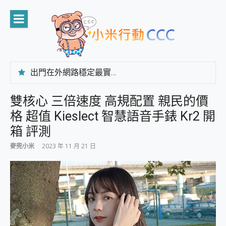
Skip
to
content
出門在外網路穩定最實在 「台灣大哥大」榮獲 4G/5G 在線率全球 NO.3 全台第一與全台六冠王實測心得，走到哪順到哪！
「AUSNAT R1 錄音卡」開箱評測~ 終結會議紀錄地獄，自動生成摘要報告，200+語言翻譯，旅遊最強搭檔。
CP 值天花板~ Bongcom BS5 足球君開箱~ 短焦投影機 3千元就能擁有！ 折扣碼在這～
雙核心 三倍速度 高規配置 親民的價
專為 PC上的 XBOX和掌機設計的 FireCuda X1070 SSD 固態硬碟開箱 評測
格 超值 Kieslect 智慧語音手錶 Kr2 開
台灣製攝影機在這裡，100%全無線設計 SpotCam Solo Eco 太陽能防水雲端攝影機 SpotCam Solo 3 2.5K高畫質戶外攝影機 開箱 評測
電力超超超持久 MSI 微星 Prestige 14 AI+ D3MG-031TW 14吋 開箱評價，AI輕薄商務筆電 Copilot+ PC
箱 評測
超懂拍、耐用 AI 街拍機~ realme 16 Pro 開箱評價~ 2 億畫素 LumaColor 影像、持久續航與 IP69K 高防護
麥兜小米
2023 年 11 月 21 日
防窺黑科技 Galaxy S26 Ultra系列保護貼怎麼選？imos AR 低反光玻璃、藍寶石鏡頭貼與軍規防摔殼完整開箱評價
AI 支付 一錶搞定大小事 Xiaomi Watch 5 開箱 評測
超驚艷 讓人一眼就愛上 LENOVO 聯想 Yoga Book 9 14吋 AI輕薄筆電 開箱 評測
美到讓人超想擁有 moto pad 60 系列 與 Moto | Swarovski razr 60 冰藍限定版本 開箱 評測
好用的 EaseUS Partition Master 讓您輕鬆的移除與格式化有防寫保護的隨身碟或SD卡
一鍵修復模糊影片、舊照的 AI 好幫手! VideoProc Converter AI 新版全解析 × 年末優惠，一篇全看懂
小朋友才做選擇 投影機 RGB藍牙音響 氛圍情境燈 我通通都要！ Starfish 2 幻彩膠囊投影機｜結合「 智慧投影 & 煥彩流動 」的沈浸式生活新體驗