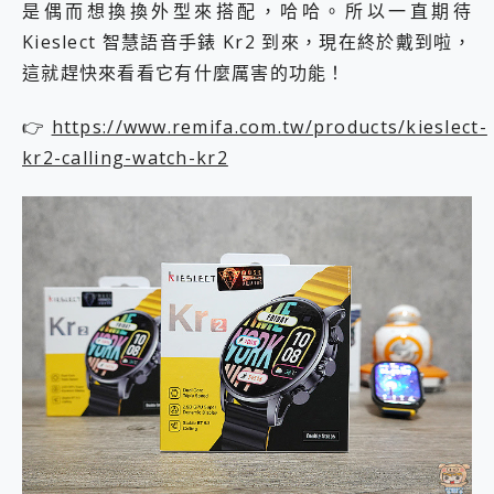
是偶而想換換外型來搭配，哈哈。所以一直期待
2億 APO蔡司長焦神機降臨~ vivo X200 Pro、vivo X200 就是這麼好拍
Kieslect 智慧語音手錶 Kr2 到來，現在終於戴到啦，
EaseUS Vocal Remover 免費線上去聲器一鍵去除人聲 人聲 音樂分離 2024 消除人聲推薦
3 個超值 MHN 飛人工具分享~~ iToolab AnyGo 魔物獵人 Now飛人 ios教學 不出門也可以到處走
這就趕快來看看它有什麼厲害的功能！
Locawhere AnyTo 寶可夢飛人 AnyTo 不出門也可以飛遍全世界
小體積 40000mAh 超大容量 一次充5個設備 充好充滿 CUKTECH 酷態科 300W 微型充電站 開箱 評測
👉
https://www.remifa.com.tw/products/kieslect-
97.3% 恢復率，資料救援就是這麼簡單 EaseUS Data Recovery Wizard Free 18.0.0 業界最好的資料救援軟體
kr2-calling-watch-kr2
磁碟系統大風吹 有了 磁碟管理程式 EaseUS Partition Master 就是這麼簡單
全新 SONY Xperia 1 VI 開箱! 相機實測! 長焦覆蓋更遠更清晰、2日長續航、頂尖影音娛樂效能~
Xiaomi 14 Ultra 開箱 評測~ 有深度的 Leica 影像旗艦手機! 加碼小旗艦 Xiaomi 14 開箱 評測
vivo TWS 3e 真無線藍牙耳機智慧降噪升級、音質明亮溫潤，並支援雙設備連接~
MSI Claw 掌機專屬配件包 來囉 完美保護 MSI Claw A1M-026TW 電競掌機
人像旗艦 vivo V30 系列 開箱 評測! 首搭蔡司光學鏡頭、攝影棚級柔光環、拍攝功能最好玩的美拍神機 vivo V30 Pro
多個願望一次滿足 超強散熱 微星 MSI Claw A1M-026TW 電競掌機 開箱 評測
一吸完美對位 擁有超強吸力與超好用的隱磁支架 O-ONE MAG 最會吸的行動電源 開箱 評測
Motorola edge 70 pro 及 moto g37 power上市，登錄在送飛利浦氣炸鍋
近八千元的 Soundcore Liberty 5 Pro Max，有螢幕的耳機會是智商稅嗎?
ASUS Pad 全面應援 Me Time，加碼愛奇藝黃金雙周卡體驗，專案價最低 NT$0 起
榮耀 HONOR 600 Pro x MOLLY Limited Edition 限量版開賣，攜手味全龍進駐大巨蛋萬人盛典