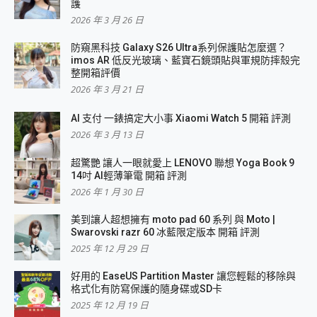
護
2026 年 3 月 26 日
防窺黑科技 Galaxy S26 Ultra系列保護貼怎麼選？
imos AR 低反光玻璃、藍寶石鏡頭貼與軍規防摔殼完
整開箱評價
2026 年 3 月 21 日
AI 支付 一錶搞定大小事 Xiaomi Watch 5 開箱 評測
2026 年 3 月 13 日
超驚艷 讓人一眼就愛上 LENOVO 聯想 Yoga Book 9
14吋 AI輕薄筆電 開箱 評測
2026 年 1 月 30 日
美到讓人超想擁有 moto pad 60 系列 與 Moto |
Swarovski razr 60 冰藍限定版本 開箱 評測
2025 年 12 月 29 日
好用的 EaseUS Partition Master 讓您輕鬆的移除與
格式化有防寫保護的隨身碟或SD卡
2025 年 12 月 19 日