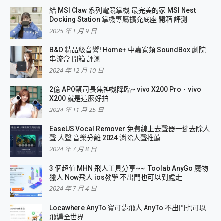
給 MSI Claw 系列電競掌機 最完美的家 MSI Nest
Docking Station 掌機專屬擴充底座 開箱 評測
2025 年 1 月 9 日
B&O 精品級音響! Home+ 中嘉寬頻 SoundBox 劇院
串流盒 開箱 評測
2024 年 12 月 10 日
2億 APO蔡司長焦神機降臨~ vivo X200 Pro、vivo
X200 就是這麼好拍
2024 年 11 月 25 日
EaseUS Vocal Remover 免費線上去聲器一鍵去除人
聲 人聲 音樂分離 2024 消除人聲推薦
2024 年 7 月 8 日
3 個超值 MHN 飛人工具分享~~ iToolab AnyGo 魔物
獵人 Now飛人 ios教學 不出門也可以到處走
2024 年 7 月 4 日
Locawhere AnyTo 寶可夢飛人 AnyTo 不出門也可以
飛遍全世界