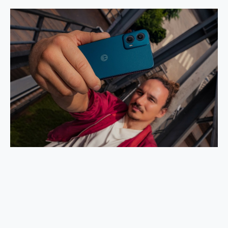
2億 APO蔡司長焦神機降臨~ vivo X200 Pro、vivo X200 就是這麼好拍
EaseUS Vocal Remover 免費線上去聲器一鍵去除人聲 人聲 音樂分離 2024 消除人聲推薦
3 個超值 MHN 飛人工具分享~~ iToolab AnyGo 魔物獵人 Now飛人 ios教學 不出門也可以到處走
Locawhere AnyTo 寶可夢飛人 AnyTo 不出門也可以飛遍全世界
小體積 40000mAh 超大容量 一次充5個設備 充好充滿 CUKTECH 酷態科 300W 微型充電站 開箱 評測
97.3% 恢復率，資料救援就是這麼簡單 EaseUS Data Recovery Wizard Free 18.0.0 業界最好的資料救援軟體
磁碟系統大風吹 有了 磁碟管理程式 EaseUS Partition Master 就是這麼簡單
全新 SONY Xperia 1 VI 開箱! 相機實測! 長焦覆蓋更遠更清晰、2日長續航、頂尖影音娛樂效能~
Xiaomi 14 Ultra 開箱 評測~ 有深度的 Leica 影像旗艦手機! 加碼小旗艦 Xiaomi 14 開箱 評測
vivo TWS 3e 真無線藍牙耳機智慧降噪升級、音質明亮溫潤，並支援雙設備連接~
MSI Claw 掌機專屬配件包 來囉 完美保護 MSI Claw A1M-026TW 電競掌機
人像旗艦 vivo V30 系列 開箱 評測! 首搭蔡司光學鏡頭、攝影棚級柔光環、拍攝功能最好玩的美拍神機 vivo V30 Pro
多個願望一次滿足 超強散熱 微星 MSI Claw A1M-026TW 電競掌機 開箱 評測
一吸完美對位 擁有超強吸力與超好用的隱磁支架 O-ONE MAG 最會吸的行動電源 開箱 評測
OPPO 哈蘇 300mm 專業增距鏡實測：Find X9 Ultra 光學長焦隨手拍，紀錄生活就是這麼簡單
Motorola edge 70 pro 及 moto g37 power上市，登錄在送飛利浦氣炸鍋
近八千元的 Soundcore Liberty 5 Pro Max，有螢幕的耳機會是智商稅嗎?
ASUS Pad 全面應援 Me Time，加碼愛奇藝黃金雙周卡體驗，專案價最低 NT$0 起