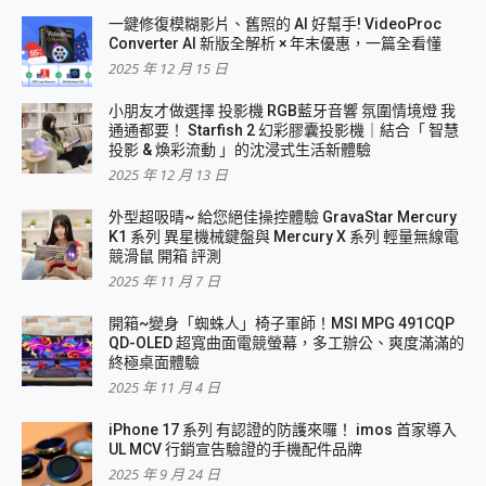
一鍵修復模糊影片、舊照的 AI 好幫手! VideoProc
Converter AI 新版全解析 × 年末優惠，一篇全看懂
2025 年 12 月 15 日
小朋友才做選擇 投影機 RGB藍牙音響 氛圍情境燈 我
通通都要！ Starfish 2 幻彩膠囊投影機｜結合「 智慧
投影 & 煥彩流動 」的沈浸式生活新體驗
2025 年 12 月 13 日
外型超吸晴~ 給您絕佳操控體驗 GravaStar Mercury
K1 系列 異星機械鍵盤與 Mercury X 系列 輕量無線電
競滑鼠 開箱 評測
2025 年 11 月 7 日
開箱~變身「蜘蛛人」椅子軍師！MSI MPG 491CQP
QD-OLED 超寬曲面電競螢幕，多工辦公、爽度滿滿的
終極桌面體驗
2025 年 11 月 4 日
iPhone 17 系列 有認證的防護來囉！ imos 首家導入
UL MCV 行銷宣告驗證的手機配件品牌
2025 年 9 月 24 日