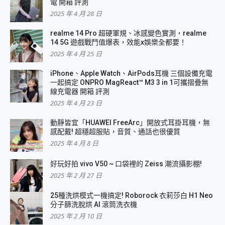
電 開箱 評測
2025 年 4 月 28 日
realme 14 Pro 超硬軍規、冰感變色實測，realme
14 5G 遊戲戰鬥值爆表，效能x娛樂全都要！
2025 年 4 月 25 日
iPhone、Apple Watch、AirPods耳機 三個設備充電
一起搞定 ONPRO MagReact™ M3 3 in 1可攜摺疊無
線充電器 開箱 評測
2025 年 4 月 23 日
動靜皆宜「HUAWEI FreeArc」開放式耳掛耳機，無
感配戴! 超穩超服貼，音質、通話也很優質
2025 年 4 月 8 日
好玩好拍 vivo V50 ~ 口袋裡的 Zeiss 潮流攝影棚!
2025 年 2 月 27 日
25種洗烘模式一機搞定! Roborock 衣莉莎白 H1 Neo
分子篩洗脫烘 AI 滾筒洗衣機
2025 年 2 月 10 日