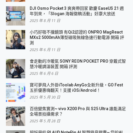
DJI Osmo Pocket 3 爽爽帶回家 歡慶 EaseUS 21 週
年到來，「Slogan 海報徵稿活動」好康大放送
2025 年 8 月 11 日
小巧好吸不擋鏡頭 有Qi2認證的 ONPRO MagReact
MXs2 5000mAh薄型磁吸無線急速行動電源 開箱 評
測
2025 年 6 月 11 日
會走動的冷暖氣 SONY REON POCKET PRO 穿戴式智
慧冷暖調溫裝置 開箱 評測
2025 年 6 月 6 日
寶可夢飛人外掛iToolab AnyGo全新升級，GO Fest
五折優惠嗨翻天！支援 iOS/Android！
2025 年 5 月 30 日
百倍變焦實測~ vivo X200 Pro 與 S25 Ultra 誰能滿足
全場景拍攝需求？
2025 年 5 月 28 日
超好用的 PLAUD NotePin AI 智慧錄音膠囊~ 您的AI