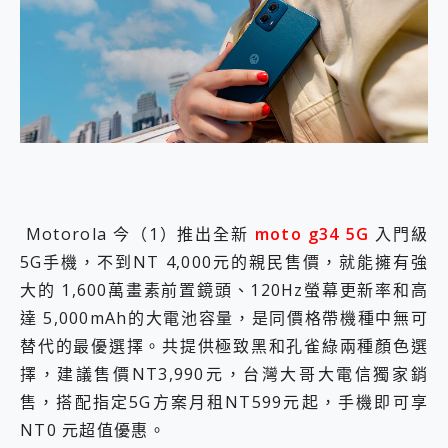
外型超吸晴~ 給您絕佳操控體驗 GravaStar Mercury K1 系列 異星機械鍵盤與 Mercury X 系列 輕量無線電競滑鼠 開箱 評測
開箱~變身「蜘蛛人」椅子軍師！MSI MPG 491CQP QD-OLED 超寬曲面電競螢幕，多工辦公、爽度滿滿的終極桌面體驗
iPhone 17 系列 有認證的防護來囉！ imos 首家導入 UL MCV 行銷宣告驗證的手機配件品牌
DJI Osmo Pocket 3 爽爽帶回家 歡慶 EaseUS 21 週年到來，「Slogan 海報徵稿活動」好康大放送
小巧好吸不擋鏡頭 有Qi2認證的 ONPRO MagReact MXs2 5000mAh薄型磁吸無線急速行動電源 開箱 評測
會走動的冷暖氣 SONY REON POCKET PRO 穿戴式智慧冷暖調溫裝置 開箱 評測
寶可夢飛人外掛iToolab AnyGo全新升級，GO Fest 五折優惠嗨翻天！支援 iOS/Android！
百倍變焦實測~ vivo X200 Pro 與 S25 Ultra 誰能滿足全場景拍攝需求？
超好用的 PLAUD NotePin AI 智慧錄音膠囊~ 您的AI 秘書已上線 每月免費送你 300分鐘轉寫
COMPUTEX 2025 來囉！AGI亞奇雷 AI・Gaming・創作儲存方案登場，趕快來AGI亞奇雷挑戰任務抽 PS5！
自帶線的 有線無線都能充 ONPRO MagReact M5 10000mAh 5合1 磁吸無線急速行動電源 開箱 評測
Motorola 今（1）推出全新
moto g34 5G
入門級
飛利浦 JS7310 ⚡【電急便｜行動儲能救車電源】 可靠的旅行夥伴！帶給您優異的安全性與強大供電效能
5G手機，不到NT 4,000元的親民售價，就能擁有強
是螢幕也是電視! 一機超多用途「MSI微星 Modern MD272UPSW 27型」 4K IPS 輕薄商用智慧聯網螢幕 開箱 評測
大的 1,600萬畫素前置鏡頭、120Hz螢幕更新率和高
您的專屬AI 助手 Yoga Slim 7 Aura Edition 觸控AI筆電 開箱 評測
realme 14 Pro 超硬軍規、冰感變色實測，realme 14 5G 遊戲戰鬥值爆表，效能x娛樂全都要！
達 5,000mAh的大電池容量，是同價格帶機種中無可
iPhone、Apple Watch、AirPods耳機 三個設備充電一起搞定 ONPRO MagReact™ M3 3 in 1可攜摺疊無線充電器 開箱 評測
替代的最優選擇。共提供極致黑和孔雀綠兩種顏色選
動靜皆宜「HUAWEI FreeArc」開放式耳掛耳機，無感配戴! 超穩超服貼，音質、通話也很優質
擇，建議售價NT3,990元，台灣大哥大電信獨家銷
好玩好拍 vivo V50 ~ 口袋裡的 Zeiss 潮流攝影棚!
25種洗烘模式一機搞定! Roborock 衣莉莎白 H1 Neo分子篩洗脫烘 AI 滾筒洗衣機
售，搭配指定5G方案月租NT599元起，手機即可享
給 MSI Claw 系列電競掌機 最完美的家 MSI Nest Docking Station 掌機專屬擴充底座 開箱 評測
NT0 元超值優惠。
B&O 精品級音響! Home+ 中嘉寬頻 SoundBox 劇院串流盒 開箱 評測