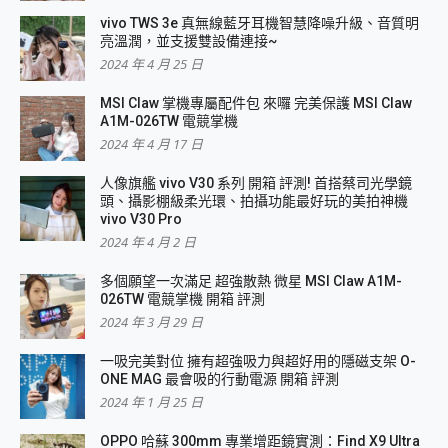
vivo TWS 3e 真無線藍牙耳機智慧降噪升級、音質明
亮溫潤，並支援雙設備連接~
2024 年 4 月 25 日
MSI Claw 掌機專屬配件包 來囉 完美保護 MSI Claw
A1M-026TW 電競掌機
2024 年 4 月 17 日
人像旗艦 vivo V30 系列 開箱 評測! 首搭蔡司光學鏡
頭、攝影棚級柔光環、拍攝功能最好玩的美拍神機
vivo V30 Pro
2024 年 4 月 2 日
多個願望一次滿足 超強散熱 微星 MSI Claw A1M-
026TW 電競掌機 開箱 評測
2024 年 3 月 29 日
一吸完美對位 擁有超強吸力與超好用的隱磁支架 O-
ONE MAG 最會吸的行動電源 開箱 評測
2024 年 1 月 25 日
OPPO 哈蘇 300mm 專業增距鏡實測：Find X9 Ultra