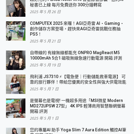
秘書已上線 每月免費送你 300分鐘轉寫
2025 年 5 月 26 日
COMPUTEX 2025 來囉！AGI亞奇雷 AI・Gaming・
創作儲存方案登場，趕快來AGI亞奇雷挑戰任務抽
PS5！
2025 年 5 月 21 日
自帶線的 有線無線都能充 ONPRO MagReact M5
10000mAh 5合1 磁吸無線急速行動電源 開箱 評測
2025 年 5 月 19 日
飛利浦 JS7310 ⚡【電急便｜行動儲能救車電源】 可
靠的旅行夥伴！帶給您優異的安全性與強大供電效能
2025 年 5 月 7 日
是螢幕也是電視! 一機超多用途「MSI微星 Modern
MD272UPSW 27型」 4K IPS 輕薄商用智慧聯網螢幕
開箱 評測
2025 年 5 月 1 日
您的專屬AI 助手 Yoga Slim 7 Aura Edition 觸控AI筆