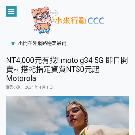
Skip
to
content
出門在外網路穩定最實在 「台灣大哥大」榮獲 4G/5G 在線率全球 NO.3 全台第一與全台六冠王實測心得，走到哪順到哪！
「AUSNAT R1 錄音卡」開箱評測~ 終結會議紀錄地獄，自動生成摘要報告，200+語言翻譯，旅遊最強搭檔。
CP 值天花板~ Bongcom BS5 足球君開箱~ 短焦投影機 3千元就能擁有！ 折扣碼在這～
NT4,000元有找! moto g34 5G 即日開
專為 PC上的 XBOX和掌機設計的 FireCuda X1070 SSD 固態硬碟開箱 評測
賣~ 搭配指定資費NT$0元起
台灣製攝影機在這裡，100%全無線設計 SpotCam Solo Eco 太陽能防水雲端攝影機 SpotCam Solo 3 2.5K高畫質戶外攝影機 開箱 評測
電力超超超持久 MSI 微星 Prestige 14 AI+ D3MG-031TW 14吋 開箱評價，AI輕薄商務筆電 Copilot+ PC
Motorola
超懂拍、耐用 AI 街拍機~ realme 16 Pro 開箱評價~ 2 億畫素 LumaColor 影像、持久續航與 IP69K 高防護
麥兜小米
2024 年 4 月 1 日
防窺黑科技 Galaxy S26 Ultra系列保護貼怎麼選？imos AR 低反光玻璃、藍寶石鏡頭貼與軍規防摔殼完整開箱評價
AI 支付 一錶搞定大小事 Xiaomi Watch 5 開箱 評測
超驚艷 讓人一眼就愛上 LENOVO 聯想 Yoga Book 9 14吋 AI輕薄筆電 開箱 評測
美到讓人超想擁有 moto pad 60 系列 與 Moto | Swarovski razr 60 冰藍限定版本 開箱 評測
好用的 EaseUS Partition Master 讓您輕鬆的移除與格式化有防寫保護的隨身碟或SD卡
一鍵修復模糊影片、舊照的 AI 好幫手! VideoProc Converter AI 新版全解析 × 年末優惠，一篇全看懂
小朋友才做選擇 投影機 RGB藍牙音響 氛圍情境燈 我通通都要！ Starfish 2 幻彩膠囊投影機｜結合「 智慧投影 & 煥彩流動 」的沈浸式生活新體驗