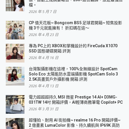
檔。
2026 年 5 月 7 日
CP 值天花板~ Bongcom BS5 足球君開箱~ 短焦投影
機 3千元就能擁有！ 折扣碼在這～
2026 年 4 月 23 日
專為 PC上的 XBOX和掌機設計的 FireCuda X1070
SSD 固態硬碟開箱 評測
2026 年 4 月 16 日
台灣製攝影機在這裡，100%全無線設計 SpotCam
Solo Eco 太陽能防水雲端攝影機 SpotCam Solo 3
2.5K高畫質戶外攝影機 開箱 評測
2026 年 4 月 13 日
電力超超超持久 MSI 微星 Prestige 14 AI+ D3MG-
031TW 14吋 開箱評價，AI輕薄商務筆電 Copilot+ PC
2026 年 3 月 31 日
超懂拍、耐用 AI 街拍機~ realme 16 Pro 開箱評價~
2 億畫素 LumaColor 影像、持久續航與 IP69K 高防