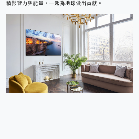
積影響力與能量，一起為地球做出貢獻。
2億 APO蔡司長焦神機降臨~ vivo X200 Pro、vivo X200 就是這麼好拍
EaseUS Vocal Remover 免費線上去聲器一鍵去除人聲 人聲 音樂分離 2024 消除人聲推薦
3 個超值 MHN 飛人工具分享~~ iToolab AnyGo 魔物獵人 Now飛人 ios教學 不出門也可以到處走
Locawhere AnyTo 寶可夢飛人 AnyTo 不出門也可以飛遍全世界
小體積 40000mAh 超大容量 一次充5個設備 充好充滿 CUKTECH 酷態科 300W 微型充電站 開箱 評測
97.3% 恢復率，資料救援就是這麼簡單 EaseUS Data Recovery Wizard Free 18.0.0 業界最好的資料救援軟體
磁碟系統大風吹 有了 磁碟管理程式 EaseUS Partition Master 就是這麼簡單
全新 SONY Xperia 1 VI 開箱! 相機實測! 長焦覆蓋更遠更清晰、2日長續航、頂尖影音娛樂效能~
Xiaomi 14 Ultra 開箱 評測~ 有深度的 Leica 影像旗艦手機! 加碼小旗艦 Xiaomi 14 開箱 評測
vivo TWS 3e 真無線藍牙耳機智慧降噪升級、音質明亮溫潤，並支援雙設備連接~
MSI Claw 掌機專屬配件包 來囉 完美保護 MSI Claw A1M-026TW 電競掌機
人像旗艦 vivo V30 系列 開箱 評測! 首搭蔡司光學鏡頭、攝影棚級柔光環、拍攝功能最好玩的美拍神機 vivo V30 Pro
多個願望一次滿足 超強散熱 微星 MSI Claw A1M-026TW 電競掌機 開箱 評測
一吸完美對位 擁有超強吸力與超好用的隱磁支架 O-ONE MAG 最會吸的行動電源 開箱 評測
業界首例百人盲測揭密，Shark EVOPOWER SYSTEM NEO+ 實測，如何精準解決居家清潔三大痛點？
OPPO 哈蘇 300mm 專業增距鏡實測：Find X9 Ultra 光學長焦隨手拍，紀錄生活就是這麼簡單
Motorola edge 70 pro 及 moto g37 power上市，登錄在送飛利浦氣炸鍋
近八千元的 Soundcore Liberty 5 Pro Max，有螢幕的耳機會是智商稅嗎?