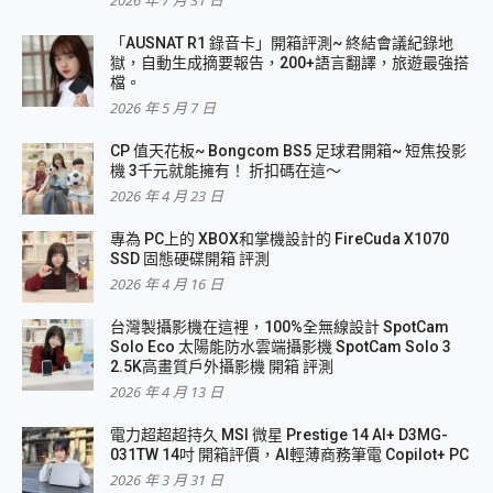
2026 年 7 月 31 日
「AUSNAT R1 錄音卡」開箱評測~ 終結會議紀錄地
獄，自動生成摘要報告，200+語言翻譯，旅遊最強搭
檔。
2026 年 5 月 7 日
CP 值天花板~ Bongcom BS5 足球君開箱~ 短焦投影
機 3千元就能擁有！ 折扣碼在這～
2026 年 4 月 23 日
專為 PC上的 XBOX和掌機設計的 FireCuda X1070
SSD 固態硬碟開箱 評測
2026 年 4 月 16 日
台灣製攝影機在這裡，100%全無線設計 SpotCam
Solo Eco 太陽能防水雲端攝影機 SpotCam Solo 3
2.5K高畫質戶外攝影機 開箱 評測
2026 年 4 月 13 日
電力超超超持久 MSI 微星 Prestige 14 AI+ D3MG-
031TW 14吋 開箱評價，AI輕薄商務筆電 Copilot+ PC
2026 年 3 月 31 日