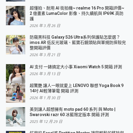
超懂拍、耐用 AI 街拍機~ realme 16 Pro 開箱評價~
2 億畫素 LumaColor 影像、持久續航與 IP69K 高防
護
2026 年 3 月 26 日
防窺黑科技 Galaxy S26 Ultra系列保護貼怎麼選？
imos AR 低反光玻璃、藍寶石鏡頭貼與軍規防摔殼完
整開箱評價
2026 年 3 月 21 日
AI 支付 一錶搞定大小事 Xiaomi Watch 5 開箱 評測
2026 年 3 月 13 日
超驚艷 讓人一眼就愛上 LENOVO 聯想 Yoga Book 9
14吋 AI輕薄筆電 開箱 評測
2026 年 1 月 30 日
美到讓人超想擁有 moto pad 60 系列 與 Moto |
Swarovski razr 60 冰藍限定版本 開箱 評測
2025 年 12 月 29 日