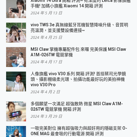
Xiaomi 14 Ultra 開箱 評測~ 有深度的 Leica 影像旗艦
手機! 加碼小旗艦 Xiaomi 14 開箱 評測
2024 年 5 月 13 日
vivo TWS 3e 真無線藍牙耳機智慧降噪升級、音質明
亮溫潤，並支援雙設備連接~
2024 年 4 月 25 日
MSI Claw 掌機專屬配件包 來囉 完美保護 MSI Claw
A1M-026TW 電競掌機
2024 年 4 月 17 日
人像旗艦 vivo V30 系列 開箱 評測! 首搭蔡司光學鏡
頭、攝影棚級柔光環、拍攝功能最好玩的美拍神機
vivo V30 Pro
2024 年 4 月 2 日
多個願望一次滿足 超強散熱 微星 MSI Claw A1M-
026TW 電競掌機 開箱 評測
2024 年 3 月 29 日
一吸完美對位 擁有超強吸力與超好用的隱磁支架 O-
ONE MAG 最會吸的行動電源 開箱 評測