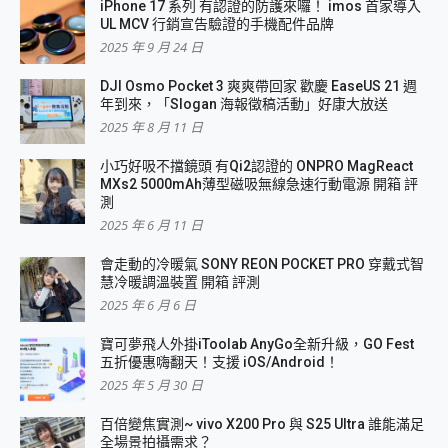
iPhone 17 系列 有認證的防護來囉！ imos 首家導入
UL MCV 行銷宣告驗證的手機配件品牌
2025 年 9 月 24 日
DJI Osmo Pocket 3 爽爽帶回家 歡慶 EaseUS 21 週
年到來，「Slogan 海報徵稿活動」好康大放送
2025 年 8 月 11 日
小巧好吸不擋鏡頭 有Qi2認證的 ONPRO MagReact
MXs2 5000mAh薄型磁吸無線急速行動電源 開箱 評
測
2025 年 6 月 11 日
會走動的冷暖氣 SONY REON POCKET PRO 穿戴式智
慧冷暖調溫裝置 開箱 評測
2025 年 6 月 6 日
寶可夢飛人外掛iToolab AnyGo全新升級，GO Fest
五折優惠嗨翻天！支援 iOS/Android！
2025 年 5 月 30 日
百倍變焦實測~ vivo X200 Pro 與 S25 Ultra 誰能滿足
全場景拍攝需求？