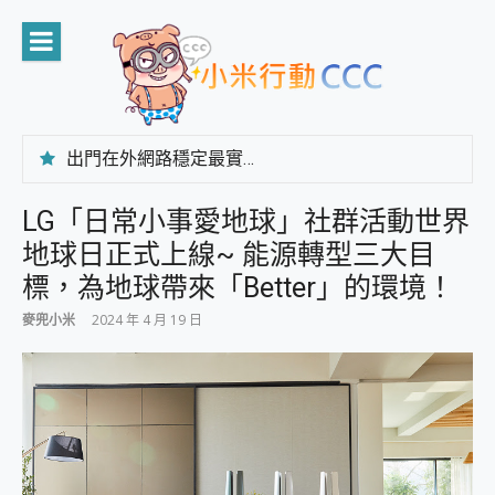
Skip
to
content
出門在外網路穩定最實在 「台灣大哥大」榮獲 4G/5G 在線率全球 NO.3 全台第一與全台六冠王實測心得，走到哪順到哪！
「AUSNAT R1 錄音卡」開箱評測~ 終結會議紀錄地獄，自動生成摘要報告，200+語言翻譯，旅遊最強搭檔。
CP 值天花板~ Bongcom BS5 足球君開箱~ 短焦投影機 3千元就能擁有！ 折扣碼在這～
LG「日常小事愛地球」社群活動世界
專為 PC上的 XBOX和掌機設計的 FireCuda X1070 SSD 固態硬碟開箱 評測
地球日正式上線~ 能源轉型三大目
台灣製攝影機在這裡，100%全無線設計 SpotCam Solo Eco 太陽能防水雲端攝影機 SpotCam Solo 3 2.5K高畫質戶外攝影機 開箱 評測
電力超超超持久 MSI 微星 Prestige 14 AI+ D3MG-031TW 14吋 開箱評價，AI輕薄商務筆電 Copilot+ PC
標，為地球帶來「Better」的環境！
超懂拍、耐用 AI 街拍機~ realme 16 Pro 開箱評價~ 2 億畫素 LumaColor 影像、持久續航與 IP69K 高防護
麥兜小米
2024 年 4 月 19 日
防窺黑科技 Galaxy S26 Ultra系列保護貼怎麼選？imos AR 低反光玻璃、藍寶石鏡頭貼與軍規防摔殼完整開箱評價
AI 支付 一錶搞定大小事 Xiaomi Watch 5 開箱 評測
超驚艷 讓人一眼就愛上 LENOVO 聯想 Yoga Book 9 14吋 AI輕薄筆電 開箱 評測
美到讓人超想擁有 moto pad 60 系列 與 Moto | Swarovski razr 60 冰藍限定版本 開箱 評測
好用的 EaseUS Partition Master 讓您輕鬆的移除與格式化有防寫保護的隨身碟或SD卡
一鍵修復模糊影片、舊照的 AI 好幫手! VideoProc Converter AI 新版全解析 × 年末優惠，一篇全看懂
小朋友才做選擇 投影機 RGB藍牙音響 氛圍情境燈 我通通都要！ Starfish 2 幻彩膠囊投影機｜結合「 智慧投影 & 煥彩流動 」的沈浸式生活新體驗