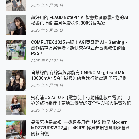
2025 年 5 月 28 日
超好用的 PLAUD NotePin AI 智慧錄音膠囊~ 您的AI
秘書已上線 每月免費送你 300分鐘轉寫
2025 年 5 月 26 日
COMPUTEX 2025 來囉！AGI亞奇雷 AI・Gaming・
創作儲存方案登場，趕快來AGI亞奇雷挑戰任務抽
PS5！
2025 年 5 月 21 日
自帶線的 有線無線都能充 ONPRO MagReact M5
10000mAh 5合1 磁吸無線急速行動電源 開箱 評測
2025 年 5 月 19 日
飛利浦 JS7310 ⚡【電急便｜行動儲能救車電源】 可
靠的旅行夥伴！帶給您優異的安全性與強大供電效能
2025 年 5 月 7 日
是螢幕也是電視! 一機超多用途「MSI微星 Modern
MD272UPSW 27型」 4K IPS 輕薄商用智慧聯網螢幕
開箱 評測