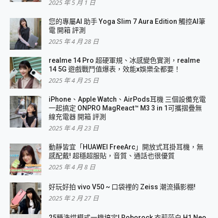
2025 年 5 月 1 日
您的專屬AI 助手 Yoga Slim 7 Aura Edition 觸控AI筆
電 開箱 評測
2025 年 4 月 28 日
realme 14 Pro 超硬軍規、冰感變色實測，realme
14 5G 遊戲戰鬥值爆表，效能x娛樂全都要！
2025 年 4 月 25 日
iPhone、Apple Watch、AirPods耳機 三個設備充電
一起搞定 ONPRO MagReact™ M3 3 in 1可攜摺疊無
線充電器 開箱 評測
2025 年 4 月 23 日
動靜皆宜「HUAWEI FreeArc」開放式耳掛耳機，無
感配戴! 超穩超服貼，音質、通話也很優質
2025 年 4 月 8 日
好玩好拍 vivo V50 ~ 口袋裡的 Zeiss 潮流攝影棚!
2025 年 2 月 27 日
25種洗烘模式一機搞定! Roborock 衣莉莎白 H1 Neo