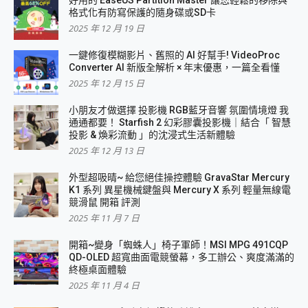
好用的 EaseUS Partition Master 讓您輕鬆的移除與
格式化有防寫保護的隨身碟或SD卡
2025 年 12 月 19 日
一鍵修復模糊影片、舊照的 AI 好幫手! VideoProc
Converter AI 新版全解析 × 年末優惠，一篇全看懂
2025 年 12 月 15 日
小朋友才做選擇 投影機 RGB藍牙音響 氛圍情境燈 我
通通都要！ Starfish 2 幻彩膠囊投影機｜結合「 智慧
投影 & 煥彩流動 」的沈浸式生活新體驗
2025 年 12 月 13 日
外型超吸晴~ 給您絕佳操控體驗 GravaStar Mercury
K1 系列 異星機械鍵盤與 Mercury X 系列 輕量無線電
競滑鼠 開箱 評測
2025 年 11 月 7 日
開箱~變身「蜘蛛人」椅子軍師！MSI MPG 491CQP
QD-OLED 超寬曲面電競螢幕，多工辦公、爽度滿滿的
終極桌面體驗
2025 年 11 月 4 日