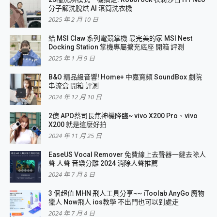
分子篩洗脫烘 AI 滾筒洗衣機
2025 年 2 月 10 日
給 MSI Claw 系列電競掌機 最完美的家 MSI Nest
Docking Station 掌機專屬擴充底座 開箱 評測
2025 年 1 月 9 日
B&O 精品級音響! Home+ 中嘉寬頻 SoundBox 劇院
串流盒 開箱 評測
2024 年 12 月 10 日
2億 APO蔡司長焦神機降臨~ vivo X200 Pro、vivo
X200 就是這麼好拍
2024 年 11 月 25 日
EaseUS Vocal Remover 免費線上去聲器一鍵去除人
聲 人聲 音樂分離 2024 消除人聲推薦
2024 年 7 月 8 日
3 個超值 MHN 飛人工具分享~~ iToolab AnyGo 魔物
獵人 Now飛人 ios教學 不出門也可以到處走
2024 年 7 月 4 日