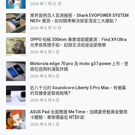
2024 年 1 月 25 日
業界首例百人盲測揭密，Shark EVOPOWER SYSTEM
NEO+ 實測，如何精準解決居家清潔三大痛點？
2026 年 8 月 10 日
OPPO 哈蘇 300mm 專業增距鏡實測：Find X9 Ultra
光學長焦隨手拍，紀錄生活就是這麼簡單
2026 年 8 月 7 日
Motorola edge 70 pro 及 moto g37 power上市，登
錄在送飛利浦氣炸鍋
2026 年 8 月 6 日
近八千元的 Soundcore Liberty 5 Pro Max，有螢幕
的耳機會是智商稅嗎?
2026 年 8 月 4 日
ASUS Pad 全面應援 Me Time，加碼愛奇藝黃金雙周
卡體驗，專案價最低 NT$0 起
2026 年 8 月 3 日