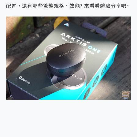
2億 APO蔡司長焦神機降臨~ vivo X200 Pro、vivo X200 就是這麼好拍
配置，還有哪些驚艷規格、效能? 來看看體驗分享吧~
EaseUS Vocal Remover 免費線上去聲器一鍵去除人聲 人聲 音樂分離 2024 消除人聲推薦
3 個超值 MHN 飛人工具分享~~ iToolab AnyGo 魔物獵人 Now飛人 ios教學 不出門也可以到處走
Locawhere AnyTo 寶可夢飛人 AnyTo 不出門也可以飛遍全世界
小體積 40000mAh 超大容量 一次充5個設備 充好充滿 CUKTECH 酷態科 300W 微型充電站 開箱 評測
97.3% 恢復率，資料救援就是這麼簡單 EaseUS Data Recovery Wizard Free 18.0.0 業界最好的資料救援軟體
磁碟系統大風吹 有了 磁碟管理程式 EaseUS Partition Master 就是這麼簡單
全新 SONY Xperia 1 VI 開箱! 相機實測! 長焦覆蓋更遠更清晰、2日長續航、頂尖影音娛樂效能~
Xiaomi 14 Ultra 開箱 評測~ 有深度的 Leica 影像旗艦手機! 加碼小旗艦 Xiaomi 14 開箱 評測
vivo TWS 3e 真無線藍牙耳機智慧降噪升級、音質明亮溫潤，並支援雙設備連接~
MSI Claw 掌機專屬配件包 來囉 完美保護 MSI Claw A1M-026TW 電競掌機
人像旗艦 vivo V30 系列 開箱 評測! 首搭蔡司光學鏡頭、攝影棚級柔光環、拍攝功能最好玩的美拍神機 vivo V30 Pro
多個願望一次滿足 超強散熱 微星 MSI Claw A1M-026TW 電競掌機 開箱 評測
一吸完美對位 擁有超強吸力與超好用的隱磁支架 O-ONE MAG 最會吸的行動電源 開箱 評測
OPPO 哈蘇 300mm 專業增距鏡實測：Find X9 Ultra 光學長焦隨手拍，紀錄生活就是這麼簡單
Motorola edge 70 pro 及 moto g37 power上市，登錄在送飛利浦氣炸鍋
近八千元的 Soundcore Liberty 5 Pro Max，有螢幕的耳機會是智商稅嗎?
ASUS Pad 全面應援 Me Time，加碼愛奇藝黃金雙周卡體驗，專案價最低 NT$0 起