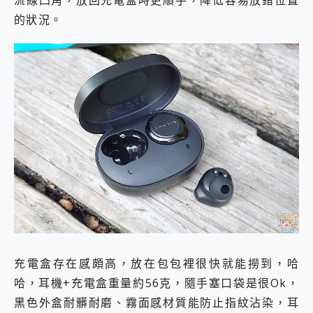
的狀況。
充電盒存在感頗高，放在包包裡很快就能撈到，哈
哈，耳機+充電盒重量約56克，隨手塞口袋是很Ok，
黑色外盒耐髒耐磨、霧面感材質能防止指紋沾染，耳