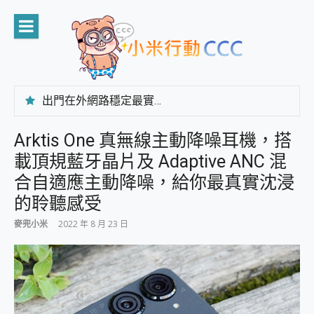
Skip
to
content
出門在外網路穩定最實在 「台灣大哥大」榮獲 4G/5G 在線率全球 NO.3 全台第一與全台六冠王實測心得，走到哪順到哪！
「AUSNAT R1 錄音卡」開箱評測~ 終結會議紀錄地獄，自動生成摘要報告，200+語言翻譯，旅遊最強搭檔。
CP 值天花板~ Bongcom BS5 足球君開箱~ 短焦投影機 3千元就能擁有！ 折扣碼在這～
Arktis One 真無線主動降噪耳機，搭
專為 PC上的 XBOX和掌機設計的 FireCuda X1070 SSD 固態硬碟開箱 評測
載頂規藍牙晶片及 Adaptive ANC 混
台灣製攝影機在這裡，100%全無線設計 SpotCam Solo Eco 太陽能防水雲端攝影機 SpotCam Solo 3 2.5K高畫質戶外攝影機 開箱 評測
電力超超超持久 MSI 微星 Prestige 14 AI+ D3MG-031TW 14吋 開箱評價，AI輕薄商務筆電 Copilot+ PC
合自適應主動降噪，給你最真實沈浸
超懂拍、耐用 AI 街拍機~ realme 16 Pro 開箱評價~ 2 億畫素 LumaColor 影像、持久續航與 IP69K 高防護
的聆聽感受
防窺黑科技 Galaxy S26 Ultra系列保護貼怎麼選？imos AR 低反光玻璃、藍寶石鏡頭貼與軍規防摔殼完整開箱評價
AI 支付 一錶搞定大小事 Xiaomi Watch 5 開箱 評測
麥兜小米
2022 年 8 月 23 日
超驚艷 讓人一眼就愛上 LENOVO 聯想 Yoga Book 9 14吋 AI輕薄筆電 開箱 評測
美到讓人超想擁有 moto pad 60 系列 與 Moto | Swarovski razr 60 冰藍限定版本 開箱 評測
好用的 EaseUS Partition Master 讓您輕鬆的移除與格式化有防寫保護的隨身碟或SD卡
一鍵修復模糊影片、舊照的 AI 好幫手! VideoProc Converter AI 新版全解析 × 年末優惠，一篇全看懂
小朋友才做選擇 投影機 RGB藍牙音響 氛圍情境燈 我通通都要！ Starfish 2 幻彩膠囊投影機｜結合「 智慧投影 & 煥彩流動 」的沈浸式生活新體驗