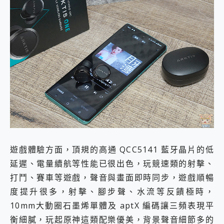
遊戲體驗方面，頂規的高通 QCC5141 藍牙晶片的低
延遲、電量續航等性能已很出色，玩競速類的射擊、
打鬥、賽車等遊戲，聲音與畫面即時同步，遊戲順暢
度提升很多，射擊、腳步聲、水流等反饋極時，
10mm大動圈石墨烯單體及 aptX 編碼讓三頻表現平
衡細膩，玩起原神這類配樂優美，背景聲音細節多的