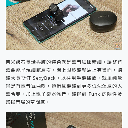
奈米級石墨烯振膜的特色就是聲音細節精細，讓整首
歌曲能呈現細膩層次，閉上眼聆聽就馬上有畫面，聽
聽大賈斯汀 SexyBack，以往用手機播放，就單純覺
得是首電音舞曲呀，透過耳機聽到更多低沈渾厚的人
聲合奏，加上電子樂器混音，聽得到 Funk 的隨性及
悠揚音場的空間感。