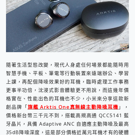
外型超吸晴~ 給您絕佳操控體驗 GravaStar Mercury K1 系列 異星機械鍵盤與 Mercury X 系列 輕量無線電競滑鼠 開箱 評測
開箱~變身「蜘蛛人」椅子軍師！MSI MPG 491CQP QD-OLED 超寬曲面電競螢幕，多工辦公、爽度滿滿的終極桌面體驗
iPhone 17 系列 有認證的防護來囉！ imos 首家導入 UL MCV 行銷宣告驗證的手機配件品牌
DJI Osmo Pocket 3 爽爽帶回家 歡慶 EaseUS 21 週年到來，「Slogan 海報徵稿活動」好康大放送
小巧好吸不擋鏡頭 有Qi2認證的 ONPRO MagReact MXs2 5000mAh薄型磁吸無線急速行動電源 開箱 評測
會走動的冷暖氣 SONY REON POCKET PRO 穿戴式智慧冷暖調溫裝置 開箱 評測
寶可夢飛人外掛iToolab AnyGo全新升級，GO Fest 五折優惠嗨翻天！支援 iOS/Android！
百倍變焦實測~ vivo X200 Pro 與 S25 Ultra 誰能滿足全場景拍攝需求？
超好用的 PLAUD NotePin AI 智慧錄音膠囊~ 您的AI 秘書已上線 每月免費送你 300分鐘轉寫
COMPUTEX 2025 來囉！AGI亞奇雷 AI・Gaming・創作儲存方案登場，趕快來AGI亞奇雷挑戰任務抽 PS5！
隨著生活型態改變，現代人身處任何場景都能隨時用
自帶線的 有線無線都能充 ONPRO MagReact M5 10000mAh 5合1 磁吸無線急速行動電源 開箱 評測
智慧手機、平板、筆電等行動裝置來遠端辦公、學習
飛利浦 JS7310 ⚡【電急便｜行動儲能救車電源】 可靠的旅行夥伴！帶給您優異的安全性與強大供電效能
是螢幕也是電視! 一機超多用途「MSI微星 Modern MD272UPSW 27型」 4K IPS 輕薄商用智慧聯網螢幕 開箱 評測
上課，再配個降噪效果好的耳機，臨時處理工作事務
您的專屬AI 助手 Yoga Slim 7 Aura Edition 觸控AI筆電 開箱 評測
更事半功倍，沈浸式影音體驗更不用說，而這幾年價
realme 14 Pro 超硬軍規、冰感變色實測，realme 14 5G 遊戲戰鬥值爆表，效能x娛樂全都要！
格實在、性能出色的耳機也不少，小米來分享這款新
iPhone、Apple Watch、AirPods耳機 三個設備充電一起搞定 ONPRO MagReact™ M3 3 in 1可攜摺疊無線充電器 開箱 評測
創品牌「
旗艦 Arktis One真無線主動降噪耳機
」，
動靜皆宜「HUAWEI FreeArc」開放式耳掛耳機，無感配戴! 超穩超服貼，音質、通話也很優質
好玩好拍 vivo V50 ~ 口袋裡的 Zeiss 潮流攝影棚!
價格新台幣三千元不到，搭載高規高通 QCC5141 藍
25種洗烘模式一機搞定! Roborock 衣莉莎白 H1 Neo分子篩洗脫烘 AI 滾筒洗衣機
牙晶片，具備 Adaptive ANC 自適應主動降噪及最高
給 MSI Claw 系列電競掌機 最完美的家 MSI Nest Docking Station 掌機專屬擴充底座 開箱 評測
35dB降噪深度，這是部分價格近萬元耳機才有的硬體
B&O 精品級音響! Home+ 中嘉寬頻 SoundBox 劇院串流盒 開箱 評測