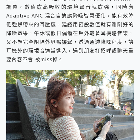
調整，數值愈高吸收的環境聲音就愈強，同時有
Adaptive ANC 混合自適應降噪智慧優化，能有效降
低強躁帶來的耳壓感，建議用預設數值就有剛剛好的
降噪效果，午休或假日偶爾在戶外戴著耳機聽音樂，
又不想完全阻隔外界熙攘聲，透過通透降噪程度，讓
耳機外的環境音適當進入，遇到朋友打招呼或聊天重
要內容不會 被miss掉。