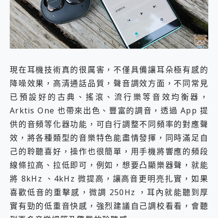
現在耳機技術真的很厲害，不僅具備讓耳朵極有感的
降噪效果，高清通話品質，聲音調效方面，不同常見
已預設好的古典、搖滾、流行樂等音效均衡器，
Arktis One 也帶來出色、豐富的調音，透過 App 提
供的音頻等化器功能，可自行調整不同頻率的對應聲
效，將各種類型的音樂特色能盡情發揮，同時滿足自
己的聆聽喜好，操作也很簡單，用手機將響應的頻段
線條拉高、拉低即可，例如，想要凸顯樂器聲，就能
將 8kHz 、4kHz 微提高，讓高音更明亮扎實，如果
喜歡低音的重擊感，微調 250Hz ，耳內就能聽到厚
實有勁的低重音快感，強烈建議自己調校看看，會聽