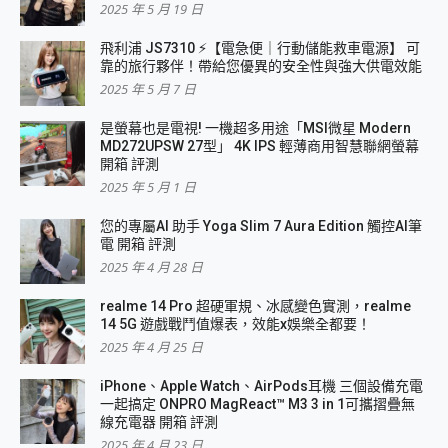
2025 年 5 月 19 日
飛利浦 JS7310 ⚡【電急便｜行動儲能救車電源】 可
靠的旅行夥伴！帶給您優異的安全性與強大供電效能
2025 年 5 月 7 日
是螢幕也是電視! 一機超多用途「MSI微星 Modern
MD272UPSW 27型」 4K IPS 輕薄商用智慧聯網螢幕
開箱 評測
2025 年 5 月 1 日
您的專屬AI 助手 Yoga Slim 7 Aura Edition 觸控AI筆
電 開箱 評測
2025 年 4 月 28 日
realme 14 Pro 超硬軍規、冰感變色實測，realme
14 5G 遊戲戰鬥值爆表，效能x娛樂全都要！
2025 年 4 月 25 日
iPhone、Apple Watch、AirPods耳機 三個設備充電
一起搞定 ONPRO MagReact™ M3 3 in 1可攜摺疊無
線充電器 開箱 評測
2025 年 4 月 23 日