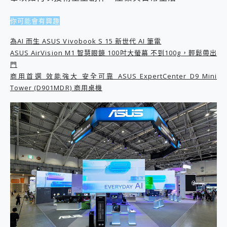
外型超吸晴~ 給您絕佳操控體驗 GravaStar Mercury K1 系列 異星機械鍵盤與 Mercury X 系列 輕量無線電競滑鼠 開箱 評測
開箱~變身「蜘蛛人」椅子軍師！MSI MPG 491CQP QD-OLED 超寬曲面電競螢幕，多工辦公、爽度滿滿的終極桌面體驗
你可能會有興趣
iPhone 17 系列 有認證的防護來囉！ imos 首家導入 UL MCV 行銷宣告驗證的手機配件品牌
DJI Osmo Pocket 3 爽爽帶回家 歡慶 EaseUS 21 週年到來，「Slogan 海報徵稿活動」好康大放送
為AI 而生 ASUS Vivobook S 15 新世代 AI 筆電
小巧好吸不擋鏡頭 有Qi2認證的 ONPRO MagReact MXs2 5000mAh薄型磁吸無線急速行動電源 開箱 評測
ASUS AirVision M1 智慧眼鏡 100吋大螢幕 不到100g，輕鬆帶出
會走動的冷暖氣 SONY REON POCKET PRO 穿戴式智慧冷暖調溫裝置 開箱 評測
門
寶可夢飛人外掛iToolab AnyGo全新升級，GO Fest 五折優惠嗨翻天！支援 iOS/Android！
商用首選 效能強大 安全可靠 ASUS ExpertCenter D9 Mini
百倍變焦實測~ vivo X200 Pro 與 S25 Ultra 誰能滿足全場景拍攝需求？
Tower (D901MDR) 商用桌機
超好用的 PLAUD NotePin AI 智慧錄音膠囊~ 您的AI 秘書已上線 每月免費送你 300分鐘轉寫
COMPUTEX 2025 來囉！AGI亞奇雷 AI・Gaming・創作儲存方案登場，趕快來AGI亞奇雷挑戰任務抽 PS5！
自帶線的 有線無線都能充 ONPRO MagReact M5 10000mAh 5合1 磁吸無線急速行動電源 開箱 評測
飛利浦 JS7310 ⚡【電急便｜行動儲能救車電源】 可靠的旅行夥伴！帶給您優異的安全性與強大供電效能
是螢幕也是電視! 一機超多用途「MSI微星 Modern MD272UPSW 27型」 4K IPS 輕薄商用智慧聯網螢幕 開箱 評測
您的專屬AI 助手 Yoga Slim 7 Aura Edition 觸控AI筆電 開箱 評測
realme 14 Pro 超硬軍規、冰感變色實測，realme 14 5G 遊戲戰鬥值爆表，效能x娛樂全都要！
iPhone、Apple Watch、AirPods耳機 三個設備充電一起搞定 ONPRO MagReact™ M3 3 in 1可攜摺疊無線充電器 開箱 評測
動靜皆宜「HUAWEI FreeArc」開放式耳掛耳機，無感配戴! 超穩超服貼，音質、通話也很優質
好玩好拍 vivo V50 ~ 口袋裡的 Zeiss 潮流攝影棚!
25種洗烘模式一機搞定! Roborock 衣莉莎白 H1 Neo分子篩洗脫烘 AI 滾筒洗衣機
給 MSI Claw 系列電競掌機 最完美的家 MSI Nest Docking Station 掌機專屬擴充底座 開箱 評測
B&O 精品級音響! Home+ 中嘉寬頻 SoundBox 劇院串流盒 開箱 評測