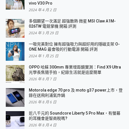
vivo V30 Pro
2024 年 4 月 2 日
多個願望一次滿足 超強散熱 微星 MSI Claw A1M-
026TW 電競掌機 開箱 評測
2024 年 3 月 29 日
一吸完美對位 擁有超強吸力與超好用的隱磁支架 O-
ONE MAG 最會吸的行動電源 開箱 評測
2024 年 1 月 25 日
OPPO 哈蘇 300mm 專業增距鏡實測：Find X9 Ultra
光學長焦隨手拍，紀錄生活就是這麼簡單
2026 年 8 月 7 日
Motorola edge 70 pro 及 moto g37 power上市，登
錄在送飛利浦氣炸鍋
2026 年 8 月 6 日
近八千元的 Soundcore Liberty 5 Pro Max，有螢幕
的耳機會是智商稅嗎?
2026 年 8 月 4 日