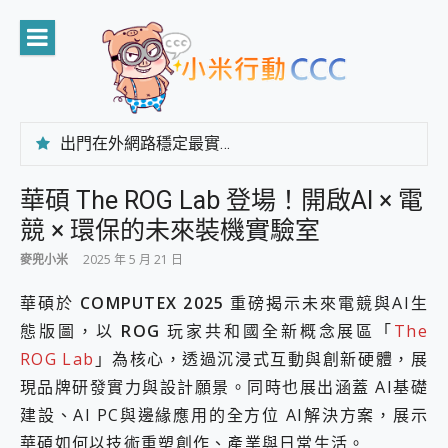
Skip
to
content
出門在外網路穩定最實在 「台灣大哥大」榮獲 4G/5G 在線率全球 NO.3 全台第一與全台六冠王實測心得，走到哪順到哪！
「AUSNAT R1 錄音卡」開箱評測~ 終結會議紀錄地獄，自動生成摘要報告，200+語言翻譯，旅遊最強搭檔。
CP 值天花板~ Bongcom BS5 足球君開箱~ 短焦投影機 3千元就能擁有！ 折扣碼在這～
華碩 The ROG Lab 登場！開啟AI × 電
專為 PC上的 XBOX和掌機設計的 FireCuda X1070 SSD 固態硬碟開箱 評測
競 × 環保的未來裝機實驗室
台灣製攝影機在這裡，100%全無線設計 SpotCam Solo Eco 太陽能防水雲端攝影機 SpotCam Solo 3 2.5K高畫質戶外攝影機 開箱 評測
電力超超超持久 MSI 微星 Prestige 14 AI+ D3MG-031TW 14吋 開箱評價，AI輕薄商務筆電 Copilot+ PC
麥兜小米
2025 年 5 月 21 日
超懂拍、耐用 AI 街拍機~ realme 16 Pro 開箱評價~ 2 億畫素 LumaColor 影像、持久續航與 IP69K 高防護
防窺黑科技 Galaxy S26 Ultra系列保護貼怎麼選？imos AR 低反光玻璃、藍寶石鏡頭貼與軍規防摔殼完整開箱評價
華碩於
COMPUTEX 2025
重磅揭示未來電競與AI生
AI 支付 一錶搞定大小事 Xiaomi Watch 5 開箱 評測
態版圖，以
ROG
玩家共和國全新概念展區「
The
超驚艷 讓人一眼就愛上 LENOVO 聯想 Yoga Book 9 14吋 AI輕薄筆電 開箱 評測
ROG Lab
」為核心，透過沉浸式互動與創新硬體，展
美到讓人超想擁有 moto pad 60 系列 與 Moto | Swarovski razr 60 冰藍限定版本 開箱 評測
現品牌研發實力與設計願景。同時也展出涵蓋 AI基礎
好用的 EaseUS Partition Master 讓您輕鬆的移除與格式化有防寫保護的隨身碟或SD卡
一鍵修復模糊影片、舊照的 AI 好幫手! VideoProc Converter AI 新版全解析 × 年末優惠，一篇全看懂
建設、AI PC與邊緣應用的全方位 AI解決方案，展示
小朋友才做選擇 投影機 RGB藍牙音響 氛圍情境燈 我通通都要！ Starfish 2 幻彩膠囊投影機｜結合「 智慧投影 & 煥彩流動 」的沈浸式生活新體驗
華碩如何以技術重塑創作、產業與日常生活。