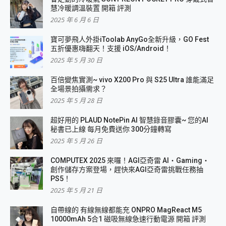
慧冷暖調溫裝置 開箱 評測
2025 年 6 月 6 日
寶可夢飛人外掛iToolab AnyGo全新升級，GO Fest
五折優惠嗨翻天！支援 iOS/Android！
2025 年 5 月 30 日
百倍變焦實測~ vivo X200 Pro 與 S25 Ultra 誰能滿足
全場景拍攝需求？
2025 年 5 月 28 日
超好用的 PLAUD NotePin AI 智慧錄音膠囊~ 您的AI
秘書已上線 每月免費送你 300分鐘轉寫
2025 年 5 月 26 日
COMPUTEX 2025 來囉！AGI亞奇雷 AI・Gaming・
創作儲存方案登場，趕快來AGI亞奇雷挑戰任務抽
PS5！
2025 年 5 月 21 日
自帶線的 有線無線都能充 ONPRO MagReact M5
10000mAh 5合1 磁吸無線急速行動電源 開箱 評測