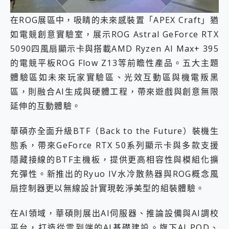
2億 APO蔡司長焦神機降臨~ vivo X200 Pro、vivo X200 就是這麼好拍
在ROG展區中，吸睛的未來感裝置「APEX Craft」猶
EaseUS Vocal Remover 免費線上去聲器一鍵去除人聲 人聲 音樂分離 2024 消除人聲推薦
3 個超值 MHN 飛人工具分享~~ iToolab AnyGo 魔物獵人 Now飛人 ios教學 不出門也可以到處走
如電競創意實驗室，展示ROG Astral GeForce RTX
Locawhere AnyTo 寶可夢飛人 AnyTo 不出門也可以飛遍全世界
5090四風扇顯示卡與搭載AMD Ryzen AI Max+ 395
小體積 40000mAh 超大容量 一次充5個設備 充好充滿 CUKTECH 酷態科 300W 微型充電站 開箱 評測
的電競平板ROG Flow Z13等前瞻性產品。五大主題
97.3% 恢復率，資料救援就是這麼簡單 EaseUS Data Recovery Wizard Free 18.0.0 業界最好的資料救援軟體
磁碟系統大風吹 有了 磁碟管理程式 EaseUS Partition Master 就是這麼簡單
體驗區如未來玩家實驗區、光效互動區與機電叛黑
全新 SONY Xperia 1 VI 開箱! 相機實測! 長焦覆蓋更遠更清晰、2日長續航、頂尖影音娛樂效能~
區，則融合AI生成與硬體工程，帶來遊戲與創意無限
Xiaomi 14 Ultra 開箱 評測~ 有深度的 Leica 影像旗艦手機! 加碼小旗艦 Xiaomi 14 開箱 評測
延伸的互動體驗。
vivo TWS 3e 真無線藍牙耳機智慧降噪升級、音質明亮溫潤，並支援雙設備連接~
MSI Claw 掌機專屬配件包 來囉 完美保護 MSI Claw A1M-026TW 電競掌機
華碩亦全面升級BTF（Back to the Future）裝機生
人像旗艦 vivo V30 系列 開箱 評測! 首搭蔡司光學鏡頭、攝影棚級柔光環、拍攝功能最好玩的美拍神機 vivo V30 Pro
多個願望一次滿足 超強散熱 微星 MSI Claw A1M-026TW 電競掌機 開箱 評測
態系，帶來GeForce RTX 50系列顯示卡與多款支援
一吸完美對位 擁有超強吸力與超好用的隱磁支架 O-ONE MAG 最會吸的行動電源 開箱 評測
隱藏接線的BTF主機板，提供更高相容性與模組化擴
OPPO 哈蘇 300mm 專業增距鏡實測：Find X9 Ultra 光學長焦隨手拍，紀錄生活就是這麼簡單
充彈性。新推出的Ryuo IV水冷散熱器與ROG概念風
Motorola edge 70 pro 及 moto g37 power上市，登錄在送飛利浦氣炸鍋
扇控制器更以無線設計實現乾淨美型的組裝體驗。
近八千元的 Soundcore Liberty 5 Pro Max，有螢幕的耳機會是智商稅嗎?
ASUS Pad 全面應援 Me Time，加碼愛奇藝黃金雙周卡體驗，專案價最低 NT$0 起
在AI領域，華碩則展出AI伺服器、推論設備與AI調校
平台，打造從雲到端的AI基礎建設。旗下AI POD、