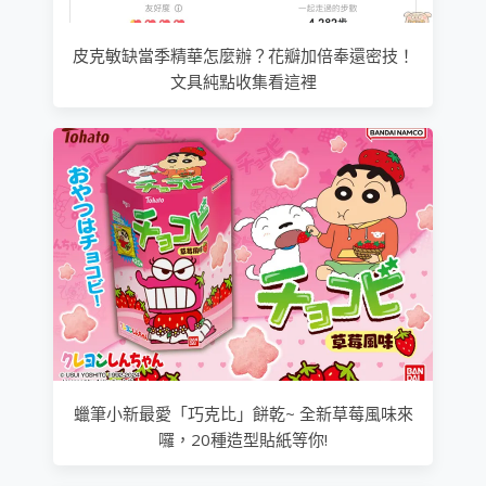
皮克敏缺當季精華怎麼辦？花瓣加倍奉還密技！
文具純點收集看這裡
蠟筆小新最愛「巧克比」餅乾~ 全新草莓風味來
囉，20種造型貼紙等你!