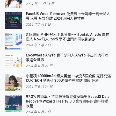
2024 年 11 月 25 日
EaseUS Vocal Remover 免費線上去聲器一鍵去除人
聲 人聲 音樂分離 2024 消除人聲推薦
2024 年 7 月 8 日
3 個超值 MHN 飛人工具分享~~ iToolab AnyGo 魔物
獵人 Now飛人 ios教學 不出門也可以到處走
2024 年 7 月 4 日
Locawhere AnyTo 寶可夢飛人 AnyTo 不出門也可以
飛遍全世界
2024 年 6 月 27 日
小體積 40000mAh 超大容量 一次充5個設備 充好充滿
CUKTECH 酷態科 300W 微型充電站 開箱 評測
2024 年 6 月 24 日
97.3% 恢復率，資料救援就是這麼簡單 EaseUS Data
Recovery Wizard Free 18.0.0 業界最好的資料救援
軟體
2024 年 6 月 7 日