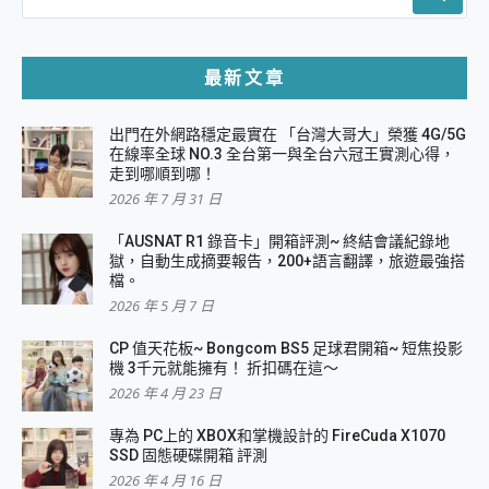
FOR:
最新文章
出門在外網路穩定最實在 「台灣大哥大」榮獲 4G/5G
在線率全球 NO.3 全台第一與全台六冠王實測心得，
走到哪順到哪！
2026 年 7 月 31 日
「AUSNAT R1 錄音卡」開箱評測~ 終結會議紀錄地
獄，自動生成摘要報告，200+語言翻譯，旅遊最強搭
檔。
2026 年 5 月 7 日
CP 值天花板~ Bongcom BS5 足球君開箱~ 短焦投影
機 3千元就能擁有！ 折扣碼在這～
2026 年 4 月 23 日
專為 PC上的 XBOX和掌機設計的 FireCuda X1070
SSD 固態硬碟開箱 評測
2026 年 4 月 16 日