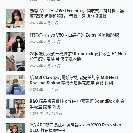
動靜皆宜「HUAWEI FreeArc」開放式耳掛耳機，無
感配戴! 超穩超服貼，音質、通話也很優質
2025 年 4 月 8 日
好玩好拍 vivo V50 ~ 口袋裡的 Zeiss 潮流攝影棚!
2025 年 2 月 27 日
25種洗烘模式一機搞定! Roborock 衣莉莎白 H1 Neo
分子篩洗脫烘 AI 滾筒洗衣機
2025 年 2 月 10 日
給 MSI Claw 系列電競掌機 最完美的家 MSI Nest
Docking Station 掌機專屬擴充底座 開箱 評測
2025 年 1 月 9 日
B&O 精品級音響! Home+ 中嘉寬頻 SoundBox 劇院
串流盒 開箱 評測
2024 年 12 月 10 日
2億 APO蔡司長焦神機降臨~ vivo X200 Pro、vivo
X200 就是這麼好拍