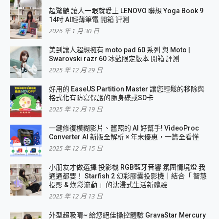
超驚艷 讓人一眼就愛上 LENOVO 聯想 Yoga Book 9
14吋 AI輕薄筆電 開箱 評測
2026 年 1 月 30 日
美到讓人超想擁有 moto pad 60 系列 與 Moto |
Swarovski razr 60 冰藍限定版本 開箱 評測
2025 年 12 月 29 日
好用的 EaseUS Partition Master 讓您輕鬆的移除與
格式化有防寫保護的隨身碟或SD卡
2025 年 12 月 19 日
一鍵修復模糊影片、舊照的 AI 好幫手! VideoProc
Converter AI 新版全解析 × 年末優惠，一篇全看懂
2025 年 12 月 15 日
小朋友才做選擇 投影機 RGB藍牙音響 氛圍情境燈 我
通通都要！ Starfish 2 幻彩膠囊投影機｜結合「 智慧
投影 & 煥彩流動 」的沈浸式生活新體驗
2025 年 12 月 13 日
外型超吸晴~ 給您絕佳操控體驗 GravaStar Mercury