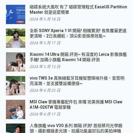
磁碟系統大風吹 有了 磁碟管理程式 EaseUS Partition
Master 就是這麼簡單
2024 年 5 月 18 日
全新 SONY Xperia 1 VI 開箱! 相機實測! 長焦覆蓋更遠
更清晰、2日長續航、頂尖影音娛樂效能~
2024 年 5 月 17 日
Xiaomi 14 Ultra 開箱 評測~ 有深度的 Leica 影像旗艦
手機! 加碼小旗艦 Xiaomi 14 開箱 評測
2024 年 5 月 13 日
vivo TWS 3e 真無線藍牙耳機智慧降噪升級、音質明
亮溫潤，並支援雙設備連接~
2024 年 4 月 25 日
MSI Claw 掌機專屬配件包 來囉 完美保護 MSI Claw
A1M-026TW 電競掌機
2024 年 4 月 17 日
人像旗艦 vivo V30 系列 開箱 評測! 首搭蔡司光學鏡
頭、攝影棚級柔光環、拍攝功能最好玩的美拍神機