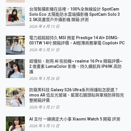
台灣製攝影機在這裡，100%全無線設計 SpotCam
Solo Eco 太陽能防水雲端攝影機 SpotCam Solo 3
2.5K高畫質戶外攝影機 開箱 評測
2026 年 4 月 13 日
電力超超超持久 MSI 微星 Prestige 14 AI+ D3MG-
031TW 14吋 開箱評價，AI輕薄商務筆電 Copilot+ PC
2026 年 3 月 31 日
超懂拍、耐用 AI 街拍機~ realme 16 Pro 開箱評價~
2 億畫素 LumaColor 影像、持久續航與 IP69K 高防
護
2026 年 3 月 26 日
防窺黑科技 Galaxy S26 Ultra系列保護貼怎麼選？
imos AR 低反光玻璃、藍寶石鏡頭貼與軍規防摔殼完
整開箱評價
2026 年 3 月 21 日
AI 支付 一錶搞定大小事 Xiaomi Watch 5 開箱 評測
2026 年 3 月 13 日