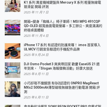
K1 系列 異星機械鍵盤與 Mercury X 系列 輕量無線電
競滑鼠 開箱 評測
2025 年 11 月 7 日
開箱~變身「蜘蛛人」椅子軍師！MSI MPG 491CQP
QD-OLED 超寬曲面電競螢幕，多工辦公、爽度滿滿的
終極桌面體驗
2025 年 11 月 4 日
iPhone 17 系列 有認證的防護來囉！ imos 首家導入
UL MCV 行銷宣告驗證的手機配件品牌
2025 年 9 月 24 日
DJI Osmo Pocket 3 爽爽帶回家 歡慶 EaseUS 21 週
年到來，「Slogan 海報徵稿活動」好康大放送
2025 年 8 月 11 日
小巧好吸不擋鏡頭 有Qi2認證的 ONPRO MagReact
MXs2 5000mAh薄型磁吸無線急速行動電源 開箱 評
測
2025 年 6 月 11 日
會走動的冷暖氣 SONY REON POCKET PRO 穿戴式智