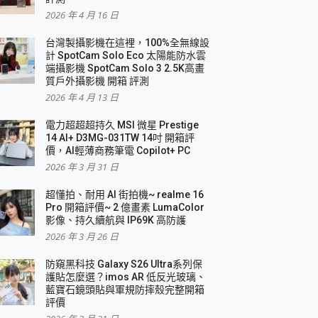
2026 年 4 月 16 日
要！
台灣製攝影機在這裡，100%全無線設
3 in 1可攜摺疊無線充電器 開箱 評測
計 SpotCam Solo Eco 太陽能防水雲
優質
端攝影機 SpotCam Solo 3 2.5K高畫
質戶外攝影機 開箱 評測
2026 年 4 月 13 日
 評測
電力超超超持久 MSI 微星 Prestige
14 AI+ D3MG-031TW 14吋 開箱評
價，AI輕薄商務筆電 Copilot+ PC
2026 年 3 月 31 日
到處走
超懂拍、耐用 AI 街拍機~ realme 16
 開箱 評測
Pro 開箱評價~ 2 億畫素 LumaColor
業界最好的資料救援軟體
影像、持久續航與 IP69K 高防護
2026 年 3 月 26 日
效能~
防窺黑科技 Galaxy S26 Ultra系列保
護貼怎麼選？imos AR 低反光玻璃、
藍寶石鏡頭貼與軍規防摔殼完整開箱
評價
機 vivo V30 Pro