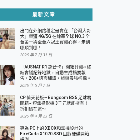
貼與軍規防摔殼完整開箱評價
最新文章
出門在外網路穩定最實在 「台灣大哥
，一篇全看懂
大」榮獲 4G/5G 在線率全球 NO.3 全
台第一與全台六冠王實測心得，走到
機｜結合「 智慧投影 & 煥彩流動 」的沈浸
哪順到哪！
2026 年 7 月 31 日
X 系列 輕量無線電競滑鼠 開箱 評測
多工辦公、爽度滿滿的終極桌面體驗
「AUSNAT R1 錄音卡」開箱評測~ 終
結會議紀錄地獄，自動生成摘要報
好康大放送
告，200+語言翻譯，旅遊最強搭檔。
動電源 開箱 評測
2026 年 5 月 7 日
CP 值天花板~ Bongcom BS5 足球君
開箱~ 短焦投影機 3千元就能擁有！
折扣碼在這～
寫
2026 年 4 月 23 日
挑戰任務抽 PS5！
 開箱 評測
專為 PC上的 XBOX和掌機設計的
與強大供電效能
FireCuda X1070 SSD 固態硬碟開箱
商用智慧聯網螢幕 開箱 評測
評測