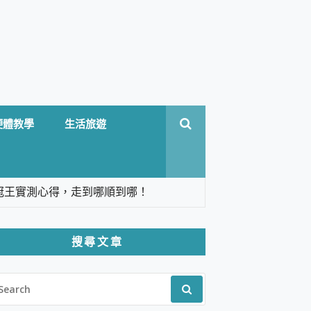
硬體教學
生活旅遊
台六冠王實測心得，走到哪順到哪！
翻譯，旅遊最強搭檔。
搜尋文章
 Solo 3 2.5K高畫質戶外攝影機 開箱 評
EARCH
pilot+ PC
R:
 IP69K 高防護