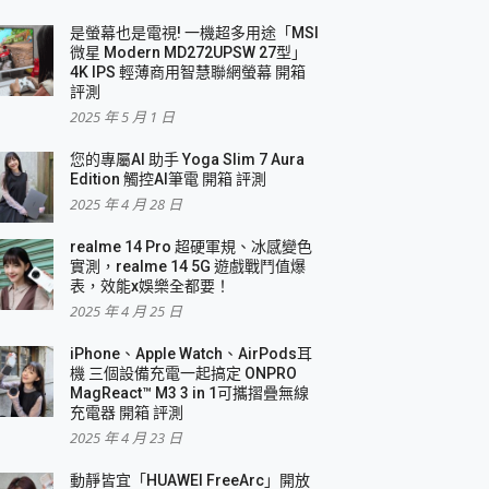
是螢幕也是電視! 一機超多用途「MSI
微星 Modern MD272UPSW 27型」
4K IPS 輕薄商用智慧聯網螢幕 開箱
評測
2025 年 5 月 1 日
您的專屬AI 助手 Yoga Slim 7 Aura
Edition 觸控AI筆電 開箱 評測
2025 年 4 月 28 日
realme 14 Pro 超硬軍規、冰感變色
實測，realme 14 5G 遊戲戰鬥值爆
表，效能x娛樂全都要！
2025 年 4 月 25 日
iPhone、Apple Watch、AirPods耳
機 三個設備充電一起搞定 ONPRO
MagReact™ M3 3 in 1可攜摺疊無線
充電器 開箱 評測
2025 年 4 月 23 日
動靜皆宜「HUAWEI FreeArc」開放