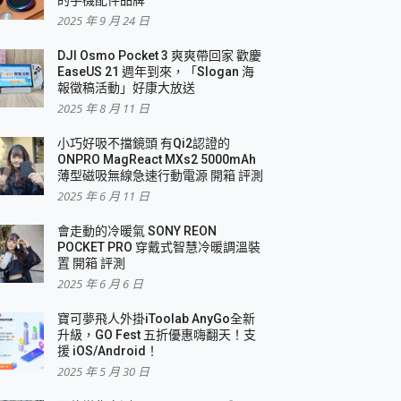
2025 年 9 月 24 日
DJI Osmo Pocket 3 爽爽帶回家 歡慶
EaseUS 21 週年到來，「Slogan 海
報徵稿活動」好康大放送
2025 年 8 月 11 日
小巧好吸不擋鏡頭 有Qi2認證的
ONPRO MagReact MXs2 5000mAh
薄型磁吸無線急速行動電源 開箱 評測
2025 年 6 月 11 日
會走動的冷暖氣 SONY REON
POCKET PRO 穿戴式智慧冷暖調溫裝
置 開箱 評測
2025 年 6 月 6 日
寶可夢飛人外掛iToolab AnyGo全新
升級，GO Fest 五折優惠嗨翻天！支
援 iOS/Android！
2025 年 5 月 30 日