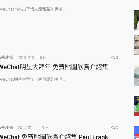
 MSI Claw A1M-026TW 電競掌機 開箱 評測
WeChat也推出了情人節和新年專屬...
與超好用的隱磁支架 O-ONE MAG 最會吸的行動電源 開箱 評測
iberty 5 Pro Max，有螢幕的耳機會是智商稅嗎?
e Time，加碼愛奇藝黃金雙周卡體驗，專案價最低 NT$0 起
x MOLLY Limited Edition 限量版開賣，攜手味全龍進駐大巨蛋萬人
銷售亮眼，攜手《Pingu™企鵝家族》推出限量聯名周邊
麥兜小米
2015 年 2 月 6 日
0
WeChat明星大拜年 免費貼圖欣賞介紹集
WeChat明星大拜年，超可愛的捲毛...
麥兜小米
2014 年 11 月 3 日
0
WeChat 免費貼圖欣賞介紹集 Paul Frank