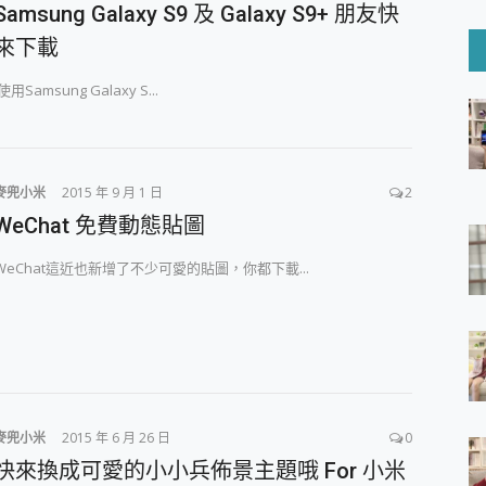
6 Ultra系列保護貼怎麼選？imos AR 低反光玻璃、藍寶石鏡頭
Samsung Galaxy S9 及 Galaxy S9+ 朋友快
mi Watch 5 開箱 評測
來下載
O 聯想 Yoga Book 9 14吋 AI輕薄筆電 開箱 評測
60 系列 與 Moto | Swarovski razr 60 冰藍限定版本 開箱 評測
使用Samsung Galaxy S...
tion Master 讓您輕鬆的移除與格式化有防寫保護的隨身碟或SD卡
好幫手! VideoProc Converter AI 新版全解析 × 年末優惠
B藍牙音響 氛圍情境燈 我通通都要！ Starfish 2 幻彩膠囊投影
麥兜小米
2015 年 9 月 1 日
2
GravaStar Mercury K1 系列 異星機械鍵盤與 Mercury 
！MSI MPG 491CQP QD-OLED 超寬曲面電競螢幕，
WeChat 免費動態貼圖
證的防護來囉！ imos 首家導入 UL MCV 行銷宣告驗證的手機配件品牌
 爽爽帶回家 歡慶 EaseUS 21 週年到來，「Slogan 海報徵稿活動」
WeChat這近也新增了不少可愛的貼圖，你都下載...
的 ONPRO MagReact MXs2 5000mAh薄型磁吸無線急速行
ON POCKET PRO 穿戴式智慧冷暖調溫裝置 開箱 評測
yGo全新升級，GO Fest 五折優惠嗨翻天！支援 iOS/Android！
 Pro 與 S25 Ultra 誰能滿足全場景拍攝需求？
in AI 智慧錄音膠囊~ 您的AI 秘書已上線 每月免費送你 300分鐘轉
囉！AGI亞奇雷 AI・Gaming・創作儲存方案登場，趕快來AGI亞奇雷
RO MagReact M5 10000mAh 5合1 磁吸無線急速行動電源
麥兜小米
2015 年 6 月 26 日
0
電急便｜行動儲能救車電源】 可靠的旅行夥伴！帶給您優異的安全性
快來換成可愛的小小兵佈景主題哦 For 小米
「MSI微星 Modern MD272UPSW 27型」 4K IPS 輕薄