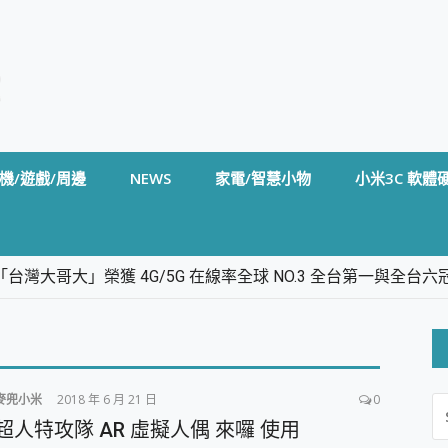
機/遊戲/周邊
NEWS
家電/智慧小物
小米3C 軟體
台灣大哥大」榮獲 4G/5G 在線率全球 NO.3 全台第一與全
卡」開箱評測~ 終結會議紀錄地獄，自動生成摘要報告，200+語言
m BS5 足球君開箱~ 短焦投影機 3千元就能擁有！ 折扣碼在這～
的 FireCuda X1070 SSD 固態硬碟開箱 評測
線設計 SpotCam Solo Eco 太陽能防水雲端攝影機 SpotCam
麥兜小米
2018 年 6 月 21 日
0
S
stige 14 AI+ D3MG-031TW 14吋 開箱評價，AI輕薄商務筆電 Co
FO
超人特攻隊 AR 虛擬人偶 來囉 使用
alme 16 Pro 開箱評價~ 2 億畫素 LumaColor 影像、持久續航與