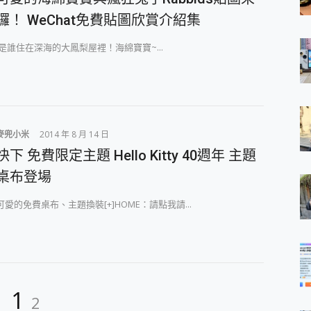
囉！ WeChat免費貼圖欣賞介紹集
是誰住在深海的大鳳梨屋裡！海綿寶寶~...
麥兜小米
2014 年 8 月 14 日
快下 免費限定主題 Hello Kitty 40週年 主題
桌布登場
可愛的免費桌布、主題換裝[+]HOME：請點我請...
Page
Page
1
2