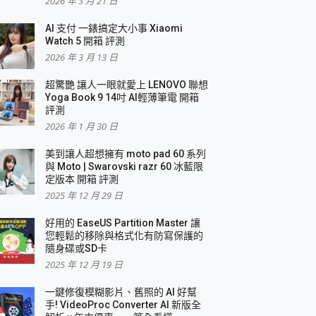
2026 年 3 月 21 日
AI 支付 一錶搞定大小事 Xiaomi
Watch 5 開箱 評測
2026 年 3 月 13 日
盛典
超驚艷 讓人一眼就愛上 LENOVO 聯想
Yoga Book 9 14吋 AI輕薄筆電 開箱
評測
2026 年 1 月 30 日
美到讓人超想擁有 moto pad 60 系列
與 Moto | Swarovski razr 60 冰藍限
定版本 開箱 評測
2025 年 12 月 29 日
好用的 EaseUS Partition Master 讓
您輕鬆的移除與格式化有防寫保護的
隨身碟或SD卡
2025 年 12 月 19 日
一鍵修復模糊影片、舊照的 AI 好幫
手! VideoProc Converter AI 新版全