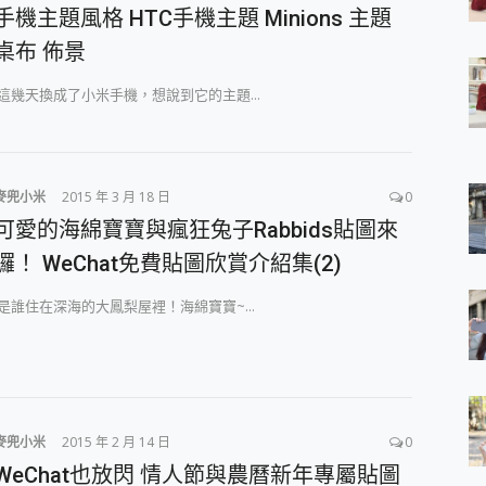
手機主題風格 HTC手機主題 Minions 主題
 7 Aura Edition 觸控AI筆電 開箱 評測
軍規、冰感變色實測，realme 14 5G 遊戲戰鬥值爆表，效能x娛樂全都
桌布 佈景
h、AirPods耳機 三個設備充電一起搞定 ONPRO MagReact™ M3 
eeArc」開放式耳掛耳機，無感配戴! 超穩超服貼，音質、通話也很
這幾天換成了小米手機，想說到它的主題...
袋裡的 Zeiss 潮流攝影棚!
orock 衣莉莎白 H1 Neo分子篩洗脫烘 AI 滾筒洗衣機
 最完美的家 MSI Nest Docking Station 掌機專屬擴充底座 開箱
 中嘉寬頻 SoundBox 劇院串流盒 開箱 評測
麥兜小米
2015 年 3 月 18 日
0
ivo X200 Pro、vivo X200 就是這麼好拍
可愛的海綿寶寶與瘋狂兔子Rabbids貼圖來
over 免費線上去聲器一鍵去除人聲 人聲 音樂分離 2024 消除人聲推薦
~~ iToolab AnyGo 魔物獵人 Now飛人 ios教學 不出門也可以
囉！ WeChat免費貼圖欣賞介紹集(2)
寶可夢飛人 AnyTo 不出門也可以飛遍全世界
容量 一次充5個設備 充好充滿 CUKTECH 酷態科 300W 微型充電站
是誰住在深海的大鳳梨屋裡！海綿寶寶~...
簡單 EaseUS Data Recovery Wizard Free 18.0.0 
 EaseUS Partition Master 就是這麼簡單
1 VI 開箱! 相機實測! 長焦覆蓋更遠更清晰、2日長續航、頂尖影音娛樂
 評測~ 有深度的 Leica 影像旗艦手機! 加碼小旗艦 Xiaomi 14 開箱 評測
無線藍牙耳機智慧降噪升級、音質明亮溫潤，並支援雙設備連接~
麥兜小米
2015 年 2 月 14 日
0
來囉 完美保護 MSI Claw A1M-026TW 電競掌機
WeChat也放閃 情人節與農曆新年專屬貼圖
列 開箱 評測! 首搭蔡司光學鏡頭、攝影棚級柔光環、拍攝功能最好玩的美拍神