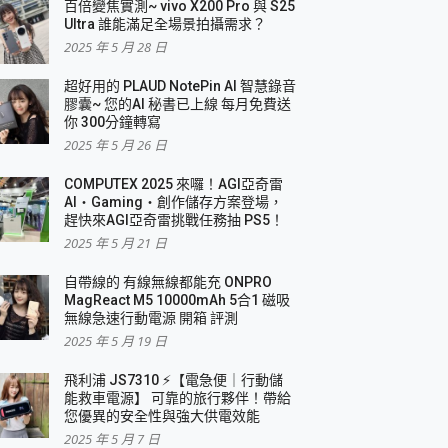
百倍變焦實測~ vivo X200 Pro 與 S25
Ultra 誰能滿足全場景拍攝需求？
2025 年 5 月 28 日
超好用的 PLAUD NotePin AI 智慧錄音
膠囊~ 您的AI 秘書已上線 每月免費送
你 300分鐘轉寫
2025 年 5 月 26 日
COMPUTEX 2025 來囉！AGI亞奇雷
AI・Gaming・創作儲存方案登場，
趕快來AGI亞奇雷挑戰任務抽 PS5！
2025 年 5 月 21 日
自帶線的 有線無線都能充 ONPRO
MagReact M5 10000mAh 5合1 磁吸
無線急速行動電源 開箱 評測
2025 年 5 月 19 日
飛利浦 JS7310 ⚡【電急便｜行動儲
能救車電源】 可靠的旅行夥伴！帶給
您優異的安全性與強大供電效能
2025 年 5 月 7 日