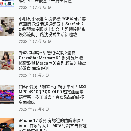
解析 × 年末優惠，一篇全看懂
2025 年 12 月 15 日
小朋友才做選擇 投影機 RGB藍牙音響
氛圍情境燈 我通通都要！ Starfish 2
幻彩膠囊投影機｜結合「 智慧投影 &
煥彩流動 」的沈浸式生活新體驗
2025 年 12 月 13 日
外型超吸晴~ 給您絕佳操控體驗
GravaStar Mercury K1 系列 異星機
械鍵盤與 Mercury X 系列 輕量無線電
競滑鼠 開箱 評測
2025 年 11 月 7 日
開箱~變身「蜘蛛人」椅子軍師！MSI
MPG 491CQP QD-OLED 超寬曲面電
競螢幕，多工辦公、爽度滿滿的終極
桌面體驗
2025 年 11 月 4 日
iPhone 17 系列 有認證的防護來囉！
imos 首家導入 UL MCV 行銷宣告驗證
的手機配件品牌