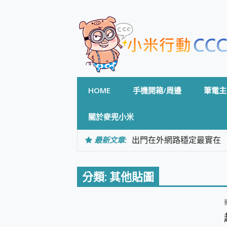
Skip
to
content
HOME
手機開箱/周邊
筆電主
關於麥兜小米
最新文章:
出門在外網路穩定最實在 「
「AUSNAT R1 錄音
CP 值天花板~ Bongco
專為 PC上的 XBOX和掌機設計
分類:
其他貼圖
台灣製攝影機在這裡，100%全無
測
電力超超超持久 MSI 微星 Pre
超懂拍、耐用 AI 街拍機~ re