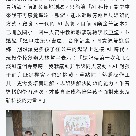
員訪談、前測與實地測試，只為讓「AI 科技」對學童
來說不再感覺遙遠、艱澀，能以輕鬆有趣且具思辨的
方式，啟發下一代的 AI 素養。目前《樂金筆記本》
已開放國小、國中與高中教師聯繫玩轉學校
申請
，並
透過「逢甲建築小書屋」合作計畫，將資源帶進偏
鄉，期盼讓更多孩子在公平的起點上迎接 AI 時代。
玩轉學校創辦人林哲宇表示：「還記得第一次和 LG
談到這個專案時，我就感到非常認同與感動。AI 對孩
子而言既是機會，也是挑戰，重點除了熟悉操作工
具，更需要培養理解、思辨與解決問題的能力。唯有
這樣的學習層次，才能真正成為陪伴孩子面對未來及
新科技的力量。」