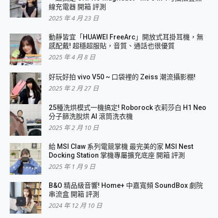
線充電器 開箱 評測
2025 年 4 月 23 日
動靜皆宜「HUAWEI FreeArc」開放式耳掛耳機，無
感配戴! 超穩超服貼，音質、通話也很優質
2025 年 4 月 8 日
好玩好拍 vivo V50 ~ 口袋裡的 Zeiss 潮流攝影棚!
2025 年 2 月 27 日
25種洗烘模式一機搞定! Roborock 衣莉莎白 H1 Neo
分子篩洗脫烘 AI 滾筒洗衣機
2025 年 2 月 10 日
給 MSI Claw 系列電競掌機 最完美的家 MSI Nest
Docking Station 掌機專屬擴充底座 開箱 評測
2025 年 1 月 9 日
B&O 精品級音響! Home+ 中嘉寬頻 SoundBox 劇院
串流盒 開箱 評測
2024 年 12 月 10 日