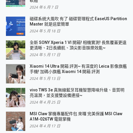
軟體
2024 年 6 月 7 日
磁碟系統大風吹 有了 磁碟管理程式 EaseUS Partition
Master 就是這麼簡單
2024 年 5 月 18 日
全新 SONY Xperia 1 VI 開箱! 相機實測! 長焦覆蓋更遠
更清晰、2日長續航、頂尖影音娛樂效能~
2024 年 5 月 17 日
Xiaomi 14 Ultra 開箱 評測~ 有深度的 Leica 影像旗艦
手機! 加碼小旗艦 Xiaomi 14 開箱 評測
2024 年 5 月 13 日
vivo TWS 3e 真無線藍牙耳機智慧降噪升級、音質明
亮溫潤，並支援雙設備連接~
2024 年 4 月 25 日
MSI Claw 掌機專屬配件包 來囉 完美保護 MSI Claw
A1M-026TW 電競掌機
2024 年 4 月 17 日