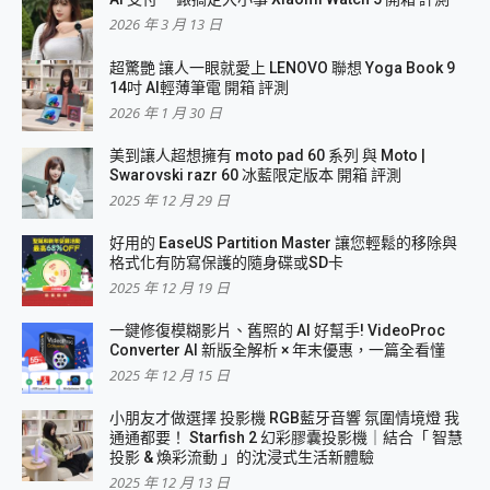
2026 年 3 月 13 日
超驚艷 讓人一眼就愛上 LENOVO 聯想 Yoga Book 9
14吋 AI輕薄筆電 開箱 評測
2026 年 1 月 30 日
美到讓人超想擁有 moto pad 60 系列 與 Moto |
Swarovski razr 60 冰藍限定版本 開箱 評測
2025 年 12 月 29 日
好用的 EaseUS Partition Master 讓您輕鬆的移除與
格式化有防寫保護的隨身碟或SD卡
2025 年 12 月 19 日
一鍵修復模糊影片、舊照的 AI 好幫手! VideoProc
Converter AI 新版全解析 × 年末優惠，一篇全看懂
2025 年 12 月 15 日
小朋友才做選擇 投影機 RGB藍牙音響 氛圍情境燈 我
通通都要！ Starfish 2 幻彩膠囊投影機｜結合「 智慧
投影 & 煥彩流動 」的沈浸式生活新體驗
2025 年 12 月 13 日