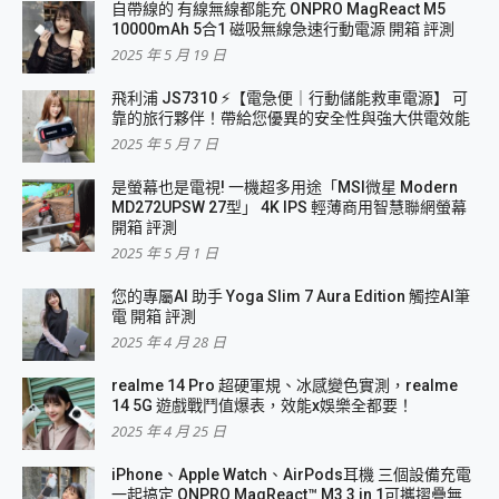
自帶線的 有線無線都能充 ONPRO MagReact M5
10000mAh 5合1 磁吸無線急速行動電源 開箱 評測
2025 年 5 月 19 日
飛利浦 JS7310 ⚡【電急便｜行動儲能救車電源】 可
靠的旅行夥伴！帶給您優異的安全性與強大供電效能
2025 年 5 月 7 日
是螢幕也是電視! 一機超多用途「MSI微星 Modern
MD272UPSW 27型」 4K IPS 輕薄商用智慧聯網螢幕
開箱 評測
2025 年 5 月 1 日
您的專屬AI 助手 Yoga Slim 7 Aura Edition 觸控AI筆
電 開箱 評測
2025 年 4 月 28 日
realme 14 Pro 超硬軍規、冰感變色實測，realme
14 5G 遊戲戰鬥值爆表，效能x娛樂全都要！
2025 年 4 月 25 日
iPhone、Apple Watch、AirPods耳機 三個設備充電
一起搞定 ONPRO MagReact™ M3 3 in 1可攜摺疊無