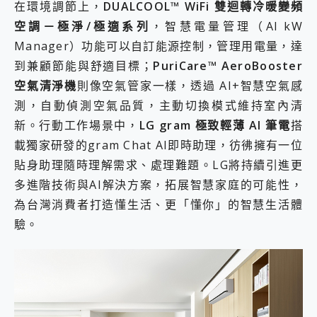
在環境調節上，
DUALCOOL™ WiFi 雙迴轉冷暖變頻
空調－極淨/極適系列
，智慧電量管理（AI kW
Manager）功能可以自訂能源控制，管理用電量，達
到兼顧節能與舒適目標；
PuriCare™ AeroBooster
空氣清淨機
則像空氣管家一樣，透過 AI+智慧空氣感
測，自動偵測空氣品質，主動切換模式維持室內清
新。行動工作場景中，
LG gram 極致輕薄 AI 筆電
搭
載獨家研發的gram Chat AI即時助理，彷彿擁有一位
貼身助理隨時理解需求、處理難題。LG將持續引進更
多進階技術與AI解決方案，拓展智慧家庭的可能性，
為台灣消費者打造懂生活、更「懂你」的智慧生活體
驗。