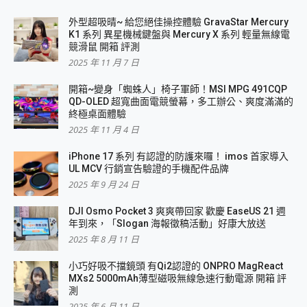
外型超吸晴~ 給您絕佳操控體驗 GravaStar Mercury
K1 系列 異星機械鍵盤與 Mercury X 系列 輕量無線電
競滑鼠 開箱 評測
2025 年 11 月 7 日
開箱~變身「蜘蛛人」椅子軍師！MSI MPG 491CQP
QD-OLED 超寬曲面電競螢幕，多工辦公、爽度滿滿的
終極桌面體驗
2025 年 11 月 4 日
iPhone 17 系列 有認證的防護來囉！ imos 首家導入
UL MCV 行銷宣告驗證的手機配件品牌
2025 年 9 月 24 日
DJI Osmo Pocket 3 爽爽帶回家 歡慶 EaseUS 21 週
年到來，「Slogan 海報徵稿活動」好康大放送
2025 年 8 月 11 日
小巧好吸不擋鏡頭 有Qi2認證的 ONPRO MagReact
MXs2 5000mAh薄型磁吸無線急速行動電源 開箱 評
測
2025 年 6 月 11 日