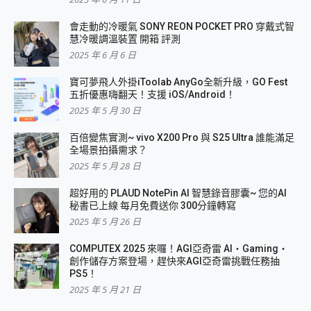
會走動的冷暖氣 SONY REON POCKET PRO 穿戴式智
慧冷暖調溫裝置 開箱 評測
2025 年 6 月 6 日
寶可夢飛人外掛iToolab AnyGo全新升級，GO Fest
五折優惠嗨翻天！支援 iOS/Android！
2025 年 5 月 30 日
百倍變焦實測~ vivo X200 Pro 與 S25 Ultra 誰能滿足
全場景拍攝需求？
2025 年 5 月 28 日
超好用的 PLAUD NotePin AI 智慧錄音膠囊~ 您的AI
秘書已上線 每月免費送你 300分鐘轉寫
2025 年 5 月 26 日
COMPUTEX 2025 來囉！AGI亞奇雷 AI・Gaming・
創作儲存方案登場，趕快來AGI亞奇雷挑戰任務抽
PS5！
2025 年 5 月 21 日