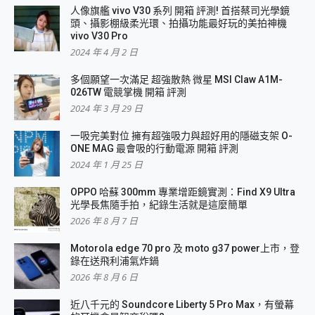
人像旗艦 vivo V30 系列 開箱 評測! 首搭蔡司光學鏡
頭、攝影棚級柔光環、拍攝功能最好玩的美拍神機
vivo V30 Pro
2024 年 4 月 2 日
多個願望一次滿足 超強散熱 微星 MSI Claw A1M-
026TW 電競掌機 開箱 評測
2024 年 3 月 29 日
一吸完美對位 擁有超強吸力與超好用的隱磁支架 O-
ONE MAG 最會吸的行動電源 開箱 評測
2024 年 1 月 25 日
OPPO 哈蘇 300mm 專業增距鏡實測：Find X9 Ultra
光學長焦隨手拍，紀錄生活就是這麼簡單
2026 年 8 月 7 日
Motorola edge 70 pro 及 moto g37 power上市，登
錄在送飛利浦氣炸鍋
2026 年 8 月 6 日
近八千元的 Soundcore Liberty 5 Pro Max，有螢幕