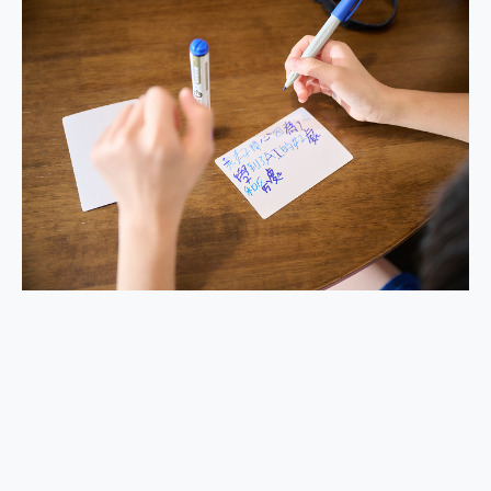
2億 APO蔡司長焦神機降臨~ vivo X200 Pro、vivo X200 就是這麼好拍
EaseUS Vocal Remover 免費線上去聲器一鍵去除人聲 人聲 音樂分離 2024 消除人聲推薦
3 個超值 MHN 飛人工具分享~~ iToolab AnyGo 魔物獵人 Now飛人 ios教學 不出門也可以到處走
Locawhere AnyTo 寶可夢飛人 AnyTo 不出門也可以飛遍全世界
小體積 40000mAh 超大容量 一次充5個設備 充好充滿 CUKTECH 酷態科 300W 微型充電站 開箱 評測
97.3% 恢復率，資料救援就是這麼簡單 EaseUS Data Recovery Wizard Free 18.0.0 業界最好的資料救援軟體
磁碟系統大風吹 有了 磁碟管理程式 EaseUS Partition Master 就是這麼簡單
全新 SONY Xperia 1 VI 開箱! 相機實測! 長焦覆蓋更遠更清晰、2日長續航、頂尖影音娛樂效能~
Xiaomi 14 Ultra 開箱 評測~ 有深度的 Leica 影像旗艦手機! 加碼小旗艦 Xiaomi 14 開箱 評測
vivo TWS 3e 真無線藍牙耳機智慧降噪升級、音質明亮溫潤，並支援雙設備連接~
MSI Claw 掌機專屬配件包 來囉 完美保護 MSI Claw A1M-026TW 電競掌機
人像旗艦 vivo V30 系列 開箱 評測! 首搭蔡司光學鏡頭、攝影棚級柔光環、拍攝功能最好玩的美拍神機 vivo V30 Pro
多個願望一次滿足 超強散熱 微星 MSI Claw A1M-026TW 電競掌機 開箱 評測
一吸完美對位 擁有超強吸力與超好用的隱磁支架 O-ONE MAG 最會吸的行動電源 開箱 評測
OPPO 哈蘇 300mm 專業增距鏡實測：Find X9 Ultra 光學長焦隨手拍，紀錄生活就是這麼簡單
Motorola edge 70 pro 及 moto g37 power上市，登錄在送飛利浦氣炸鍋
近八千元的 Soundcore Liberty 5 Pro Max，有螢幕的耳機會是智商稅嗎?
ASUS Pad 全面應援 Me Time，加碼愛奇藝黃金雙周卡體驗，專案價最低 NT$0 起