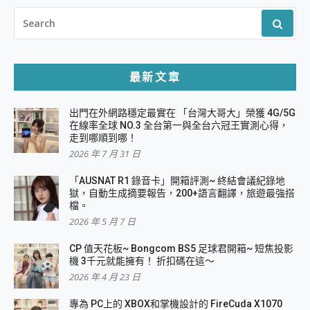
SEARCH
FOR:
最新文章
出門在外網路穩定最實在 「台灣大哥大」榮獲 4G/5G
在線率全球 NO.3 全台第一與全台六冠王實測心得，
走到哪順到哪！
2026 年 7 月 31 日
「AUSNAT R1 錄音卡」開箱評測~ 終結會議紀錄地
獄，自動生成摘要報告，200+語言翻譯，旅遊最強搭
檔。
2026 年 5 月 7 日
CP 值天花板~ Bongcom BS5 足球君開箱~ 短焦投影
機 3千元就能擁有！ 折扣碼在這～
2026 年 4 月 23 日
專為 PC上的 XBOX和掌機設計的 FireCuda X1070