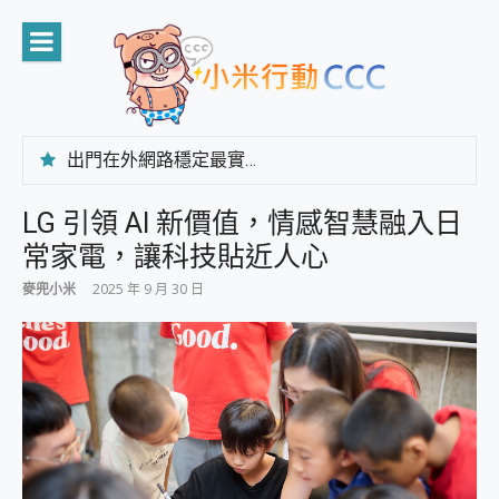
Skip
to
content
出門在外網路穩定最實在 「台灣大哥大」榮獲 4G/5G 在線率全球 NO.3 全台第一與全台六冠王實測心得，走到哪順到哪！
「AUSNAT R1 錄音卡」開箱評測~ 終結會議紀錄地獄，自動生成摘要報告，200+語言翻譯，旅遊最強搭檔。
CP 值天花板~ Bongcom BS5 足球君開箱~ 短焦投影機 3千元就能擁有！ 折扣碼在這～
LG 引領 AI 新價值，情感智慧融入日
專為 PC上的 XBOX和掌機設計的 FireCuda X1070 SSD 固態硬碟開箱 評測
常家電，讓科技貼近人心
台灣製攝影機在這裡，100%全無線設計 SpotCam Solo Eco 太陽能防水雲端攝影機 SpotCam Solo 3 2.5K高畫質戶外攝影機 開箱 評測
電力超超超持久 MSI 微星 Prestige 14 AI+ D3MG-031TW 14吋 開箱評價，AI輕薄商務筆電 Copilot+ PC
麥兜小米
2025 年 9 月 30 日
超懂拍、耐用 AI 街拍機~ realme 16 Pro 開箱評價~ 2 億畫素 LumaColor 影像、持久續航與 IP69K 高防護
防窺黑科技 Galaxy S26 Ultra系列保護貼怎麼選？imos AR 低反光玻璃、藍寶石鏡頭貼與軍規防摔殼完整開箱評價
AI 支付 一錶搞定大小事 Xiaomi Watch 5 開箱 評測
超驚艷 讓人一眼就愛上 LENOVO 聯想 Yoga Book 9 14吋 AI輕薄筆電 開箱 評測
美到讓人超想擁有 moto pad 60 系列 與 Moto | Swarovski razr 60 冰藍限定版本 開箱 評測
好用的 EaseUS Partition Master 讓您輕鬆的移除與格式化有防寫保護的隨身碟或SD卡
一鍵修復模糊影片、舊照的 AI 好幫手! VideoProc Converter AI 新版全解析 × 年末優惠，一篇全看懂
小朋友才做選擇 投影機 RGB藍牙音響 氛圍情境燈 我通通都要！ Starfish 2 幻彩膠囊投影機｜結合「 智慧投影 & 煥彩流動 」的沈浸式生活新體驗