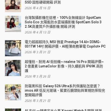
SSD 固態硬碟開箱 評測
2026 年 4 月 16 日
台灣製攝影機在這裡，100%全無線設計 SpotCam
Solo Eco 太陽能防水雲端攝影機 SpotCam Solo 3
2.5K高畫質戶外攝影機 開箱 評測
2026 年 4 月 13 日
電力超超超持久 MSI 微星 Prestige 14 AI+ D3MG-
031TW 14吋 開箱評價，AI輕薄商務筆電 Copilot+ PC
2026 年 3 月 31 日
超懂拍、耐用 AI 街拍機~ realme 16 Pro 開箱評價~
2 億畫素 LumaColor 影像、持久續航與 IP69K 高防
護
2026 年 3 月 26 日
防窺黑科技 Galaxy S26 Ultra系列保護貼怎麼選？
imos AR 低反光玻璃、藍寶石鏡頭貼與軍規防摔殼完
整開箱評價
2026 年 3 月 21 日
AI 支付 一錶搞定大小事 Xiaomi Watch 5 開箱 評測