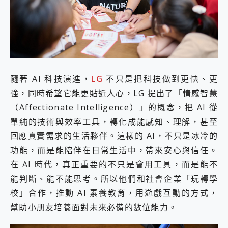
外型超吸晴~ 給您絕佳操控體驗 GravaStar Mercury K1 系列 異星機械鍵盤與 Mercury X 系列 輕量無線電競滑鼠 開箱 評測
開箱~變身「蜘蛛人」椅子軍師！MSI MPG 491CQP QD-OLED 超寬曲面電競螢幕，多工辦公、爽度滿滿的終極桌面體驗
iPhone 17 系列 有認證的防護來囉！ imos 首家導入 UL MCV 行銷宣告驗證的手機配件品牌
DJI Osmo Pocket 3 爽爽帶回家 歡慶 EaseUS 21 週年到來，「Slogan 海報徵稿活動」好康大放送
小巧好吸不擋鏡頭 有Qi2認證的 ONPRO MagReact MXs2 5000mAh薄型磁吸無線急速行動電源 開箱 評測
會走動的冷暖氣 SONY REON POCKET PRO 穿戴式智慧冷暖調溫裝置 開箱 評測
寶可夢飛人外掛iToolab AnyGo全新升級，GO Fest 五折優惠嗨翻天！支援 iOS/Android！
隨著 AI 科技演進，
LG
不只是把科技做到更快、更
百倍變焦實測~ vivo X200 Pro 與 S25 Ultra 誰能滿足全場景拍攝需求？
超好用的 PLAUD NotePin AI 智慧錄音膠囊~ 您的AI 秘書已上線 每月免費送你 300分鐘轉寫
強，同時希望它能更貼近人心，LG 提出了「情感智慧
COMPUTEX 2025 來囉！AGI亞奇雷 AI・Gaming・創作儲存方案登場，趕快來AGI亞奇雷挑戰任務抽 PS5！
（Affectionate Intelligence）」的概念，把 AI 從
自帶線的 有線無線都能充 ONPRO MagReact M5 10000mAh 5合1 磁吸無線急速行動電源 開箱 評測
單純的技術與效率工具，轉化成能感知、理解，甚至
飛利浦 JS7310 ⚡【電急便｜行動儲能救車電源】 可靠的旅行夥伴！帶給您優異的安全性與強大供電效能
回應真實需求的生活夥伴。這樣的 AI，不只是冰冷的
是螢幕也是電視! 一機超多用途「MSI微星 Modern MD272UPSW 27型」 4K IPS 輕薄商用智慧聯網螢幕 開箱 評測
您的專屬AI 助手 Yoga Slim 7 Aura Edition 觸控AI筆電 開箱 評測
功能，而是能陪伴在日常生活中，帶來安心與信任。
realme 14 Pro 超硬軍規、冰感變色實測，realme 14 5G 遊戲戰鬥值爆表，效能x娛樂全都要！
在 AI 時代，真正重要的不只是會用工具，而是能不
iPhone、Apple Watch、AirPods耳機 三個設備充電一起搞定 ONPRO MagReact™ M3 3 in 1可攜摺疊無線充電器 開箱 評測
能判斷、能不能思考。所以他們和社會企業「玩轉學
動靜皆宜「HUAWEI FreeArc」開放式耳掛耳機，無感配戴! 超穩超服貼，音質、通話也很優質
校」合作，推動 AI 素養教育，用遊戲互動的方式，
好玩好拍 vivo V50 ~ 口袋裡的 Zeiss 潮流攝影棚!
25種洗烘模式一機搞定! Roborock 衣莉莎白 H1 Neo分子篩洗脫烘 AI 滾筒洗衣機
幫助小朋友培養面對未來必備的數位能力。
給 MSI Claw 系列電競掌機 最完美的家 MSI Nest Docking Station 掌機專屬擴充底座 開箱 評測
B&O 精品級音響! Home+ 中嘉寬頻 SoundBox 劇院串流盒 開箱 評測