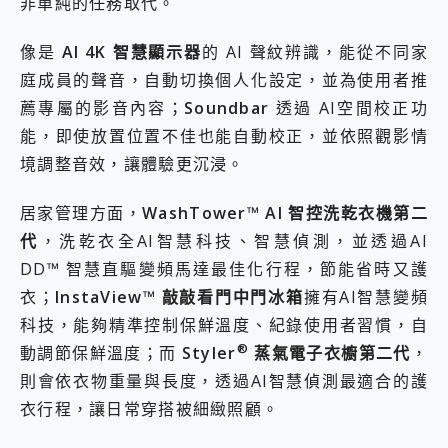
非單純的任務取代。
像是
AI 4K 智慧顯示器
的 AI 聲紋辨識，能從不同家
庭成員的聲音，自動切換個人化設定，並為使用者推
薦專屬的影音內容；
Soundbar
透過 AI空間校正功
能，即使放置位置不佳也能自動校正，並依照觀影情
境調整音效，讓體驗更沉浸。
居家管理方面，
WashTower™ AI 智控洗乾衣機第二
代
，洗乾衣全AI智慧科技、智慧偵測，並透過AI
DD™ 智慧直驅變頻馬達最佳化行程，節能省時又護
衣；
InstaView™ 敲敲看門中門冰箱
擁有AI智慧變頻
科技，能夠精準控制保鮮溫度、紀錄使用者習慣，自
®
動調節保鮮溫度；而
Styler
蒸氣電子衣櫥第二代
，
則會依衣物重量與長度，透過AI智慧偵測最適合的護
衣行程，讓日常穿搭被細緻照顧。