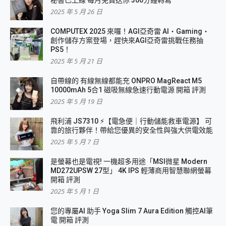
2025 年 5 月 26 日
COMPUTEX 2025 來囉！AGI亞奇雷 AI・Gaming・
創作儲存方案登場，趕快來AGI亞奇雷挑戰任務抽
PS5！
2025 年 5 月 21 日
自帶線的 有線無線都能充 ONPRO MagReact M5
10000mAh 5合1 磁吸無線急速行動電源 開箱 評測
2025 年 5 月 19 日
飛利浦 JS7310 ⚡【電急便｜行動儲能救車電源】 可
靠的旅行夥伴！帶給您優異的安全性與強大供電效能
2025 年 5 月 7 日
是螢幕也是電視! 一機超多用途「MSI微星 Modern
MD272UPSW 27型」 4K IPS 輕薄商用智慧聯網螢幕
開箱 評測
2025 年 5 月 1 日
您的專屬AI 助手 Yoga Slim 7 Aura Edition 觸控AI筆
電 開箱 評測