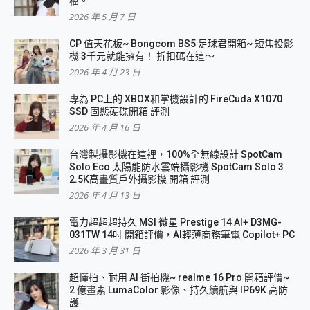
檔。
2026 年 5 月 7 日
CP 值天花板~ Bongcom BS5 足球君開箱~ 短焦投影
機 3千元就能擁有！ 折扣碼在這～
2026 年 4 月 23 日
專為 PC上的 XBOX和掌機設計的 FireCuda X1070
SSD 固態硬碟開箱 評測
2026 年 4 月 16 日
台灣製攝影機在這裡，100%全無線設計 SpotCam
Solo Eco 太陽能防水雲端攝影機 SpotCam Solo 3
2.5K高畫質戶外攝影機 開箱 評測
2026 年 4 月 13 日
電力超超超持久 MSI 微星 Prestige 14 AI+ D3MG-
031TW 14吋 開箱評價，AI輕薄商務筆電 Copilot+ PC
2026 年 3 月 31 日
超懂拍、耐用 AI 街拍機~ realme 16 Pro 開箱評價~
2 億畫素 LumaColor 影像、持久續航與 IP69K 高防
護