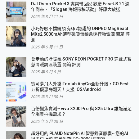
DJI Osmo Pocket 3 爽爽帶回家 歡慶 EaseUS 21 週
年到來，「Slogan 海報徵稿活動」好康大放送
2025 年 8 月 11 日
小巧好吸不擋鏡頭 有Qi2認證的 ONPRO MagReact
MXs2 5000mAh薄型磁吸無線急速行動電源 開箱 評
測
2025 年 6 月 11 日
會走動的冷暖氣 SONY REON POCKET PRO 穿戴式智
慧冷暖調溫裝置 開箱 評測
2025 年 6 月 6 日
寶可夢飛人外掛iToolab AnyGo全新升級，GO Fest
五折優惠嗨翻天！支援 iOS/Android！
2025 年 5 月 30 日
百倍變焦實測~ vivo X200 Pro 與 S25 Ultra 誰能滿足
全場景拍攝需求？
2025 年 5 月 28 日
超好用的 PLAUD NotePin AI 智慧錄音膠囊~ 您的AI
秘書已上線 每月免費送你 300分鐘轉寫