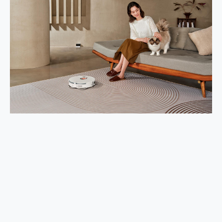
2億 APO蔡司長焦神機降臨~ vivo X200 Pro、vivo X200 就是這麼好拍
EaseUS Vocal Remover 免費線上去聲器一鍵去除人聲 人聲 音樂分離 2024 消除人聲推薦
3 個超值 MHN 飛人工具分享~~ iToolab AnyGo 魔物獵人 Now飛人 ios教學 不出門也可以到處走
Locawhere AnyTo 寶可夢飛人 AnyTo 不出門也可以飛遍全世界
小體積 40000mAh 超大容量 一次充5個設備 充好充滿 CUKTECH 酷態科 300W 微型充電站 開箱 評測
97.3% 恢復率，資料救援就是這麼簡單 EaseUS Data Recovery Wizard Free 18.0.0 業界最好的資料救援軟體
磁碟系統大風吹 有了 磁碟管理程式 EaseUS Partition Master 就是這麼簡單
全新 SONY Xperia 1 VI 開箱! 相機實測! 長焦覆蓋更遠更清晰、2日長續航、頂尖影音娛樂效能~
Xiaomi 14 Ultra 開箱 評測~ 有深度的 Leica 影像旗艦手機! 加碼小旗艦 Xiaomi 14 開箱 評測
vivo TWS 3e 真無線藍牙耳機智慧降噪升級、音質明亮溫潤，並支援雙設備連接~
MSI Claw 掌機專屬配件包 來囉 完美保護 MSI Claw A1M-026TW 電競掌機
人像旗艦 vivo V30 系列 開箱 評測! 首搭蔡司光學鏡頭、攝影棚級柔光環、拍攝功能最好玩的美拍神機 vivo V30 Pro
多個願望一次滿足 超強散熱 微星 MSI Claw A1M-026TW 電競掌機 開箱 評測
一吸完美對位 擁有超強吸力與超好用的隱磁支架 O-ONE MAG 最會吸的行動電源 開箱 評測
OPPO 哈蘇 300mm 專業增距鏡實測：Find X9 Ultra 光學長焦隨手拍，紀錄生活就是這麼簡單
Motorola edge 70 pro 及 moto g37 power上市，登錄在送飛利浦氣炸鍋
近八千元的 Soundcore Liberty 5 Pro Max，有螢幕的耳機會是智商稅嗎?
ASUS Pad 全面應援 Me Time，加碼愛奇藝黃金雙周卡體驗，專案價最低 NT$0 起