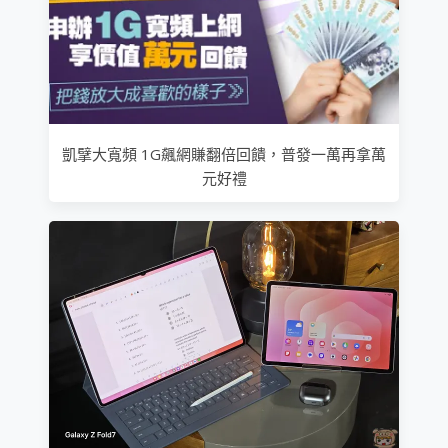
凱擘大寬頻 1G飆網賺翻倍回饋，普發一萬再拿萬
元好禮