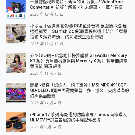
一鍵修復模糊影片、舊照的 AI 好幫手! VideoProc
Converter AI 新版全解析 × 年末優惠，一篇全看懂
2025 年 12 月 15 日
小朋友才做選擇 投影機 RGB藍牙音響 氛圍情境燈 我
通通都要！ Starfish 2 幻彩膠囊投影機｜結合「 智慧
投影 & 煥彩流動 」的沈浸式生活新體驗
2025 年 12 月 13 日
外型超吸晴~ 給您絕佳操控體驗 GravaStar Mercury
K1 系列 異星機械鍵盤與 Mercury X 系列 輕量無線電
競滑鼠 開箱 評測
2025 年 11 月 7 日
開箱~變身「蜘蛛人」椅子軍師！MSI MPG 491CQP
QD-OLED 超寬曲面電競螢幕，多工辦公、爽度滿滿的
終極桌面體驗
2025 年 11 月 4 日
iPhone 17 系列 有認證的防護來囉！ imos 首家導入
UL MCV 行銷宣告驗證的手機配件品牌
2025 年 9 月 24 日