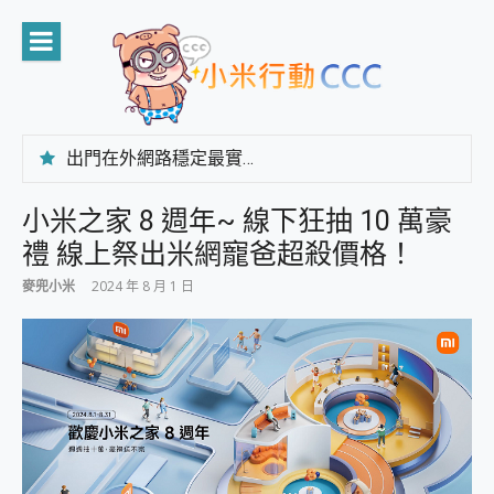
Skip
to
content
出門在外網路穩定最實在 「台灣大哥大」榮獲 4G/5G 在線率全球 NO.3 全台第一與全台六冠王實測心得，走到哪順到哪！
「AUSNAT R1 錄音卡」開箱評測~ 終結會議紀錄地獄，自動生成摘要報告，200+語言翻譯，旅遊最強搭檔。
CP 值天花板~ Bongcom BS5 足球君開箱~ 短焦投影機 3千元就能擁有！ 折扣碼在這～
小米之家 8 週年~ 線下狂抽 10 萬豪
專為 PC上的 XBOX和掌機設計的 FireCuda X1070 SSD 固態硬碟開箱 評測
禮 線上祭出米網寵爸超殺價格！
台灣製攝影機在這裡，100%全無線設計 SpotCam Solo Eco 太陽能防水雲端攝影機 SpotCam Solo 3 2.5K高畫質戶外攝影機 開箱 評測
電力超超超持久 MSI 微星 Prestige 14 AI+ D3MG-031TW 14吋 開箱評價，AI輕薄商務筆電 Copilot+ PC
麥兜小米
2024 年 8 月 1 日
超懂拍、耐用 AI 街拍機~ realme 16 Pro 開箱評價~ 2 億畫素 LumaColor 影像、持久續航與 IP69K 高防護
防窺黑科技 Galaxy S26 Ultra系列保護貼怎麼選？imos AR 低反光玻璃、藍寶石鏡頭貼與軍規防摔殼完整開箱評價
AI 支付 一錶搞定大小事 Xiaomi Watch 5 開箱 評測
超驚艷 讓人一眼就愛上 LENOVO 聯想 Yoga Book 9 14吋 AI輕薄筆電 開箱 評測
美到讓人超想擁有 moto pad 60 系列 與 Moto | Swarovski razr 60 冰藍限定版本 開箱 評測
好用的 EaseUS Partition Master 讓您輕鬆的移除與格式化有防寫保護的隨身碟或SD卡
一鍵修復模糊影片、舊照的 AI 好幫手! VideoProc Converter AI 新版全解析 × 年末優惠，一篇全看懂
小朋友才做選擇 投影機 RGB藍牙音響 氛圍情境燈 我通通都要！ Starfish 2 幻彩膠囊投影機｜結合「 智慧投影 & 煥彩流動 」的沈浸式生活新體驗