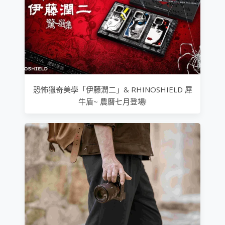
恐怖獵奇美學「伊藤潤二」& RHINOSHIELD 犀
牛盾~ 農曆七月登場!