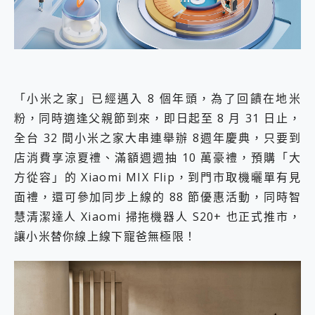
外型超吸晴~ 給您絕佳操控體驗 GravaStar Mercury K1 系列 異星機械鍵盤與 Mercury X 系列 輕量無線電競滑鼠 開箱 評測
開箱~變身「蜘蛛人」椅子軍師！MSI MPG 491CQP QD-OLED 超寬曲面電競螢幕，多工辦公、爽度滿滿的終極桌面體驗
iPhone 17 系列 有認證的防護來囉！ imos 首家導入 UL MCV 行銷宣告驗證的手機配件品牌
DJI Osmo Pocket 3 爽爽帶回家 歡慶 EaseUS 21 週年到來，「Slogan 海報徵稿活動」好康大放送
小巧好吸不擋鏡頭 有Qi2認證的 ONPRO MagReact MXs2 5000mAh薄型磁吸無線急速行動電源 開箱 評測
會走動的冷暖氣 SONY REON POCKET PRO 穿戴式智慧冷暖調溫裝置 開箱 評測
寶可夢飛人外掛iToolab AnyGo全新升級，GO Fest 五折優惠嗨翻天！支援 iOS/Android！
「小米之家」已經邁入 8 個年頭，為了回饋在地米
百倍變焦實測~ vivo X200 Pro 與 S25 Ultra 誰能滿足全場景拍攝需求？
粉，同時適逢父親節到來，即日起至 8 月 31 日止，
超好用的 PLAUD NotePin AI 智慧錄音膠囊~ 您的AI 秘書已上線 每月免費送你 300分鐘轉寫
全台 32 間小米之家大串連舉辦 8週年慶典，只要到
COMPUTEX 2025 來囉！AGI亞奇雷 AI・Gaming・創作儲存方案登場，趕快來AGI亞奇雷挑戰任務抽 PS5！
店消費享涼夏禮、滿額週週抽 10 萬豪禮，預購「大
自帶線的 有線無線都能充 ONPRO MagReact M5 10000mAh 5合1 磁吸無線急速行動電源 開箱 評測
飛利浦 JS7310 ⚡【電急便｜行動儲能救車電源】 可靠的旅行夥伴！帶給您優異的安全性與強大供電效能
方從容」的 Xiaomi MIX Flip，到門市取機曬單有見
是螢幕也是電視! 一機超多用途「MSI微星 Modern MD272UPSW 27型」 4K IPS 輕薄商用智慧聯網螢幕 開箱 評測
面禮，還可參加同步上線的 88 節優惠活動，同時智
您的專屬AI 助手 Yoga Slim 7 Aura Edition 觸控AI筆電 開箱 評測
慧清潔達人 Xiaomi 掃拖機器人 S20+ 也正式推市，
realme 14 Pro 超硬軍規、冰感變色實測，realme 14 5G 遊戲戰鬥值爆表，效能x娛樂全都要！
iPhone、Apple Watch、AirPods耳機 三個設備充電一起搞定 ONPRO MagReact™ M3 3 in 1可攜摺疊無線充電器 開箱 評測
讓小米替你線上線下寵爸無極限！
動靜皆宜「HUAWEI FreeArc」開放式耳掛耳機，無感配戴! 超穩超服貼，音質、通話也很優質
好玩好拍 vivo V50 ~ 口袋裡的 Zeiss 潮流攝影棚!
25種洗烘模式一機搞定! Roborock 衣莉莎白 H1 Neo分子篩洗脫烘 AI 滾筒洗衣機
給 MSI Claw 系列電競掌機 最完美的家 MSI Nest Docking Station 掌機專屬擴充底座 開箱 評測
B&O 精品級音響! Home+ 中嘉寬頻 SoundBox 劇院串流盒 開箱 評測