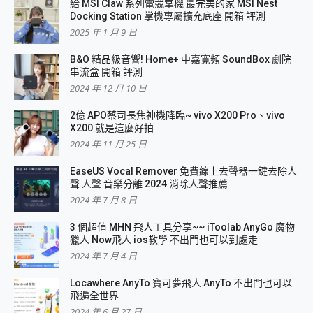
給 MSI Claw 系列電競掌機 最完美的家 MSI Nest
Docking Station 掌機專屬擴充底座 開箱 評測
2025 年 1 月 9 日
B&O 精品級音響! Home+ 中嘉寬頻 SoundBox 劇院
串流盒 開箱 評測
2024 年 12 月 10 日
2億 APO蔡司長焦神機降臨~ vivo X200 Pro、vivo
X200 就是這麼好拍
2024 年 11 月 25 日
EaseUS Vocal Remover 免費線上去聲器一鍵去除人
聲 人聲 音樂分離 2024 消除人聲推薦
2024 年 7 月 8 日
3 個超值 MHN 飛人工具分享~~ iToolab AnyGo 魔物
獵人 Now飛人 ios教學 不出門也可以到處走
2024 年 7 月 4 日
Locawhere AnyTo 寶可夢飛人 AnyTo 不出門也可以
飛遍全世界
2024 年 6 月 27 日