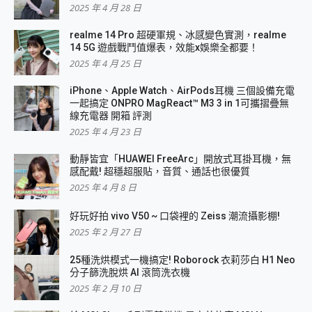
2025 年 4 月 28 日
realme 14 Pro 超硬軍規、冰感變色實測，realme
14 5G 遊戲戰鬥值爆表，效能x娛樂全都要！
2025 年 4 月 25 日
iPhone、Apple Watch、AirPods耳機 三個設備充電
一起搞定 ONPRO MagReact™ M3 3 in 1可攜摺疊無
線充電器 開箱 評測
2025 年 4 月 23 日
動靜皆宜「HUAWEI FreeArc」開放式耳掛耳機，無
感配戴! 超穩超服貼，音質、通話也很優質
2025 年 4 月 8 日
好玩好拍 vivo V50 ~ 口袋裡的 Zeiss 潮流攝影棚!
2025 年 2 月 27 日
25種洗烘模式一機搞定! Roborock 衣莉莎白 H1 Neo
分子篩洗脫烘 AI 滾筒洗衣機
2025 年 2 月 10 日