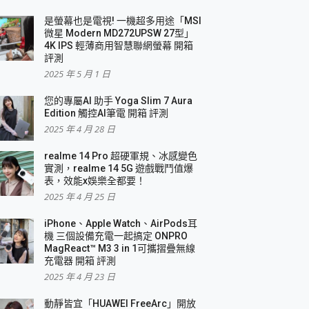
是螢幕也是電視! 一機超多用途「MSI
微星 Modern MD272UPSW 27型」
4K IPS 輕薄商用智慧聯網螢幕 開箱
評測
2025 年 5 月 1 日
您的專屬AI 助手 Yoga Slim 7 Aura
Edition 觸控AI筆電 開箱 評測
2025 年 4 月 28 日
realme 14 Pro 超硬軍規、冰感變色
實測，realme 14 5G 遊戲戰鬥值爆
表，效能x娛樂全都要！
2025 年 4 月 25 日
iPhone、Apple Watch、AirPods耳
機 三個設備充電一起搞定 ONPRO
MagReact™ M3 3 in 1可攜摺疊無線
充電器 開箱 評測
2025 年 4 月 23 日
動靜皆宜「HUAWEI FreeArc」開放