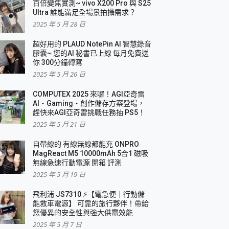
百倍變焦實測~ vivo X200 Pro 與 S25
Ultra 誰能滿足全場景拍攝需求？
2025 年 5 月 28 日
超好用的 PLAUD NotePin AI 智慧錄音
膠囊~ 您的AI 秘書已上線 每月免費送
你 300分鐘轉寫
2025 年 5 月 26 日
COMPUTEX 2025 來囉！AGI亞奇雷
AI・Gaming・創作儲存方案登場，
趕快來AGI亞奇雷挑戰任務抽 PS5！
2025 年 5 月 21 日
自帶線的 有線無線都能充 ONPRO
MagReact M5 10000mAh 5合1 磁吸
無線急速行動電源 開箱 評測
2025 年 5 月 19 日
飛利浦 JS7310 ⚡【電急便｜行動儲
能救車電源】 可靠的旅行夥伴！帶給
您優異的安全性與強大供電效能
2025 年 5 月 7 日