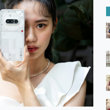
6 Ultra系列保護貼怎麼選？imos AR 低反光玻璃、藍寶石鏡頭
mi Watch 5 開箱 評測
O 聯想 Yoga Book 9 14吋 AI輕薄筆電 開箱 評測
60 系列 與 Moto | Swarovski razr 60 冰藍限定版本 開箱 評測
tion Master 讓您輕鬆的移除與格式化有防寫保護的隨身碟或SD卡
好幫手! VideoProc Converter AI 新版全解析 × 年末優惠
B藍牙音響 氛圍情境燈 我通通都要！ Starfish 2 幻彩膠囊投影
GravaStar Mercury K1 系列 異星機械鍵盤與 Mercury 
！MSI MPG 491CQP QD-OLED 超寬曲面電競螢幕，
證的防護來囉！ imos 首家導入 UL MCV 行銷宣告驗證的手機配件品牌
 爽爽帶回家 歡慶 EaseUS 21 週年到來，「Slogan 海報徵稿活動」
的 ONPRO MagReact MXs2 5000mAh薄型磁吸無線急速行
ON POCKET PRO 穿戴式智慧冷暖調溫裝置 開箱 評測
yGo全新升級，GO Fest 五折優惠嗨翻天！支援 iOS/Android！
 Pro 與 S25 Ultra 誰能滿足全場景拍攝需求？
in AI 智慧錄音膠囊~ 您的AI 秘書已上線 每月免費送你 300分鐘轉
囉！AGI亞奇雷 AI・Gaming・創作儲存方案登場，趕快來AGI亞奇雷
RO MagReact M5 10000mAh 5合1 磁吸無線急速行動電源
電急便｜行動儲能救車電源】 可靠的旅行夥伴！帶給您優異的安全性
「MSI微星 Modern MD272UPSW 27型」 4K IPS 輕薄