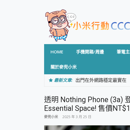
Skip
to
content
HOME
手機開箱/周邊
筆電主
關於麥兜小米
最新文章:
出門在外網路穩定最實在 「
「AUSNAT R1 錄音
CP 值天花板~ Bongco
透明 Nothing Phone (
專為 PC上的 XBOX和掌機設計
台灣製攝影機在這裡，100%全無
Essential Space! 售價NT
測
麥兜小米
2025 年 3 月 25 日
電力超超超持久 MSI 微星 Pre
超懂拍、耐用 AI 街拍機~ re