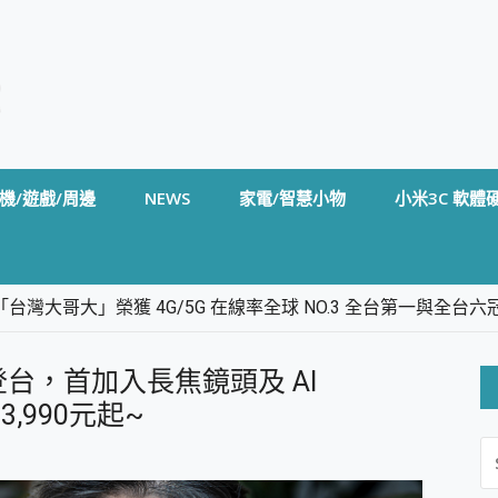
機/遊戲/周邊
NEWS
家電/智慧小物
小米3C 軟體
台灣大哥大」榮獲 4G/5G 在線率全球 NO.3 全台第一與全
卡」開箱評測~ 終結會議紀錄地獄，自動生成摘要報告，200+語言
m BS5 足球君開箱~ 短焦投影機 3千元就能擁有！ 折扣碼在這～
3a) 登台，首加入長焦鏡頭及 AI
的 FireCuda X1070 SSD 固態硬碟開箱 評測
線設計 SpotCam Solo Eco 太陽能防水雲端攝影機 SpotCam
$13,990元起~
S
stige 14 AI+ D3MG-031TW 14吋 開箱評價，AI輕薄商務筆電 Co
FO
alme 16 Pro 開箱評價~ 2 億畫素 LumaColor 影像、持久續航與