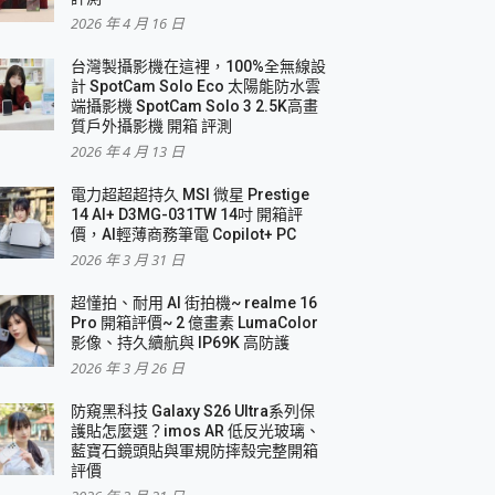
2026 年 4 月 16 日
要！
台灣製攝影機在這裡，100%全無線設
3 in 1可攜摺疊無線充電器 開箱 評測
計 SpotCam Solo Eco 太陽能防水雲
優質
端攝影機 SpotCam Solo 3 2.5K高畫
質戶外攝影機 開箱 評測
2026 年 4 月 13 日
 評測
電力超超超持久 MSI 微星 Prestige
14 AI+ D3MG-031TW 14吋 開箱評
價，AI輕薄商務筆電 Copilot+ PC
2026 年 3 月 31 日
到處走
超懂拍、耐用 AI 街拍機~ realme 16
 開箱 評測
Pro 開箱評價~ 2 億畫素 LumaColor
業界最好的資料救援軟體
影像、持久續航與 IP69K 高防護
2026 年 3 月 26 日
效能~
防窺黑科技 Galaxy S26 Ultra系列保
護貼怎麼選？imos AR 低反光玻璃、
藍寶石鏡頭貼與軍規防摔殼完整開箱
評價
機 vivo V30 Pro