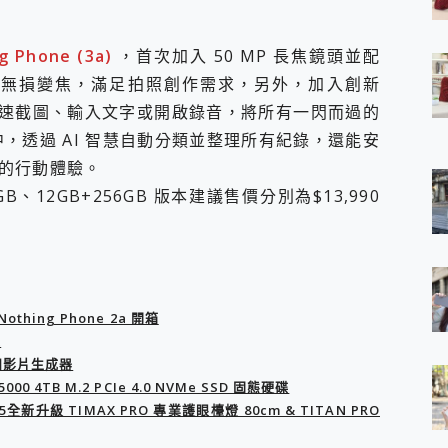
 7 Aura Edition 觸控AI筆電 開箱 評測
軍規、冰感變色實測，realme 14 5G 遊戲戰鬥值爆表，效能x娛樂全都
g Phone (3a)
，首次加入 50 MP 長焦鏡頭並配
h、AirPods耳機 三個設備充電一起搞定 ONPRO MagReact™ M3 
學與4倍無損變焦，滿足拍照創作需求，另外，加入創新
eeArc」開放式耳掛耳機，無感配戴! 超穩超服貼，音質、通話也很
袋裡的 Zeiss 潮流攝影棚!
下即可快速截圖、輸入文字或開啟錄音，將所有一閃而過的
orock 衣莉莎白 H1 Neo分子篩洗脫烘 AI 滾筒洗衣機
ace 中，透過 AI 智慧自動分類並整理所有紀錄，還能安
 最完美的家 MSI Nest Docking Station 掌機專屬擴充底座 開箱
的行動體驗。
 中嘉寬頻 SoundBox 劇院串流盒 開箱 評測
ivo X200 Pro、vivo X200 就是這麼好拍
、12GB+256GB 版本建議售價分別為$13,990
over 免費線上去聲器一鍵去除人聲 人聲 音樂分離 2024 消除人聲推薦
~~ iToolab AnyGo 魔物獵人 Now飛人 ios教學 不出門也可以
寶可夢飛人 AnyTo 不出門也可以飛遍全世界
容量 一次充5個設備 充好充滿 CUKTECH 酷態科 300W 微型充電站
簡單 EaseUS Data Recovery Wizard Free 18.0.0 
hing Phone 2a 開箱
 EaseUS Partition Master 就是這麼簡單
機
1 VI 開箱! 相機實測! 長焦覆蓋更遠更清晰、2日長續航、頂尖影音娛樂
像和影片生成器
 評測~ 有深度的 Leica 影像旗艦手機! 加碼小旗艦 Xiaomi 14 開箱 評測
4TB M.2 PCIe 4.0 NVMe SSD 固態硬碟
無線藍牙耳機智慧降噪升級、音質明亮溫潤，並支援雙設備連接~
升級 TIMAX PRO 專業護眼檯燈 80cm & TITAN PRO
來囉 完美保護 MSI Claw A1M-026TW 電競掌機
列 開箱 評測! 首搭蔡司光學鏡頭、攝影棚級柔光環、拍攝功能最好玩的美拍神