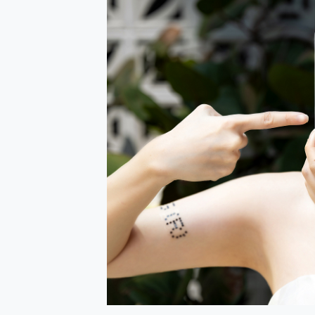
防窺黑科技 Galaxy S2
AI 支付 一錶搞定大小事 Xiao
超驚艷 讓人一眼就愛上 LENOV
美到讓人超想擁有 moto pad 
好用的 EaseUS Parti
一鍵修復模糊影片、舊照的 AI 
小朋友才做選擇 投影機 RG
式生活新體驗
外型超吸晴~ 給您絕佳操控體驗 
開箱~變身「蜘蛛人」椅子軍師
iPhone 17 系列 有認
DJI Osmo Pocket 3
小巧好吸不擋鏡頭 有Qi2認證
會走動的冷暖氣 SONY RE
寶可夢飛人外掛iToolab An
百倍變焦實測~ vivo X200
超好用的 PLAUD NoteP
COMPUTEX 2025 來
自帶線的 有線無線都能充 ONP
飛利浦 JS7310 ⚡【
是螢幕也是電視! 一機超多用途