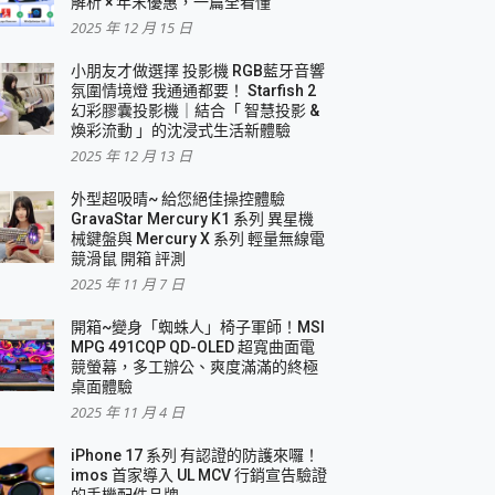
解析 × 年末優惠，一篇全看懂
2025 年 12 月 15 日
小朋友才做選擇 投影機 RGB藍牙音響
氛圍情境燈 我通通都要！ Starfish 2
幻彩膠囊投影機｜結合「 智慧投影 &
煥彩流動 」的沈浸式生活新體驗
2025 年 12 月 13 日
外型超吸晴~ 給您絕佳操控體驗
GravaStar Mercury K1 系列 異星機
械鍵盤與 Mercury X 系列 輕量無線電
競滑鼠 開箱 評測
2025 年 11 月 7 日
開箱~變身「蜘蛛人」椅子軍師！MSI
MPG 491CQP QD-OLED 超寬曲面電
競螢幕，多工辦公、爽度滿滿的終極
桌面體驗
2025 年 11 月 4 日
iPhone 17 系列 有認證的防護來囉！
imos 首家導入 UL MCV 行銷宣告驗證
的手機配件品牌