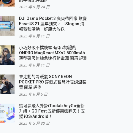
2025 年 9 月 24 日
DJI Osmo Pocket 3 爽爽帶回家 歡慶
EaseUS 21 週年到來，「Slogan 海
報徵稿活動」好康大放送
2025 年 8 月 11 日
小巧好吸不擋鏡頭 有Qi2認證的
ONPRO MagReact MXs2 5000mAh
薄型磁吸無線急速行動電源 開箱 評測
2025 年 6 月 11 日
會走動的冷暖氣 SONY REON
POCKET PRO 穿戴式智慧冷暖調溫裝
置 開箱 評測
2025 年 6 月 6 日
寶可夢飛人外掛iToolab AnyGo全新
升級，GO Fest 五折優惠嗨翻天！支
援 iOS/Android！
2025 年 5 月 30 日