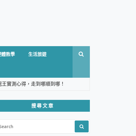
硬體教學
生活旅遊
台六冠王實測心得，走到哪順到哪！
翻譯，旅遊最強搭檔。
搜尋文章
 Solo 3 2.5K高畫質戶外攝影機 開箱 評
EARCH
pilot+ PC
R:
 IP69K 高防護