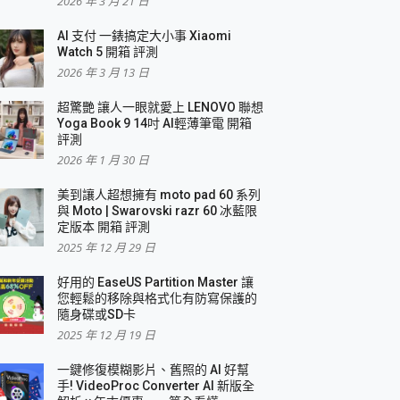
2026 年 3 月 21 日
AI 支付 一錶搞定大小事 Xiaomi
Watch 5 開箱 評測
2026 年 3 月 13 日
盛典
超驚艷 讓人一眼就愛上 LENOVO 聯想
Yoga Book 9 14吋 AI輕薄筆電 開箱
評測
2026 年 1 月 30 日
美到讓人超想擁有 moto pad 60 系列
與 Moto | Swarovski razr 60 冰藍限
定版本 開箱 評測
2025 年 12 月 29 日
好用的 EaseUS Partition Master 讓
您輕鬆的移除與格式化有防寫保護的
隨身碟或SD卡
2025 年 12 月 19 日
一鍵修復模糊影片、舊照的 AI 好幫
手! VideoProc Converter AI 新版全