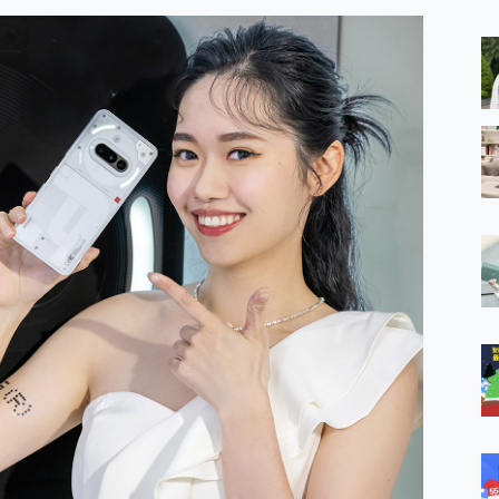
 MSI Claw A1M-026TW 電競掌機 開箱 評測
與超好用的隱磁支架 O-ONE MAG 最會吸的行動電源 開箱 評測
ro 及 moto g37 power上市，登錄在送飛利浦氣炸鍋
iberty 5 Pro Max，有螢幕的耳機會是智商稅嗎?
e Time，加碼愛奇藝黃金雙周卡體驗，專案價最低 NT$0 起
x MOLLY Limited Edition 限量版開賣，攜手味全龍進駐大巨蛋萬人