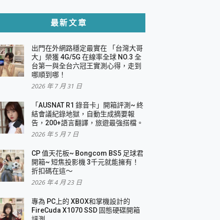
貼與軍規防摔殼完整開箱評價
最新文章
出門在外網路穩定最實在 「台灣大哥
，一篇全看懂
大」榮獲 4G/5G 在線率全球 NO.3 全
台第一與全台六冠王實測心得，走到
機｜結合「 智慧投影 & 煥彩流動 」的沈浸
哪順到哪！
2026 年 7 月 31 日
X 系列 輕量無線電競滑鼠 開箱 評測
多工辦公、爽度滿滿的終極桌面體驗
「AUSNAT R1 錄音卡」開箱評測~ 終
結會議紀錄地獄，自動生成摘要報
好康大放送
告，200+語言翻譯，旅遊最強搭檔。
動電源 開箱 評測
2026 年 5 月 7 日
CP 值天花板~ Bongcom BS5 足球君
開箱~ 短焦投影機 3千元就能擁有！
折扣碼在這～
寫
2026 年 4 月 23 日
挑戰任務抽 PS5！
 開箱 評測
專為 PC上的 XBOX和掌機設計的
與強大供電效能
FireCuda X1070 SSD 固態硬碟開箱
商用智慧聯網螢幕 開箱 評測
評測