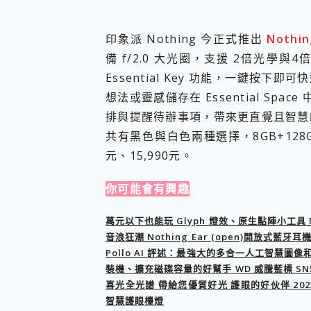
您的專屬AI 助手 Yoga Slim
realme 14 Pro 超硬
印象派 Nothing 今正式推出
Nothin
iPhone、Apple Watc
備 f/2.0 大光圈，支援 2倍光
動靜皆宜「HUAWEI Fr
好玩好拍 vivo V50 ~ 口
Essential Key 功能，一鍵按
25種洗烘模式一機搞定! Rob
想法或靈感儲存在 Essential Sp
給 MSI Claw 系列電競掌機
排與提醒待辦事項，帶來更直覺且智慧
B&O 精品級音響! Home+
2億 APO蔡司長焦神機降臨~ v
共有黑色與白色兩種選擇，8GB+128GB
EaseUS Vocal Rem
元、15,990元。
3 個超值 MHN 飛人工具分享
Locawhere AnyTo 
你可能會有興趣
小體積 40000mAh 超大
97.3% 恢復率，資料救援就是這麼
萬元以下也能玩 Glyph 燈效、原生點陣小工具 Not
磁碟系統大風吹 有了 磁碟管理程式
音浪狂潮 Nothing Ear (open)開放式藍牙耳
全新 SONY Xperia 
Pollo AI 評述：最強大的多合一人工智慧圖
Xiaomi 14 Ultra 開箱
裝機、擴充磁碟容量的好幫手 WD 威騰藍標 SN5000 
vivo TWS 3e 真
喜光全光譜 帶給您優質好光 護眼的好伙伴 2025全新
MSI Claw 掌機專屬配件包 
智慧護眼檯燈
人像旗艦 vivo V30 系