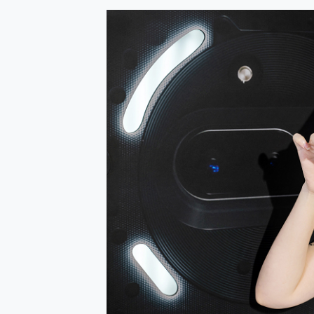
多個願望一次滿足 超強散熱 微星
一吸完美對位 擁有超強吸力
Motorola edge 70 p
近八千元的 Soundcore L
ASUS Pad 全面應援 M
榮耀 HONOR 600 Pro 