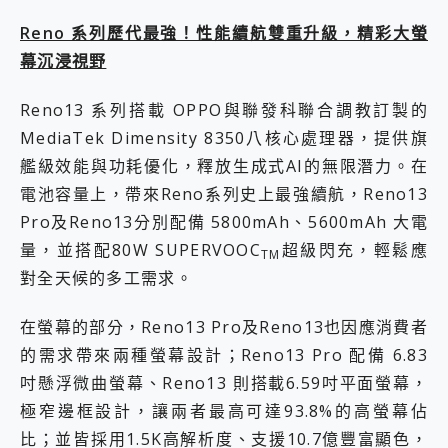
Reno 系列歷代最強！性能續航雙重升級，精彩大螢
幕沉浸視野
Reno13 系列搭載 OPPO與聯發科聯合調教訂製的
MediaTek Dimensity 8350八核心處理器，提供旗
艦級效能與功耗優化，釋放生成式AI的無限潛力。在
電池容量上，帶來Reno系列史上最強續航，Reno13
Pro及Reno13分別配備 5800mAh、5600mAh 大電
量，並搭配80W SUPERVOOC
超級閃充，輕鬆應
TM
對全天候的多工需求。
在螢幕的部分，Reno13 Pro及Reno13也因應消費者
的需求帶來兩種螢幕設計；Reno13 Pro 配備 6.83
吋懸浮微曲螢幕、Reno13 則搭載6.59吋平面螢幕，
極窄邊框設計，讓兩者最高可達93.8%的高螢幕佔
比；並皆採用1.5K高解析度、支援10.7億豐富顯色，