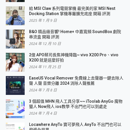
給 MSI Claw 系列電競掌機 最完美的家 MSI Nest
Docking Station 掌機專屬擴充底座 開箱 評測
2025 年 1 月 9 日
B&O 精品級音響! Home+ 中嘉寬頻 SoundBox 劇院
串流盒 開箱 評測
2024 年 12 月 10 日
2億 APO蔡司長焦神機降臨~ vivo X200 Pro、vivo
X200 就是這麼好拍
2024 年 11 月 25 日
EaseUS Vocal Remover 免費線上去聲器一鍵去除人
聲 人聲 音樂分離 2024 消除人聲推薦
2024 年 7 月 8 日
3 個超值 MHN 飛人工具分享~~ iToolab AnyGo 魔物
獵人 Now飛人 ios教學 不出門也可以到處走
2024 年 7 月 4 日
Locawhere AnyTo 寶可夢飛人 AnyTo 不出門也可以
飛遍全世界