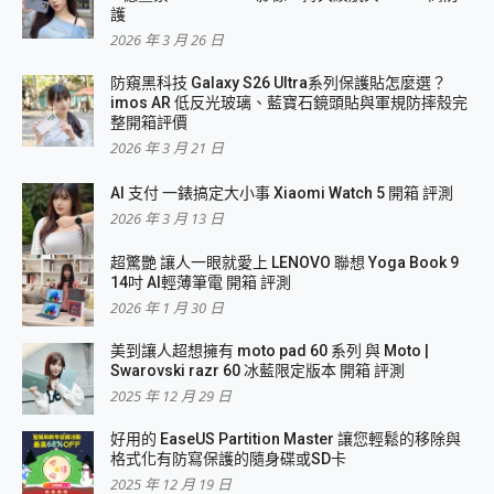
護
2026 年 3 月 26 日
防窺黑科技 Galaxy S26 Ultra系列保護貼怎麼選？
imos AR 低反光玻璃、藍寶石鏡頭貼與軍規防摔殼完
整開箱評價
2026 年 3 月 21 日
AI 支付 一錶搞定大小事 Xiaomi Watch 5 開箱 評測
2026 年 3 月 13 日
超驚艷 讓人一眼就愛上 LENOVO 聯想 Yoga Book 9
14吋 AI輕薄筆電 開箱 評測
2026 年 1 月 30 日
美到讓人超想擁有 moto pad 60 系列 與 Moto |
Swarovski razr 60 冰藍限定版本 開箱 評測
2025 年 12 月 29 日
好用的 EaseUS Partition Master 讓您輕鬆的移除與
格式化有防寫保護的隨身碟或SD卡
2025 年 12 月 19 日