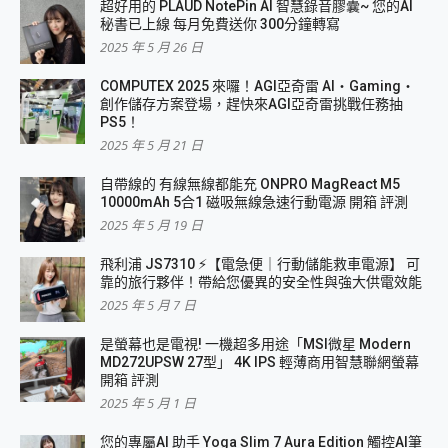
超好用的 PLAUD NotePin AI 智慧錄音膠囊~ 您的AI
秘書已上線 每月免費送你 300分鐘轉寫
2025 年 5 月 26 日
COMPUTEX 2025 來囉！AGI亞奇雷 AI・Gaming・
創作儲存方案登場，趕快來AGI亞奇雷挑戰任務抽
PS5！
2025 年 5 月 21 日
自帶線的 有線無線都能充 ONPRO MagReact M5
10000mAh 5合1 磁吸無線急速行動電源 開箱 評測
2025 年 5 月 19 日
飛利浦 JS7310 ⚡【電急便｜行動儲能救車電源】 可
靠的旅行夥伴！帶給您優異的安全性與強大供電效能
2025 年 5 月 7 日
是螢幕也是電視! 一機超多用途「MSI微星 Modern
MD272UPSW 27型」 4K IPS 輕薄商用智慧聯網螢幕
開箱 評測
2025 年 5 月 1 日
您的專屬AI 助手 Yoga Slim 7 Aura Edition 觸控AI筆