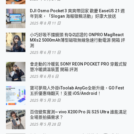
DJI Osmo Pocket 3 爽爽帶回家 歡慶 EaseUS 21 週
年到來，「Slogan 海報徵稿活動」好康大放送
2025 年 8 月 11 日
小巧好吸不擋鏡頭 有Qi2認證的 ONPRO MagReact
MXs2 5000mAh薄型磁吸無線急速行動電源 開箱 評
測
2025 年 6 月 11 日
會走動的冷暖氣 SONY REON POCKET PRO 穿戴式智
慧冷暖調溫裝置 開箱 評測
2025 年 6 月 6 日
寶可夢飛人外掛iToolab AnyGo全新升級，GO Fest
五折優惠嗨翻天！支援 iOS/Android！
2025 年 5 月 30 日
百倍變焦實測~ vivo X200 Pro 與 S25 Ultra 誰能滿足
全場景拍攝需求？
2025 年 5 月 28 日