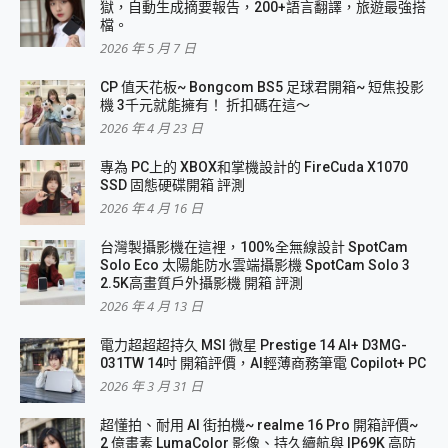
獄，自動生成摘要報告，200+語言翻譯，旅遊最強搭
檔。
2026 年 5 月 7 日
CP 值天花板~ Bongcom BS5 足球君開箱~ 短焦投影
機 3千元就能擁有！ 折扣碼在這～
2026 年 4 月 23 日
專為 PC上的 XBOX和掌機設計的 FireCuda X1070
SSD 固態硬碟開箱 評測
2026 年 4 月 16 日
台灣製攝影機在這裡，100%全無線設計 SpotCam
Solo Eco 太陽能防水雲端攝影機 SpotCam Solo 3
2.5K高畫質戶外攝影機 開箱 評測
2026 年 4 月 13 日
電力超超超持久 MSI 微星 Prestige 14 AI+ D3MG-
031TW 14吋 開箱評價，AI輕薄商務筆電 Copilot+ PC
2026 年 3 月 31 日
超懂拍、耐用 AI 街拍機~ realme 16 Pro 開箱評價~
2 億畫素 LumaColor 影像、持久續航與 IP69K 高防