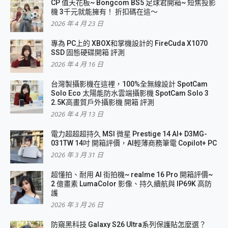
CP 值天花板~ Bongcom BS5 足球君開箱~ 短焦投影
機 3千元就能擁有！ 折扣碼在這～
2026 年 4 月 23 日
專為 PC上的 XBOX和掌機設計的 FireCuda X1070
SSD 固態硬碟開箱 評測
2026 年 4 月 16 日
台灣製攝影機在這裡，100%全無線設計 SpotCam
Solo Eco 太陽能防水雲端攝影機 SpotCam Solo 3
2.5K高畫質戶外攝影機 開箱 評測
2026 年 4 月 13 日
電力超超超持久 MSI 微星 Prestige 14 AI+ D3MG-
031TW 14吋 開箱評價，AI輕薄商務筆電 Copilot+ PC
2026 年 3 月 31 日
超懂拍、耐用 AI 街拍機~ realme 16 Pro 開箱評價~
2 億畫素 LumaColor 影像、持久續航與 IP69K 高防
護
2026 年 3 月 26 日
防窺黑科技 Galaxy S26 Ultra系列保護貼怎麼選？