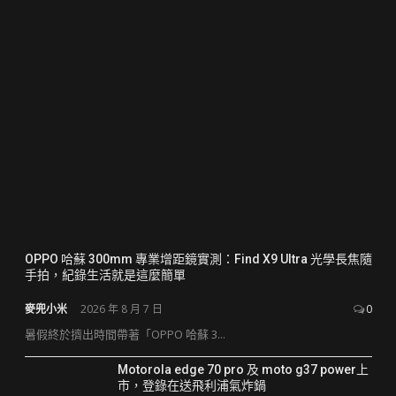
OPPO 哈蘇 300mm 專業增距鏡實測：Find X9 Ultra 光學長焦隨
手拍，紀錄生活就是這麼簡單
麥兜小米
2026 年 8 月 7 日
0
暑假終於擠出時間帶著「OPPO 哈蘇 3...
Motorola edge 70 pro 及 moto g37 power上
市，登錄在送飛利浦氣炸鍋