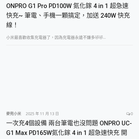
外型超吸晴~ 給您絕佳操控體驗 GravaStar Mercury K1 系列 異星機械鍵盤與 Mercury X 系列 輕量無線電競滑鼠 開箱 評測
ONPRO G1 Pro PD100W 氮化鎵 4 in 1 超急速
開箱~變身「蜘蛛人」椅子軍師！MSI MPG 491CQP QD-OLED 超寬曲面電競螢幕，多工辦公、爽度滿滿的終極桌面體驗
快充~ 筆電、手機一顆搞定，加送 240W 快充
iPhone 17 系列 有認證的防護來囉！ imos 首家導入 UL MCV 行銷宣告驗證的手機配件品牌
DJI Osmo Pocket 3 爽爽帶回家 歡慶 EaseUS 21 週年到來，「Slogan 海報徵稿活動」好康大放送
線！
小巧好吸不擋鏡頭 有Qi2認證的 ONPRO MagReact MXs2 5000mAh薄型磁吸無線急速行動電源 開箱 評測
會走動的冷暖氣 SONY REON POCKET PRO 穿戴式智慧冷暖調溫裝置 開箱 評測
小米最喜歡收集充電器了，因為充電器永遠不嫌多🤣🤣...
寶可夢飛人外掛iToolab AnyGo全新升級，GO Fest 五折優惠嗨翻天！支援 iOS/Android！
百倍變焦實測~ vivo X200 Pro 與 S25 Ultra 誰能滿足全場景拍攝需求？
超好用的 PLAUD NotePin AI 智慧錄音膠囊~ 您的AI 秘書已上線 每月免費送你 300分鐘轉寫
COMPUTEX 2025 來囉！AGI亞奇雷 AI・Gaming・創作儲存方案登場，趕快來AGI亞奇雷挑戰任務抽 PS5！
自帶線的 有線無線都能充 ONPRO MagReact M5 10000mAh 5合1 磁吸無線急速行動電源 開箱 評測
飛利浦 JS7310 ⚡【電急便｜行動儲能救車電源】 可靠的旅行夥伴！帶給您優異的安全性與強大供電效能
是螢幕也是電視! 一機超多用途「MSI微星 Modern MD272UPSW 27型」 4K IPS 輕薄商用智慧聯網螢幕 開箱 評測
您的專屬AI 助手 Yoga Slim 7 Aura Edition 觸控AI筆電 開箱 評測
realme 14 Pro 超硬軍規、冰感變色實測，realme 14 5G 遊戲戰鬥值爆表，效能x娛樂全都要！
iPhone、Apple Watch、AirPods耳機 三個設備充電一起搞定 ONPRO MagReact™ M3 3 in 1可攜摺疊無線充電器 開箱 評測
動靜皆宜「HUAWEI FreeArc」開放式耳掛耳機，無感配戴! 超穩超服貼，音質、通話也很優質
麥兜小米
2025 年 11 月 13 日
0
好玩好拍 vivo V50 ~ 口袋裡的 Zeiss 潮流攝影棚!
一次充4個設備 兩台筆電也沒問題 ONPRO UC-
25種洗烘模式一機搞定! Roborock 衣莉莎白 H1 Neo分子篩洗脫烘 AI 滾筒洗衣機
給 MSI Claw 系列電競掌機 最完美的家 MSI Nest Docking Station 掌機專屬擴充底座 開箱 評測
G1 Max PD165W氮化鎵 4 in 1 超急速快充 開
B&O 精品級音響! Home+ 中嘉寬頻 SoundBox 劇院串流盒 開箱 評測