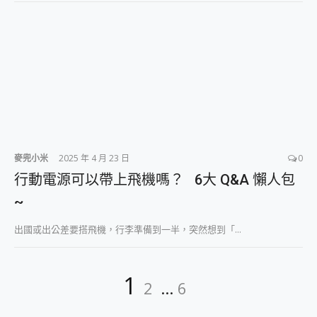
麥兜小米
2025 年 4 月 23 日
0
行動電源可以帶上飛機嗎？ 6大 Q&A 懶人包
~
出國或出公差要搭飛機，行李準備到一半，突然想到「...
文
Page
Page
Page
1
2
...
6
章