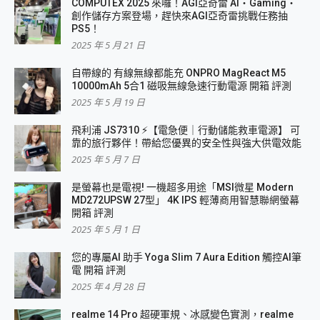
COMPUTEX 2025 來囉！AGI亞奇雷 AI・Gaming・
創作儲存方案登場，趕快來AGI亞奇雷挑戰任務抽
PS5！
2025 年 5 月 21 日
自帶線的 有線無線都能充 ONPRO MagReact M5
10000mAh 5合1 磁吸無線急速行動電源 開箱 評測
2025 年 5 月 19 日
飛利浦 JS7310 ⚡【電急便｜行動儲能救車電源】 可
靠的旅行夥伴！帶給您優異的安全性與強大供電效能
2025 年 5 月 7 日
是螢幕也是電視! 一機超多用途「MSI微星 Modern
MD272UPSW 27型」 4K IPS 輕薄商用智慧聯網螢幕
開箱 評測
2025 年 5 月 1 日
您的專屬AI 助手 Yoga Slim 7 Aura Edition 觸控AI筆
電 開箱 評測
2025 年 4 月 28 日
realme 14 Pro 超硬軍規、冰感變色實測，realme