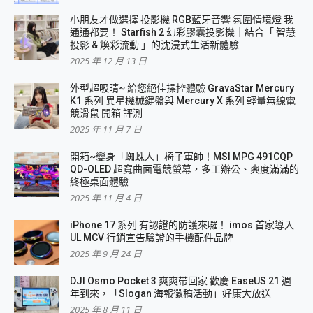
小朋友才做選擇 投影機 RGB藍牙音響 氛圍情境燈 我
通通都要！ Starfish 2 幻彩膠囊投影機｜結合「 智慧
投影 & 煥彩流動 」的沈浸式生活新體驗
2025 年 12 月 13 日
外型超吸晴~ 給您絕佳操控體驗 GravaStar Mercury
K1 系列 異星機械鍵盤與 Mercury X 系列 輕量無線電
競滑鼠 開箱 評測
2025 年 11 月 7 日
開箱~變身「蜘蛛人」椅子軍師！MSI MPG 491CQP
QD-OLED 超寬曲面電競螢幕，多工辦公、爽度滿滿的
終極桌面體驗
2025 年 11 月 4 日
iPhone 17 系列 有認證的防護來囉！ imos 首家導入
UL MCV 行銷宣告驗證的手機配件品牌
2025 年 9 月 24 日
DJI Osmo Pocket 3 爽爽帶回家 歡慶 EaseUS 21 週
年到來，「Slogan 海報徵稿活動」好康大放送
2025 年 8 月 11 日