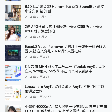
B&O 精品級音響! Home+ 中嘉寬頻 SoundBox 劇院
串流盒 開箱 評測
2024 年 12 月 10 日
2億 APO蔡司長焦神機降臨~ vivo X200 Pro、vivo
X200 就是這麼好拍
2024 年 11 月 25 日
EaseUS Vocal Remover 免費線上去聲器一鍵去除人
聲 人聲 音樂分離 2024 消除人聲推薦
2024 年 7 月 8 日
3 個超值 MHN 飛人工具分享~~ iToolab AnyGo 魔物
獵人 Now飛人 ios教學 不出門也可以到處走
2024 年 7 月 4 日
Locawhere AnyTo 寶可夢飛人 AnyTo 不出門也可以
飛遍全世界
2024 年 6 月 27 日
小體積 40000mAh 超大容量 一次充5個設備 充好充滿
CUKTECH 酷態科 300W 微型充電站 開箱 評測