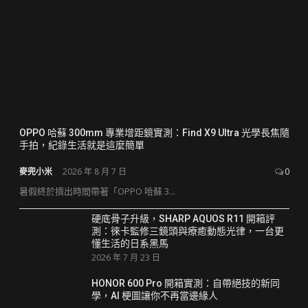
OPPO 哈蘇 300mm 專業增距鏡實測：Find X9 Ultra 光學長焦隨
手拍，紀錄生活就是這麼簡單
麥兜小米
2026 年 8 月 7 日
0
暑假終於擠出時間帶著「OPPO 哈蘇 3...
硬底骨子升級，SHARP AQUOS R11 開箱評
測：徠卡監修三鏡頭與療癒動態光律，一台更
懂生活的日系黑馬
2026 年 7 月 23 日
HONOR 600 Pro 開箱實測：自帶絕技的新同
學，AI 梗圖讓你不再當邊緣人