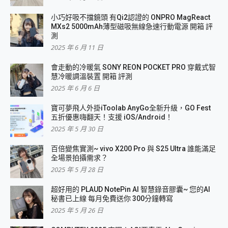
小巧好吸不擋鏡頭 有Qi2認證的 ONPRO MagReact
MXs2 5000mAh薄型磁吸無線急速行動電源 開箱 評
測
2025 年 6 月 11 日
會走動的冷暖氣 SONY REON POCKET PRO 穿戴式智
慧冷暖調溫裝置 開箱 評測
2025 年 6 月 6 日
寶可夢飛人外掛iToolab AnyGo全新升級，GO Fest
五折優惠嗨翻天！支援 iOS/Android！
2025 年 5 月 30 日
百倍變焦實測~ vivo X200 Pro 與 S25 Ultra 誰能滿足
全場景拍攝需求？
2025 年 5 月 28 日
超好用的 PLAUD NotePin AI 智慧錄音膠囊~ 您的AI
秘書已上線 每月免費送你 300分鐘轉寫
2025 年 5 月 26 日