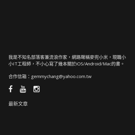
我是不知名部落客兼流浪作家，網路暱稱麥兜小米，現職小
小IT工程師，不小心寫了幾本關於iOS/Android/Mac的書。
合作信箱：
gemmychang@yahoo.com.tw
Facebook
YouTube
Instagram
粉
頻
絲
道
最新文章
團