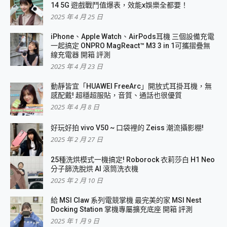
14 5G 遊戲戰鬥值爆表，效能x娛樂全都要！
2025 年 4 月 25 日
iPhone、Apple Watch、AirPods耳機 三個設備充電
一起搞定 ONPRO MagReact™ M3 3 in 1可攜摺疊無
線充電器 開箱 評測
2025 年 4 月 23 日
動靜皆宜「HUAWEI FreeArc」開放式耳掛耳機，無
感配戴! 超穩超服貼，音質、通話也很優質
2025 年 4 月 8 日
好玩好拍 vivo V50 ~ 口袋裡的 Zeiss 潮流攝影棚!
2025 年 2 月 27 日
25種洗烘模式一機搞定! Roborock 衣莉莎白 H1 Neo
分子篩洗脫烘 AI 滾筒洗衣機
2025 年 2 月 10 日
給 MSI Claw 系列電競掌機 最完美的家 MSI Nest
Docking Station 掌機專屬擴充底座 開箱 評測
2025 年 1 月 9 日