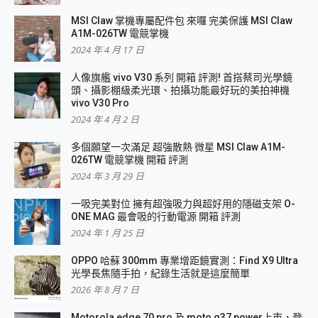
MSI Claw 掌機專屬配件包 來囉 完美保護 MSI Claw
A1M-026TW 電競掌機
2024 年 4 月 17 日
人像旗艦 vivo V30 系列 開箱 評測! 首搭蔡司光學鏡
頭、攝影棚級柔光環、拍攝功能最好玩的美拍神機
vivo V30 Pro
2024 年 4 月 2 日
多個願望一次滿足 超強散熱 微星 MSI Claw A1M-
026TW 電競掌機 開箱 評測
2024 年 3 月 29 日
一吸完美對位 擁有超強吸力與超好用的隱磁支架 O-
ONE MAG 最會吸的行動電源 開箱 評測
2024 年 1 月 25 日
OPPO 哈蘇 300mm 專業增距鏡實測：Find X9 Ultra
光學長焦隨手拍，紀錄生活就是這麼簡單
2026 年 8 月 7 日
Motorola edge 70 pro 及 moto g37 power上市，登