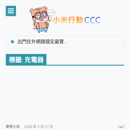
Skip
to
content
出門在外網路穩定最實在 「台灣大哥大」榮獲 4G/5G 在線率全球 NO.3 全台第一與全台六冠王實測心得，走到哪順到哪！
「AUSNAT R1 錄音卡」開箱評測~ 終結會議紀錄地獄，自動生成摘要報告，200+語言翻譯，旅遊最強搭檔。
CP 值天花板~ Bongcom BS5 足球君開箱~ 短焦投影機 3千元就能擁有！ 折扣碼在這～
標籤:
充電器
專為 PC上的 XBOX和掌機設計的 FireCuda X1070 SSD 固態硬碟開箱 評測
台灣製攝影機在這裡，100%全無線設計 SpotCam Solo Eco 太陽能防水雲端攝影機 SpotCam Solo 3 2.5K高畫質戶外攝影機 開箱 評測
電力超超超持久 MSI 微星 Prestige 14 AI+ D3MG-031TW 14吋 開箱評價，AI輕薄商務筆電 Copilot+ PC
超懂拍、耐用 AI 街拍機~ realme 16 Pro 開箱評價~ 2 億畫素 LumaColor 影像、持久續航與 IP69K 高防護
防窺黑科技 Galaxy S26 Ultra系列保護貼怎麼選？imos AR 低反光玻璃、藍寶石鏡頭貼與軍規防摔殼完整開箱評價
AI 支付 一錶搞定大小事 Xiaomi Watch 5 開箱 評測
超驚艷 讓人一眼就愛上 LENOVO 聯想 Yoga Book 9 14吋 AI輕薄筆電 開箱 評測
美到讓人超想擁有 moto pad 60 系列 與 Moto | Swarovski razr 60 冰藍限定版本 開箱 評測
好用的 EaseUS Partition Master 讓您輕鬆的移除與格式化有防寫保護的隨身碟或SD卡
一鍵修復模糊影片、舊照的 AI 好幫手! VideoProc Converter AI 新版全解析 × 年末優惠，一篇全看懂
小朋友才做選擇 投影機 RGB藍牙音響 氛圍情境燈 我通通都要！ Starfish 2 幻彩膠囊投影機｜結合「 智慧投影 & 煥彩流動 」的沈浸式生活新體驗
麥兜小米
2026 年 3 月 17 日
0