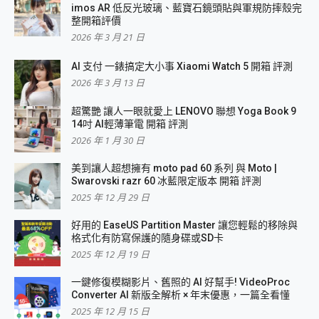
imos AR 低反光玻璃、藍寶石鏡頭貼與軍規防摔殼完
整開箱評價
2026 年 3 月 21 日
AI 支付 一錶搞定大小事 Xiaomi Watch 5 開箱 評測
2026 年 3 月 13 日
超驚艷 讓人一眼就愛上 LENOVO 聯想 Yoga Book 9
14吋 AI輕薄筆電 開箱 評測
2026 年 1 月 30 日
美到讓人超想擁有 moto pad 60 系列 與 Moto |
Swarovski razr 60 冰藍限定版本 開箱 評測
2025 年 12 月 29 日
好用的 EaseUS Partition Master 讓您輕鬆的移除與
格式化有防寫保護的隨身碟或SD卡
2025 年 12 月 19 日
一鍵修復模糊影片、舊照的 AI 好幫手! VideoProc
Converter AI 新版全解析 × 年末優惠，一篇全看懂
2025 年 12 月 15 日