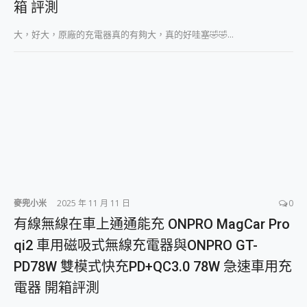
箱 評測
2億 APO蔡司長焦神機降臨~ vivo X200 Pro、vivo X200 就是這麼好拍
EaseUS Vocal Remover 免費線上去聲器一鍵去除人聲 人聲 音樂分離 2024 消除人聲推薦
大，好大，原廠的充電器真的有夠大，真的好哇塞🤣🤣...
3 個超值 MHN 飛人工具分享~~ iToolab AnyGo 魔物獵人 Now飛人 ios教學 不出門也可以到處走
Locawhere AnyTo 寶可夢飛人 AnyTo 不出門也可以飛遍全世界
小體積 40000mAh 超大容量 一次充5個設備 充好充滿 CUKTECH 酷態科 300W 微型充電站 開箱 評測
97.3% 恢復率，資料救援就是這麼簡單 EaseUS Data Recovery Wizard Free 18.0.0 業界最好的資料救援軟體
磁碟系統大風吹 有了 磁碟管理程式 EaseUS Partition Master 就是這麼簡單
全新 SONY Xperia 1 VI 開箱! 相機實測! 長焦覆蓋更遠更清晰、2日長續航、頂尖影音娛樂效能~
Xiaomi 14 Ultra 開箱 評測~ 有深度的 Leica 影像旗艦手機! 加碼小旗艦 Xiaomi 14 開箱 評測
vivo TWS 3e 真無線藍牙耳機智慧降噪升級、音質明亮溫潤，並支援雙設備連接~
MSI Claw 掌機專屬配件包 來囉 完美保護 MSI Claw A1M-026TW 電競掌機
人像旗艦 vivo V30 系列 開箱 評測! 首搭蔡司光學鏡頭、攝影棚級柔光環、拍攝功能最好玩的美拍神機 vivo V30 Pro
多個願望一次滿足 超強散熱 微星 MSI Claw A1M-026TW 電競掌機 開箱 評測
麥兜小米
2025 年 11 月 11 日
0
一吸完美對位 擁有超強吸力與超好用的隱磁支架 O-ONE MAG 最會吸的行動電源 開箱 評測
有線無線在車上通通能充 ONPRO MagCar Pro
OPPO 哈蘇 300mm 專業增距鏡實測：Find X9 Ultra 光學長焦隨手拍，紀錄生活就是這麼簡單
Motorola edge 70 pro 及 moto g37 power上市，登錄在送飛利浦氣炸鍋
qi2 車用磁吸式無線充電器與ONPRO GT-
近八千元的 Soundcore Liberty 5 Pro Max，有螢幕的耳機會是智商稅嗎?
PD78W 雙模式快充PD+QC3.0 78W 急速車用充
ASUS Pad 全面應援 Me Time，加碼愛奇藝黃金雙周卡體驗，專案價最低 NT$0 起
電器 開箱評測