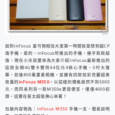
外型超吸晴~ 給您絕佳操控體驗 GravaStar Mercury K1 系列 異星機械鍵盤與 Mercury X 系列 輕量無線電競滑鼠 開箱 評測
開箱~變身「蜘蛛人」椅子軍師！MSI MPG 491CQP QD-OLED 超寬曲面電競螢幕，多工辦公、爽度滿滿的終極桌面體驗
iPhone 17 系列 有認證的防護來囉！ imos 首家導入 UL MCV 行銷宣告驗證的手機配件品牌
DJI Osmo Pocket 3 爽爽帶回家 歡慶 EaseUS 21 週年到來，「Slogan 海報徵稿活動」好康大放送
小巧好吸不擋鏡頭 有Qi2認證的 ONPRO MagReact MXs2 5000mAh薄型磁吸無線急速行動電源 開箱 評測
會走動的冷暖氣 SONY REON POCKET PRO 穿戴式智慧冷暖調溫裝置 開箱 評測
寶可夢飛人外掛iToolab AnyGo全新升級，GO Fest 五折優惠嗨翻天！支援 iOS/Android！
百倍變焦實測~ vivo X200 Pro 與 S25 Ultra 誰能滿足全場景拍攝需求？
說到InFocus 富可視相信大家第一時間就是想到超CP
超好用的 PLAUD NotePin AI 智慧錄音膠囊~ 您的AI 秘書已上線 每月免費送你 300分鐘轉寫
COMPUTEX 2025 來囉！AGI亞奇雷 AI・Gaming・創作儲存方案登場，趕快來AGI亞奇雷挑戰任務抽 PS5！
值手機，是的，InFocus所推出的手機，幾乎款款超
自帶線的 有線無線都能充 ONPRO MagReact M5 10000mAh 5合1 磁吸無線急速行動電源 開箱 評測
值，現在小米就要來為大家介紹InFocus最新推出的
飛利浦 JS7310 ⚡【電急便｜行動儲能救車電源】 可靠的旅行夥伴！帶給您優異的安全性與強大供電效能
這款全頻4G雙卡雙待64位元4核心手機，5吋大螢
是螢幕也是電視! 一機超多用途「MSI微星 Modern MD272UPSW 27型」 4K IPS 輕薄商用智慧聯網螢幕 開箱 評測
您的專屬AI 助手 Yoga Slim 7 Aura Edition 觸控AI筆電 開箱 評測
幕、前後800萬畫素相機，並擁有四款炫彩亮麗超美
realme 14 Pro 超硬軍規、冰感變色實測，realme 14 5G 遊戲戰鬥值爆表，效能x娛樂全都要！
背蓋的
InFocus M350
，以這樣的價格居然不到5000
iPhone、Apple Watch、AirPods耳機 三個設備充電一起搞定 ONPRO MagReact™ M3 3 in 1可攜摺疊無線充電器 開箱 評測
元，而同系列另一款M350e更是便宜，僅僅4000初
動靜皆宜「HUAWEI FreeArc」開放式耳掛耳機，無感配戴! 超穩超服貼，音質、通話也很優質
頭，這實在是太超值佛心來著！
好玩好拍 vivo V50 ~ 口袋裡的 Zeiss 潮流攝影棚!
25種洗烘模式一機搞定! Roborock 衣莉莎白 H1 Neo分子篩洗脫烘 AI 滾筒洗衣機
給 MSI Claw 系列電競掌機 最完美的家 MSI Nest Docking Station 掌機專屬擴充底座 開箱 評測
包裝內容物為：
InFocus M350
手機一支、簡易說明
B&O 精品級音響! Home+ 中嘉寬頻 SoundBox 劇院串流盒 開箱 評測