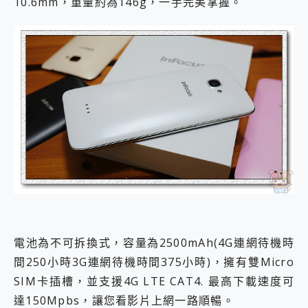
10.6mm，重量約為146g，一手完美掌握。
電池為不可拆換式，容量為2500mAh(4G連網待機時
間250小時3G連網待機時間375小時)，擁有雙Micro
SIM卡插槽，並支援4G LTE CAT4. 最高下載速度可
達150Mpbs，讓您看影片上網一路順暢。