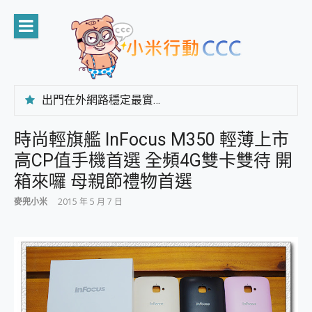
Skip
to
content
出門在外網路穩定最實在 「台灣大哥大」榮獲 4G/5G 在線率全球 NO.3 全台第一與全台六冠王實測心得，走到哪順到哪！
「AUSNAT R1 錄音卡」開箱評測~ 終結會議紀錄地獄，自動生成摘要報告，200+語言翻譯，旅遊最強搭檔。
CP 值天花板~ Bongcom BS5 足球君開箱~ 短焦投影機 3千元就能擁有！ 折扣碼在這～
時尚輕旗艦 InFocus M350 輕薄上市
專為 PC上的 XBOX和掌機設計的 FireCuda X1070 SSD 固態硬碟開箱 評測
高CP值手機首選 全頻4G雙卡雙待 開
台灣製攝影機在這裡，100%全無線設計 SpotCam Solo Eco 太陽能防水雲端攝影機 SpotCam Solo 3 2.5K高畫質戶外攝影機 開箱 評測
電力超超超持久 MSI 微星 Prestige 14 AI+ D3MG-031TW 14吋 開箱評價，AI輕薄商務筆電 Copilot+ PC
箱來囉 母親節禮物首選
超懂拍、耐用 AI 街拍機~ realme 16 Pro 開箱評價~ 2 億畫素 LumaColor 影像、持久續航與 IP69K 高防護
麥兜小米
2015 年 5 月 7 日
防窺黑科技 Galaxy S26 Ultra系列保護貼怎麼選？imos AR 低反光玻璃、藍寶石鏡頭貼與軍規防摔殼完整開箱評價
AI 支付 一錶搞定大小事 Xiaomi Watch 5 開箱 評測
超驚艷 讓人一眼就愛上 LENOVO 聯想 Yoga Book 9 14吋 AI輕薄筆電 開箱 評測
美到讓人超想擁有 moto pad 60 系列 與 Moto | Swarovski razr 60 冰藍限定版本 開箱 評測
好用的 EaseUS Partition Master 讓您輕鬆的移除與格式化有防寫保護的隨身碟或SD卡
一鍵修復模糊影片、舊照的 AI 好幫手! VideoProc Converter AI 新版全解析 × 年末優惠，一篇全看懂
小朋友才做選擇 投影機 RGB藍牙音響 氛圍情境燈 我通通都要！ Starfish 2 幻彩膠囊投影機｜結合「 智慧投影 & 煥彩流動 」的沈浸式生活新體驗