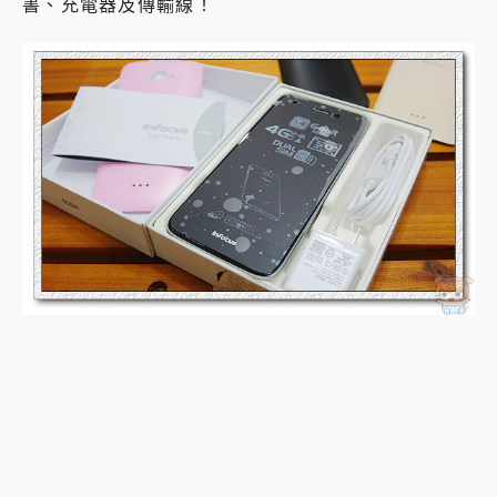
書、充電器及傳輸線！
2億 APO蔡司長焦神機降臨~ vivo X200 Pro、vivo X200 就是這麼好拍
EaseUS Vocal Remover 免費線上去聲器一鍵去除人聲 人聲 音樂分離 2024 消除人聲推薦
3 個超值 MHN 飛人工具分享~~ iToolab AnyGo 魔物獵人 Now飛人 ios教學 不出門也可以到處走
Locawhere AnyTo 寶可夢飛人 AnyTo 不出門也可以飛遍全世界
小體積 40000mAh 超大容量 一次充5個設備 充好充滿 CUKTECH 酷態科 300W 微型充電站 開箱 評測
97.3% 恢復率，資料救援就是這麼簡單 EaseUS Data Recovery Wizard Free 18.0.0 業界最好的資料救援軟體
磁碟系統大風吹 有了 磁碟管理程式 EaseUS Partition Master 就是這麼簡單
全新 SONY Xperia 1 VI 開箱! 相機實測! 長焦覆蓋更遠更清晰、2日長續航、頂尖影音娛樂效能~
Xiaomi 14 Ultra 開箱 評測~ 有深度的 Leica 影像旗艦手機! 加碼小旗艦 Xiaomi 14 開箱 評測
vivo TWS 3e 真無線藍牙耳機智慧降噪升級、音質明亮溫潤，並支援雙設備連接~
MSI Claw 掌機專屬配件包 來囉 完美保護 MSI Claw A1M-026TW 電競掌機
人像旗艦 vivo V30 系列 開箱 評測! 首搭蔡司光學鏡頭、攝影棚級柔光環、拍攝功能最好玩的美拍神機 vivo V30 Pro
多個願望一次滿足 超強散熱 微星 MSI Claw A1M-026TW 電競掌機 開箱 評測
一吸完美對位 擁有超強吸力與超好用的隱磁支架 O-ONE MAG 最會吸的行動電源 開箱 評測
OPPO 哈蘇 300mm 專業增距鏡實測：Find X9 Ultra 光學長焦隨手拍，紀錄生活就是這麼簡單
Motorola edge 70 pro 及 moto g37 power上市，登錄在送飛利浦氣炸鍋
近八千元的 Soundcore Liberty 5 Pro Max，有螢幕的耳機會是智商稅嗎?
ASUS Pad 全面應援 Me Time，加碼愛奇藝黃金雙周卡體驗，專案價最低 NT$0 起