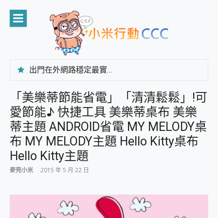
Skip
to
content
出門在外網路穩定最實在 「台灣大哥大」榮獲 4G/5G 在線率全球 NO.3 全台第一與全台六冠王實測心得，走到哪順到哪！
「AUSNAT R1 錄音卡」開箱評測~ 終結會議紀錄地獄，自動生成摘要報告，200+語言翻譯，旅遊最強搭檔。
CP 值天花板~ Bongcom BS5 足球君開箱~ 短焦投影機 3千元就能擁有！ 折扣碼在這～
「美樂蒂節能省電」「清清鬆鬆」!可
專為 PC上的 XBOX和掌機設計的 FireCuda X1070 SSD 固態硬碟開箱 評測
愛節能♪ 快捷工具 美樂蒂桌布 美樂
台灣製攝影機在這裡，100%全無線設計 SpotCam Solo Eco 太陽能防水雲端攝影機 SpotCam Solo 3 2.5K高畫質戶外攝影機 開箱 評測
電力超超超持久 MSI 微星 Prestige 14 AI+ D3MG-031TW 14吋 開箱評價，AI輕薄商務筆電 Copilot+ PC
蒂主題 ANDROID省電 MY MELODY桌
超懂拍、耐用 AI 街拍機~ realme 16 Pro 開箱評價~ 2 億畫素 LumaColor 影像、持久續航與 IP69K 高防護
布 MY MELODY主題 Hello Kitty桌布
防窺黑科技 Galaxy S26 Ultra系列保護貼怎麼選？imos AR 低反光玻璃、藍寶石鏡頭貼與軍規防摔殼完整開箱評價
Hello Kitty主題
AI 支付 一錶搞定大小事 Xiaomi Watch 5 開箱 評測
超驚艷 讓人一眼就愛上 LENOVO 聯想 Yoga Book 9 14吋 AI輕薄筆電 開箱 評測
麥兜小米
2015 年 5 月 22 日
美到讓人超想擁有 moto pad 60 系列 與 Moto | Swarovski razr 60 冰藍限定版本 開箱 評測
好用的 EaseUS Partition Master 讓您輕鬆的移除與格式化有防寫保護的隨身碟或SD卡
一鍵修復模糊影片、舊照的 AI 好幫手! VideoProc Converter AI 新版全解析 × 年末優惠，一篇全看懂
小朋友才做選擇 投影機 RGB藍牙音響 氛圍情境燈 我通通都要！ Starfish 2 幻彩膠囊投影機｜結合「 智慧投影 & 煥彩流動 」的沈浸式生活新體驗