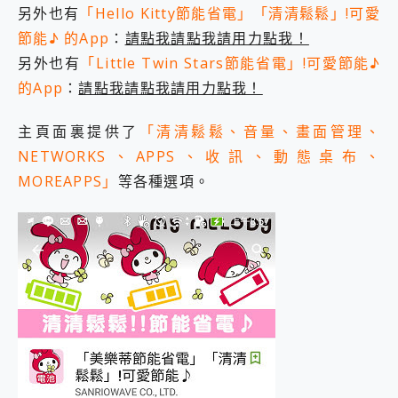
另外也有
「Hello Kitty節能省電」「清清鬆鬆」!可愛
2億 APO蔡司長焦神機降臨~ vivo X200 Pro、vivo X200 就是這麼好拍
EaseUS Vocal Remover 免費線上去聲器一鍵去除人聲 人聲 音樂分離 2024 消除人聲推薦
節能♪ 的App
：
請點我請點我請用力點我！
3 個超值 MHN 飛人工具分享~~ iToolab AnyGo 魔物獵人 Now飛人 ios教學 不出門也可以到處走
另外也有
「Little Twin Stars節能省電」!可愛節能♪
Locawhere AnyTo 寶可夢飛人 AnyTo 不出門也可以飛遍全世界
的App
：
請點我請點我請用力點我！
小體積 40000mAh 超大容量 一次充5個設備 充好充滿 CUKTECH 酷態科 300W 微型充電站 開箱 評測
97.3% 恢復率，資料救援就是這麼簡單 EaseUS Data Recovery Wizard Free 18.0.0 業界最好的資料救援軟體
主頁面裏提供了
「清清鬆鬆、音量、畫面管理、
磁碟系統大風吹 有了 磁碟管理程式 EaseUS Partition Master 就是這麼簡單
全新 SONY Xperia 1 VI 開箱! 相機實測! 長焦覆蓋更遠更清晰、2日長續航、頂尖影音娛樂效能~
NETWORKS、APPS、收訊、動態桌布、
Xiaomi 14 Ultra 開箱 評測~ 有深度的 Leica 影像旗艦手機! 加碼小旗艦 Xiaomi 14 開箱 評測
MOREAPPS」
等各種選項。
vivo TWS 3e 真無線藍牙耳機智慧降噪升級、音質明亮溫潤，並支援雙設備連接~
MSI Claw 掌機專屬配件包 來囉 完美保護 MSI Claw A1M-026TW 電競掌機
人像旗艦 vivo V30 系列 開箱 評測! 首搭蔡司光學鏡頭、攝影棚級柔光環、拍攝功能最好玩的美拍神機 vivo V30 Pro
多個願望一次滿足 超強散熱 微星 MSI Claw A1M-026TW 電競掌機 開箱 評測
一吸完美對位 擁有超強吸力與超好用的隱磁支架 O-ONE MAG 最會吸的行動電源 開箱 評測
OPPO 哈蘇 300mm 專業增距鏡實測：Find X9 Ultra 光學長焦隨手拍，紀錄生活就是這麼簡單
Motorola edge 70 pro 及 moto g37 power上市，登錄在送飛利浦氣炸鍋
近八千元的 Soundcore Liberty 5 Pro Max，有螢幕的耳機會是智商稅嗎?
ASUS Pad 全面應援 Me Time，加碼愛奇藝黃金雙周卡體驗，專案價最低 NT$0 起