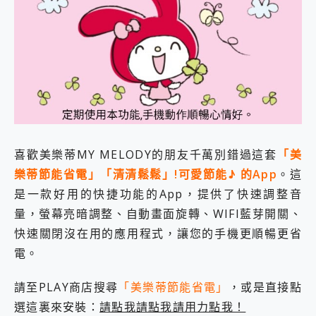
外型超吸晴~ 給您絕佳操控體驗 GravaStar Mercury K1 系列 異星機械鍵盤與 Mercury X 系列 輕量無線電競滑鼠 開箱 評測
開箱~變身「蜘蛛人」椅子軍師！MSI MPG 491CQP QD-OLED 超寬曲面電競螢幕，多工辦公、爽度滿滿的終極桌面體驗
iPhone 17 系列 有認證的防護來囉！ imos 首家導入 UL MCV 行銷宣告驗證的手機配件品牌
DJI Osmo Pocket 3 爽爽帶回家 歡慶 EaseUS 21 週年到來，「Slogan 海報徵稿活動」好康大放送
小巧好吸不擋鏡頭 有Qi2認證的 ONPRO MagReact MXs2 5000mAh薄型磁吸無線急速行動電源 開箱 評測
會走動的冷暖氣 SONY REON POCKET PRO 穿戴式智慧冷暖調溫裝置 開箱 評測
寶可夢飛人外掛iToolab AnyGo全新升級，GO Fest 五折優惠嗨翻天！支援 iOS/Android！
百倍變焦實測~ vivo X200 Pro 與 S25 Ultra 誰能滿足全場景拍攝需求？
超好用的 PLAUD NotePin AI 智慧錄音膠囊~ 您的AI 秘書已上線 每月免費送你 300分鐘轉寫
COMPUTEX 2025 來囉！AGI亞奇雷 AI・Gaming・創作儲存方案登場，趕快來AGI亞奇雷挑戰任務抽 PS5！
喜歡美樂蒂MY MELODY的朋友千萬別錯過這套
「美
自帶線的 有線無線都能充 ONPRO MagReact M5 10000mAh 5合1 磁吸無線急速行動電源 開箱 評測
樂蒂節能省電」「清清鬆鬆」!可愛節能♪ 的App
。這
飛利浦 JS7310 ⚡【電急便｜行動儲能救車電源】 可靠的旅行夥伴！帶給您優異的安全性與強大供電效能
是螢幕也是電視! 一機超多用途「MSI微星 Modern MD272UPSW 27型」 4K IPS 輕薄商用智慧聯網螢幕 開箱 評測
是一款好用的快捷功能的App，提供了快速調整音
您的專屬AI 助手 Yoga Slim 7 Aura Edition 觸控AI筆電 開箱 評測
量，螢幕亮暗調整、自動畫面旋轉、WIFI藍芽開關、
realme 14 Pro 超硬軍規、冰感變色實測，realme 14 5G 遊戲戰鬥值爆表，效能x娛樂全都要！
快速關閉沒在用的應用程式，讓您的手機更順暢更省
iPhone、Apple Watch、AirPods耳機 三個設備充電一起搞定 ONPRO MagReact™ M3 3 in 1可攜摺疊無線充電器 開箱 評測
動靜皆宜「HUAWEI FreeArc」開放式耳掛耳機，無感配戴! 超穩超服貼，音質、通話也很優質
電。
好玩好拍 vivo V50 ~ 口袋裡的 Zeiss 潮流攝影棚!
25種洗烘模式一機搞定! Roborock 衣莉莎白 H1 Neo分子篩洗脫烘 AI 滾筒洗衣機
請至PLAY商店搜尋
「美樂蒂節能省電」
，或是直接點
給 MSI Claw 系列電競掌機 最完美的家 MSI Nest Docking Station 掌機專屬擴充底座 開箱 評測
選這裏來安裝：
請點我請點我請用力點我！
B&O 精品級音響! Home+ 中嘉寬頻 SoundBox 劇院串流盒 開箱 評測