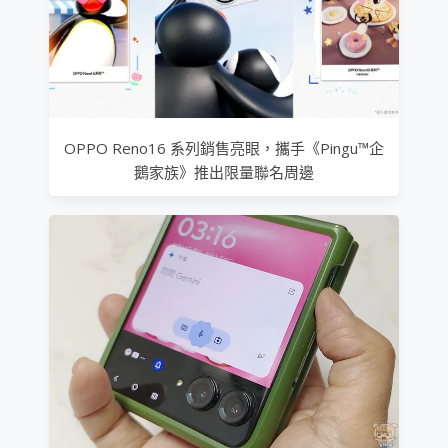
OPPO Reno16 系列銷售亮眼，攜手《Pingu™企
鵝家族》推出限量聯名周邊