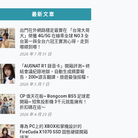
貼與軍規防摔殼完整開箱評價
最新文章
出門在外網路穩定最實在 「台灣大哥
，一篇全看懂
大」榮獲 4G/5G 在線率全球 NO.3 全
台第一與全台六冠王實測心得，走到
機｜結合「 智慧投影 & 煥彩流動 」的沈浸
哪順到哪！
2026 年 7 月 31 日
X 系列 輕量無線電競滑鼠 開箱 評測
多工辦公、爽度滿滿的終極桌面體驗
「AUSNAT R1 錄音卡」開箱評測~ 終
結會議紀錄地獄，自動生成摘要報
好康大放送
告，200+語言翻譯，旅遊最強搭檔。
動電源 開箱 評測
2026 年 5 月 7 日
CP 值天花板~ Bongcom BS5 足球君
開箱~ 短焦投影機 3千元就能擁有！
折扣碼在這～
寫
2026 年 4 月 23 日
挑戰任務抽 PS5！
 開箱 評測
專為 PC上的 XBOX和掌機設計的
與強大供電效能
FireCuda X1070 SSD 固態硬碟開箱
商用智慧聯網螢幕 開箱 評測
評測