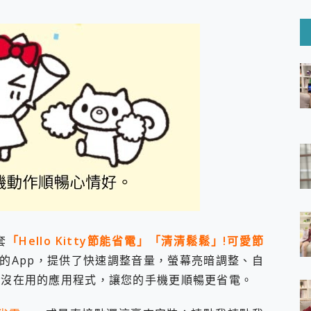
6 Ultra系列保護貼怎麼選？imos AR 低反光玻璃、藍寶石鏡頭
mi Watch 5 開箱 評測
O 聯想 Yoga Book 9 14吋 AI輕薄筆電 開箱 評測
60 系列 與 Moto | Swarovski razr 60 冰藍限定版本 開箱 評測
tion Master 讓您輕鬆的移除與格式化有防寫保護的隨身碟或SD卡
好幫手! VideoProc Converter AI 新版全解析 × 年末優惠
B藍牙音響 氛圍情境燈 我通通都要！ Starfish 2 幻彩膠囊投影
GravaStar Mercury K1 系列 異星機械鍵盤與 Mercury 
！MSI MPG 491CQP QD-OLED 超寬曲面電競螢幕，
證的防護來囉！ imos 首家導入 UL MCV 行銷宣告驗證的手機配件品牌
 爽爽帶回家 歡慶 EaseUS 21 週年到來，「Slogan 海報徵稿活動」
的 ONPRO MagReact MXs2 5000mAh薄型磁吸無線急速行
ON POCKET PRO 穿戴式智慧冷暖調溫裝置 開箱 評測
yGo全新升級，GO Fest 五折優惠嗨翻天！支援 iOS/Android！
 Pro 與 S25 Ultra 誰能滿足全場景拍攝需求？
套
「Hello Kitty節能省電」「清清鬆鬆」!可愛節
in AI 智慧錄音膠囊~ 您的AI 秘書已上線 每月免費送你 300分鐘轉
的App，提供了快速調整音量，螢幕亮暗調整、自
囉！AGI亞奇雷 AI・Gaming・創作儲存方案登場，趕快來AGI亞奇雷
RO MagReact M5 10000mAh 5合1 磁吸無線急速行動電源
關閉沒在用的應用程式，讓您的手機更順暢更省電。
電急便｜行動儲能救車電源】 可靠的旅行夥伴！帶給您優異的安全性
「MSI微星 Modern MD272UPSW 27型」 4K IPS 輕薄