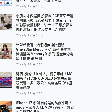
解析 × 年末優惠，一篇全看懂
2025 年 12 月 15 日
小朋友才做選擇 投影機 RGB藍牙音響
氛圍情境燈 我通通都要！ Starfish 2
幻彩膠囊投影機｜結合「 智慧投影 &
煥彩流動 」的沈浸式生活新體驗
2025 年 12 月 13 日
外型超吸晴~ 給您絕佳操控體驗
GravaStar Mercury K1 系列 異星機
械鍵盤與 Mercury X 系列 輕量無線電
競滑鼠 開箱 評測
2025 年 11 月 7 日
開箱~變身「蜘蛛人」椅子軍師！MSI
MPG 491CQP QD-OLED 超寬曲面電
競螢幕，多工辦公、爽度滿滿的終極
桌面體驗
2025 年 11 月 4 日
iPhone 17 系列 有認證的防護來囉！
imos 首家導入 UL MCV 行銷宣告驗證
的手機配件品牌