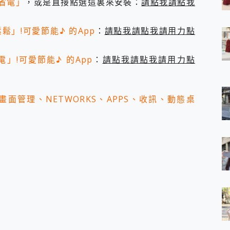
節能省電」
，或是直接點選這裏來安裝：
請點我請點我
 7 Aura Edition 觸控AI筆電 開箱 評測
軍規、冰感變色實測，realme 14 5G 遊戲戰鬥值爆表，效能x娛樂全都
」!可愛節能♪ 的App
：
請點我請點我請用力點
h、AirPods耳機 三個設備充電一起搞定 ONPRO MagReact™ M3 
eeArc」開放式耳掛耳機，無感配戴! 超穩超服貼，音質、通話也很
袋裡的 Zeiss 潮流攝影棚!
節能省電」!可愛節能♪ 的App
：
請點我請點我請用力點
orock 衣莉莎白 H1 Neo分子篩洗脫烘 AI 滾筒洗衣機
 最完美的家 MSI Nest Docking Station 掌機專屬擴充底座 開箱
 中嘉寬頻 SoundBox 劇院串流盒 開箱 評測
面管理、NETWORKS、APPS、收訊、動態桌
ivo X200 Pro、vivo X200 就是這麼好拍
over 免費線上去聲器一鍵去除人聲 人聲 音樂分離 2024 消除人聲推薦
~~ iToolab AnyGo 魔物獵人 Now飛人 ios教學 不出門也可以
寶可夢飛人 AnyTo 不出門也可以飛遍全世界
容量 一次充5個設備 充好充滿 CUKTECH 酷態科 300W 微型充電站
簡單 EaseUS Data Recovery Wizard Free 18.0.0 
 EaseUS Partition Master 就是這麼簡單
1 VI 開箱! 相機實測! 長焦覆蓋更遠更清晰、2日長續航、頂尖影音娛樂
 評測~ 有深度的 Leica 影像旗艦手機! 加碼小旗艦 Xiaomi 14 開箱 評測
無線藍牙耳機智慧降噪升級、音質明亮溫潤，並支援雙設備連接~
來囉 完美保護 MSI Claw A1M-026TW 電競掌機
列 開箱 評測! 首搭蔡司光學鏡頭、攝影棚級柔光環、拍攝功能最好玩的美拍神