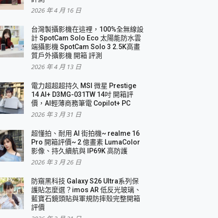
2026 年 4 月 16 日
要！
台灣製攝影機在這裡，100%全無線設
3 in 1可攜摺疊無線充電器 開箱 評測
計 SpotCam Solo Eco 太陽能防水雲
優質
端攝影機 SpotCam Solo 3 2.5K高畫
質戶外攝影機 開箱 評測
2026 年 4 月 13 日
 評測
電力超超超持久 MSI 微星 Prestige
14 AI+ D3MG-031TW 14吋 開箱評
價，AI輕薄商務筆電 Copilot+ PC
2026 年 3 月 31 日
到處走
超懂拍、耐用 AI 街拍機~ realme 16
 開箱 評測
Pro 開箱評價~ 2 億畫素 LumaColor
業界最好的資料救援軟體
影像、持久續航與 IP69K 高防護
2026 年 3 月 26 日
效能~
防窺黑科技 Galaxy S26 Ultra系列保
護貼怎麼選？imos AR 低反光玻璃、
藍寶石鏡頭貼與軍規防摔殼完整開箱
評價
機 vivo V30 Pro