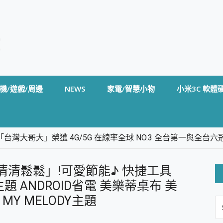
機/遊戲/周邊
NEWS
家電/智慧小物
小米3C 軟體
台灣大哥大」榮獲 4G/5G 在線率全球 NO.3 全台第一與全
卡」開箱評測~ 終結會議紀錄地獄，自動生成摘要報告，200+語言
m BS5 足球君開箱~ 短焦投影機 3千元就能擁有！ 折扣碼在這～
電」「清清鬆鬆」!可愛節能♪ 快捷工具
的 FireCuda X1070 SSD 固態硬碟開箱 評測
線設計 SpotCam Solo Eco 太陽能防水雲端攝影機 SpotCam
Kitty主題 ANDROID省電 美樂蒂桌布 美
 MY MELODY主題
S
stige 14 AI+ D3MG-031TW 14吋 開箱評價，AI輕薄商務筆電 Co
FO
alme 16 Pro 開箱評價~ 2 億畫素 LumaColor 影像、持久續航與