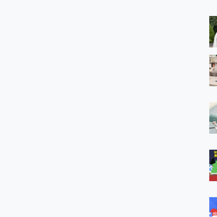
 MSI Claw A1M-026TW 電競掌機 開箱 評測
與超好用的隱磁支架 O-ONE MAG 最會吸的行動電源 開箱 評測
ro 及 moto g37 power上市，登錄在送飛利浦氣炸鍋
iberty 5 Pro Max，有螢幕的耳機會是智商稅嗎?
e Time，加碼愛奇藝黃金雙周卡體驗，專案價最低 NT$0 起
x MOLLY Limited Edition 限量版開賣，攜手味全龍進駐大巨蛋萬人