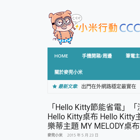
Skip
to
content
HOME
手機開箱/周邊
筆電主
關於麥兜小米
最新文章:
出門在外網路穩定最實在 「
「AUSNAT R1 錄音
CP 值天花板~ Bongco
「Hello Kitty節能省
專為 PC上的 XBOX和掌機設計
台灣製攝影機在這裡，100%全無
Hello Kitty桌布 Hello 
測
樂蒂主題 MY MELODY桌布
電力超超超持久 MSI 微星 Pre
超懂拍、耐用 AI 街拍機~ re
麥兜小米
2015 年 5 月 23 日