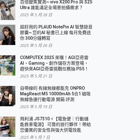
百倍變焦實測~ vivo X200 Pro 與 S25
Ultra 誰能滿足全場景拍攝需求？
2025 年 5 月 28 日
超好用的 PLAUD NotePin AI 智慧錄音
膠囊~ 您的AI 秘書已上線 每月免費送
你 300分鐘轉寫
2025 年 5 月 26 日
COMPUTEX 2025 來囉！AGI亞奇雷
AI・Gaming・創作儲存方案登場，
趕快來AGI亞奇雷挑戰任務抽 PS5！
2025 年 5 月 21 日
自帶線的 有線無線都能充 ONPRO
MagReact M5 10000mAh 5合1 磁吸
無線急速行動電源 開箱 評測
2025 年 5 月 19 日
飛利浦 JS7310 ⚡【電急便｜行動儲
能救車電源】 可靠的旅行夥伴！帶給
您優異的安全性與強大供電效能
2025 年 5 月 7 日