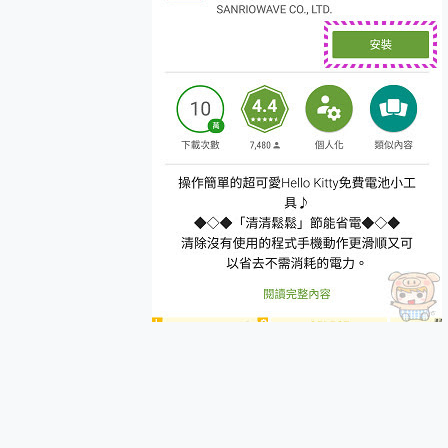
多個願望一次滿足 超強散熱 微星
一吸完美對位 擁有超強吸力
Motorola edge 70 p
近八千元的 Soundcore L
ASUS Pad 全面應援 M
榮耀 HONOR 600 Pro 