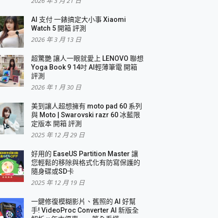
2026 年 3 月 21 日
AI 支付 一錶搞定大小事 Xiaomi
Watch 5 開箱 評測
2026 年 3 月 13 日
盛典
超驚艷 讓人一眼就愛上 LENOVO 聯想
Yoga Book 9 14吋 AI輕薄筆電 開箱
評測
2026 年 1 月 30 日
美到讓人超想擁有 moto pad 60 系列
與 Moto | Swarovski razr 60 冰藍限
定版本 開箱 評測
2025 年 12 月 29 日
好用的 EaseUS Partition Master 讓
您輕鬆的移除與格式化有防寫保護的
隨身碟或SD卡
2025 年 12 月 19 日
一鍵修復模糊影片、舊照的 AI 好幫
手! VideoProc Converter AI 新版全