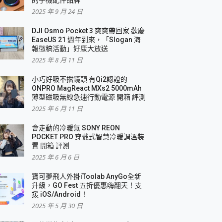
2025 年 9 月 24 日
DJI Osmo Pocket 3 爽爽帶回家 歡慶
EaseUS 21 週年到來，「Slogan 海
報徵稿活動」好康大放送
2025 年 8 月 11 日
小巧好吸不擋鏡頭 有Qi2認證的
ONPRO MagReact MXs2 5000mAh
薄型磁吸無線急速行動電源 開箱 評測
2025 年 6 月 11 日
會走動的冷暖氣 SONY REON
POCKET PRO 穿戴式智慧冷暖調溫裝
置 開箱 評測
2025 年 6 月 6 日
寶可夢飛人外掛iToolab AnyGo全新
升級，GO Fest 五折優惠嗨翻天！支
援 iOS/Android！
2025 年 5 月 30 日