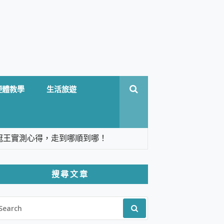
硬體教學
生活旅遊
台六冠王實測心得，走到哪順到哪！
翻譯，旅遊最強搭檔。
搜尋文章
 Solo 3 2.5K高畫質戶外攝影機 開箱 評
EARCH
pilot+ PC
R:
 IP69K 高防護