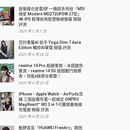
是螢幕也是電視! 一機超多用途「MSI
微星 Modern MD272UPSW 27型」
4K IPS 輕薄商用智慧聯網螢幕 開箱
評測
2025 年 5 月 1 日
您的專屬AI 助手 Yoga Slim 7 Aura
Edition 觸控AI筆電 開箱 評測
2025 年 4 月 28 日
realme 14 Pro 超硬軍規、冰感變色
實測，realme 14 5G 遊戲戰鬥值爆
表，效能x娛樂全都要！
2025 年 4 月 25 日
iPhone、Apple Watch、AirPods耳
機 三個設備充電一起搞定 ONPRO
MagReact™ M3 3 in 1可攜摺疊無線
充電器 開箱 評測
2025 年 4 月 23 日
動靜皆宜「HUAWEI FreeArc」開放