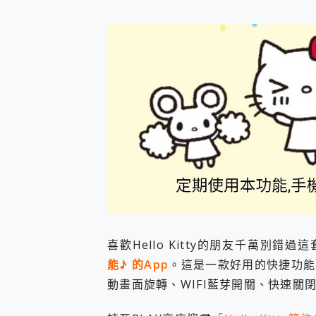
防窺黑科技 Galaxy S2
AI 支付 一錶搞定大小事 Xiao
超驚艷 讓人一眼就愛上 LENOV
美到讓人超想擁有 moto pad 
好用的 EaseUS Parti
一鍵修復模糊影片、舊照的 AI 
小朋友才做選擇 投影機 RG
式生活新體驗
外型超吸晴~ 給您絕佳操控體驗 
開箱~變身「蜘蛛人」椅子軍師
iPhone 17 系列 有認
DJI Osmo Pocket 3
小巧好吸不擋鏡頭 有Qi2認證
會走動的冷暖氣 SONY RE
寶可夢飛人外掛iToolab An
百倍變焦實測~ vivo X200
喜歡Hello Kitty的朋友千萬別錯過這
超好用的 PLAUD NoteP
能♪ 的App
。這是一款好用的快捷功能
COMPUTEX 2025 來
自帶線的 有線無線都能充 ONP
動畫面旋轉、WIFI藍芽開關、快速
飛利浦 JS7310 ⚡【
是螢幕也是電視! 一機超多用途