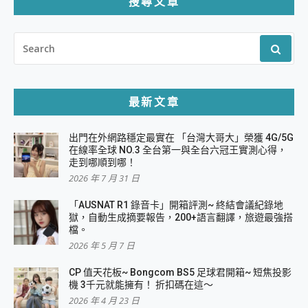
搜尋文章
SEARCH
FOR:
最新文章
出門在外網路穩定最實在 「台灣大哥大」榮獲 4G/5G
在線率全球 NO.3 全台第一與全台六冠王實測心得，
走到哪順到哪！
2026 年 7 月 31 日
「AUSNAT R1 錄音卡」開箱評測~ 終結會議紀錄地
獄，自動生成摘要報告，200+語言翻譯，旅遊最強搭
檔。
2026 年 5 月 7 日
CP 值天花板~ Bongcom BS5 足球君開箱~ 短焦投影
機 3千元就能擁有！ 折扣碼在這～
2026 年 4 月 23 日