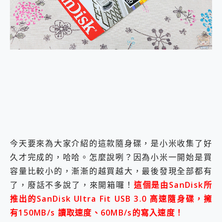
外型超吸晴~ 給您絕佳操控體驗 GravaStar Mercury K1 系列 異星機械鍵盤與 Mercury X 系列 輕量無線電競滑鼠 開箱 評測
開箱~變身「蜘蛛人」椅子軍師！MSI MPG 491CQP QD-OLED 超寬曲面電競螢幕，多工辦公、爽度滿滿的終極桌面體驗
iPhone 17 系列 有認證的防護來囉！ imos 首家導入 UL MCV 行銷宣告驗證的手機配件品牌
DJI Osmo Pocket 3 爽爽帶回家 歡慶 EaseUS 21 週年到來，「Slogan 海報徵稿活動」好康大放送
小巧好吸不擋鏡頭 有Qi2認證的 ONPRO MagReact MXs2 5000mAh薄型磁吸無線急速行動電源 開箱 評測
會走動的冷暖氣 SONY REON POCKET PRO 穿戴式智慧冷暖調溫裝置 開箱 評測
寶可夢飛人外掛iToolab AnyGo全新升級，GO Fest 五折優惠嗨翻天！支援 iOS/Android！
百倍變焦實測~ vivo X200 Pro 與 S25 Ultra 誰能滿足全場景拍攝需求？
超好用的 PLAUD NotePin AI 智慧錄音膠囊~ 您的AI 秘書已上線 每月免費送你 300分鐘轉寫
COMPUTEX 2025 來囉！AGI亞奇雷 AI・Gaming・創作儲存方案登場，趕快來AGI亞奇雷挑戰任務抽 PS5！
自帶線的 有線無線都能充 ONPRO MagReact M5 10000mAh 5合1 磁吸無線急速行動電源 開箱 評測
飛利浦 JS7310 ⚡【電急便｜行動儲能救車電源】 可靠的旅行夥伴！帶給您優異的安全性與強大供電效能
是螢幕也是電視! 一機超多用途「MSI微星 Modern MD272UPSW 27型」 4K IPS 輕薄商用智慧聯網螢幕 開箱 評測
今天要來為大家介紹的這款隨身碟，是小米收集了好
您的專屬AI 助手 Yoga Slim 7 Aura Edition 觸控AI筆電 開箱 評測
realme 14 Pro 超硬軍規、冰感變色實測，realme 14 5G 遊戲戰鬥值爆表，效能x娛樂全都要！
久才完成的，哈哈。怎麼說咧？因為小米一開始是買
iPhone、Apple Watch、AirPods耳機 三個設備充電一起搞定 ONPRO MagReact™ M3 3 in 1可攜摺疊無線充電器 開箱 評測
容量比較小的，漸漸的越買越大，最後發現全部都有
動靜皆宜「HUAWEI FreeArc」開放式耳掛耳機，無感配戴! 超穩超服貼，音質、通話也很優質
了，廢話不多說了，來開箱囉！
這個是由SanDisk所
好玩好拍 vivo V50 ~ 口袋裡的 Zeiss 潮流攝影棚!
推出的SanDisk Ultra Fit USB 3.0 高速隨身碟，擁
25種洗烘模式一機搞定! Roborock 衣莉莎白 H1 Neo分子篩洗脫烘 AI 滾筒洗衣機
給 MSI Claw 系列電競掌機 最完美的家 MSI Nest Docking Station 掌機專屬擴充底座 開箱 評測
有150MB/s 讀取速度、60MB/s的寫入速度！
B&O 精品級音響! Home+ 中嘉寬頻 SoundBox 劇院串流盒 開箱 評測