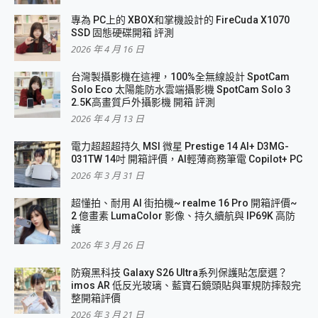
專為 PC上的 XBOX和掌機設計的 FireCuda X1070
SSD 固態硬碟開箱 評測
2026 年 4 月 16 日
台灣製攝影機在這裡，100%全無線設計 SpotCam
Solo Eco 太陽能防水雲端攝影機 SpotCam Solo 3
2.5K高畫質戶外攝影機 開箱 評測
2026 年 4 月 13 日
電力超超超持久 MSI 微星 Prestige 14 AI+ D3MG-
031TW 14吋 開箱評價，AI輕薄商務筆電 Copilot+ PC
2026 年 3 月 31 日
超懂拍、耐用 AI 街拍機~ realme 16 Pro 開箱評價~
2 億畫素 LumaColor 影像、持久續航與 IP69K 高防
護
2026 年 3 月 26 日
防窺黑科技 Galaxy S26 Ultra系列保護貼怎麼選？
imos AR 低反光玻璃、藍寶石鏡頭貼與軍規防摔殼完
整開箱評價
2026 年 3 月 21 日