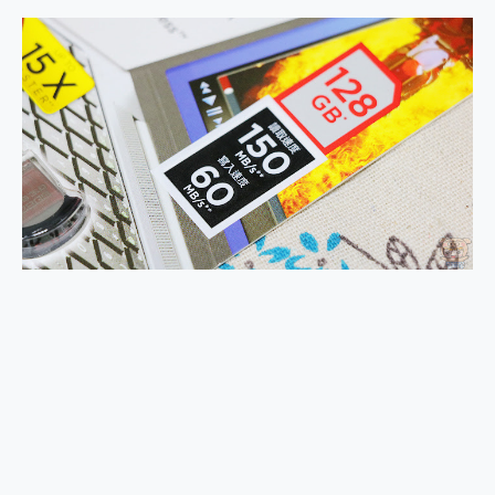
2億 APO蔡司長焦神機降臨~ vivo X200 Pro、vivo X200 就是這麼好拍
EaseUS Vocal Remover 免費線上去聲器一鍵去除人聲 人聲 音樂分離 2024 消除人聲推薦
3 個超值 MHN 飛人工具分享~~ iToolab AnyGo 魔物獵人 Now飛人 ios教學 不出門也可以到處走
Locawhere AnyTo 寶可夢飛人 AnyTo 不出門也可以飛遍全世界
小體積 40000mAh 超大容量 一次充5個設備 充好充滿 CUKTECH 酷態科 300W 微型充電站 開箱 評測
97.3% 恢復率，資料救援就是這麼簡單 EaseUS Data Recovery Wizard Free 18.0.0 業界最好的資料救援軟體
磁碟系統大風吹 有了 磁碟管理程式 EaseUS Partition Master 就是這麼簡單
全新 SONY Xperia 1 VI 開箱! 相機實測! 長焦覆蓋更遠更清晰、2日長續航、頂尖影音娛樂效能~
Xiaomi 14 Ultra 開箱 評測~ 有深度的 Leica 影像旗艦手機! 加碼小旗艦 Xiaomi 14 開箱 評測
vivo TWS 3e 真無線藍牙耳機智慧降噪升級、音質明亮溫潤，並支援雙設備連接~
MSI Claw 掌機專屬配件包 來囉 完美保護 MSI Claw A1M-026TW 電競掌機
人像旗艦 vivo V30 系列 開箱 評測! 首搭蔡司光學鏡頭、攝影棚級柔光環、拍攝功能最好玩的美拍神機 vivo V30 Pro
多個願望一次滿足 超強散熱 微星 MSI Claw A1M-026TW 電競掌機 開箱 評測
一吸完美對位 擁有超強吸力與超好用的隱磁支架 O-ONE MAG 最會吸的行動電源 開箱 評測
OPPO 哈蘇 300mm 專業增距鏡實測：Find X9 Ultra 光學長焦隨手拍，紀錄生活就是這麼簡單
Motorola edge 70 pro 及 moto g37 power上市，登錄在送飛利浦氣炸鍋
近八千元的 Soundcore Liberty 5 Pro Max，有螢幕的耳機會是智商稅嗎?
ASUS Pad 全面應援 Me Time，加碼愛奇藝黃金雙周卡體驗，專案價最低 NT$0 起