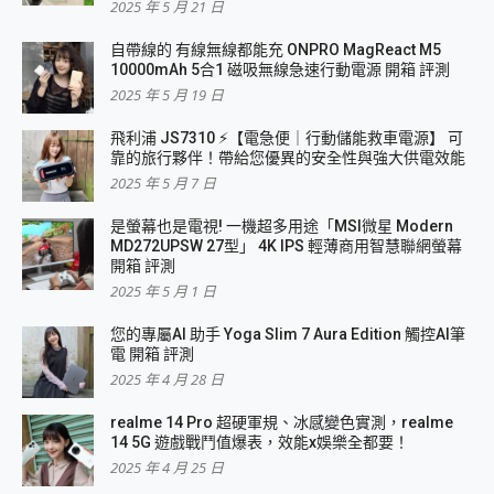
2025 年 5 月 21 日
自帶線的 有線無線都能充 ONPRO MagReact M5
10000mAh 5合1 磁吸無線急速行動電源 開箱 評測
2025 年 5 月 19 日
飛利浦 JS7310 ⚡【電急便｜行動儲能救車電源】 可
靠的旅行夥伴！帶給您優異的安全性與強大供電效能
2025 年 5 月 7 日
是螢幕也是電視! 一機超多用途「MSI微星 Modern
MD272UPSW 27型」 4K IPS 輕薄商用智慧聯網螢幕
開箱 評測
2025 年 5 月 1 日
您的專屬AI 助手 Yoga Slim 7 Aura Edition 觸控AI筆
電 開箱 評測
2025 年 4 月 28 日
realme 14 Pro 超硬軍規、冰感變色實測，realme
14 5G 遊戲戰鬥值爆表，效能x娛樂全都要！
2025 年 4 月 25 日