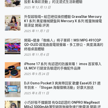
投影 & 煥彩流動 」的沈浸式生活新體驗
2025 年 12 月 13 日
外型超吸晴~ 給您絕佳操控體驗 GravaStar Mercury
K1 系列 異星機械鍵盤與 Mercury X 系列 輕量無線電
競滑鼠 開箱 評測
2025 年 11 月 7 日
開箱~變身「蜘蛛人」椅子軍師！MSI MPG 491CQP
QD-OLED 超寬曲面電競螢幕，多工辦公、爽度滿滿的
終極桌面體驗
2025 年 11 月 4 日
iPhone 17 系列 有認證的防護來囉！ imos 首家導入
UL MCV 行銷宣告驗證的手機配件品牌
2025 年 9 月 24 日
DJI Osmo Pocket 3 爽爽帶回家 歡慶 EaseUS 21 週
年到來，「Slogan 海報徵稿活動」好康大放送
2025 年 8 月 11 日
小巧好吸不擋鏡頭 有Qi2認證的 ONPRO MagReact
MXs2 5000mAh薄型磁吸無線急速行動電源 開箱 評