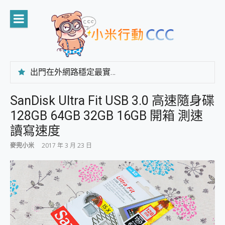
Skip
to
content
出門在外網路穩定最實在 「台灣大哥大」榮獲 4G/5G 在線率全球 NO.3 全台第一與全台六冠王實測心得，走到哪順到哪！
「AUSNAT R1 錄音卡」開箱評測~ 終結會議紀錄地獄，自動生成摘要報告，200+語言翻譯，旅遊最強搭檔。
CP 值天花板~ Bongcom BS5 足球君開箱~ 短焦投影機 3千元就能擁有！ 折扣碼在這～
SanDisk Ultra Fit USB 3.0 高速隨身碟
專為 PC上的 XBOX和掌機設計的 FireCuda X1070 SSD 固態硬碟開箱 評測
128GB 64GB 32GB 16GB 開箱 測速
台灣製攝影機在這裡，100%全無線設計 SpotCam Solo Eco 太陽能防水雲端攝影機 SpotCam Solo 3 2.5K高畫質戶外攝影機 開箱 評測
電力超超超持久 MSI 微星 Prestige 14 AI+ D3MG-031TW 14吋 開箱評價，AI輕薄商務筆電 Copilot+ PC
讀寫速度
超懂拍、耐用 AI 街拍機~ realme 16 Pro 開箱評價~ 2 億畫素 LumaColor 影像、持久續航與 IP69K 高防護
麥兜小米
2017 年 3 月 23 日
防窺黑科技 Galaxy S26 Ultra系列保護貼怎麼選？imos AR 低反光玻璃、藍寶石鏡頭貼與軍規防摔殼完整開箱評價
AI 支付 一錶搞定大小事 Xiaomi Watch 5 開箱 評測
超驚艷 讓人一眼就愛上 LENOVO 聯想 Yoga Book 9 14吋 AI輕薄筆電 開箱 評測
美到讓人超想擁有 moto pad 60 系列 與 Moto | Swarovski razr 60 冰藍限定版本 開箱 評測
好用的 EaseUS Partition Master 讓您輕鬆的移除與格式化有防寫保護的隨身碟或SD卡
一鍵修復模糊影片、舊照的 AI 好幫手! VideoProc Converter AI 新版全解析 × 年末優惠，一篇全看懂
小朋友才做選擇 投影機 RGB藍牙音響 氛圍情境燈 我通通都要！ Starfish 2 幻彩膠囊投影機｜結合「 智慧投影 & 煥彩流動 」的沈浸式生活新體驗