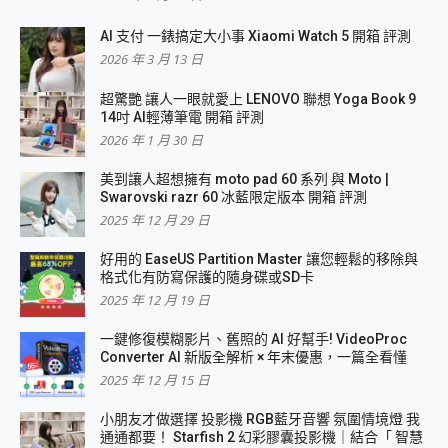
AI 支付 一錶搞定大小事 Xiaomi Watch 5 開箱 評測
2026 年 3 月 13 日
超驚艷 讓人一眼就愛上 LENOVO 聯想 Yoga Book 9
14吋 AI輕薄筆電 開箱 評測
2026 年 1 月 30 日
美到讓人超想擁有 moto pad 60 系列 與 Moto |
Swarovski razr 60 冰藍限定版本 開箱 評測
2025 年 12 月 29 日
好用的 EaseUS Partition Master 讓您輕鬆的移除與
格式化有防寫保護的隨身碟或SD卡
2025 年 12 月 19 日
一鍵修復模糊影片、舊照的 AI 好幫手! VideoProc
Converter AI 新版全解析 × 年末優惠，一篇全看懂
2025 年 12 月 15 日
小朋友才做選擇 投影機 RGB藍牙音響 氛圍情境燈 我
通通都要！ Starfish 2 幻彩膠囊投影機｜結合「 智慧