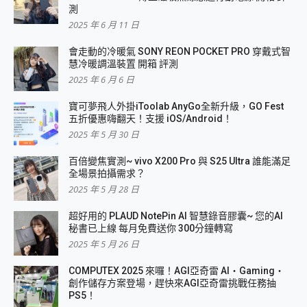
測
2025 年 6 月 11 日
會走動的冷暖氣 SONY REON POCKET PRO 穿戴式智
慧冷暖調溫裝置 開箱 評測
2025 年 6 月 6 日
寶可夢飛人外掛iToolab AnyGo全新升級，GO Fest
五折優惠嗨翻天！支援 iOS/Android！
2025 年 5 月 30 日
百倍變焦實測~ vivo X200 Pro 與 S25 Ultra 誰能滿足
全場景拍攝需求？
2025 年 5 月 28 日
超好用的 PLAUD NotePin AI 智慧錄音膠囊~ 您的AI
秘書已上線 每月免費送你 300分鐘轉寫
2025 年 5 月 26 日
COMPUTEX 2025 來囉！AGI亞奇雷 AI・Gaming・
創作儲存方案登場，趕快來AGI亞奇雷挑戰任務抽
PS5！