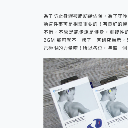
您的專屬AI 助手 Yoga Slim
realme 14 Pro 超硬
為了防止身體被脂肪給佔領，為了守護
iPhone、Apple Watc
動這件事可是相當重要的！有良好的運
動靜皆宜「HUAWEI Fr
好玩好拍 vivo V50 ~ 口
不過，不管是跑步還是健身，重複性
25種洗烘模式一機搞定! Rob
BGM 那可就不一樣了！有研究顯示
給 MSI Claw 系列電競掌機
己極限的力量唷！所以各位，準備一個
B&O 精品級音響! Home+
2億 APO蔡司長焦神機降臨~ v
EaseUS Vocal Rem
3 個超值 MHN 飛人工具分享
Locawhere AnyTo 
小體積 40000mAh 超大
97.3% 恢復率，資料救援就是這麼
磁碟系統大風吹 有了 磁碟管理程式
全新 SONY Xperia 
Xiaomi 14 Ultra 開箱
vivo TWS 3e 真
MSI Claw 掌機專屬配件包 
人像旗艦 vivo V30 系