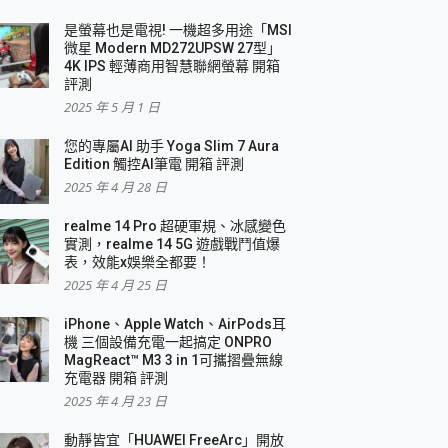
是螢幕也是電視! 一機超多用途「MSI
微星 Modern MD272UPSW 27型」
4K IPS 輕薄商用智慧聯網螢幕 開箱
評測
2025 年 5 月 1 日
您的專屬AI 助手 Yoga Slim 7 Aura
Edition 觸控AI筆電 開箱 評測
2025 年 4 月 28 日
realme 14 Pro 超硬軍規、冰感變色
實測，realme 14 5G 遊戲戰鬥值爆
表，效能x娛樂全都要！
2025 年 4 月 25 日
iPhone、Apple Watch、AirPods耳
機 三個設備充電一起搞定 ONPRO
MagReact™ M3 3 in 1可攜摺疊無線
充電器 開箱 評測
2025 年 4 月 23 日
動靜皆宜「HUAWEI FreeArc」開放