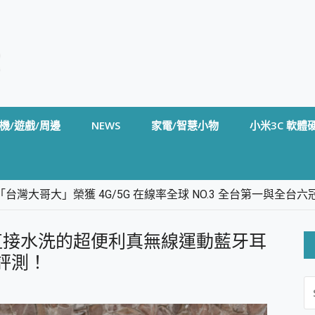
機/遊戲/周邊
NEWS
家電/智慧小物
小米3C 軟體
台灣大哥大」榮獲 4G/5G 在線率全球 NO.3 全台第一與全
卡」開箱評測~ 終結會議紀錄地獄，自動生成摘要報告，200+語言
m BS5 足球君開箱~ 短焦投影機 3千元就能擁有！ 折扣碼在這～
直接水洗的超便利真無線運動藍牙耳
的 FireCuda X1070 SSD 固態硬碟開箱 評測
線設計 SpotCam Solo Eco 太陽能防水雲端攝影機 SpotCam
箱 評測！
S
stige 14 AI+ D3MG-031TW 14吋 開箱評價，AI輕薄商務筆電 Co
FO
alme 16 Pro 開箱評價~ 2 億畫素 LumaColor 影像、持久續航與