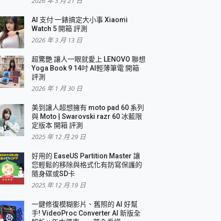
2026 年 3 月 21 日
AI 支付 一錶搞定大小事 Xiaomi
簡單
Watch 5 開箱 評測
2026 年 3 月 13 日
超驚艷 讓人一眼就愛上 LENOVO 聯想
Yoga Book 9 14吋 AI輕薄筆電 開箱
評測
2026 年 1 月 30 日
美到讓人超想擁有 moto pad 60 系列
與 Moto | Swarovski razr 60 冰藍限
定版本 開箱 評測
2025 年 12 月 29 日
好用的 EaseUS Partition Master 讓
您輕鬆的移除與格式化有防寫保護的
隨身碟或SD卡
2025 年 12 月 19 日
一鍵修復模糊影片、舊照的 AI 好幫
手! VideoProc Converter AI 新版全