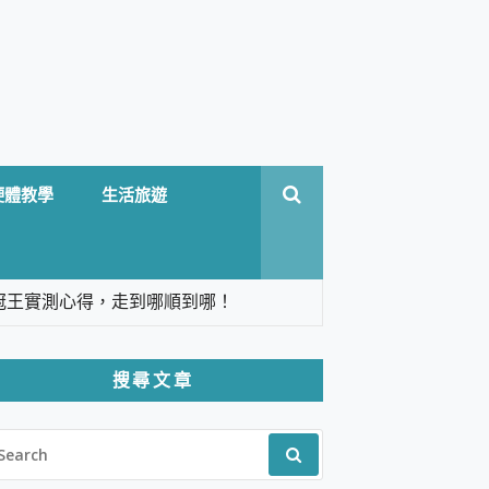
硬體教學
生活旅遊
台六冠王實測心得，走到哪順到哪！
翻譯，旅遊最強搭檔。
搜尋文章
 Solo 3 2.5K高畫質戶外攝影機 開箱 評
EARCH
pilot+ PC
R:
 IP69K 高防護