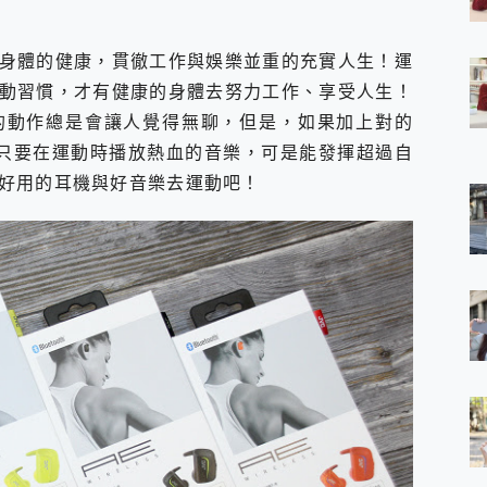
 7 Aura Edition 觸控AI筆電 開箱 評測
軍規、冰感變色實測，realme 14 5G 遊戲戰鬥值爆表，效能x娛樂全都
身體的健康，貫徹工作與娛樂並重的充實人生！運
h、AirPods耳機 三個設備充電一起搞定 ONPRO MagReact™ M3 
動習慣，才有健康的身體去努力工作、享受人生！
eeArc」開放式耳掛耳機，無感配戴! 超穩超服貼，音質、通話也很
袋裡的 Zeiss 潮流攝影棚!
的動作總是會讓人覺得無聊，但是，如果加上對的
orock 衣莉莎白 H1 Neo分子篩洗脫烘 AI 滾筒洗衣機
，只要在運動時播放熱血的音樂，可是能發揮超過自
 最完美的家 MSI Nest Docking Station 掌機專屬擴充底座 開箱
好用的耳機與好音樂去運動吧！
 中嘉寬頻 SoundBox 劇院串流盒 開箱 評測
ivo X200 Pro、vivo X200 就是這麼好拍
over 免費線上去聲器一鍵去除人聲 人聲 音樂分離 2024 消除人聲推薦
~~ iToolab AnyGo 魔物獵人 Now飛人 ios教學 不出門也可以
寶可夢飛人 AnyTo 不出門也可以飛遍全世界
容量 一次充5個設備 充好充滿 CUKTECH 酷態科 300W 微型充電站
簡單 EaseUS Data Recovery Wizard Free 18.0.0 
 EaseUS Partition Master 就是這麼簡單
1 VI 開箱! 相機實測! 長焦覆蓋更遠更清晰、2日長續航、頂尖影音娛樂
 評測~ 有深度的 Leica 影像旗艦手機! 加碼小旗艦 Xiaomi 14 開箱 評測
無線藍牙耳機智慧降噪升級、音質明亮溫潤，並支援雙設備連接~
來囉 完美保護 MSI Claw A1M-026TW 電競掌機
列 開箱 評測! 首搭蔡司光學鏡頭、攝影棚級柔光環、拍攝功能最好玩的美拍神