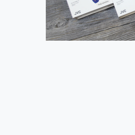
多個願望一次滿足 超強散熱 微星
一吸完美對位 擁有超強吸力
OPPO 哈蘇 300mm 專
Motorola edge 70 p
近八千元的 Soundcore L
ASUS Pad 全面應援 M