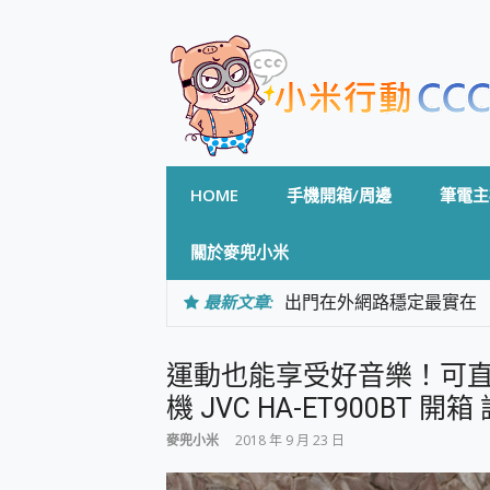
Skip
to
content
HOME
手機開箱/周邊
筆電主
關於麥兜小米
最新文章:
出門在外網路穩定最實在 「
「AUSNAT R1 錄音
CP 值天花板~ Bongco
運動也能享受好音樂！可
專為 PC上的 XBOX和掌機設計
台灣製攝影機在這裡，100%全無
機 JVC HA-ET900BT 開
測
麥兜小米
2018 年 9 月 23 日
電力超超超持久 MSI 微星 Pre
超懂拍、耐用 AI 街拍機~ re