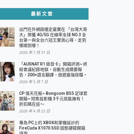
貼與軍規防摔殼完整開箱評價
最新文章
出門在外網路穩定最實在 「台灣大哥
，一篇全看懂
大」榮獲 4G/5G 在線率全球 NO.3 全
台第一與全台六冠王實測心得，走到
機｜結合「 智慧投影 & 煥彩流動 」的沈浸
哪順到哪！
2026 年 7 月 31 日
X 系列 輕量無線電競滑鼠 開箱 評測
多工辦公、爽度滿滿的終極桌面體驗
「AUSNAT R1 錄音卡」開箱評測~ 終
結會議紀錄地獄，自動生成摘要報
好康大放送
告，200+語言翻譯，旅遊最強搭檔。
動電源 開箱 評測
2026 年 5 月 7 日
CP 值天花板~ Bongcom BS5 足球君
開箱~ 短焦投影機 3千元就能擁有！
折扣碼在這～
寫
2026 年 4 月 23 日
挑戰任務抽 PS5！
 開箱 評測
專為 PC上的 XBOX和掌機設計的
與強大供電效能
FireCuda X1070 SSD 固態硬碟開箱
商用智慧聯網螢幕 開箱 評測
評測