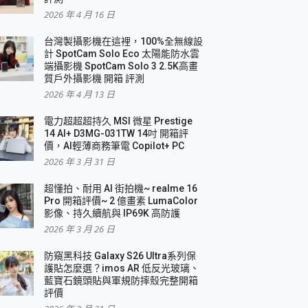
2026 年 4 月 16 日
要！
台灣製攝影機在這裡，100%全無線設
3 in 1可攜摺疊無線充電器 開箱 評測
計 SpotCam Solo Eco 太陽能防水雲
優質
端攝影機 SpotCam Solo 3 2.5K高畫
質戶外攝影機 開箱 評測
2026 年 4 月 13 日
 評測
電力超超超持久 MSI 微星 Prestige
14 AI+ D3MG-031TW 14吋 開箱評
價，AI輕薄商務筆電 Copilot+ PC
2026 年 3 月 31 日
到處走
超懂拍、耐用 AI 街拍機~ realme 16
 開箱 評測
Pro 開箱評價~ 2 億畫素 LumaColor
業界最好的資料救援軟體
影像、持久續航與 IP69K 高防護
2026 年 3 月 26 日
效能~
防窺黑科技 Galaxy S26 Ultra系列保
護貼怎麼選？imos AR 低反光玻璃、
藍寶石鏡頭貼與軍規防摔殼完整開箱
評價
機 vivo V30 Pro