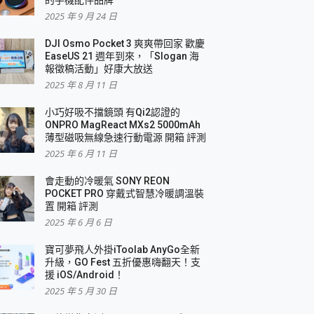
2025 年 9 月 24 日
DJI Osmo Pocket 3 爽爽帶回家 歡慶
EaseUS 21 週年到來，「Slogan 海
報徵稿活動」好康大放送
2025 年 8 月 11 日
小巧好吸不擋鏡頭 有Qi2認證的
ONPRO MagReact MXs2 5000mAh
薄型磁吸無線急速行動電源 開箱 評測
2025 年 6 月 11 日
會走動的冷暖氣 SONY REON
POCKET PRO 穿戴式智慧冷暖調溫裝
置 開箱 評測
2025 年 6 月 6 日
寶可夢飛人外掛iToolab AnyGo全新
升級，GO Fest 五折優惠嗨翻天！支
援 iOS/Android！
2025 年 5 月 30 日