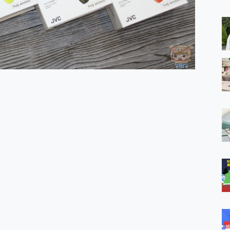
 MSI Claw A1M-026TW 電競掌機 開箱 評測
與超好用的隱磁支架 O-ONE MAG 最會吸的行動電源 開箱 評測
業增距鏡實測：Find X9 Ultra 光學長焦隨手拍，紀錄生活就是這麼
ro 及 moto g37 power上市，登錄在送飛利浦氣炸鍋
iberty 5 Pro Max，有螢幕的耳機會是智商稅嗎?
e Time，加碼愛奇藝黃金雙周卡體驗，專案價最低 NT$0 起