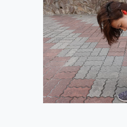
防窺黑科技 Galaxy S2
AI 支付 一錶搞定大小事 Xiao
超驚艷 讓人一眼就愛上 LENOV
美到讓人超想擁有 moto pad 
好用的 EaseUS Parti
一鍵修復模糊影片、舊照的 AI 
小朋友才做選擇 投影機 RG
式生活新體驗
外型超吸晴~ 給您絕佳操控體驗 
開箱~變身「蜘蛛人」椅子軍師
iPhone 17 系列 有認
DJI Osmo Pocket 3
小巧好吸不擋鏡頭 有Qi2認證
會走動的冷暖氣 SONY RE
寶可夢飛人外掛iToolab An
百倍變焦實測~ vivo X200
超好用的 PLAUD NoteP
COMPUTEX 2025 來
自帶線的 有線無線都能充 ONP
飛利浦 JS7310 ⚡【
是螢幕也是電視! 一機超多用途