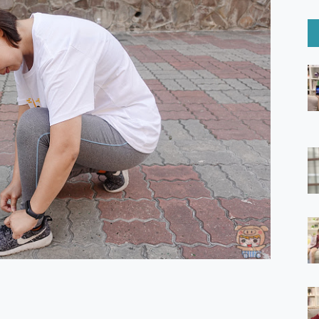
6 Ultra系列保護貼怎麼選？imos AR 低反光玻璃、藍寶石鏡頭
mi Watch 5 開箱 評測
O 聯想 Yoga Book 9 14吋 AI輕薄筆電 開箱 評測
60 系列 與 Moto | Swarovski razr 60 冰藍限定版本 開箱 評測
tion Master 讓您輕鬆的移除與格式化有防寫保護的隨身碟或SD卡
好幫手! VideoProc Converter AI 新版全解析 × 年末優惠
B藍牙音響 氛圍情境燈 我通通都要！ Starfish 2 幻彩膠囊投影
GravaStar Mercury K1 系列 異星機械鍵盤與 Mercury 
！MSI MPG 491CQP QD-OLED 超寬曲面電競螢幕，
證的防護來囉！ imos 首家導入 UL MCV 行銷宣告驗證的手機配件品牌
 爽爽帶回家 歡慶 EaseUS 21 週年到來，「Slogan 海報徵稿活動」
的 ONPRO MagReact MXs2 5000mAh薄型磁吸無線急速行
ON POCKET PRO 穿戴式智慧冷暖調溫裝置 開箱 評測
yGo全新升級，GO Fest 五折優惠嗨翻天！支援 iOS/Android！
 Pro 與 S25 Ultra 誰能滿足全場景拍攝需求？
in AI 智慧錄音膠囊~ 您的AI 秘書已上線 每月免費送你 300分鐘轉
囉！AGI亞奇雷 AI・Gaming・創作儲存方案登場，趕快來AGI亞奇雷
RO MagReact M5 10000mAh 5合1 磁吸無線急速行動電源
電急便｜行動儲能救車電源】 可靠的旅行夥伴！帶給您優異的安全性
「MSI微星 Modern MD272UPSW 27型」 4K IPS 輕薄