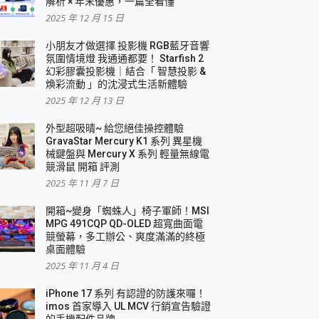
解析 × 年末優惠，一篇全看懂
2025 年 12 月 15 日
小朋友才做選擇 投影機 RGB藍牙音響
氛圍情境燈 我通通都要！ Starfish 2
幻彩膠囊投影機｜結合「 智慧投影 &
煥彩流動 」的沈浸式生活新體驗
2025 年 12 月 13 日
外型超吸晴~ 給您絕佳操控體驗
GravaStar Mercury K1 系列 異星機
械鍵盤與 Mercury X 系列 輕量無線電
競滑鼠 開箱 評測
2025 年 11 月 7 日
開箱~變身「蜘蛛人」椅子軍師！MSI
MPG 491CQP QD-OLED 超寬曲面電
競螢幕，多工辦公、爽度滿滿的終極
桌面體驗
2025 年 11 月 4 日
iPhone 17 系列 有認證的防護來囉！
imos 首家導入 UL MCV 行銷宣告驗證
的手機配件品牌