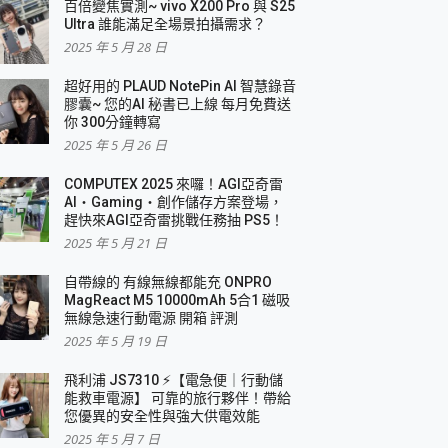
百倍變焦實測~ vivo X200 Pro 與 S25
Ultra 誰能滿足全場景拍攝需求？
2025 年 5 月 28 日
超好用的 PLAUD NotePin AI 智慧錄音
膠囊~ 您的AI 秘書已上線 每月免費送
你 300分鐘轉寫
2025 年 5 月 26 日
COMPUTEX 2025 來囉！AGI亞奇雷
AI・Gaming・創作儲存方案登場，
趕快來AGI亞奇雷挑戰任務抽 PS5！
2025 年 5 月 21 日
自帶線的 有線無線都能充 ONPRO
MagReact M5 10000mAh 5合1 磁吸
無線急速行動電源 開箱 評測
2025 年 5 月 19 日
飛利浦 JS7310 ⚡【電急便｜行動儲
能救車電源】 可靠的旅行夥伴！帶給
您優異的安全性與強大供電效能
2025 年 5 月 7 日