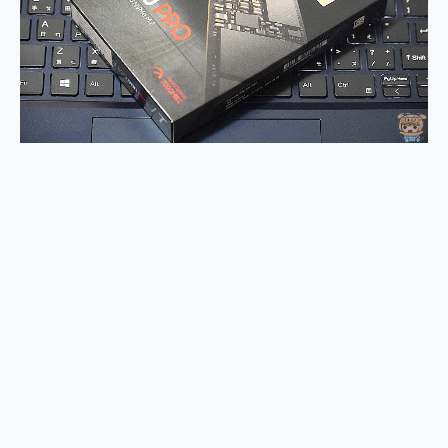
外型超吸晴~ 給您絕佳操控體驗 GravaStar Mercury K1 系列 異星機械鍵盤與 Mercury X 系列 輕量無線電競滑鼠 開箱 評測
開箱~變身「蜘蛛人」椅子軍師！MSI MPG 491CQP QD-OLED 超寬曲面電競螢幕，多工辦公、爽度滿滿的終極桌面體驗
iPhone 17 系列 有認證的防護來囉！ imos 首家導入 UL MCV 行銷宣告驗證的手機配件品牌
DJI Osmo Pocket 3 爽爽帶回家 歡慶 EaseUS 21 週年到來，「Slogan 海報徵稿活動」好康大放送
小巧好吸不擋鏡頭 有Qi2認證的 ONPRO MagReact MXs2 5000mAh薄型磁吸無線急速行動電源 開箱 評測
會走動的冷暖氣 SONY REON POCKET PRO 穿戴式智慧冷暖調溫裝置 開箱 評測
寶可夢飛人外掛iToolab AnyGo全新升級，GO Fest 五折優惠嗨翻天！支援 iOS/Android！
百倍變焦實測~ vivo X200 Pro 與 S25 Ultra 誰能滿足全場景拍攝需求？
超好用的 PLAUD NotePin AI 智慧錄音膠囊~ 您的AI 秘書已上線 每月免費送你 300分鐘轉寫
COMPUTEX 2025 來囉！AGI亞奇雷 AI・Gaming・創作儲存方案登場，趕快來AGI亞奇雷挑戰任務抽 PS5！
自帶線的 有線無線都能充 ONPRO MagReact M5 10000mAh 5合1 磁吸無線急速行動電源 開箱 評測
飛利浦 JS7310 ⚡【電急便｜行動儲能救車電源】 可靠的旅行夥伴！帶給您優異的安全性與強大供電效能
是螢幕也是電視! 一機超多用途「MSI微星 Modern MD272UPSW 27型」 4K IPS 輕薄商用智慧聯網螢幕 開箱 評測
您的專屬AI 助手 Yoga Slim 7 Aura Edition 觸控AI筆電 開箱 評測
realme 14 Pro 超硬軍規、冰感變色實測，realme 14 5G 遊戲戰鬥值爆表，效能x娛樂全都要！
iPhone、Apple Watch、AirPods耳機 三個設備充電一起搞定 ONPRO MagReact™ M3 3 in 1可攜摺疊無線充電器 開箱 評測
動靜皆宜「HUAWEI FreeArc」開放式耳掛耳機，無感配戴! 超穩超服貼，音質、通話也很優質
好玩好拍 vivo V50 ~ 口袋裡的 Zeiss 潮流攝影棚!
25種洗烘模式一機搞定! Roborock 衣莉莎白 H1 Neo分子篩洗脫烘 AI 滾筒洗衣機
給 MSI Claw 系列電競掌機 最完美的家 MSI Nest Docking Station 掌機專屬擴充底座 開箱 評測
B&O 精品級音響! Home+ 中嘉寬頻 SoundBox 劇院串流盒 開箱 評測