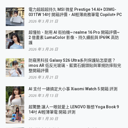
電力超超超持久 MSI 微星 Prestige 14 AI+ D3MG-
031TW 14吋 開箱評價，AI輕薄商務筆電 Copilot+ PC
2026 年 3 月 31 日
超懂拍、耐用 AI 街拍機~ realme 16 Pro 開箱評價~
2 億畫素 LumaColor 影像、持久續航與 IP69K 高防
護
2026 年 3 月 26 日
防窺黑科技 Galaxy S26 Ultra系列保護貼怎麼選？
imos AR 低反光玻璃、藍寶石鏡頭貼與軍規防摔殼完
整開箱評價
2026 年 3 月 21 日
AI 支付 一錶搞定大小事 Xiaomi Watch 5 開箱 評測
2026 年 3 月 13 日
超驚艷 讓人一眼就愛上 LENOVO 聯想 Yoga Book 9
14吋 AI輕薄筆電 開箱 評測
2026 年 1 月 30 日