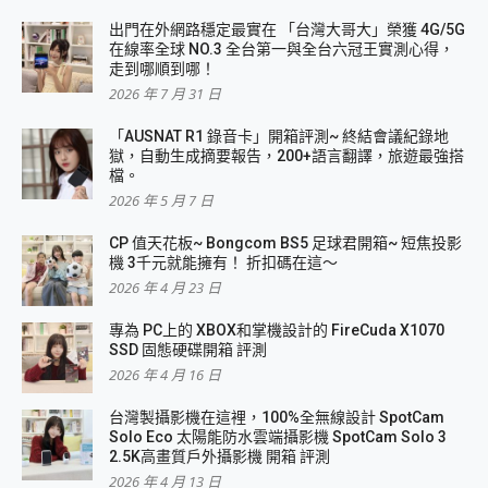
出門在外網路穩定最實在 「台灣大哥大」榮獲 4G/5G
在線率全球 NO.3 全台第一與全台六冠王實測心得，
走到哪順到哪！
2026 年 7 月 31 日
「AUSNAT R1 錄音卡」開箱評測~ 終結會議紀錄地
獄，自動生成摘要報告，200+語言翻譯，旅遊最強搭
檔。
2026 年 5 月 7 日
CP 值天花板~ Bongcom BS5 足球君開箱~ 短焦投影
機 3千元就能擁有！ 折扣碼在這～
2026 年 4 月 23 日
專為 PC上的 XBOX和掌機設計的 FireCuda X1070
SSD 固態硬碟開箱 評測
2026 年 4 月 16 日
台灣製攝影機在這裡，100%全無線設計 SpotCam
Solo Eco 太陽能防水雲端攝影機 SpotCam Solo 3
2.5K高畫質戶外攝影機 開箱 評測
2026 年 4 月 13 日