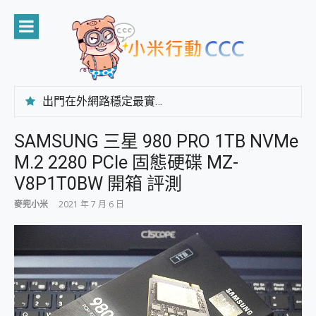
Skip
to
content
出門在外網路穩定最實在 「台灣大哥大」榮獲 4G/5G 在線率全球 NO.3 全台第一與全台六冠王實測心得，走到哪順到哪！
「AUSNAT R1 錄音卡」開箱評測~ 終結會議紀錄地獄，自動生成摘要報告，200+語言翻譯，旅遊最強搭檔。
CP 值天花板~ Bongcom BS5 足球君開箱~ 短焦投影機 3千元就能擁有！ 折扣碼在這～
SAMSUNG 三星 980 PRO 1TB NVMe
專為 PC上的 XBOX和掌機設計的 FireCuda X1070 SSD 固態硬碟開箱 評測
M.2 2280 PCIe 固態硬碟 MZ-
台灣製攝影機在這裡，100%全無線設計 SpotCam Solo Eco 太陽能防水雲端攝影機 SpotCam Solo 3 2.5K高畫質戶外攝影機 開箱 評測
電力超超超持久 MSI 微星 Prestige 14 AI+ D3MG-031TW 14吋 開箱評價，AI輕薄商務筆電 Copilot+ PC
V8P1T0BW 開箱 評測
超懂拍、耐用 AI 街拍機~ realme 16 Pro 開箱評價~ 2 億畫素 LumaColor 影像、持久續航與 IP69K 高防護
麥兜小米
2021 年 7 月 6 日
防窺黑科技 Galaxy S26 Ultra系列保護貼怎麼選？imos AR 低反光玻璃、藍寶石鏡頭貼與軍規防摔殼完整開箱評價
AI 支付 一錶搞定大小事 Xiaomi Watch 5 開箱 評測
超驚艷 讓人一眼就愛上 LENOVO 聯想 Yoga Book 9 14吋 AI輕薄筆電 開箱 評測
美到讓人超想擁有 moto pad 60 系列 與 Moto | Swarovski razr 60 冰藍限定版本 開箱 評測
好用的 EaseUS Partition Master 讓您輕鬆的移除與格式化有防寫保護的隨身碟或SD卡
一鍵修復模糊影片、舊照的 AI 好幫手! VideoProc Converter AI 新版全解析 × 年末優惠，一篇全看懂
小朋友才做選擇 投影機 RGB藍牙音響 氛圍情境燈 我通通都要！ Starfish 2 幻彩膠囊投影機｜結合「 智慧投影 & 煥彩流動 」的沈浸式生活新體驗