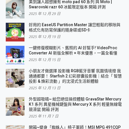
美到讓人超想擁有 moto pad 60 系列 與 Moto |
Swarovski razr 60 冰藍限定版本 開箱 評測
2025 年 12 月 29 日
好用的 EaseUS Partition Master 讓您輕鬆的移除與
格式化有防寫保護的隨身碟或SD卡
2025 年 12 月 19 日
一鍵修復模糊影片、舊照的 AI 好幫手! VideoProc
Converter AI 新版全解析 × 年末優惠，一篇全看懂
2025 年 12 月 15 日
小朋友才做選擇 投影機 RGB藍牙音響 氛圍情境燈 我
通通都要！ Starfish 2 幻彩膠囊投影機｜結合「 智慧
投影 & 煥彩流動 」的沈浸式生活新體驗
2025 年 12 月 13 日
外型超吸晴~ 給您絕佳操控體驗 GravaStar Mercury
K1 系列 異星機械鍵盤與 Mercury X 系列 輕量無線電
競滑鼠 開箱 評測
2025 年 11 月 7 日
開箱~變身「蜘蛛人」椅子軍師！MSI MPG 491CQP