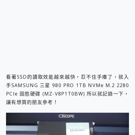
2億 APO蔡司長焦神機降臨~ vivo X200 Pro、vivo X200 就是這麼好拍
EaseUS Vocal Remover 免費線上去聲器一鍵去除人聲 人聲 音樂分離 2024 消除人聲推薦
3 個超值 MHN 飛人工具分享~~ iToolab AnyGo 魔物獵人 Now飛人 ios教學 不出門也可以到處走
Locawhere AnyTo 寶可夢飛人 AnyTo 不出門也可以飛遍全世界
小體積 40000mAh 超大容量 一次充5個設備 充好充滿 CUKTECH 酷態科 300W 微型充電站 開箱 評測
97.3% 恢復率，資料救援就是這麼簡單 EaseUS Data Recovery Wizard Free 18.0.0 業界最好的資料救援軟體
磁碟系統大風吹 有了 磁碟管理程式 EaseUS Partition Master 就是這麼簡單
全新 SONY Xperia 1 VI 開箱! 相機實測! 長焦覆蓋更遠更清晰、2日長續航、頂尖影音娛樂效能~
Xiaomi 14 Ultra 開箱 評測~ 有深度的 Leica 影像旗艦手機! 加碼小旗艦 Xiaomi 14 開箱 評測
vivo TWS 3e 真無線藍牙耳機智慧降噪升級、音質明亮溫潤，並支援雙設備連接~
MSI Claw 掌機專屬配件包 來囉 完美保護 MSI Claw A1M-026TW 電競掌機
看著SSD的讀取效能越來越快，忍不住手癢了，就入
人像旗艦 vivo V30 系列 開箱 評測! 首搭蔡司光學鏡頭、攝影棚級柔光環、拍攝功能最好玩的美拍神機 vivo V30 Pro
手SAMSUNG 三星 980 PRO 1TB NVMe M.2 2280
多個願望一次滿足 超強散熱 微星 MSI Claw A1M-026TW 電競掌機 開箱 評測
一吸完美對位 擁有超強吸力與超好用的隱磁支架 O-ONE MAG 最會吸的行動電源 開箱 評測
PCIe 固態硬碟 (MZ-V8P1T0BW) 所以就記錄一下，
Motorola edge 70 pro 及 moto g37 power上市，登錄在送飛利浦氣炸鍋
讓有想買的朋友參考！
近八千元的 Soundcore Liberty 5 Pro Max，有螢幕的耳機會是智商稅嗎?
ASUS Pad 全面應援 Me Time，加碼愛奇藝黃金雙周卡體驗，專案價最低 NT$0 起
榮耀 HONOR 600 Pro x MOLLY Limited Edition 限量版開賣，攜手味全龍進駐大巨蛋萬人盛典