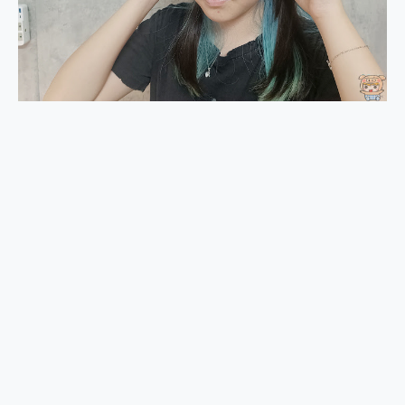
外型超吸晴~ 給您絕佳操控體驗 GravaStar Mercury K1 系列 異星機械鍵盤與 Mercury X 系列 輕量無線電競滑鼠 開箱 評測
開箱~變身「蜘蛛人」椅子軍師！MSI MPG 491CQP QD-OLED 超寬曲面電競螢幕，多工辦公、爽度滿滿的終極桌面體驗
iPhone 17 系列 有認證的防護來囉！ imos 首家導入 UL MCV 行銷宣告驗證的手機配件品牌
DJI Osmo Pocket 3 爽爽帶回家 歡慶 EaseUS 21 週年到來，「Slogan 海報徵稿活動」好康大放送
小巧好吸不擋鏡頭 有Qi2認證的 ONPRO MagReact MXs2 5000mAh薄型磁吸無線急速行動電源 開箱 評測
會走動的冷暖氣 SONY REON POCKET PRO 穿戴式智慧冷暖調溫裝置 開箱 評測
寶可夢飛人外掛iToolab AnyGo全新升級，GO Fest 五折優惠嗨翻天！支援 iOS/Android！
百倍變焦實測~ vivo X200 Pro 與 S25 Ultra 誰能滿足全場景拍攝需求？
超好用的 PLAUD NotePin AI 智慧錄音膠囊~ 您的AI 秘書已上線 每月免費送你 300分鐘轉寫
COMPUTEX 2025 來囉！AGI亞奇雷 AI・Gaming・創作儲存方案登場，趕快來AGI亞奇雷挑戰任務抽 PS5！
自帶線的 有線無線都能充 ONPRO MagReact M5 10000mAh 5合1 磁吸無線急速行動電源 開箱 評測
飛利浦 JS7310 ⚡【電急便｜行動儲能救車電源】 可靠的旅行夥伴！帶給您優異的安全性與強大供電效能
是螢幕也是電視! 一機超多用途「MSI微星 Modern MD272UPSW 27型」 4K IPS 輕薄商用智慧聯網螢幕 開箱 評測
您的專屬AI 助手 Yoga Slim 7 Aura Edition 觸控AI筆電 開箱 評測
realme 14 Pro 超硬軍規、冰感變色實測，realme 14 5G 遊戲戰鬥值爆表，效能x娛樂全都要！
iPhone、Apple Watch、AirPods耳機 三個設備充電一起搞定 ONPRO MagReact™ M3 3 in 1可攜摺疊無線充電器 開箱 評測
動靜皆宜「HUAWEI FreeArc」開放式耳掛耳機，無感配戴! 超穩超服貼，音質、通話也很優質
好玩好拍 vivo V50 ~ 口袋裡的 Zeiss 潮流攝影棚!
25種洗烘模式一機搞定! Roborock 衣莉莎白 H1 Neo分子篩洗脫烘 AI 滾筒洗衣機
給 MSI Claw 系列電競掌機 最完美的家 MSI Nest Docking Station 掌機專屬擴充底座 開箱 評測
B&O 精品級音響! Home+ 中嘉寬頻 SoundBox 劇院串流盒 開箱 評測