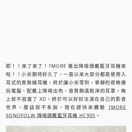
2億 APO蔡司長焦神機降臨~ vivo X200 Pro、vivo X200 就是這麼好拍
EaseUS Vocal Remover 免費線上去聲器一鍵去除人聲 人聲 音樂分離 2024 消除人聲推薦
3 個超值 MHN 飛人工具分享~~ iToolab AnyGo 魔物獵人 Now飛人 ios教學 不出門也可以到處走
Locawhere AnyTo 寶可夢飛人 AnyTo 不出門也可以飛遍全世界
小體積 40000mAh 超大容量 一次充5個設備 充好充滿 CUKTECH 酷態科 300W 微型充電站 開箱 評測
97.3% 恢復率，資料救援就是這麼簡單 EaseUS Data Recovery Wizard Free 18.0.0 業界最好的資料救援軟體
磁碟系統大風吹 有了 磁碟管理程式 EaseUS Partition Master 就是這麼簡單
全新 SONY Xperia 1 VI 開箱! 相機實測! 長焦覆蓋更遠更清晰、2日長續航、頂尖影音娛樂效能~
Xiaomi 14 Ultra 開箱 評測~ 有深度的 Leica 影像旗艦手機! 加碼小旗艦 Xiaomi 14 開箱 評測
vivo TWS 3e 真無線藍牙耳機智慧降噪升級、音質明亮溫潤，並支援雙設備連接~
耶！！來了來了！1MORE 推出降噪頭戴藍牙耳機來
MSI Claw 掌機專屬配件包 來囉 完美保護 MSI Claw A1M-026TW 電競掌機
啦！！小米期待好久了，一直以來大部分都是使用入
人像旗艦 vivo V30 系列 開箱 評測! 首搭蔡司光學鏡頭、攝影棚級柔光環、拍攝功能最好玩的美拍神機 vivo V30 Pro
耳式的真無線耳機，終於讓小米等到，寧靜的夜晚邊
多個願望一次滿足 超強散熱 微星 MSI Claw A1M-026TW 電競掌機 開箱 評測
一吸完美對位 擁有超強吸力與超好用的隱磁支架 O-ONE MAG 最會吸的行動電源 開箱 評測
玩電腦、配戴上降噪出色、音質飽滿乾淨的耳罩，晚
OPPO 哈蘇 300mm 專業增距鏡實測：Find X9 Ultra 光學長焦隨手拍，紀錄生活就是這麼簡單
上就不寂寞了 XD，終於可以好好沈浸在自己的影音
Motorola edge 70 pro 及 moto g37 power上市，登錄在送飛利浦氣炸鍋
世界，廢話就不多說，現在趕快來體驗
1MORE
近八千元的 Soundcore Liberty 5 Pro Max，有螢幕的耳機會是智商稅嗎?
SONOFOLW 降噪頭戴藍牙耳機 HC905
。
ASUS Pad 全面應援 Me Time，加碼愛奇藝黃金雙周卡體驗，專案價最低 NT$0 起