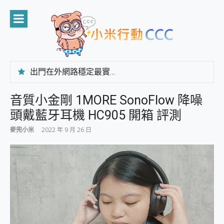
Skip
to
content
出門在外網路穩定最實在 「台灣大哥大」榮獲 4G/5G 在線率全球 NO.3 全台第一與全台六冠王實測心得，走到哪順到哪！
「AUSNAT R1 錄音卡」開箱評測~ 終結會議紀錄地獄，自動生成摘要報告，200+語言翻譯，旅遊最強搭檔。
CP 值天花板~ Bongcom BS5 足球君開箱~ 短焦投影機 3千元就能擁有！ 折扣碼在這～
音質小金剛 1MORE SonoFlow 降噪
專為 PC上的 XBOX和掌機設計的 FireCuda X1070 SSD 固態硬碟開箱 評測
頭戴藍牙耳機 HC905 開箱 評測
台灣製攝影機在這裡，100%全無線設計 SpotCam Solo Eco 太陽能防水雲端攝影機 SpotCam Solo 3 2.5K高畫質戶外攝影機 開箱 評測
電力超超超持久 MSI 微星 Prestige 14 AI+ D3MG-031TW 14吋 開箱評價，AI輕薄商務筆電 Copilot+ PC
麥兜小米
2022 年 9 月 26 日
超懂拍、耐用 AI 街拍機~ realme 16 Pro 開箱評價~ 2 億畫素 LumaColor 影像、持久續航與 IP69K 高防護
防窺黑科技 Galaxy S26 Ultra系列保護貼怎麼選？imos AR 低反光玻璃、藍寶石鏡頭貼與軍規防摔殼完整開箱評價
AI 支付 一錶搞定大小事 Xiaomi Watch 5 開箱 評測
超驚艷 讓人一眼就愛上 LENOVO 聯想 Yoga Book 9 14吋 AI輕薄筆電 開箱 評測
美到讓人超想擁有 moto pad 60 系列 與 Moto | Swarovski razr 60 冰藍限定版本 開箱 評測
好用的 EaseUS Partition Master 讓您輕鬆的移除與格式化有防寫保護的隨身碟或SD卡
一鍵修復模糊影片、舊照的 AI 好幫手! VideoProc Converter AI 新版全解析 × 年末優惠，一篇全看懂
小朋友才做選擇 投影機 RGB藍牙音響 氛圍情境燈 我通通都要！ Starfish 2 幻彩膠囊投影機｜結合「 智慧投影 & 煥彩流動 」的沈浸式生活新體驗